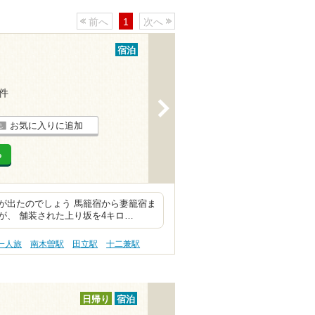
前へ
1
次へ
宿泊
7件
>
お気に入りに追加
る
が出たのでしょう 馬籠宿から妻籠宿ま
が、 舗装された上り坂を4キロ…
一人旅
南木曽駅
田立駅
十二兼駅
日帰り
宿泊