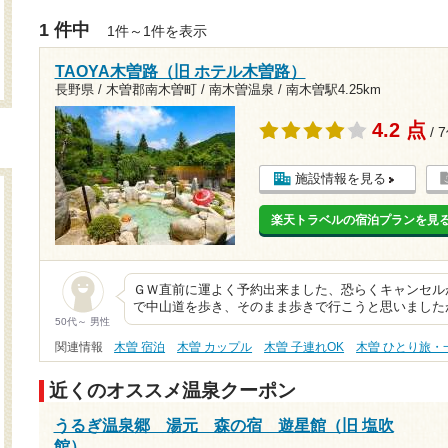
1 件中
1件～1件を表示
TAOYA木曽路（旧 ホテル木曽路）
長野県 / 木曽郡南木曽町 / 南木曽温泉 /
南木曽駅4.25km
4.2 点
/ 
施設情報を見る
楽天トラベルの宿泊プランを見
ＧＷ直前に運よく予約出来ました、恐らくキャンセル
で中山道を歩き、そのまま歩きで行こうと思いました
50代～ 男性
関連情報
木曽 宿泊
木曽 カップル
木曽 子連れOK
木曽 ひとり旅・
近くのオススメ温泉クーポン
うるぎ温泉郷 湯元 森の宿 遊星館（旧 塩吹
館）