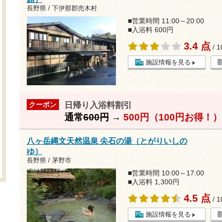
長野県 / 下伊那郡売木村
■営業時間 11:00～20:00
■入浴料 600円
3.4 点
/ 
施設情報を見る
日帰り入浴料割引
クーポン
通常
600円
→
500円（100円お得！）
八ヶ岳縄文天然温泉 尖石の湯（とがりいしの
ゆ）
長野県 / 茅野市
■営業時間 10:00～17:00
■入浴料 1,300円
4.5 点
/ 
施設情報を見る