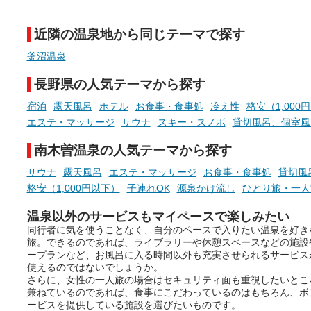
ウナなど、こだわりの魅力がつ
チ」を展開中♨
まったスポットが続々登場して
近隣の温泉地から同じテーマで探す
います。
手相やタロットなど気軽に
現地取材記事もあわせて紹介し
める占いで、“ととのう”お
釜沼温泉
ていますので、気になる施設は
時間を、もっと特別に。
ぜひチェックして次のおでかけ
長野県の人気テーマから探す
先の参考にしてみてください
ね。
宿泊
露天風呂
ホテル
お食事・食事処
冷え性
格安（1,000
エステ・マッサージ
サウナ
スキー・スノボ
貸切風呂、個室風
南木曽温泉の人気テーマから探す
サウナ
露天風呂
エステ・マッサージ
お食事・食事処
貸切風
格安（1,000円以下）
子連れOK
源泉かけ流し
ひとり旅・一人
温泉以外のサービスもマイペースで楽しみたい
同行者に気を使うことなく、自分のペースで入りたい温泉を好き
旅。できるのであれば、ライブラリーや休憩スペースなどの施設
ープランなど、お風呂に入る時間以外も充実させられるサービス
使えるのではないでしょうか。
さらに、女性の一人旅の場合はセキュリティ面も重視したいとこ
兼ねているのであれば、食事にこだわっているのはもちろん、ボ
ービスを提供している施設を選びたいものです。