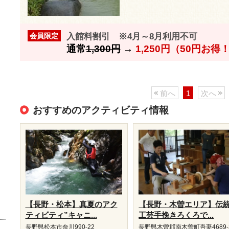
入館料割引 ※4月～8月利用不可
会員限定
通常
1,300円
→
1,250円（50円お得
前へ
1
次へ
おすすめのアクティビティ情報
【長野・松本】真夏のアク
【長野・木曽エリア】伝
ティビティ”キャニ...
工芸手挽きろくろで...
長野県松本市奈川990-22
長野県木曽郡南木曽町吾妻4689-