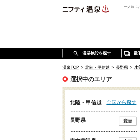
一人旅に
温浴施設を探す
電
温泉TOP
>
北陸・甲信越
>
長野県
>
木
選択中のエリア
全国から探す
北陸・甲信越
長野県
変更