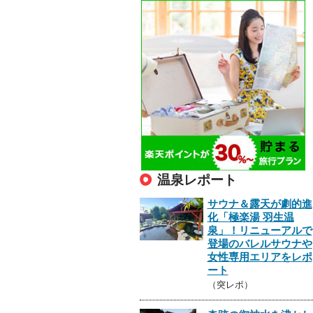
温泉レポート
サウナ＆露天が劇的進
化「極楽湯 羽生温
泉」！リニューアルで
登場のバレルサウナや
女性専用エリアをレポ
ート
（突レポ）