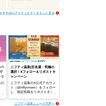
おすすめのアクティビティをもっと見る
いベ
ニフティ温泉|百名湯・究極の
で
選択！Xフォロー＆リポストキ
キリ
ャンペーン
設の
ニフティ温泉のX公式アカウン
ト（@niftyonsen）をフォロー
し、指定投稿をリポストする
占い
と、抽選で各回26（ふろ）名
な
様（合計260名様）に選べるe-
ニフティ温泉ニュースTOPへ
ン
GIFT500円分をプレゼントい