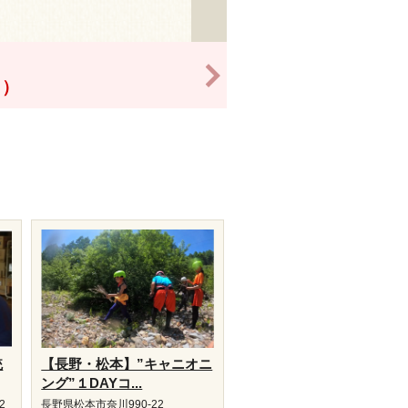
>
！）
統
【長野・松本】”キャニオニ
ング”１DAYコ...
2
長野県松本市奈川990-22