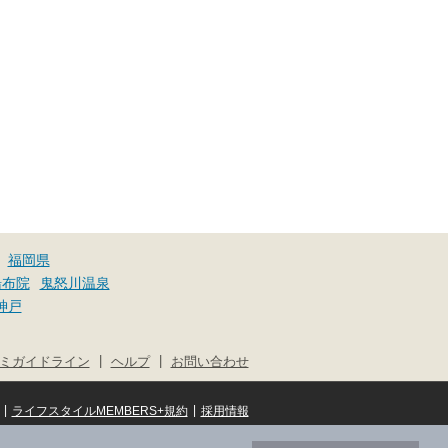
福岡県
湯布院
鬼怒川温泉
神戸
|
|
ミガイドライン
ヘルプ
お問い合わせ
|
|
ライフスタイルMEMBERS+規約
採用情報
© NIFTY Lifestyle Co., Ltd.