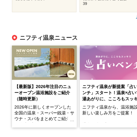
39
ニフティ温泉ニュース
【最新版】2026年注目のニュ
ニフティ温泉が新提案「占
ーオープン温浴施設をご紹介
ンチ」スタート！温泉×占い
（随時更新）
湯あがりに、こころもスッ
2026年に新しくオープンした
ニフティ温泉から、温浴施
全国の温泉・スーパー銭湯・サ
新しい楽しみ方をご提案！
ウナ・スパをまとめてご紹介！
※随時更新しています
温泉で体を癒したあとに、
でこころもスッキリ──そん
天然温泉や露天風呂、注目のサ
新体験が楽しめる「占いベ