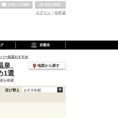
お気に入りの温泉
最近の履歴
ログイン
ID作成
グ
岩盤浴
ーパー銭湯おすすめ
温泉、
地図から探す
め1選
湯を検索
並び替え
おすすめ順