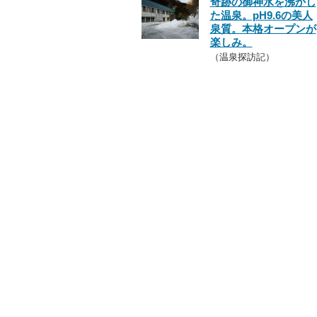
奇跡の御神水を沸かし
た温泉。pH9.6の美人
泉質。本格オープンが
楽しみ。
（温泉探訪記）