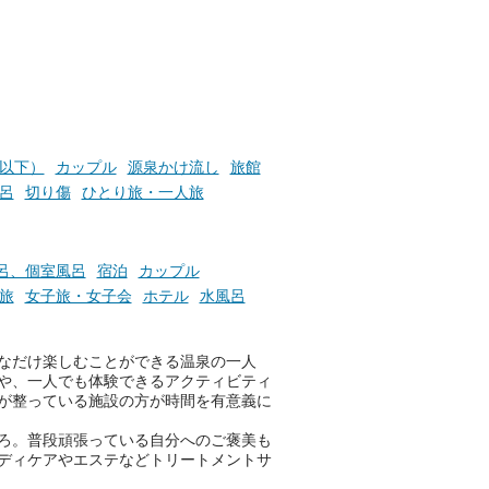
たします。
楽し
ふろ
円以下）
カップル
源泉かけ流し
旅館
呂
切り傷
ひとり旅・一人旅
呂、個室風呂
宿泊
カップル
旅
女子旅・女子会
ホテル
水風呂
なだけ楽しむことができる温泉の一人
や、一人でも体験できるアクティビティ
が整っている施設の方が時間を有意義に
ろ。普段頑張っている自分へのご褒美も
ディケアやエステなどトリートメントサ