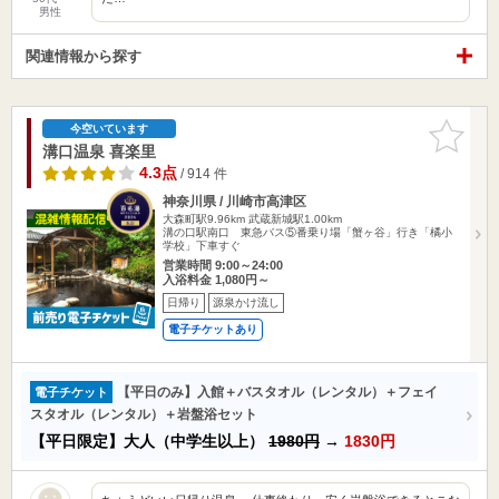
男性
関連情報から探す
お気に入
今空いています
りに追加
溝口温泉 喜楽里
4.3点
/ 914 件
神奈川県 / 川崎市高津区
大森町駅9.96km
武蔵新城駅1.00km
溝の口駅南口 東急バス⑤番乗り場「蟹ヶ谷」行き「橘小
学校」下車すぐ
営業時間 9:00～24:00
入浴料金 1,080円～
日帰り
源泉かけ流し
電子チケットあり
【平日のみ】入館＋バスタオル（レンタル）＋フェイ
電子チケット
スタオル（レンタル）＋岩盤浴セット
【平日限定】大人（中学生以上）
1980円
→
1830円