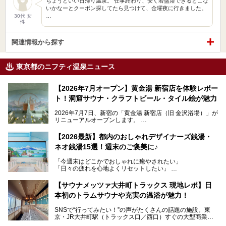
ちょうどいい日帰り温泉。 仕事終わり、安く岩盤浴できるとこな
いかなーとクーポン探してたら見つけて、金曜夜に行きました。
…
30代 女
性
関連情報から探す
東京都のニフティ温泉ニュース
【2026年7月オープン】黄金湯 新宿店を体験レポー
ト！洞窟サウナ・クラフトビール・タイル絵が魅力
2026年7月7日、新宿の「黄金湯 新宿店（旧 金沢浴場）」が
リニューアルオープンします。
レトロでノスタルジックなタイル絵はそのまま、昔からここ
【2026最新】都内のおしゃれデザイナーズ銭湯・
を知る地元の人にも、新しく足を運んでくれる人にも愛され
ネオ銭湯15選！週末のご褒美に♪
る、今の時代の"銭湯"として生まれ変わりました。洞窟のよ
うなユニークなサウナ、自家醸造のクラフトビールが飲める
「今週末はどこかでおしゃれに癒やされたい」
ビアバーなど、新しく登場したスポットも併せて紹介しま
「日々の疲れを心地よくリセットしたい」
す。充実した設備があるのに、基本の入浴料が銭湯価格の5
──そんなときにおすすめなのが、今、都内で大きなブーム
50円というのも嬉しすぎます！
となっている新しいスタイルの銭湯です。
【サウナメッツァ大井町トラックス 現地レポ】日
本初のトラムサウナや充実の温浴が魅力！
最近、SNSやメディアで「デザイナーズ銭湯」や「ネオ銭
湯」という言葉をよく耳にしませんか？
SNSで“行ってみたい！”の声がたくさんの話題の施設。東
京・JR大井町駅（トラックス口／西口）すぐの大型商業施
本記事では、そもそもこれらがどんな銭湯なのか、その気に
設・大井町 トラックスに、2026年3月28日、「サウナメッ
なる違いを分かりやすく解説！さらに、都内で絶対に外せな