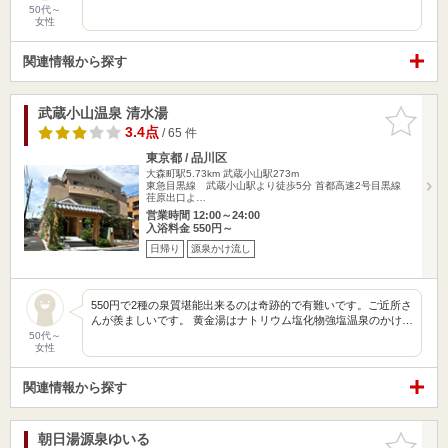
50代～
女性
関連情報から探す
武蔵小山温泉 清水湯
お気に入
りに追加
3.4点
/ 65 件
東京都 / 品川区
大森町駅5.73km
武蔵小山駅273m
東急目黒線 武蔵小山駅より徒歩5分 首都高速2号目黒線
荏原出口よ…
営業時間 12:00～24:00
入浴料金 550円～
日帰り
源泉かけ流し
550円で2種の泉質堪能出来るのは奇跡的で有難いです。ご近所さ
んが羨ましいです。 黄金湯はナトリウム塩化物強塩温泉のかけ…
50代～
女性
関連情報から探す
朝日湯源泉ゆいる
お気に入