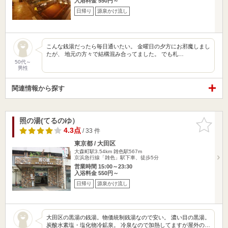
入浴料金 550円～
日帰り
源泉かけ流し
こんな銭湯だったら毎日通いたい。 金曜日の夕方にお邪魔しまし
たが、 地元の方々で結構混み合ってました。 でも札…
50代～
男性
関連情報から探す
照の湯(てるのゆ）
お気に入
りに追加
4.3点
/ 33 件
東京都 / 大田区
大森町駅3.54km
雑色駅567m
京浜急行線「雑色」駅下車、徒歩5分
営業時間 15:00～23:30
入浴料金 550円～
日帰り
源泉かけ流し
大田区の黒湯の銭湯。物価統制銭湯なので安い。 濃い目の黒湯。
炭酸水素塩・塩化物冷鉱泉。 冷泉なので加熱してますが屋外の…