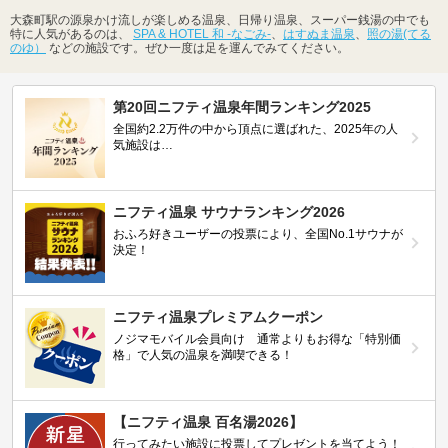
大森町駅の源泉かけ流しが楽しめる温泉、日帰り温泉、スーパー銭湯の中でも
特に人気があるのは、
SPA & HOTEL 和 -なごみ-
、
はすぬま温泉
、
照の湯(てる
のゆ）
などの施設です。ぜひ一度は足を運んでみてください。
第20回ニフティ温泉年間ランキング2025
全国約2.2万件の中から頂点に選ばれた、2025年の人
気施設は…
ニフティ温泉 サウナランキング2026
おふろ好きユーザーの投票により、全国No.1サウナが
決定！
ニフティ温泉プレミアムクーポン
ノジマモバイル会員向け 通常よりもお得な「特別価
格」で人気の温泉を満喫できる！
【ニフティ温泉 百名湯2026】
行ってみたい施設に投票してプレゼントを当てよう！