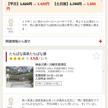
【平日】
1,520円
→
1,420円
【土日祝】
1,750円
→
1,650
円
１０年くらい前からのヘビーユーザーです。 何よりもお湯がいい
です。特に露天風呂では飴色のお湯が青空に映えて瑠璃色に輝き
ま…
50代～
男性
関連情報から探す
たちばな温泉たちばな湯
お気に入
りに追加
3.5点
/ 11 件
神奈川県 / 川崎市高津区
大森町駅9.38km
武蔵新城駅1.32km
JR南武線、武蔵新城駅からバス5分。
営業時間 14:30～23:30
入浴料金 500円～
日帰り
源泉かけ流し
熱々黒湯と源泉黒湯を使った水風呂を交互に。間に電気風呂でブ
ルブルさせながら。 平日15時くらいに伺ったら、すいていまし
た…
50代～