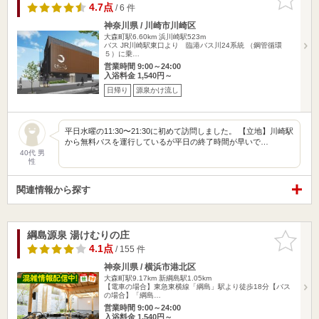
りに追加
4.7点
/ 6 件
神奈川県 / 川崎市川崎区
大森町駅6.60km
浜川崎駅523m
バス JR川崎駅東口より 臨港バス川24系統 （鋼管循環
５）に乗…
営業時間 9:00～24:00
入浴料金 1,540円～
日帰り
源泉かけ流し
平日水曜の11:30〜21:30に初めて訪問しました。 【立地】川崎駅
から無料バスを運行しているが平日の終了時間が早いで…
40代 男
性
関連情報から探す
綱島源泉 湯けむりの庄
お気に入
りに追加
4.1点
/ 155 件
神奈川県 / 横浜市港北区
大森町駅9.17km
新綱島駅1.05km
【電車の場合】東急東横線「綱島」駅より徒歩18分【バス
の場合】「綱島…
営業時間 9:00～24:00
入浴料金 1,540円～