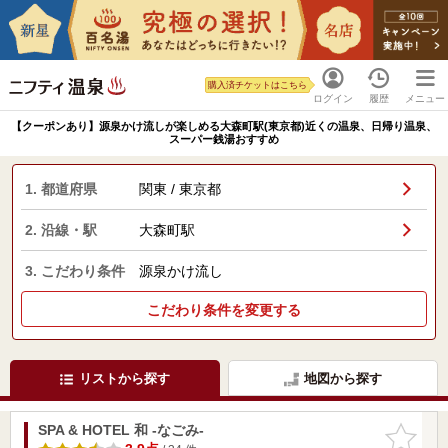
購入済チケットはこちら
ログイン
履歴
メニュー
【クーポンあり】源泉かけ流しが楽しめる大森町駅(東京都)近くの温泉、日帰り温泉、
スーパー銭湯おすすめ
1. 都道府県
関東 / 東京都
2. 沿線・駅
大森町駅
3. こだわり条件
源泉かけ流し
こだわり条件を変更する
リストから探す
地図から探す
SPA & HOTEL 和 -なごみ-
お気に入
りに追加