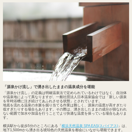
「源泉かけ流し」で湧き出したままの温泉成分を堪能
「源泉かけ流し」の定義は明確温泉法で定められているわけではなく、自治体
や温泉地によって異なりますが、一般社団法人日本温泉協会では「新しい源泉
を常時浴槽に注ぎ続けてあふれさせる状態」とされています。
地底を流れる温泉の水脈を掘り当てる作業は難しく、源泉の温度が高すぎたり
低すぎたりする場合もあります。その際は、湧き出したままの成分が損なわれ
ない範囲で加水や加温を行うことでより快適な温度を保っている場合もありま
す。
横浜駅から徒歩5分のところにある「
横浜天然温泉 SPA EAS(スパイアス)
」は、
地下1,500mから湧き出る琥珀色の天然温泉を都会にいながら堪能できます。