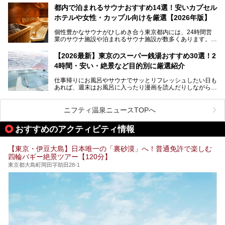
ツァ大井町トラックス」がニューオープン。施設の様子をレ
いおしゃれな名店15選を、おすすめの順番で一挙にご紹介
都内で泊まれるサウナおすすめ14選！安いカプセル
ポ―トします。
します。
ホテルや女性・カップル向けを厳選【2026年版】
個性豊かなサウナがひしめき合う東京都内には、24時間営
業のサウナ施設や泊まれるサウナ施設が数多くあります。
終電を逃した深夜の利用に限らず、時間を気にしないサウナ
を旅の目的とする「サ旅」や自分へのご褒美のための宿泊な
【2026最新】東京のスーパー銭湯おすすめ30選！2
ど、自分の好きなタイミングで好きなだけサ活ができるのが
4時間・安い・絶景など目的別に厳選紹介
魅力です。
仕事帰りにお風呂やサウナでサッとリフレッシュしたい日も
最近では、男性専用施設だけでなく、カップルや女性に嬉し
あれば、週末はお風呂に入ったり漫画を読んだりしながら一
い個室サウナも増えてきました。
日中ダラダラ過ごしたい日もあると思います。
この記事では、東京都内にある24時間営業のサウナの中か
また、終電を逃してしまい、「このまま朝までゆっくりでき
ら、特におすすめしたい施設14選をご紹介します。
ニフティ温泉ニュースTOPへ
る場所があれば」と探した経験がある人も多いのではないで
宿泊可能な施設もピックアップしているので、ぜひチェック
しょうか。
してみてください。
おすすめのアクティビティ情報
そこで本記事では、東京でおすすめのスーパー銭湯を、目的
別に厳選した30施設からご紹介します。
【東京・伊豆大島】日本唯一の「裏砂漠」へ！普通免許で楽しむ
24時間営業で宿泊できる施設や、1,000円以下で楽しめる安
四輪バギー絶景ツアー【120分】
い施設、デートや休日レジャーにもぴったりなエンタメ要素
が充実した施設など、利用のシーンに合わせて参考にしてく
東京都大島町岡田字助田28-1
ださい。