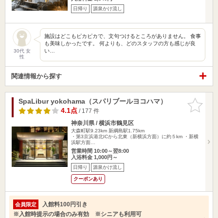
日帰り
源泉かけ流し
施設はどこもピカピカで、文句つけるところがありません。 食事
も美味しかったです。 何よりも、どのスタッフの方も感じが良
い…
30代 女
性
関連情報から探す
SpaLibur yokohama（スパリブールヨコハマ）
お気に入
りに追加
4.1点
/ 177 件
神奈川県 / 横浜市鶴見区
大森町駅9.23km
新綱島駅1.75km
・第3京浜港北ICから北東（新横浜方面）に約５km ・新横
浜駅方面…
営業時間 10:00～翌8:00
入浴料金 1,000円～
日帰り
源泉かけ流し
クーポンあり
入館料100円引き
会員限定
※入館時提示の場合のみ有効 ※シニアも利用可