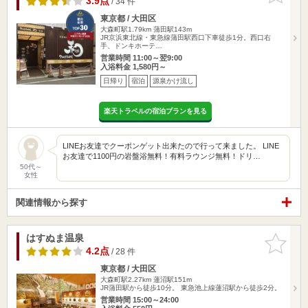
3.9点
/ 34 件
東京都 / 大田区
大森町駅1.79km
蒲田駅143m
JR京浜東北線・東急線蒲田駅西口下車徒歩1分。西口右
手、ドンキホーテ…
営業時間 11:00～翌9:00
入浴料金 1,580円～
日帰り
宿泊
源泉かけ流し
楽天トラベルの宿泊プランを見る
LINEお友達でクーポンゲット出来たので行って来ました。 LINE
お友達で1100円の岩盤浴無料！有料ラウンジ無料！ドリ…
50代～
女性
関連情報から探す
はすぬま温泉
お気に入
りに追加
4.2点
/ 28 件
東京都 / 大田区
大森町駅2.27km
蓮沼駅151m
JR蒲田駅から徒歩10分。 東急池上線蓮沼駅から徒歩2分。
営業時間 15:00～24:00