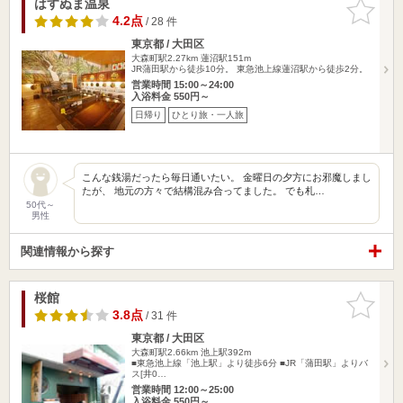
はすぬま温泉
お気に入
りに追加
4.2点
/ 28 件
東京都 / 大田区
大森町駅2.27km
蓮沼駅151m
JR蒲田駅から徒歩10分。 東急池上線蓮沼駅から徒歩2分。
営業時間 15:00～24:00
入浴料金 550円～
日帰り
ひとり旅・一人旅
こんな銭湯だったら毎日通いたい。 金曜日の夕方にお邪魔しまし
たが、 地元の方々で結構混み合ってました。 でも札…
50代～
男性
関連情報から探す
桜館
お気に入
りに追加
3.8点
/ 31 件
東京都 / 大田区
大森町駅2.66km
池上駅392m
■東急池上線「池上駅」より徒歩6分 ■JR「蒲田駅」よりバ
ス[井0…
営業時間 12:00～25:00
入浴料金 550円～