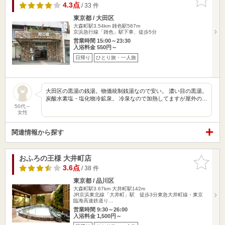
りに追加
4.3点
/ 33 件
東京都 / 大田区
大森町駅3.54km
雑色駅567m
京浜急行線「雑色」駅下車、徒歩5分
営業時間 15:00～23:30
入浴料金 550円～
日帰り
ひとり旅・一人旅
大田区の黒湯の銭湯。物価統制銭湯なので安い。 濃い目の黒湯。
炭酸水素塩・塩化物冷鉱泉。 冷泉なので加熱してますが屋外の…
50代～
女性
関連情報から探す
おふろの王様 大井町店
お気に入
りに追加
3.6点
/ 38 件
東京都 / 品川区
大森町駅3.67km
大井町駅142m
JR京浜東北線「大井町」駅 徒歩3分東急大井町線・東京
臨海高速鉄道り…
営業時間 9:30～26:00
入浴料金 1,500円～