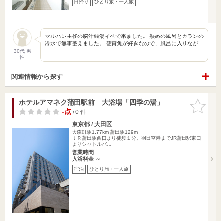
日帰り
ひとり旅・一人旅
マルハン主催の脳汁銭湯イベで来ました。 熱めの風呂とカランの
冷水で無事整えました。 観賞魚が好きなので、風呂に入りなが…
30代 男
性
関連情報から探す
ホテルアマネク蒲田駅前 大浴場「四季の湯」
お気に入
りに追加
-点
/ 0 件
東京都 / 大田区
大森町駅1.77km
蒲田駅129m
ＪＲ蒲田駅西口より徒歩１分。羽田空港までJR蒲田駅東口
よりシャトルバ…
営業時間
入浴料金 ～
宿泊
ひとり旅・一人旅