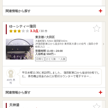
関連情報から探す
ゆ～シティー蒲田
お気に入
りに追加
3.3点
/ 30 件
東京都 / 大田区
大森町駅1.52km
蒲田駅342m
JR蒲田駅東口から徒歩5分 東邦医大通りの信号（蒲田小学
校前入口 …
営業時間 11:00～24:00
入浴料金 550円～
日帰り
ひとり旅・一人旅
平日水曜11:30に初訪問しました。 蒲田駅東口から徒歩5分程でし
た。 券売機は現金のみだが受付カウンターで電子マネー…
40代 男
性
関連情報から探す
天神湯
お気に入