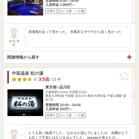
営業時間 6:00～26:00
入浴料金 1,980円～
日帰り
ひとり旅・一人旅
清潔感があって良かった。 水風呂もサウナから近く良かった
40代 男
性
関連情報から探す
中延温泉 松の湯
お気に入
りに追加
3.5点
/ 15 件
東京都 / 品川区
大森町駅4.02km
中延駅143m
東急大井町線 中延駅 徒歩2分 東急大井町線 戸越公園駅 徒
歩7分…
営業時間 15:00～24:00
入浴料金 550円～
日帰り
ひとり旅・一人旅
とても良い銭湯でした。 なかなか混んでいましたが、浴槽がとて
も広くて不安にはなりませんでした。 paypayが使えたの…