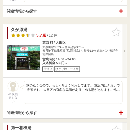
関連情報から探す
久が原湯
お気に入
りに追加
3.7点
/ 12 件
東京都 / 大田区
大森町駅3.32km
西馬込駅978m
都営地下鉄浅草線 西馬込駅より徒歩12分 東急バス 安詳寺
前停留所…
営業時間 14:00～24:00
入浴料金 550円～
日帰り
ひとり旅・一人旅
家の近くなので、ちょくちょく利用してます。 施設内はきれいで
清潔です。 大田区の有名な黒湯があり、ぬる湯があります。他…
40代 指
定しな
い
関連情報から探す
第一相模湯
お気に入