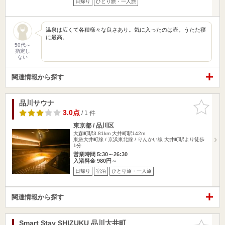
日帰り
ひとり旅・一人旅
温泉は広くて各種様々な良さあり。気に入ったのは壺。うたた寝
に最高。
50代～
指定し
ない
関連情報から探す
品川サウナ
お気に入
りに追加
3.0点
/ 1 件
東京都 / 品川区
大森町駅3.81km
大井町駅142m
東急大井町線 / 京浜東北線 / りんかい線 大井町駅より徒歩
1分
営業時間 5:30～26:30
入浴料金 980円～
日帰り
宿泊
ひとり旅・一人旅
関連情報から探す
Smart Stay SHIZUKU 品川大井町
お気に入