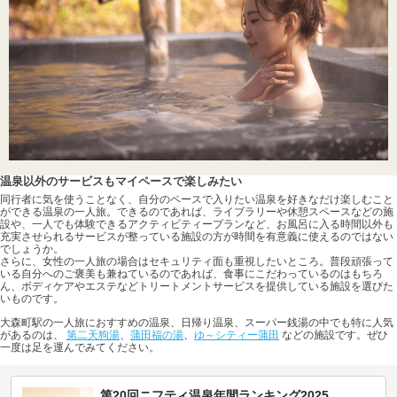
温泉以外のサービスもマイペースで楽しみたい
同行者に気を使うことなく、自分のペースで入りたい温泉を好きなだけ楽しむこと
ができる温泉の一人旅。できるのであれば、ライブラリーや休憩スペースなどの施
設や、一人でも体験できるアクティビティープランなど、お風呂に入る時間以外も
充実させられるサービスが整っている施設の方が時間を有意義に使えるのではない
でしょうか。
さらに、女性の一人旅の場合はセキュリティ面も重視したいところ。普段頑張って
いる自分へのご褒美も兼ねているのであれば、食事にこだわっているのはもちろ
ん、ボディケアやエステなどトリートメントサービスを提供している施設を選びた
いものです。
大森町駅の一人旅におすすめの温泉、日帰り温泉、スーパー銭湯の中でも特に人気
があるのは、
第二天狗湯
、
蒲田福の湯
、
ゆ～シティー蒲田
などの施設です。ぜひ
一度は足を運んでみてください。
第20回ニフティ温泉年間ランキング2025