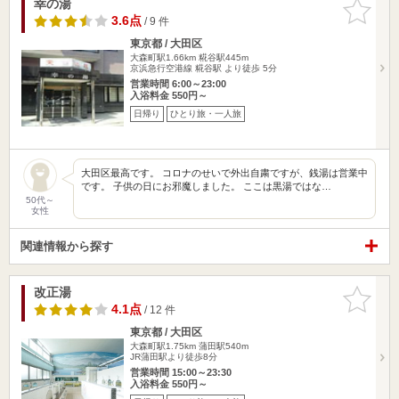
幸の湯
お気に入
りに追加
3.6点
/ 9 件
東京都 / 大田区
大森町駅1.66km
糀谷駅445m
京浜急行空港線 糀谷駅 より徒歩 5分
営業時間 6:00～23:00
入浴料金 550円～
日帰り
ひとり旅・一人旅
大田区最高です。 コロナのせいで外出自粛ですが、銭湯は営業中
です。 子供の日にお邪魔しました。 ここは黒湯ではな…
50代～
女性
関連情報から探す
改正湯
お気に入
りに追加
4.1点
/ 12 件
東京都 / 大田区
大森町駅1.75km
蒲田駅540m
JR蒲田駅より徒歩8分
営業時間 15:00～23:30
入浴料金 550円～