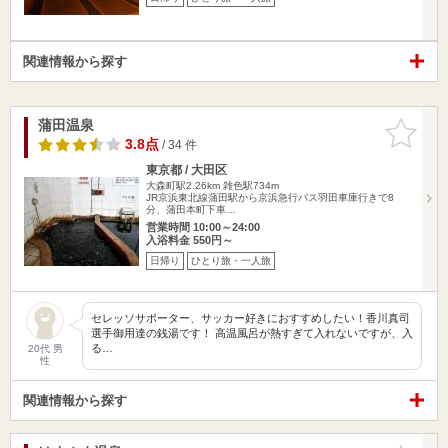
関連情報から探す
蒲田温泉
お気に入
りに追加
3.8点
/ 34 件
東京都 / 大田区
大森町駅2.26km
雑色駅734m
JR京浜東北線蒲田駅から京浜急行バス羽田車庫行きで8
分、蒲田本町下車…
営業時間 10:00～24:00
入浴料金 550円～
日帰り
ひとり旅・一人旅
セレッソサポーター、サッカー好きにおすすめしたい！香川真司
選手御用達の銭湯です！ 高温風呂が熱すぎて入れないですが、入
る…
20代 男
性
関連情報から探す