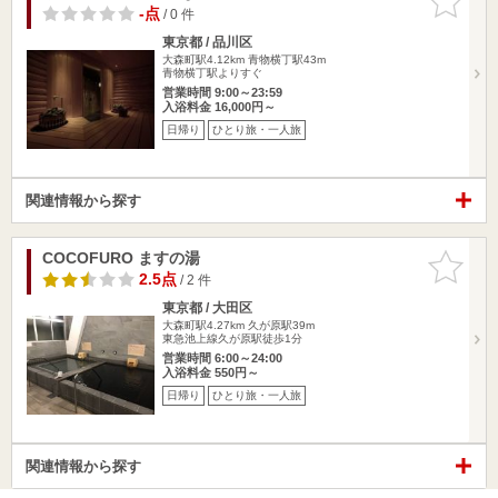
りに追加
-点
/ 0 件
東京都 / 品川区
大森町駅4.12km
青物横丁駅43m
青物横丁駅よりすぐ
営業時間 9:00～23:59
入浴料金 16,000円～
日帰り
ひとり旅・一人旅
関連情報から探す
COCOFURO ますの湯
お気に入
りに追加
2.5点
/ 2 件
東京都 / 大田区
大森町駅4.27km
久が原駅39m
東急池上線久が原駅徒歩1分
営業時間 6:00～24:00
入浴料金 550円～
日帰り
ひとり旅・一人旅
関連情報から探す