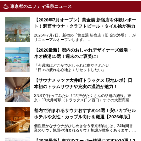
東京都のニフティ温泉ニュース
【2026年7月オープン】黄金湯 新宿店を体験レポー
ト！洞窟サウナ・クラフトビール・タイル絵が魅力
2026年7月7日、新宿の「黄金湯 新宿店（旧 金沢浴場）」が
リニューアルオープンします。
レトロでノスタルジックなタイル絵はそのまま、昔からここ
【2026最新】都内のおしゃれデザイナーズ銭湯・
を知る地元の人にも、新しく足を運んでくれる人にも愛され
ネオ銭湯15選！週末のご褒美に♪
る、今の時代の"銭湯"として生まれ変わりました。洞窟のよ
うなユニークなサウナ、自家醸造のクラフトビールが飲める
「今週末はどこかでおしゃれに癒やされたい」
ビアバーなど、新しく登場したスポットも併せて紹介しま
「日々の疲れを心地よくリセットしたい」
す。充実した設備があるのに、基本の入浴料が銭湯価格の5
──そんなときにおすすめなのが、今、都内で大きなブーム
50円というのも嬉しすぎます！
となっている新しいスタイルの銭湯です。
【サウナメッツァ大井町トラックス 現地レポ】日
本初のトラムサウナや充実の温浴が魅力！
最近、SNSやメディアで「デザイナーズ銭湯」や「ネオ銭
湯」という言葉をよく耳にしませんか？
SNSで“行ってみたい！”の声がたくさんの話題の施設。東
京・JR大井町駅（トラックス口／西口）すぐの大型商業施
本記事では、そもそもこれらがどんな銭湯なのか、その気に
設・大井町 トラックスに、2026年3月28日、「サウナメッ
なる違いを分かりやすく解説！さらに、都内で絶対に外せな
ツァ大井町トラックス」がニューオープン。施設の様子をレ
いおしゃれな名店15選を、おすすめの順番で一挙にご紹介
都内で泊まれるサウナおすすめ14選！安いカプセル
ポ―トします。
します。
ホテルや女性・カップル向けを厳選【2026年版】
個性豊かなサウナがひしめき合う東京都内には、24時間営
業のサウナ施設や泊まれるサウナ施設が数多くあります。
終電を逃した深夜の利用に限らず、時間を気にしないサウナ
を旅の目的とする「サ旅」や自分へのご褒美のための宿泊な
【2026最新】東京のスーパー銭湯おすすめ30選！2