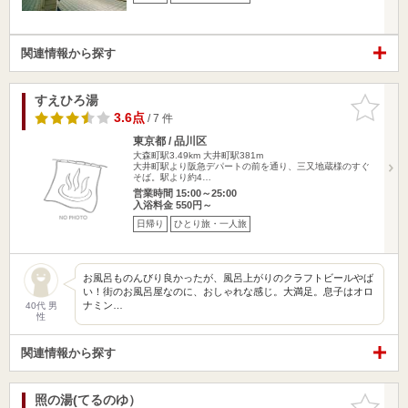
関連情報から探す
すえひろ湯
お気に入
りに追加
3.6点
/ 7 件
東京都 / 品川区
大森町駅3.49km
大井町駅381m
大井町駅より阪急デパートの前を通り、三又地蔵様のすぐ
そば。駅より約4…
営業時間 15:00～25:00
入浴料金 550円～
日帰り
ひとり旅・一人旅
お風呂ものんびり良かったが、風呂上がりのクラフトビールやば
い！街のお風呂屋なのに、おしゃれな感じ。大満足。息子はオロ
ナミン…
40代 男
性
関連情報から探す
照の湯(てるのゆ）
お気に入