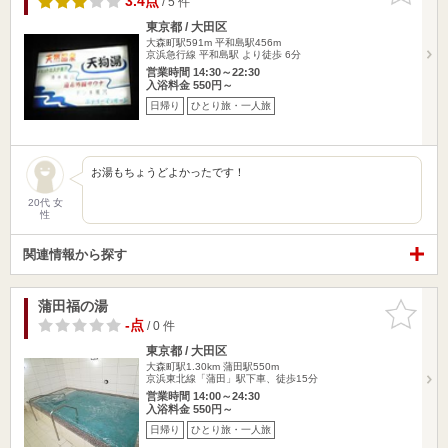
3.4点
/ 5 件
東京都 / 大田区
大森町駅591m
平和島駅456m
京浜急行線 平和島駅 より徒歩 6分
営業時間 14:30～22:30
入浴料金 550円～
日帰り
ひとり旅・一人旅
お湯もちょうどよかったです！
20代 女
性
関連情報から探す
蒲田福の湯
お気に入
りに追加
-点
/ 0 件
東京都 / 大田区
大森町駅1.30km
蒲田駅550m
京浜東北線「蒲田」駅下車、徒歩15分
営業時間 14:00～24:30
入浴料金 550円～
日帰り
ひとり旅・一人旅