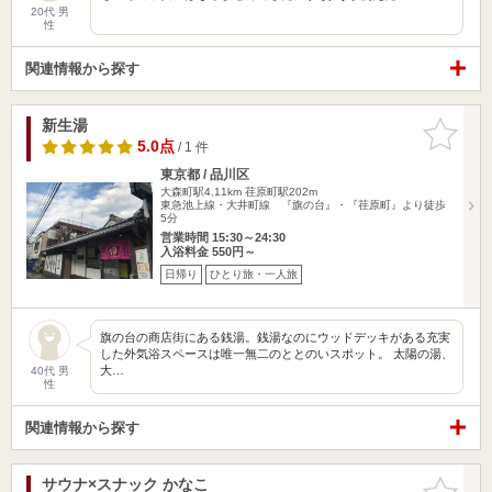
20代 男
性
関連情報から探す
新生湯
お気に入
りに追加
5.0点
/ 1 件
東京都 / 品川区
大森町駅4.11km
荏原町駅202m
東急池上線・大井町線 『旗の台』・『荏原町』より徒歩
5分
営業時間 15:30～24:30
入浴料金 550円～
日帰り
ひとり旅・一人旅
旗の台の商店街にある銭湯。銭湯なのにウッドデッキがある充実
した外気浴スペースは唯一無二のととのいスポット。 太陽の湯、
大…
40代 男
性
関連情報から探す
サウナ×スナック かなこ
お気に入