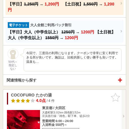
【平日】
1,250円
→
1,200円
【土日祝】
1,550円
→
1,200
円
大人全館ご利用パック割引
電子チケット
【平日】大人（中学生以上）
1250円
→
1200円
【土日祝】
大人（中学生以上）
1550円
→
1200円
今回で、三度目の利用になります。クーポンで非常に安く利用で
きる所が良いです。施設は、比較的新しく使い勝手も良いです。
温泉も…
50代～
指定し
ない
関連情報から探す
COCOFURO たかの湯
お気に入
りに追加
4.0点
/ 4 件
東京都 / 大田区
大森町駅3.02km
雑色駅152m
京浜急行線「雑色」駅下車、徒歩2分
営業時間 6:00～24:00
入浴料金 550円～