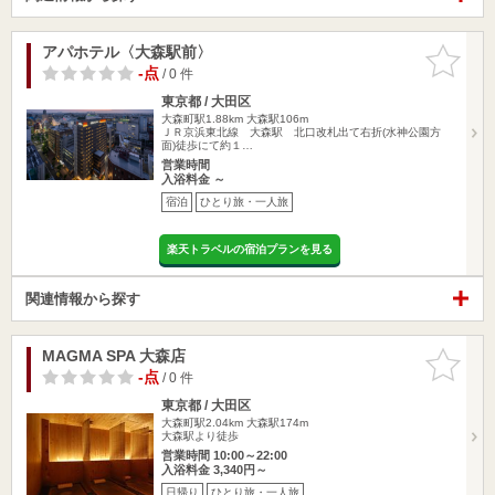
アパホテル〈大森駅前〉
お気に入
りに追加
-点
/ 0 件
東京都 / 大田区
大森町駅1.88km
大森駅106m
ＪＲ京浜東北線 大森駅 北口改札出て右折(水神公園方
面)徒歩にて約１…
営業時間
入浴料金 ～
宿泊
ひとり旅・一人旅
楽天トラベルの宿泊プランを見る
関連情報から探す
MAGMA SPA 大森店
お気に入
りに追加
-点
/ 0 件
東京都 / 大田区
大森町駅2.04km
大森駅174m
大森駅より徒歩
営業時間 10:00～22:00
入浴料金 3,340円～
日帰り
ひとり旅・一人旅