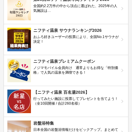
全国約2.2万件の中から頂点に選ばれた、2025年の人
気施設は…
ニフティ温泉 サウナランキング2026
おふろ好きユーザーの投票により、全国No.1サウナが
決定！
ニフティ温泉プレミアムクーポン
ノジマモバイル会員向け 通常よりもお得な「特別価
格」で人気の温泉を満喫できる！
【ニフティ温泉 百名湯2026】
行ってみたい施設に投票してプレゼントを当てよう！
（全10回開催 / 合計260名様）
岩盤浴特集
日本全国の岩盤浴情報だけをピックアップ。まとめて