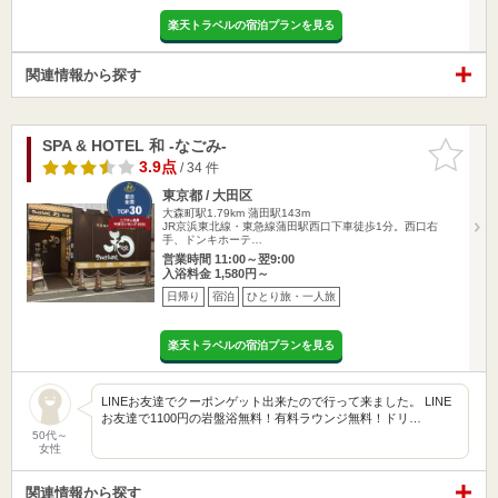
楽天トラベルの宿泊プランを見る
関連情報から探す
SPA & HOTEL 和 -なごみ-
お気に入
りに追加
3.9点
/ 34 件
東京都 / 大田区
大森町駅1.79km
蒲田駅143m
JR京浜東北線・東急線蒲田駅西口下車徒歩1分。西口右
手、ドンキホーテ…
営業時間 11:00～翌9:00
入浴料金 1,580円～
日帰り
宿泊
ひとり旅・一人旅
楽天トラベルの宿泊プランを見る
LINEお友達でクーポンゲット出来たので行って来ました。 LINE
お友達で1100円の岩盤浴無料！有料ラウンジ無料！ドリ…
50代～
女性
関連情報から探す