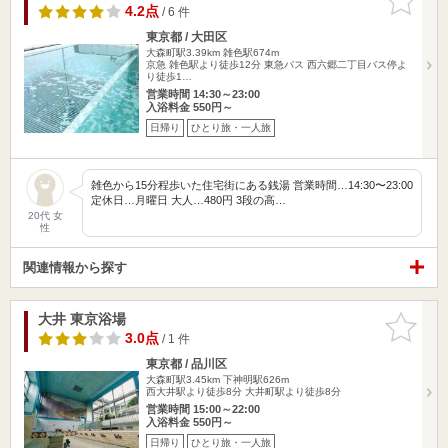
りに追加
4.2点
/ 6 件
東京都 / 大田区
大森町駅3.39km
雑色駅674m
京急 雑色駅より徒歩12分 東急バス 西六郷二丁目バス停よ
り徒歩1…
営業時間 14:30～23:00
入浴料金 550円～
日帰り
ひとり旅・一人旅
雑色から15分程歩いた住宅街にある銭湯 営業時間…14:30〜23:00
定休日…月曜日 大人…480円 3段の高…
20代 女
性
関連情報から探す
大井 東京浴場
お気に入
りに追加
3.0点
/ 1 件
東京都 / 品川区
大森町駅3.45km
下神明駅626m
西大井駅より徒歩8分 大井町駅より徒歩8分
営業時間 15:00～22:00
入浴料金 550円～
日帰り
ひとり旅・一人旅