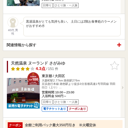
日帰り
ひとり旅・一人旅
黒湯温泉がとても気持ち良い。 土日には2階お食事処のラーメン
がおすすめ🍜
40代 男
性
関連情報から探す
天然温泉 ヌーランド さがみゆ
お気に入
りに追加
4.3点
/ 151 件
東京都 / 大田区
大森町駅2.77km
雑色駅276m
京浜急行本線 雑色駅より徒歩3分首都高速1号羽田線 羽田
出口（上り）…
営業時間 10:00～23:00
入浴料金 500円～
日帰り
ひとり旅・一人旅
電子チケットあり
クーポンあり
全館ご利用パック最大350円引き ※火曜定休
クーポン