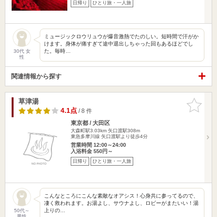
日帰り
ひとり旅・一人旅
ミュージックロウリュウが爆音激熱でたのしい。短時間で汗がか
けます。身体が痛すぎて途中退出しちゃった回もあるほどでし
た。毎時…
30代 女
性
関連情報から探す
草津湯
お気に入
りに追加
4.1点
/ 8 件
東京都 / 大田区
大森町駅3.03km
矢口渡駅308m
東急多摩川線 矢口渡駅より徒歩4分
営業時間 12:00～24:00
入浴料金 550円～
日帰り
ひとり旅・一人旅
こんなところにこんな素敵なオアシス！心身共に参ってるので、
凄く救われます。お湯よし、サウナよし、ロビーがまたいい！湯
上りの…
50代～
男性