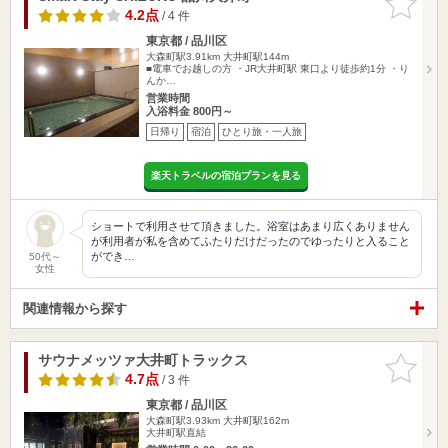
りに追加
4.2点
/ 4 件
東京都 / 品川区
大森町駅3.91km
大井町駅144m
■電車でお越しの方 ・JR大井町駅 東口より徒歩約1分 ・り
んか…
営業時間
入浴料金 800円～
日帰り
宿泊
ひとり旅・一人旅
楽天トラベルの宿泊プランを見る
ショートで利用させて頂きました。浴室はあまり広くありません
が利用者が私を含めてふたりだけだったのでゆったりと入ること
ができ…
50代～
女性
関連情報から探す
サウナメッツァ大井町トラックス
お気に入
りに追加
4.7点
/ 3 件
東京都 / 品川区
大森町駅3.93km
大井町駅162m
大井町駅直結