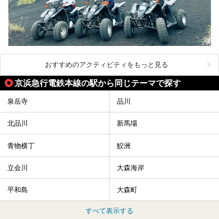
おすすめのアクティビティをもっと見る
京浜急行電鉄本線の駅から同じテーマで探す
泉岳寺
品川
北品川
新馬場
青物横丁
鮫洲
立会川
大森海岸
平和島
大森町
すべて表示する