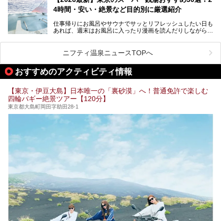
ど、自分の好きなタイミングで好きなだけサ活ができるのが
4時間・安い・絶景など目的別に厳選紹介
魅力です。
仕事帰りにお風呂やサウナでサッとリフレッシュしたい日も
最近では、男性専用施設だけでなく、カップルや女性に嬉し
あれば、週末はお風呂に入ったり漫画を読んだりしながら一
い個室サウナも増えてきました。
日中ダラダラ過ごしたい日もあると思います。
この記事では、東京都内にある24時間営業のサウナの中か
また、終電を逃してしまい、「このまま朝までゆっくりでき
ら、特におすすめしたい施設14選をご紹介します。
ニフティ温泉ニュースTOPへ
る場所があれば」と探した経験がある人も多いのではないで
宿泊可能な施設もピックアップしているので、ぜひチェック
しょうか。
してみてください。
おすすめのアクティビティ情報
そこで本記事では、東京でおすすめのスーパー銭湯を、目的
別に厳選した30施設からご紹介します。
【東京・伊豆大島】日本唯一の「裏砂漠」へ！普通免許で楽しむ
24時間営業で宿泊できる施設や、1,000円以下で楽しめる安
四輪バギー絶景ツアー【120分】
い施設、デートや休日レジャーにもぴったりなエンタメ要素
が充実した施設など、利用のシーンに合わせて参考にしてく
東京都大島町岡田字助田28-1
ださい。