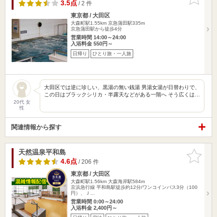
りに追加
3.5点
/ 2 件
東京都 / 大田区
大森町駅1.55km
京急蒲田駅335m
京急蒲田駅から徒歩4分
営業時間 14:00～24:00
入浴料金 550円～
日帰り
ひとり旅・一人旅
大田区では逆に珍しい、黒湯の無い銭湯 男湯女湯が日替わりで、
この日はブラックシリカ・半露天などがある一階へ そう広くは…
20代 女
性
関連情報から探す
天然温泉平和島
お気に入
りに追加
4.6点
/ 206 件
東京都 / 大田区
大森町駅1.56km
大森海岸駅584m
京浜急行線 平和島駅徒歩約12分/ワンコインバス3分（100
円）、Ｊ…
営業時間 0:00～24:00
入浴料金 2,400円～