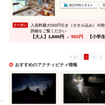
施設情報を見る
入浴料最大550円引き（タオル込み）※
クーポン
詳細をご覧ください
【大人】
1,500円
→
950円
【小学生
前へ
1
次へ
おすすめのアクティビティ情報