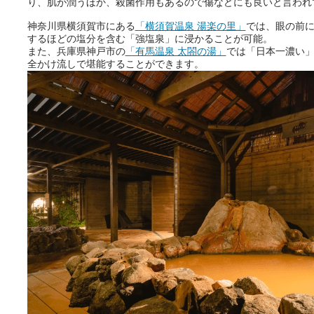
り、肌が潤うほか、殺菌作用もあるので傷などにも良いと言われ
神奈川県横須賀市にある
「横須賀温泉 湯楽の里」
では、眼の前
するほどの塩分を含む「強塩泉」に浸かることが可能。
また、兵庫県神戸市の
「有馬温泉 太閤の湯」
では「日本一濃い
全かけ流しで堪能することができます。