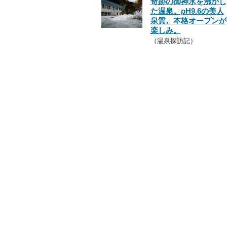
奇跡の御神水を沸かし
た温泉。pH9.6の美人
泉質。本格オープンが
楽しみ。
（温泉探訪記）