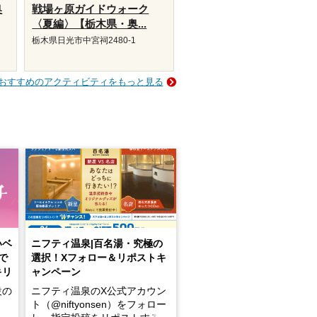
奥
戦場ヶ原ガイドウォーク
〈夏編〉【栃木県・奥...
栃木県日光市中宮祠2480-1
おすすめのアクティビティをもっと見る
いベ
ニフティ温泉|百名湯・究極の
で
選択！Xフォロー＆リポストキ
キリ
ャンペーン
設の
ニフティ温泉のX公式アカウン
ト（@niftyonsen）をフォロー