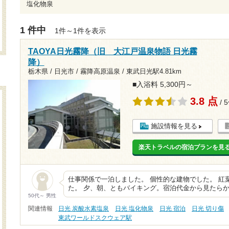
塩化物泉
1 件中
1件～1件を表示
TAOYA日光霧降（旧 大江戸温泉物語 日光霧
降）
栃木県 / 日光市 / 霧降高原温泉 /
東武日光駅4.81km
■入浴料 5,300円～
3.8 点
/ 
施設情報を見る
楽天トラベルの宿泊プランを見
仕事関係で一泊しました。 個性的な建物でした。 紅
た。 夕、朝、ともバイキング。宿泊代金から見たらか
50代～ 男性
関連情報
日光 炭酸水素塩泉
日光 塩化物泉
日光 宿泊
日光 切り傷
東武ワールドスクウェア駅