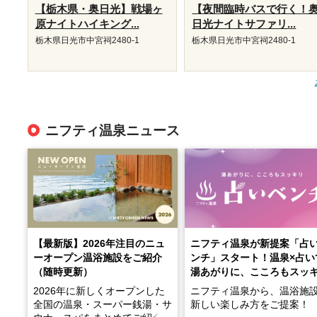
【栃木県・奥日光】戦場ヶ
【夜間臨時バスで行く！
原ナイトハイキング...
日光ナイトサファリ...
栃木県日光市中宮祠2480-1
栃木県日光市中宮祠2480-1
ニフティ温泉ニュース
【最新版】2026年注目のニュ
ニフティ温泉が新提案「占
ーオープン温浴施設をご紹介
ンチ」スタート！温泉×占い
（随時更新）
湯あがりに、こころもスッ
2026年に新しくオープンした
ニフティ温泉から、温浴施
全国の温泉・スーパー銭湯・サ
新しい楽しみ方をご提案！