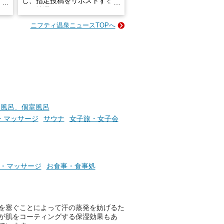
し、指定投稿をリポストする
占い
と、抽選で各回26（ふろ）名
な
様（合計260名様）に選べるe-
ニフティ温泉ニュースTOPへ
ン
GIFT500円分をプレゼントい
たします。
楽し
ふろ
切風呂、個室風呂
・マッサージ
サウナ
女子旅・女子会
・マッサージ
お食事・食事処
を塞ぐことによって汗の蒸発を妨げるた
が肌をコーティングする保湿効果もあ