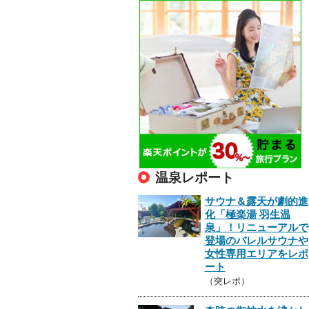
温泉レポート
サウナ＆露天が劇的進
化「極楽湯 羽生温
泉」！リニューアルで
登場のバレルサウナや
女性専用エリアをレポ
ート
（突レポ）