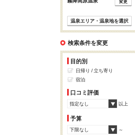
霧降高原温泉
変更
温泉エリア・温泉地を選択
検索条件を変更
目的別
日帰り / 立ち寄り
宿泊
口コミ評価
指定なし
以上
予算
下限なし
～