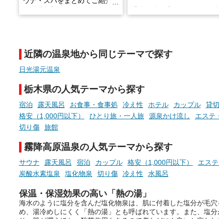
ウナ・スパをまとめてご紹介！
※随時更新しています
温泉で体を癒したあとに、
でこころもスッキリ──そん
天然温泉や露天風呂、注目のサ
新体験が楽しめる「占いベ
ウナなど、こだわりの魅力がつ
チ」を展開中♨
まったスポットが続々登場して
近隣の温泉地から同じテーマで探す
います。
手相やタロットなど気軽に
現地取材記事もあわせて紹介し
める占いで、“ととのう”お
日光湯元温泉
ていますので、気になる施設は
時間を、もっと特別に。
ぜひチェックして次のおでかけ
栃木県の人気テーマから探す
先の参考にしてみてください
ね。
宿泊
露天風呂
お食事・食事処
冷え性
ホテル
カップル
貸
格安（1,000円以下）
ひとり旅・一人旅
源泉かけ流し
エステ
切り傷
旅館
霧降高原温泉の人気テーマから探す
サウナ
露天風呂
宿泊
カップル
格安（1,000円以下）
エステ
炭酸水素塩泉
塩化物泉
切り傷
冷え性
水風呂
保温・保湿効果の高い「熱の湯」
海水のように塩分を含んだ塩化物泉は、肌に付着した塩分が毛穴
め、湯冷めしにくく「熱の湯」とも呼ばれています。また、塩分