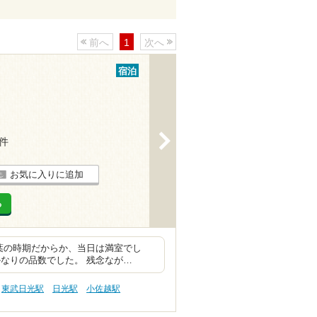
前へ
1
次へ
宿泊
>
5件
お気に入りに追加
る
葉の時期だからか、当日は満室でし
なりの品数でした。 残念なが…
東武日光駅
日光駅
小佐越駅