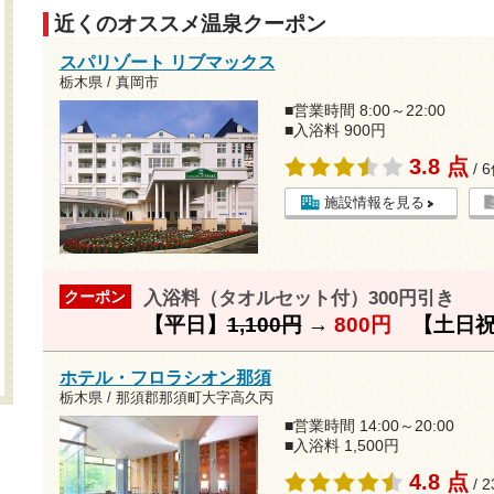
近くのオススメ温泉クーポン
スパリゾート リブマックス
栃木県 / 真岡市
■営業時間 8:00～22:00
■入浴料 900円
3.8 点
/ 
施設情報を見る
入浴料（タオルセット付）300円引き
クーポン
【平日】
1,100円
→
800円
【土日祝
ホテル・フロラシオン那須
栃木県 / 那須郡那須町大字高久丙
■営業時間 14:00～20:00
■入浴料 1,500円
4.8 点
/ 