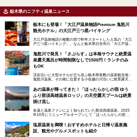
栃木県のニフティ温泉ニュース
栃木にも登場！「大江戸温泉物語Premium 鬼怒川
観光ホテル」の大江戸三つ星バイキング
大江戸温泉物語の複数の宿で昨年スタートした人気の「大江
戸三つ星バイキング」。なんと栃木県日光市の「大江戸温泉
物語Premium 鬼怒川観光ホテル」でも始まっています。
鬼怒川で発見！「さぷらす」は本格サウナと絶景温
ここは首都圏から1泊で行きやすい鬼怒川温泉の渓流沿いに
泉露天風呂が時間制限なしで1500円！ランチのみ
建つホテルで、バイキングの他にも天然温泉の大浴場とサウ
ナ、フリーフローサービスのラウンジなど館内で楽しめるス
もOK
ポットがたくさんあり、3世代旅行やグループ旅行にもぴっ
たり。
渓谷沿いに大型ホテルが立ち並ぶ栃木県有数の温泉観光地・
鬼怒川温泉。その南に位置する小佐越の川沿いに絶景露天風
そんな「大江戸温泉物語Premium 鬼怒川観光ホテル」の魅
呂と本格サウナが自慢の「さぷらす」はあります。
力を詳しく紹介しちゃいます。
あの温泉が帰ってきた！「ほったらかしの宿 ゆう
こだわりのサウナ、掛け流しの水風呂、天然温泉の露天風
ふり那須高雄温泉ロッジ」の天空露天プールは絶景
呂、食事処、休憩室など備えて、決して大規模施設ではあり
───
ませんが、鬼怒川温泉観光の行き帰りに、はたまたサウナで
掛け流し
提供元：大江戸温泉物語ホテルズ＆リゾーツ株式会社【P
一日リフレッシュするための目的地に！ぜひオススメしたい
R】
スポットです。時間制限も無いので1人1,500円でひがな一
名湯と温泉ファンによく知られていた那須高雄温泉。2025
この記事は大江戸温泉物語Premium 鬼怒川観光ホテルのPR
日サウナや温泉を楽しんでお昼も食べてごろごろできちゃい
年10月にリニューアルオープンして「ほったらかしの宿 ゆ
記事です。
ますよ。
うふり那須高雄温泉ロッジ」として新たなスタートを切りま
した。
塩原温泉を満喫！おすすめホテルと日帰り温泉施
那須湯本の温泉街から少し離れた静かな環境、一軒宿ゆえに
設、観光やグルメスポットも紹介
許される露天風呂からの絶景、日帰り入浴や素泊まりで気楽
に温泉が楽しめるこちらのお宿をさっそく取材してきまし