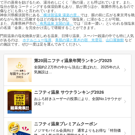
て汗の蒸発を妨げるため、湯冷めしにくく「熱の湯」とも呼ばれています。また、
塩分が肌をコーティングする保湿効果もあり、肌が潤うほか、殺菌作用もあるので
傷などにも良いと言われています。
神奈川県横須賀市にある
「横須賀温泉 湯楽の里」
では、眼の前に広がる東京湾を眺
めながら海水に匹敵するほどの塩分を含む「強塩泉」に浸かることが可能。
また、兵庫県神戸市の
「有馬温泉 太閤の湯」
では「日本一濃い」といわれる強塩泉
の名湯「金泉」を完全かけ流しで堪能することができます。
門前温泉の塩化物泉が楽しめる温泉、日帰り温泉、スーパー銭湯の中でも特に人気
があるのは、
ホテルニュー塩原
、
美肌の湯と寛ぎの宿 光雲荘
、
山口屋旅館
など
の施設です。ぜひ一度は足を運んでみてください。
第20回ニフティ温泉年間ランキング2025
全国約2.2万件の中から頂点に選ばれた、2025年の人
気施設は…
ニフティ温泉 サウナランキング2026
おふろ好きユーザーの投票により、全国No.1サウナが
決定！
ニフティ温泉プレミアムクーポン
ノジマモバイル会員向け 通常よりもお得な「特別価