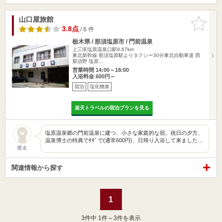
山口屋旅館
お気に入
りに追加
3.8点
/ 6 件
栃木県 / 那須塩原市 / 門前温泉
上三依塩原温泉口駅9.67km
東北新幹線 那須塩原駅よりタクシー30分東北自動車道 西
那須野 塩原…
営業時間 14:00～18:00
入浴料金 600円～
宿泊
塩化物泉
楽天トラベルの宿泊プランを見る
塩原温泉郷の門前温泉に建つ、小さな家庭的な宿。祝日の夕方、
温泉博士の特典でﾀﾀﾞで(通常600円)、日帰り入浴して来ました…
匿名
関連情報から探す
1
3
件中 1件～3件を表示