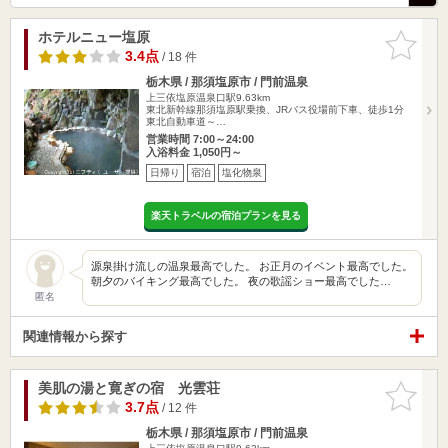
ホテルニュー塩原
お気に入
りに追加
3.4点
/ 18 件
栃木県 / 那須塩原市 / 門前温泉
上三依塩原温泉口駅9.63km
東北新幹線那須塩原駅乗換、JRバス役場前下車、徒歩1分
東北自動車道～…
営業時間 7:00～24:00
入浴料金 1,050円～
日帰り
宿泊
塩化物泉
楽天トラベルの宿泊プランを見る
源泉掛け流しの温泉最高でした。 お正月のイベント最高でした。
朝夕のバイキング最高でした。 夜の歌謡ショー最高でした…
匿名
関連情報から探す
美肌の湯と寛ぎの宿 光雲荘
お気に入
りに追加
3.7点
/ 12 件
栃木県 / 那須塩原市 / 門前温泉