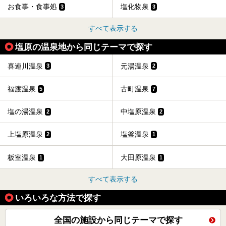
お食事・食事処
塩化物泉
3
3
すべて表示する
塩原の温泉地から同じテーマで探す
喜連川温泉
元湯温泉
3
2
福渡温泉
古町温泉
5
7
塩の湯温泉
中塩原温泉
2
2
上塩原温泉
塩釜温泉
2
1
板室温泉
大田原温泉
1
1
すべて表示する
いろいろな方法で探す
全国の施設から同じテーマで探す