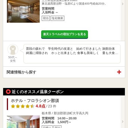
上三依塩原温泉口駅9.63km
東北道西那須野・塩原ICより国道400号経由20分。
営業時間
入浴料金 ～
宿泊
塩化物泉
楽天トラベルの宿泊プランを見る
普段の疲れで 学生時代の友達と 始めて行きました 旅館自体
綺麗に掃除され ホッと出来ました 食事も美味しく 量も大食…
50代～
女性
関連情報から探す
近くのオススメ温泉クーポン
ホテル・フロラシオン那須
4.8点
/ 23 件
栃木県 / 那須郡那須町大字高久丙
営業時間 14:00～20:00
入浴料金 1,500円～
日帰り
宿泊