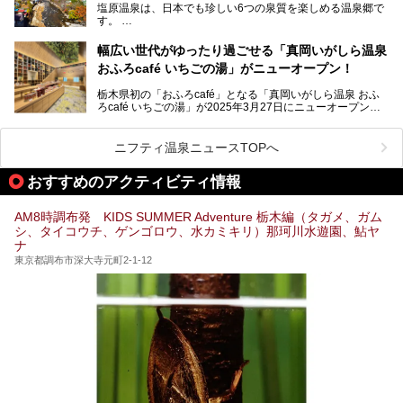
塩原温泉は、日本でも珍しい6つの泉質を楽しめる温泉郷で
た。
す。
2名1室利用で1人あたり4,500円～と、思い立ったらすぐに
泊まりに行かれるお手頃価格も嬉しいです。
栃木県の北部にある箒川のほとりに11の温泉地が点在し、
───
幅広い世代がゆったり過ごせる「真岡いがしら温泉
古くから多くの人々から癒やしの場として愛されてきまし
提供元：アイコニア・ホスピタリティ株式会社【PR】
おふろcafé いちごの湯」がニューオープン！
た。
この記事はほったらかしの宿 ゆうふり那須高雄温泉ロッジ
のPR記事です。
栃木県初の「おふろcafé」となる「真岡いがしら温泉 おふ
温泉に加えて、豊かな自然を感じられる観光スポットや、こ
ろcafé いちごの湯」が2025年3月27日にニューオープンす
こでしか味わえないご当地グルメなど、多彩な魅力がある北
るとのことで、プレオープン期間に早速訪問。
関東の人気温泉地です。
メインとなる天然温泉のお風呂をはじめ、リラックスエリア
ニフティ温泉ニュースTOPへ
やキッズエリア、カフェレストランなど、施設の隅々までチ
ェックしてきました！
この記事では、塩原温泉の概要や魅力とともに、おすすめの
おすすめのアクティビティ情報
宿泊施設と観光・グルメスポット、日帰り温泉を順に紹介し
ます。
AM8時調布発 KIDS SUMMER Adventure 栃木編（タガメ、ガム
塩原温泉で、いつもの温泉旅行とは一味違う旅行体験をして
シ、タイコウチ、ゲンゴロウ、水カミキリ）那珂川水遊園、鮎ヤ
みませんか。
ナ
東京都調布市深大寺元町2-1-12