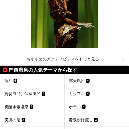
おすすめのアクティビティをもっと見る
門前温泉の人気テーマから探す
宿泊
露天風呂
6
4
貸切風呂、個室風呂
カップル
4
4
炭酸水素塩泉
ホテル
4
4
美肌の湯
源泉かけ流し
3
3