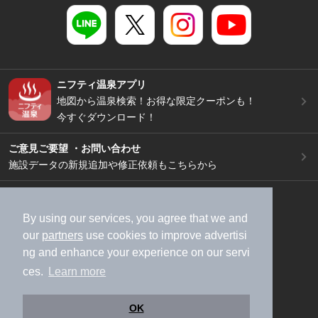
ニフティ温泉アプリ
地図から温泉検索！お得な限定クーポンも！
今すぐダウンロード！
ご意見ご要望 ・お問い合わせ
施設データの新規追加や修正依頼もこちらから
スマートフォン
/
PC
加盟店募集（資料請求）
広告出稿のご案内
By using our services, you agree that we and
our
partners
use cookies to improve advertisi
利用規約
ライフスタイルMEMBERS+規約
ng and enhance your experience on our servi
特定商取引法に基づく表記
ヘルプ
採用情報
ces.
Learn more
運営会社
個人情報保護ポリシー
©NIFTY Lifestyle Co., Ltd.
OK