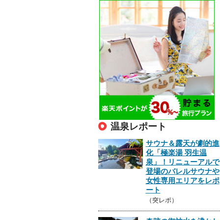
温泉レポート
サウナ＆露天が劇的進
化「極楽湯 羽生温
泉」！リニューアルで
登場のバレルサウナや
女性専用エリアをレポ
ート
（突レポ）