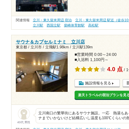
関連情報
立川・東久留米周辺 宿泊
立川・東久留米周辺 駅近（徒歩1
立川駅
西国立駅
柴崎体育館駅
高松駅
サウナ＆カプセルミナミ 立川店
東京都 / 立川市 /
立飛駅1.98km
/
立川駅139m
■営業時間 0:00～24:00
■入浴料 1,100円～
4.0 点
/ 
施設情報を見る
楽天トラベルの宿泊プランを見
立川南口の繁華街にあるサウナ施設。一応 熱湯もあ
ナまでいかないけど結構広いし温度も100℃くらいの
40代 男性