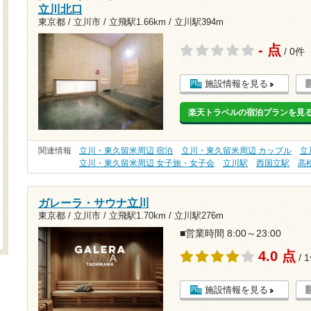
立川北口
東京都 / 立川市 /
立飛駅1.66km
/
立川駅394m
- 点
/ 0件
施設情報を見る
楽天トラベルの宿泊プランを見
関連情報
立川・東久留米周辺 宿泊
立川・東久留米周辺 カップル
立
立川・東久留米周辺 女子旅・女子会
立川駅
西国立駅
高
ガレーラ・サウナ立川
東京都 / 立川市 /
立飛駅1.70km
/
立川駅276m
■営業時間 8:00～23:00
4.0 点
/ 
施設情報を見る