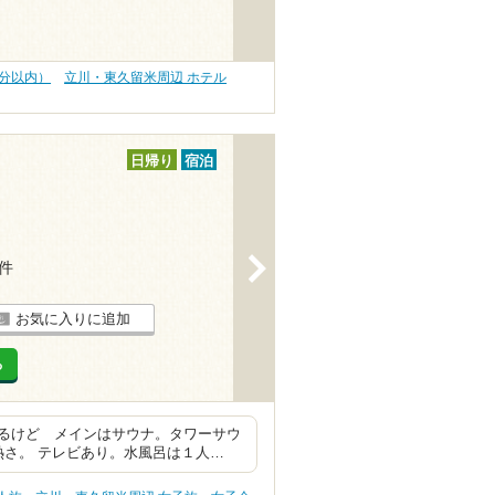
0分以内）
立川・東久留米周辺 ホテル
日帰り
宿泊
>
1件
お気に入りに追加
る
るけど メインはサウナ。タワーサウ
熱さ。 テレビあり。水風呂は１人…