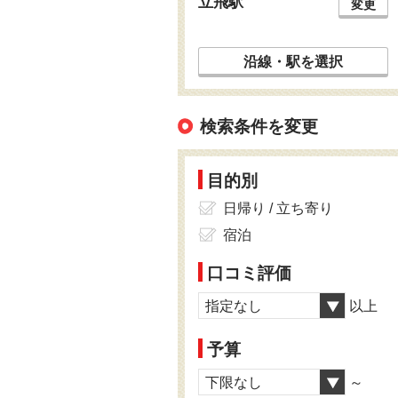
立飛駅
変更
沿線・駅を選択
検索条件を変更
目的別
日帰り / 立ち寄り
宿泊
口コミ評価
指定なし
以上
予算
下限なし
～