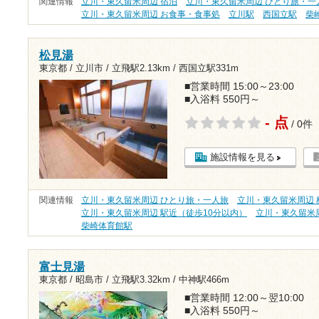
関連情報
立川・東久留米周辺 宿泊
立川・東久留米周辺 ひとり旅・一
立川・東久留米周辺 お食事・食事処
立川駅
西国立駅
柴
松見湯
東京都 / 立川市 /
立飛駅2.13km
/
西国立駅331m
■営業時間 15:00～23:00
■入浴料 550円～
- 点
/ 0件
施設情報を見る
関連情報
立川・東久留米周辺 ひとり旅・一人旅
立川・東久留米周辺 格
立川・東久留米周辺 駅近（徒歩10分以内）
立川・東久留米
柴崎体育館駅
富士見湯
東京都 / 昭島市 /
立飛駅3.32km
/
中神駅466m
■営業時間 12:00～翌10:00
■入浴料 550円～