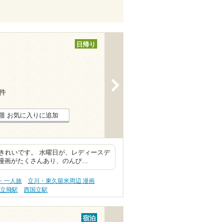
日帰り
>
5件
お気に入りに追加
きれいです。 水曜日が、レディースデ
 漫画がたくさんあり、のんび…
・一人旅
立川・東久留米周辺 漫画
立飛駅
西国立駅
宿泊