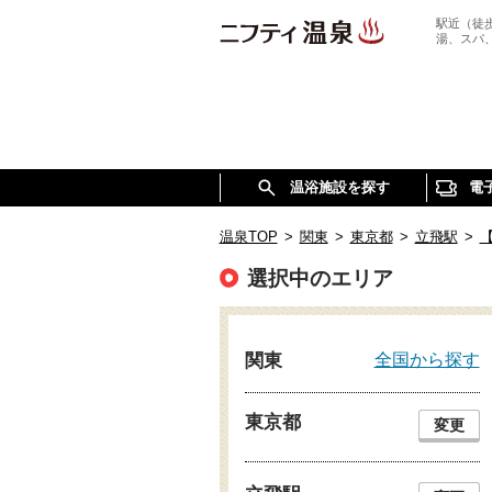
駅近（徒
湯、スパ
温浴施設を探す
電
温泉TOP
>
関東
>
東京都
>
立飛駅
>
選択中のエリア
全国から探す
関東
東京都
変更