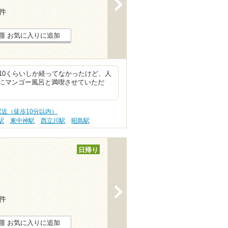
>
2件
お気に入りに追加
10くらいしか経ってなかったけど、人
にマンゴー風呂と満喫させていただ
駅近（徒歩10分以内）
駅
東中神駅
西立川駅
昭島駅
日帰り
>
2件
お気に入りに追加