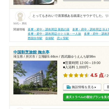
とってもきれいで清潔感ある銭湯とサウナでした。リ
50代～ 男性
関連情報
多摩・府中・調布周辺 美肌の湯
多摩・府中・調布周辺 冷え
多摩・府中・調布周辺 ひとり旅・一人旅
多摩・府中・調布周
西国分寺駅
谷保駅
恋ヶ窪駅
中国割烹旅館 掬水亭
埼玉県 / 所沢市 /
立飛駅6.44km
/
西武園ゆうえんち駅98m
■営業時間 12:00～19:00
■入浴料 1,000円～
4.5 点
/ 
施設情報を見る
楽天トラベルの宿泊プランを見