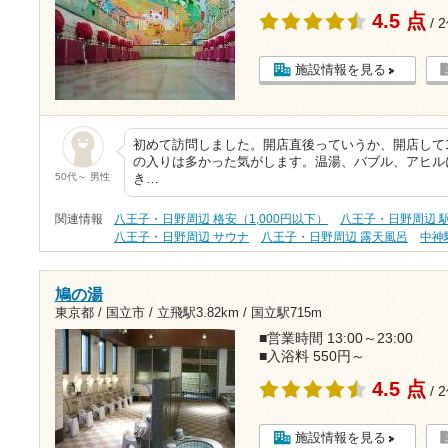
4.5 点
/ 
施設情報を見る
初めて訪問しました。開店直後っていうか、開店して
の入りは多かった気がします。温湯、バブル、アヒル
50代～ 男性
き…
関連情報
八王子・日野周辺 格安（1,000円以下）
八王子・日野周辺 
八王子・日野周辺 サウナ
八王子・日野周辺 露天風呂
中神
鳩の湯
東京都 / 国立市 /
立飛駅3.82km
/
国立駅715m
■営業時間 13:00～23:00
■入浴料 550円～
4.5 点
/ 
施設情報を見る