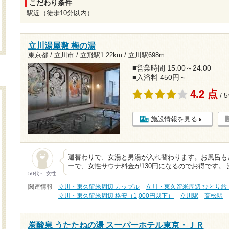
こだわり条件
駅近（徒歩10分以内）
立川湯屋敷 梅の湯
東京都 / 立川市 /
立飛駅1.22km
/
立川駅698m
■営業時間 15:00～24:00
■入浴料 450円～
4.2 点
/ 
施設情報を見る
週替わりで、女湯と男湯が入れ替わります。お風呂も
ーで、女性サウナ料金が130円になるのでお得です。
50代～ 女性
関連情報
立川・東久留米周辺 カップル
立川・東久留米周辺 ひとり旅
立川・東久留米周辺 格安（1,000円以下）
立川駅
高松駅
炭酸泉 うたたねの湯 スーパーホテル東京・ＪＲ