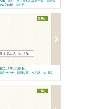
人旅
立川・東久留米周辺 女子旅・女子会
崎体育館駅
高松駅
日帰り
>
お気に入りに追加
安（1,000円以下）
周辺 サウナ
西国立駅
立川駅
矢川駅
日帰り