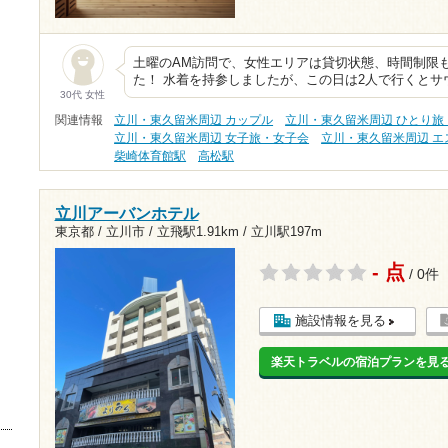
土曜のAM訪問で、女性エリアは貸切状態、時間制限
た！ 水着を持参しましたが、この日は2人で行くと
30代 女性
関連情報
立川・東久留米周辺 カップル
立川・東久留米周辺 ひとり旅
立川・東久留米周辺 女子旅・女子会
立川・東久留米周辺 エ
柴崎体育館駅
高松駅
立川アーバンホテル
東京都 / 立川市 /
立飛駅1.91km
/
立川駅197m
- 点
/ 0件
施設情報を見る
楽天トラベルの宿泊プランを見