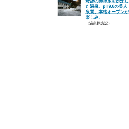
奇跡の御神水を沸かし
た温泉。pH9.6の美人
泉質。本格オープンが
楽しみ。
（温泉探訪記）