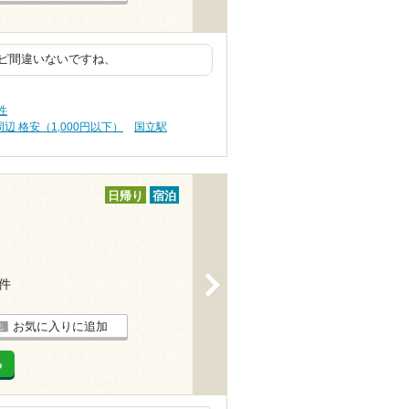
ピ間違いないですね、
性
辺 格安（1,000円以下）
国立駅
日帰り
宿泊
>
2件
お気に入りに追加
る