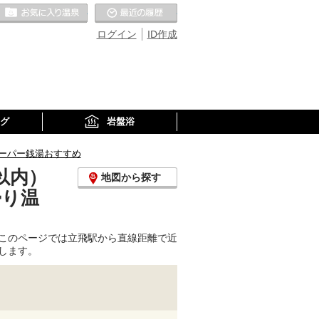
お気に入りの温泉
最近の履歴
ログイン
ID作成
グ
岩盤浴
ーパー銭湯おすすめ
以内）
地図から探す
帰り温
このページでは立飛駅から直線距離で近
します。