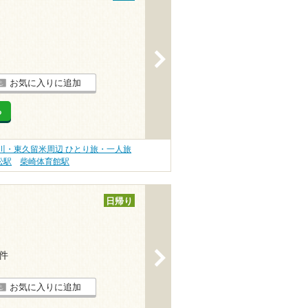
>
お気に入りに追加
る
川・東久留米周辺 ひとり旅・一人旅
松駅
柴崎体育館駅
日帰り
>
1件
お気に入りに追加