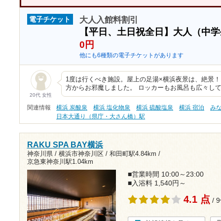
大人入館料割引
電子チケット
【平日、土日祝全日】大人（中
0円
他にも6種類の電子チケットがあります
1度は行くべき施設。屋上の足湯×横浜夜景は、絶景！！！
方からお邪魔しました。 ロッカーもお風呂も広々し
20代 女性
関連情報
横浜 炭酸泉
横浜 塩化物泉
横浜 硫酸塩泉
横浜 宿泊
み
日本大通り（県庁・大さん橋）駅
RAKU SPA BAY横浜
神奈川県 / 横浜市神奈川区 /
和田町駅4.84km
/
京急東神奈川駅1.04km
■営業時間 10:00～23:00
■入浴料 1,540円～
4.1 点
/ 