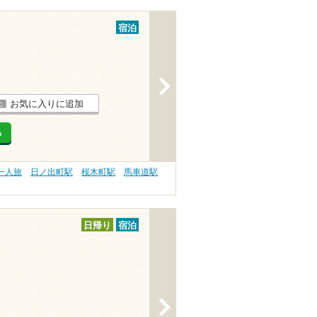
宿泊
>
お気に入りに追加
る
一人旅
日ノ出町駅
桜木町駅
馬車道駅
日帰り
宿泊
>