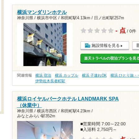
横浜マンダリンホテル
神奈川県 / 横浜市中区 /
和田町駅4.13km
/
日ノ出町駅257m
- 点
/ 0件
施設情報を見る
楽天トラベルの宿泊プランを見
関連情報
横浜 宿泊
横浜 カップル
横浜 子連れOK
横浜 ひとり旅・
伊勢佐木長者町駅
横浜ロイヤルパークホテル LANDMARK SPA
（休業中）
神奈川県 / 横浜市西区 /
和田町駅4.23km
/
みなとみらい駅352m
■営業時間 7:00～22:00
■入浴料 2,750円～