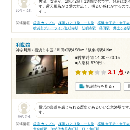
男湯、女湯が、1階と2階と1週間交代です。好みはあ
す。露天風呂が２階の方広く、明るい感じがするので
50代～ 女性
イ…
関連情報
横浜 カップル
横浜 ひとり旅・一人旅
横浜 女子旅・女子会
横浜市ブルーライン弘明寺駅
弘明寺駅
蒔田駅
井土ヶ谷
利世館
神奈川県 / 横浜市中区 /
和田町駅4.58km
/
阪東橋駅419m
■営業時間 14:00～23:15
■入浴料 570円～
3.1 点
/ 
施設情報を見る
横浜の裏道を感じられる歴史があるいい公衆浴場です
す。
40代 男性
関連情報
横浜 カップル
横浜 ひとり旅・一人旅
横浜 女子旅・女子会
黄金町駅
伊勢佐木長者町駅
日ノ出町駅