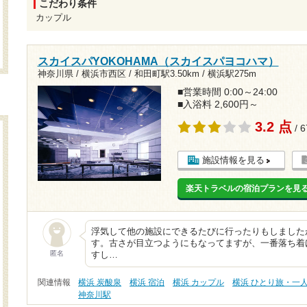
こだわり条件
カップル
スカイスパYOKOHAMA（スカイスパヨコハマ）
神奈川県 / 横浜市西区 /
和田町駅3.50km
/
横浜駅275m
■営業時間 0:00～24:00
■入浴料 2,600円～
3.2 点
/ 
施設情報を見る
楽天トラベルの宿泊プランを見
浮気して他の施設にできるたびに行ったりもしました
す。古さが目立つようにもなってますが、一番落ち着
匿名
すし…
関連情報
横浜 炭酸泉
横浜 宿泊
横浜 カップル
横浜 ひとり旅・一
神奈川駅