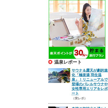
温泉レポート
サウナ＆露天が劇的進
化「極楽湯 羽生温
泉」！リニューアルで
登場のバレルサウナや
女性専用エリアをレポ
ート
（突レポ）