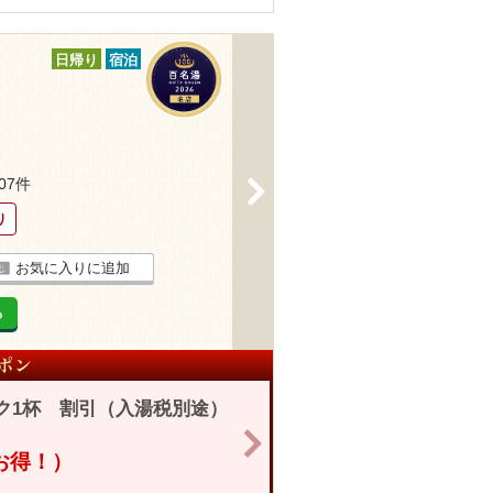
日帰り
宿泊
207件
>
り
お気に入りに追加
る
ク1杯 割引（入湯税別途）
>
円お得！）