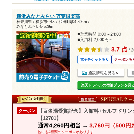
横浜みなとみらい 万葉倶楽部
神奈川県 / 横浜市中区 /
和田町駅4.80km
/
みなとみらい駅529m
■営業時間 0:00～24:00
■入浴料 2,000円～
3.7 点
/ 
電子チケットあり
クーポンあ
施設情報を見る
楽天トラベルの宿泊プランを見
【百名湯受賞記念】入館料+セルフドリン
クーポン
【12701】
通常
4,260円相当
→
3,760円（500
他にも4種類のクーポンがあります