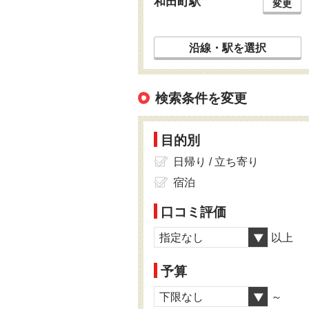
和田町駅
変更
沿線・駅を選択
検索条件を変更
目的別
日帰り / 立ち寄り
宿泊
口コミ評価
指定なし
以上
予算
下限なし
～