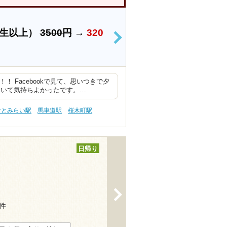
学生以上）
3500円
→
320
>
 Facebookで見て、思いつきで夕
ていて気持ちよかったです。…
なとみらい駅
馬車道駅
桜木町駅
日帰り
>
9件