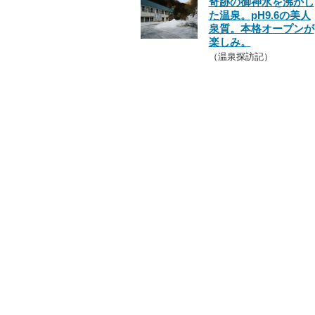
奇跡の御神水を沸かし
た温泉。pH9.6の美人
泉質。本格オープンが
楽しみ。
（温泉探訪記）