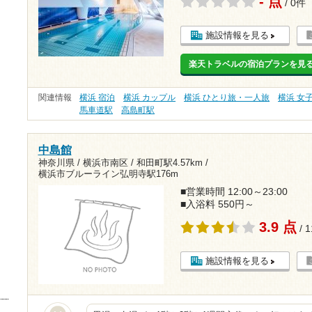
- 点
/ 0件
施設情報を見る
楽天トラベルの宿泊プランを見
関連情報
横浜 宿泊
横浜 カップル
横浜 ひとり旅・一人旅
横浜 女
馬車道駅
高島町駅
中島館
神奈川県 / 横浜市南区 /
和田町駅4.57km
/
横浜市ブルーライン弘明寺駅176m
■営業時間 12:00～23:00
■入浴料 550円～
3.9 点
/ 
施設情報を見る