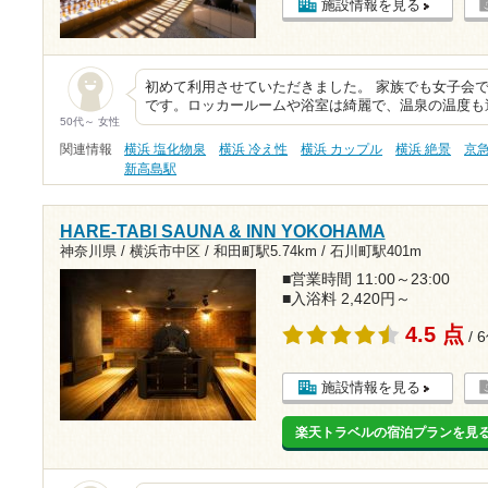
施設情報を見る
初めて利用させていただきました。 家族でも女子会
です。ロッカールームや浴室は綺麗で、温泉の温度も
50代～ 女性
関連情報
横浜 塩化物泉
横浜 冷え性
横浜 カップル
横浜 絶景
京
新高島駅
HARE-TABI SAUNA & INN YOKOHAMA
神奈川県 / 横浜市中区 /
和田町駅5.74km
/
石川町駅401m
■営業時間 11:00～23:00
■入浴料 2,420円～
4.5 点
/ 
施設情報を見る
楽天トラベルの宿泊プランを見