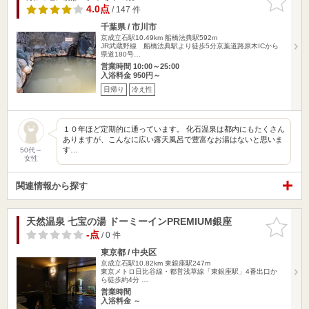
りに追加
4.0点
/ 147 件
千葉県 / 市川市
京成立石駅10.49km
船橋法典駅592m
JR武蔵野線 船橋法典駅より徒歩5分京葉道路原木ICから
県道180号…
営業時間 10:00～25:00
入浴料金 950円～
日帰り
冷え性
１０年ほど定期的に通っています。 化石温泉は都内にもたくさん
ありますが、こんなに広い露天風呂で豊富なお湯はないと思いま
す…
50代～
女性
関連情報から探す
天然温泉 七宝の湯 ドーミーインPREMIUM銀座
お気に入
りに追加
-点
/ 0 件
東京都 / 中央区
京成立石駅10.82km
東銀座駅247m
東京メトロ日比谷線・都営浅草線「東銀座駅」4番出口か
ら徒歩約4分 …
営業時間
入浴料金 ～