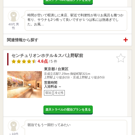
時間が空いて暇潰しに来店、駅近で利便性が有りお風呂も幾つか
有り、サウナも2つ有って良いですが１つは私には熱過ぎでし
た。お風…
40代 男
性
関連情報から探す
センチュリオンホテル＆スパ上野駅前
お気に入
りに追加
4.6点
/ 5 件
東京都 / 台東区
京成立石駅7.25km
御徒町駅321m
上野駅より徒歩2分・京成上野駅より徒歩5分
営業時間
入浴料金 ～
宿泊
冷え性
楽天トラベルの宿泊プランを見る
宿泊でもう一回行ってみたい
～10代