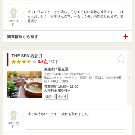
近くに住んでることが誇らしくなるくらい素敵な施設です。ごは
んもおいしく、お客さんのマナーもよく長い時間楽しめます。岩
盤浴が…
30代 女
性
関連情報から探す
THE SPA 西新井
お気に入
りに追加
3.6点
/ 67 件
東京都 / 足立区
京成立石駅6.66km
西新井駅273m
東武スカイツリーライン「西新井駅」西口より徒歩3分環
状７号線より満願…
営業時間 10:00～23:00
入浴料金 550円～
日帰り
冷え性
凄く気持ちいいです。 疲れも取れました。
40代 女
性