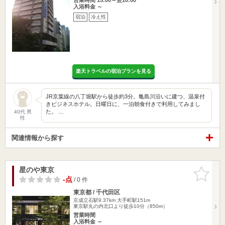
入浴料金 ～
宿泊
冷え性
楽天トラベルの宿泊プランを見る
JR京葉線の八丁堀駅から徒歩約3分。亀島川沿いに建つ、温泉付
きビジネスホテル。日曜日に、一泊朝食付きで利用してみまし
た。 …
40代 男
性
関連情報から探す
星のや東京
お気に入
りに追加
-点
/ 0 件
東京都 / 千代田区
京成立石駅9.37km
大手町駅151m
東京駅丸の内北口より徒歩10分（850m）
営業時間
入浴料金 ～