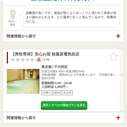
炭酸泉が良いです。湯温が熱くなくゆっくりと浸かれて身体が温
まり疲れがとれます。ただ週末に行くと混んでいるので、順番待
ちにな…
50代～
男性
関連情報から探す
【男性専用】安心お宿 秋葉原電気街店
お気に入
りに追加
-点
/ 0 件
東京都 / 千代田区
京成立石駅8.30km
秋葉原駅209m
JR秋葉原駅・電気街口から中央通りに出て、万世橋方面へ
徒歩120秒
営業時間 0:00～24:00
入浴料金 1,980円～
日帰り
宿泊
冷え性
楽天トラベルの宿泊プランを見る
関連情報から探す