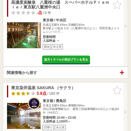
高濃度炭酸泉 八重桜の湯 スーパーホテルＰｒｅｍ
お気に入
ｉｅｒ東京駅八重洲中央口
りに追加
-点
/ 0 件
東京都 / 中央区
京成立石駅9.65km
京橋駅295m
東京駅より徒歩３分（八重洲中央口より） 羽田空港よりリ
ムジンバスで…
営業時間
入浴料金 ～
宿泊
冷え性
楽天トラベルの宿泊プランを見る
関連情報から探す
東京染井温泉 SAKURA （サクラ）
お気に入
りに追加
3.8点
/ 160 件
東京都 / 豊島区
京成立石駅9.85km
巣鴨駅496m
JR山手線巣鴨駅北口・都営三田線巣鴨駅A1出口より徒歩8
分（A4出口…
営業時間 10:00～23:00
入浴料金 2,100円～
日帰り
冷え性