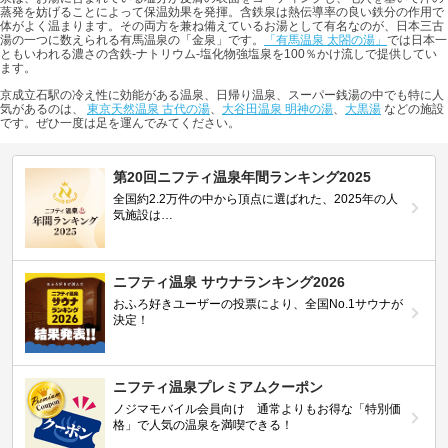
蒸発を妨げることによって保温効果を発揮。含鉄泉は熱伝導率の良い鉄分の作用で
体がよく温まります。その両方を兼ね備えているお湯として有名なのが、日本三古
湯の一つに数えられる有馬温泉の「金泉」です。
「有馬温泉 太閤の湯」
では日本一
ともいわれる濃さの含鉄-ナトリウム-塩化物強塩泉を100％かけ流しで提供してい
ます。
京成立石駅の冷え性に効能がある温泉、日帰り温泉、スーパー銭湯の中でも特に人
気があるのは、
東京天然温泉 古代の湯
、
大谷田温泉 明神の湯
、
大黒湯
などの施設
です。ぜひ一度は足を運んでみてください。
第20回ニフティ温泉年間ランキング2025
全国約2.2万件の中から頂点に選ばれた、2025年の人
気施設は…
ニフティ温泉 サウナランキング2026
おふろ好きユーザーの投票により、全国No.1サウナが
決定！
ニフティ温泉プレミアムクーポン
ノジマモバイル会員向け 通常よりもお得な「特別価
格」で人気の温泉を満喫できる！