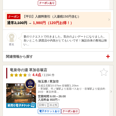
クーポンあり
【平日】入館料割引（入湯税150円含む）
クーポン
通常
2,100円
→
1,980円（120円お得！）
妻のリクエストで行きました。気分のよいデートになりました。
良いところ 調度品や内装がとてもいいです！施設自体の敷地は狭
い…
匿名
関連情報から探す
竜泉寺の湯 草加谷塚店
お気に入
りに追加
4.4点
/ 1194 件
埼玉県 / 草加市
京成立石駅10.07km
谷塚駅1.20km
・草加駅、竹ノ塚駅より送迎バスあり・谷塚駅より徒歩約
20分・東京外環…
営業時間 6:00～26:00
入浴料金 850円～
日帰り
冷え性
電子チケットあり
クーポンあり