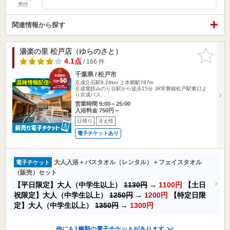
男性
関連情報から探す
湯楽の里 松戸店（ゆらのさと）
お気に入
りに追加
4.1点
/ 166 件
千葉県 / 松戸市
京成立石駅8.28km
上本郷駅787m
京成電鉄みのり台駅から徒歩15分 JR常磐線松戸駅東口よ
り京成バス…
営業時間 9:00～25:00
入浴料金 750円～
日帰り
冷え性
電子チケットあり
大人入浴＋バスタオル（レンタル）＋フェイスタオル
電子チケット
（販売）セット
【平日限定】大人（中学生以上）
1130円
→
1100円
【土日
祝限定】大人（中学生以上）
1250円
→
1200円
【特定日限
定】大人（中学生以上）
1350円
→
1300円
他にも1種類の電子チケットがあります