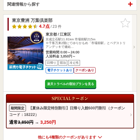
関連情報から探す
東京豊洲 万葉倶楽部
お気に入
りに追加
4.7点
/ 23 件
東京都 / 江東区
京成立石駅11.81km
市場前駅215m
※千客万来2階にてゆりかもめ「市場前駅」とペデストリ
アンデッキで連結…
営業時間 0:00～24:00
入浴料金 3,850円～
日帰り
宿泊
冷え性
電子チケットあり
クーポンあり
楽天トラベルの宿泊プランを見る
【夏休み限定特別割引】日帰り入館600円割引（クーポン
期間限定
コード：18222）
通常
3,850円
→
3,250円
他にも4種類のクーポンがあります