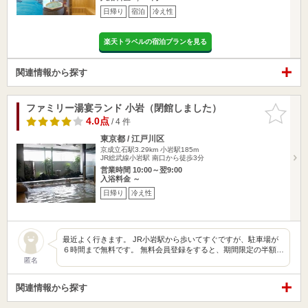
日帰り
宿泊
冷え性
楽天トラベルの宿泊プランを見る
関連情報から探す
ファミリー湯宴ランド 小岩（閉館しました）
お気に入
りに追加
4.0点
/ 4 件
東京都 / 江戸川区
京成立石駅3.29km
小岩駅185m
JR総武線小岩駅 南口から徒歩3分
営業時間 10:00～翌9:00
入浴料金 ～
日帰り
冷え性
最近よく行きます。 JR小岩駅から歩いてすぐですが、駐車場が
６時間まで無料です。 無料会員登録をすると、期間限定の半額…
匿名
関連情報から探す