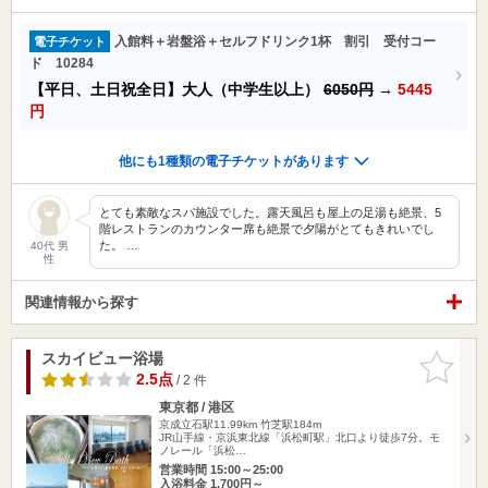
入館料＋岩盤浴＋セルフドリンク1杯 割引 受付コー
電子チケット
ド 10284
【平日、土日祝全日】大人（中学生以上）
6050円
→
5445
円
他にも1種類の電子チケットがあります
とても素敵なスパ施設でした。露天風呂も屋上の足湯も絶景、5
階レストランのカウンター席も絶景で夕陽がとてもきれいでし
た。 …
40代 男
性
関連情報から探す
スカイビュー浴場
お気に入
りに追加
2.5点
/ 2 件
東京都 / 港区
京成立石駅11.99km
竹芝駅184m
JR山手線・京浜東北線「浜松町駅」北口より徒歩7分。モ
ノレール「浜松…
営業時間 15:00～25:00
入浴料金 1,700円～