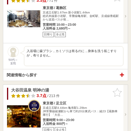
3.5点
/ 71 件
東京都 / 葛飾区
京成立石駅1.67km
新小岩駅1.44km
総武本線新小岩駅、常磐線亀有駅、金町駅、京成線青砥駅
から送迎バスが発…
営業時間 10:00～23:00
入浴料金 2,680円～
日帰り
冷え性
入浴場に歯ブラシ，カミソリは有るのに，身体を洗う垢こすり
が，有りません。
50代～
女性
関連情報から探す
大谷田温泉 明神の湯
お気に入
りに追加
3.7点
/ 213 件
東京都 / 足立区
京成立石駅4.44km
亀有駅1.29km
JR常磐線綾瀬駅から車で約20分東武バス：綾23【葛飾車
庫行】「大谷…
営業時間 9:00～23:00
入浴料金 800円～
日帰り
冷え性