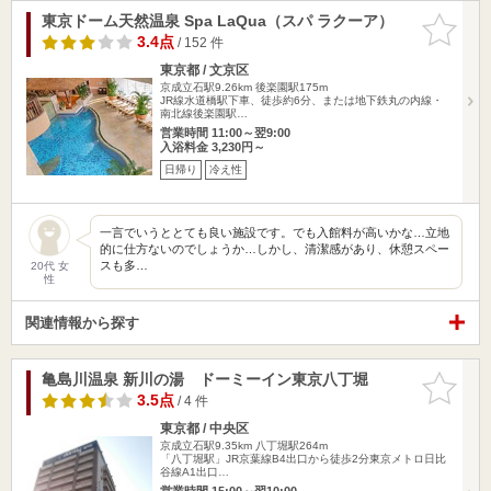
東京ドーム天然温泉 Spa LaQua（スパ ラクーア）
お気に入
りに追加
3.4点
/ 152 件
東京都 / 文京区
京成立石駅9.26km
後楽園駅175m
JR線水道橋駅下車、徒歩約6分、または地下鉄丸の内線・
南北線後楽園駅…
営業時間 11:00～翌9:00
入浴料金 3,230円～
日帰り
冷え性
一言でいうととても良い施設です。でも入館料が高いかな…立地
的に仕方ないのでしょうか…しかし、清潔感があり、休憩スペー
スも多…
20代 女
性
関連情報から探す
亀島川温泉 新川の湯 ドーミーイン東京八丁堀
お気に入
りに追加
3.5点
/ 4 件
東京都 / 中央区
京成立石駅9.35km
八丁堀駅264m
「八丁堀駅」JR京葉線B4出口から徒歩2分東京メトロ日比
谷線A1出口…
営業時間 15:00～翌10:00