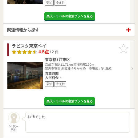
宿泊
冷え性
楽天トラベルの宿泊プランを見る
関連情報から探す
ラビスタ東京ベイ
お気に入
りに追加
4.5点
/ 2 件
東京都 / 江東区
京成立石駅11.71km
市場前駅190m
豊洲市場前 新交通ゆりかもめ「市場前」駅 直結
営業時間
入浴料金 ～
宿泊
冷え性
楽天トラベルの宿泊プランを見る
快適でした
50代～
男性