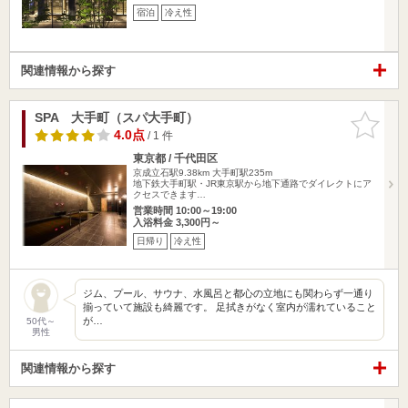
宿泊
冷え性
関連情報から探す
SPA 大手町（スパ大手町）
お気に入
りに追加
4.0点
/ 1 件
東京都 / 千代田区
京成立石駅9.38km
大手町駅235m
地下鉄大手町駅・JR東京駅から地下通路でダイレクトにア
クセスできます…
営業時間 10:00～19:00
入浴料金 3,300円～
日帰り
冷え性
ジム、プール、サウナ、水風呂と都心の立地にも関わらず一通り
揃っていて施設も綺麗です。 足拭きがなく室内が濡れていること
が…
50代～
男性
関連情報から探す