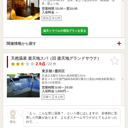
つくばEXPRESS「浅草」駅より徒歩約4分、銀座線「浅
草」駅より徒…
営業時間 15:00～翌10:00
入浴料金 ～
宿泊
冷え性
楽天トラベルの宿泊プランを見る
関連情報から探す
天然温泉 楽天地スパ（旧 楽天地グランドサウナ）
お気に入
りに追加
2.9点
/ 22 件
東京都 / 墨田区
京成立石駅5.53km
錦糸町駅132m
東京メトロ半蔵門線錦糸町駅2番出口直結JR錦糸町駅南口
徒歩1分首都高…
営業時間 0:00～24:00
入浴料金 1,650円～
日帰り
冷え性
「えっ、こんな所に温泉？」という感じはしますが、全体的に充
実した印象があります。よもぎスチームサウナがとてもよかった
ので、…
匿名