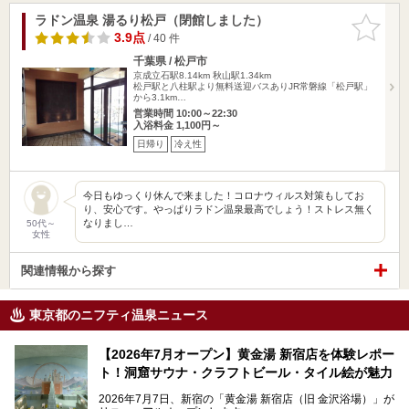
ラドン温泉 湯るり松戸（閉館しました）
お気に入
りに追加
3.9点
/ 40 件
千葉県 / 松戸市
京成立石駅8.14km
秋山駅1.34km
松戸駅と八柱駅より無料送迎バスありJR常磐線「松戸駅」
から3.1km…
営業時間 10:00～22:30
入浴料金 1,100円～
日帰り
冷え性
今日もゆっくり休んで来ました！コロナウィルス対策もしてお
り、安心です。やっぱりラドン温泉最高でしょう！ストレス無く
なりまし…
50代～
女性
関連情報から探す
東京都のニフティ温泉ニュース
【2026年7月オープン】黄金湯 新宿店を体験レポー
ト！洞窟サウナ・クラフトビール・タイル絵が魅力
2026年7月7日、新宿の「黄金湯 新宿店（旧 金沢浴場）」が