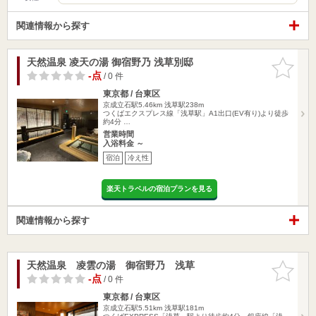
関連情報から探す
天然温泉 凌天の湯 御宿野乃 浅草別邸
お気に入
りに追加
-点
/ 0 件
東京都 / 台東区
京成立石駅5.46km
浅草駅238m
つくばエクスプレス線「浅草駅」A1出口(EV有り)より徒歩
約4分 …
営業時間
入浴料金 ～
宿泊
冷え性
楽天トラベルの宿泊プランを見る
関連情報から探す
天然温泉 凌雲の湯 御宿野乃 浅草
お気に入
りに追加
-点
/ 0 件
東京都 / 台東区
京成立石駅5.51km
浅草駅181m