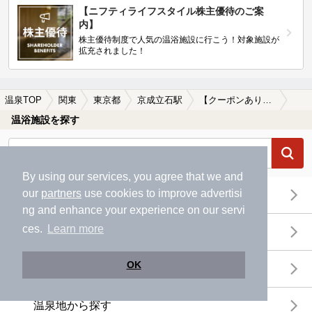
【ニフティライフスタイル株主優待のご案
内】
株主優待制度で人気の温浴施設に行こう！対象施設が
拡充されました！
温泉TOP
関東
東京都
京成立石駅
【クーポンあり】冷え性に効能がある京成立石駅近くの温泉、日帰り温泉、スーパー銭湯おすすめ
温浴施設を探す
By using our services, you agree that we and
our
partners
use cookies to improve advertisi
エリアから探す
ng and enhance your experience on our servi
ces.
Learn more
地図から探す
OK
特徴から探す
温泉地から探す