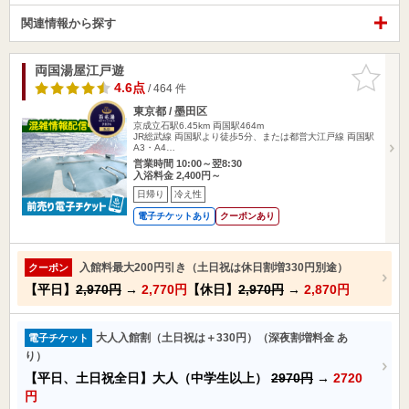
関連情報から探す
両国湯屋江戸遊
お気に入
りに追加
4.6点
/ 464 件
東京都 / 墨田区
京成立石駅6.45km
両国駅464m
JR総武線 両国駅より徒歩5分、または都営大江戸線 両国駅
A3・A4…
営業時間 10:00～翌8:30
入浴料金 2,400円～
日帰り
冷え性
電子チケットあり
クーポンあり
入館料最大200円引き（土日祝は休日割増330円別途）
クーポン
【平日】
2,970円
→
2,770円
【休日】
2,970円
→
2,870円
大人入館割（土日祝は＋330円）（深夜割増料金 あ
電子チケット
り）
【平日、土日祝全日】大人（中学生以上）
2970円
→
2720
円