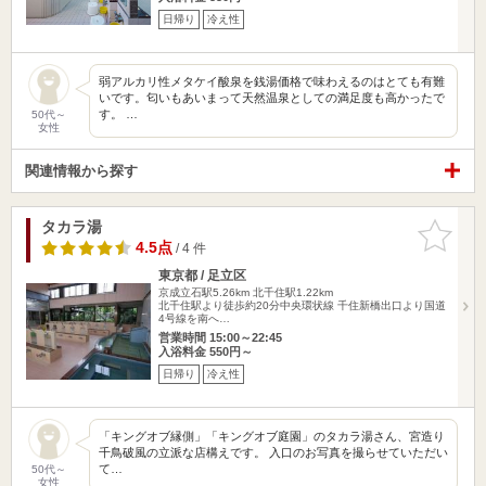
日帰り
冷え性
弱アルカリ性メタケイ酸泉を銭湯価格で味わえるのはとても有難
いです。匂いもあいまって天然温泉としての満足度も高かったで
す。 …
50代～
女性
関連情報から探す
タカラ湯
お気に入
りに追加
4.5点
/ 4 件
東京都 / 足立区
京成立石駅5.26km
北千住駅1.22km
北千住駅より徒歩約20分中央環状線 千住新橋出口より国道
4号線を南へ…
営業時間 15:00～22:45
入浴料金 550円～
日帰り
冷え性
「キングオブ縁側」「キングオブ庭園」のタカラ湯さん、宮造り
千鳥破風の立派な店構えです。 入口のお写真を撮らせていただい
て…
50代～
女性