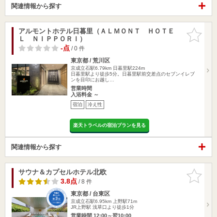
関連情報から探す
アルモントホテル日暮里（ＡＬＭＯＮＴ ＨＯＴＥ
お気に入
Ｌ ＮＩＰＰＯＲＩ）
りに追加
-点
/ 0 件
東京都 / 荒川区
京成立石駅6.79km
日暮里駅224m
日暮里駅より徒歩5分。日暮里駅前交差点のセブンイレブ
ンを目印にお越し…
営業時間
入浴料金 ～
宿泊
冷え性
楽天トラベルの宿泊プランを見る
関連情報から探す
サウナ＆カプセルホテル北欧
お気に入
りに追加
3.8点
/ 8 件
東京都 / 台東区
京成立石駅6.95km
上野駅71m
JR上野駅 浅草口より徒歩1分
営業時間 12:00～翌10:00