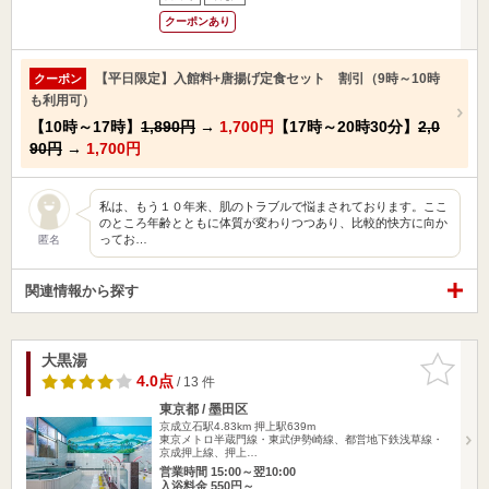
クーポンあり
【平日限定】入館料+唐揚げ定食セット 割引（9時～10時
クーポン
も利用可）
【10時～17時】
1,890円
→
1,700円
【17時～20時30分】
2,0
90円
→
1,700円
私は、もう１０年来、肌のトラブルで悩まされております。ここ
のところ年齢とともに体質が変わりつつあり、比較的快方に向か
ってお…
匿名
関連情報から探す
大黒湯
お気に入
りに追加
4.0点
/ 13 件
東京都 / 墨田区
京成立石駅4.83km
押上駅639m
東京メトロ半蔵門線・東武伊勢崎線、都営地下鉄浅草線・
京成押上線、押上…
営業時間 15:00～翌10:00
入浴料金 550円～