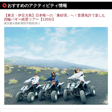
しょうか。
してみてください。
おすすめのアクティビティ情報
そこで本記事では、東京でおすすめのスーパー銭湯を、目的
別に厳選した30施設からご紹介します。
【東京・伊豆大島】日本唯一の「裏砂漠」へ！普通免許で楽しむ
24時間営業で宿泊できる施設や、1,000円以下で楽しめる安
四輪バギー絶景ツアー【120分】
い施設、デートや休日レジャーにもぴったりなエンタメ要素
が充実した施設など、利用のシーンに合わせて参考にしてく
東京都大島町岡田字助田28-1
ださい。