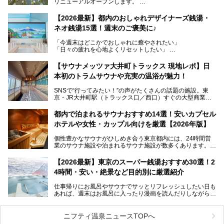
リニューアルオープンします。
レトロでノスタルジックなタイル絵はそのまま、昔からここ
【2026最新】都内のおしゃれデザイナーズ銭湯・
を知る地元の人にも、新しく足を運んでくれる人にも愛され
ネオ銭湯15選！週末のご褒美に♪
る、今の時代の"銭湯"として生まれ変わりました。洞窟のよ
うなユニークなサウナ、自家醸造のクラフトビールが飲める
「今週末はどこかでおしゃれに癒やされたい」
ビアバーなど、新しく登場したスポットも併せて紹介しま
「日々の疲れを心地よくリセットしたい」
す。充実した設備があるのに、基本の入浴料が銭湯価格の5
──そんなときにおすすめなのが、今、都内で大きなブーム
50円というのも嬉しすぎます！
となっている新しいスタイルの銭湯です。
【サウナメッツァ大井町トラックス 現地レポ】日
本初のトラムサウナや充実の温浴が魅力！
最近、SNSやメディアで「デザイナーズ銭湯」や「ネオ銭
湯」という言葉をよく耳にしませんか？
SNSで“行ってみたい！”の声がたくさんの話題の施設。東
京・JR大井町駅（トラックス口／西口）すぐの大型商業施
本記事では、そもそもこれらがどんな銭湯なのか、その気に
設・大井町 トラックスに、2026年3月28日、「サウナメッ
なる違いを分かりやすく解説！さらに、都内で絶対に外せな
ツァ大井町トラックス」がニューオープン。施設の様子をレ
いおしゃれな名店15選を、おすすめの順番で一挙にご紹介
都内で泊まれるサウナおすすめ14選！安いカプセル
ポ―トします。
します。
ホテルや女性・カップル向けを厳選【2026年版】
個性豊かなサウナがひしめき合う東京都内には、24時間営
業のサウナ施設や泊まれるサウナ施設が数多くあります。
終電を逃した深夜の利用に限らず、時間を気にしないサウナ
を旅の目的とする「サ旅」や自分へのご褒美のための宿泊な
【2026最新】東京のスーパー銭湯おすすめ30選！2
ど、自分の好きなタイミングで好きなだけサ活ができるのが
4時間・安い・絶景など目的別に厳選紹介
魅力です。
仕事帰りにお風呂やサウナでサッとリフレッシュしたい日も
最近では、男性専用施設だけでなく、カップルや女性に嬉し
あれば、週末はお風呂に入ったり漫画を読んだりしながら一
い個室サウナも増えてきました。
日中ダラダラ過ごしたい日もあると思います。
この記事では、東京都内にある24時間営業のサウナの中か
また、終電を逃してしまい、「このまま朝までゆっくりでき
ら、特におすすめしたい施設14選をご紹介します。
ニフティ温泉ニュースTOPへ
る場所があれば」と探した経験がある人も多いのではないで
宿泊可能な施設もピックアップしているので、ぜひチェック