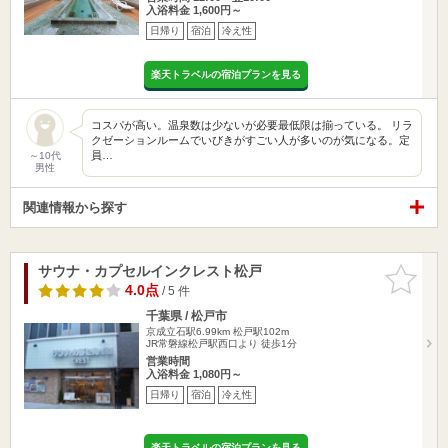
入浴料金 1,600円～
日帰り
宿泊
冷え性
楽天トラベルの宿泊プランを見る
コスパが高い。温泉数は少ないが必要最低限は揃っている。 リラ
クゼーションルームでいびきがすごい人が多いのが気になる。定
員…
～10代
男性
関連情報から探す
サウナ・カプセルインクレスト松戸
お気に入
りに追加
4.0点
/ 5 件
千葉県 / 松戸市
京成立石駅6.99km
松戸駅102m
JR常磐線松戸駅西口より 徒歩1分
営業時間
入浴料金 1,080円～
日帰り
宿泊
冷え性
楽天トラベルの宿泊プランを見る