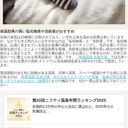
保温効果の高い塩化物泉や含鉄泉がおすすめ
温泉の泉質は10種類に分類されており、いずれも体を温める効果は有しています
が、なかでも冷え性の人におすすめなのは「塩化物泉」と「含鉄泉」です。塩化物
泉は、お湯に含まれている塩分が皮膚の表面をコーティングし、毛穴を塞いで汗の
蒸発を妨げることによって保温効果を発揮。含鉄泉は熱伝導率の良い鉄分の作用で
体がよく温まります。その両方を兼ね備えているお湯として有名なのが、日本三古
湯の一つに数えられる有馬温泉の「金泉」です。
「有馬温泉 太閤の湯」
では日本一
ともいわれる濃さの含鉄-ナトリウム-塩化物強塩泉を100％かけ流しで提供してい
ます。
蒲須坂駅の冷え性に効能がある温泉、日帰り温泉、スーパー銭湯の中でも特に人気
があるのは、
松島温泉 乙女の湯
、
ホテル＆テニス コリーナ矢板
、
喜連川早乙女温
泉（そうとめおんせん）(休業中)
などの施設です。ぜひ一度は足を運んでみてくだ
さい。
第20回ニフティ温泉年間ランキング2025
全国約2.2万件の中から頂点に選ばれた、2025年の人
気施設は…