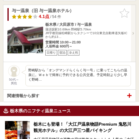
与一温泉（旧 与一温泉ホテル）
お気に入
りに追加
4.1点
/ 54 件
栃木県 / 大田原市 / 与一温泉
蒲須坂駅10.69km
野崎駅5.70km
JR宇都宮線松崎駅からタクシーで10分東北自動車道矢板IC
から約13…
営業時間 10:00～21:00
入浴料金 600円～
日帰り
宿泊
冷え性
野崎駅から「オンデマンドらくらく与一号」に乗ってこちらの温
泉に。Ｗｅｂで簡単に予約できる公共交通。予定時刻より少し早
く野崎…
50代～
男性
関連情報から探す
栃木県のニフティ温泉ニュース
栃木にも登場！「大江戸温泉物語Premium 鬼怒川
観光ホテル」の大江戸三つ星バイキング