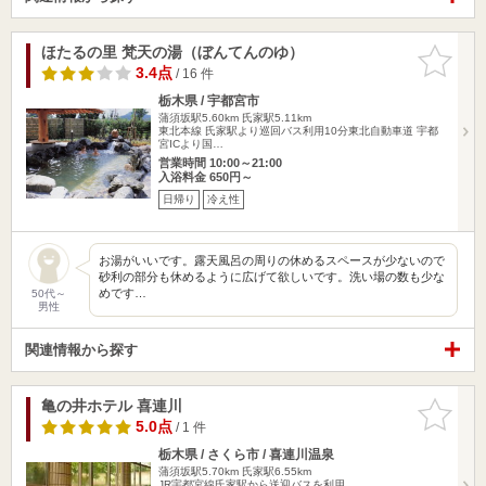
ほたるの里 梵天の湯（ぼんてんのゆ）
お気に入
りに追加
3.4点
/ 16 件
栃木県 / 宇都宮市
蒲須坂駅5.60km
氏家駅5.11km
東北本線 氏家駅より巡回バス利用10分東北自動車道 宇都
宮ICより国…
営業時間 10:00～21:00
入浴料金 650円～
日帰り
冷え性
お湯がいいです。露天風呂の周りの休めるスペースが少ないので
砂利の部分も休めるように広げて欲しいです。洗い場の数も少な
めです…
50代～
男性
関連情報から探す
亀の井ホテル 喜連川
お気に入
りに追加
5.0点
/ 1 件
栃木県 / さくら市 / 喜連川温泉
蒲須坂駅5.70km
氏家駅6.55km
JR宇都宮線氏家駅から送迎バスを利用