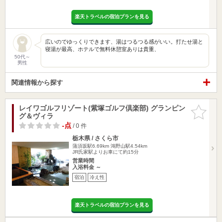
楽天トラベルの宿泊プランを見る
広いのでゆっくりできます、湯はつるつる感がいい。打たせ湯と
寝湯が最高、ホテルで無料休憩室ありは貴重、
50代～
男性
関連情報から探す
レイワゴルフリゾート(紫塚ゴルフ倶楽部) グランピン
お気に入
グ＆ヴィラ
りに追加
-点
/ 0 件
栃木県 / さくら市
蒲須坂駅6.69km
鴻野山駅4.54km
JR氏家駅よりお車にて約15分
営業時間
入浴料金 ～
宿泊
冷え性
楽天トラベルの宿泊プランを見る