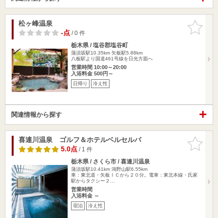
松ヶ峰温泉
お気に入
りに追加
-点
/ 0 件
栃木県 / 塩谷郡塩谷町
蒲須坂駅10.35km
矢板駅5.88km
八板駅より国道461号線を日光方面へ
営業時間 10:00～20:00
入浴料金 500円～
日帰り
冷え性
関連情報から探す
喜連川温泉 ゴルフ＆ホテルベルセルバ
お気に入
りに追加
5.0点
/ 1 件
栃木県 / さくら市 / 喜連川温泉
蒲須坂駅10.41km
鴻野山駅6.55km
車：東北道・矢板ＩＣから２０分。電車：東北本線・氏家
駅からタクシー２…
営業時間
入浴料金 ～
宿泊
冷え性