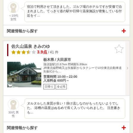
宿泊で利用させて頂きました。ゴルフ場のホテルですが安価で泊
まれました。てっきり道の駅や日帰り温泉施設が密集している付
近をイ…
～10代
女性
関連情報から探す
佐久山温泉 きみのゆ
お気に入
りに追加
3.9点
/ 41 件
栃木県 / 大田原市
蒲須坂駅10.67km
野崎駅6.89km
JR東北線野崎又は矢板駅からタクシーで10分東北自動車道
矢板ICから…
営業時間 10:00～22:00
入浴料金 600円～
日帰り
冷え性
ヌルヌルした泉質が良い！掛け流しなのがもったないようでし
た。 浴槽の温度はぬるめで長く入っていられました。 注意書き
も…
30代 男
性
関連情報から探す