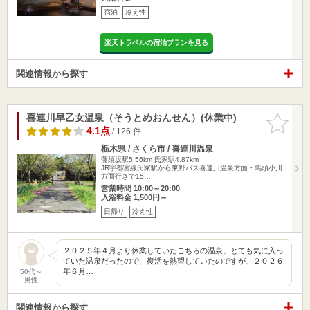
宿泊
冷え性
楽天トラベルの宿泊プランを見る
関連情報から探す
喜連川早乙女温泉（そうとめおんせん）(休業中)
お気に入
りに追加
4.1点
/ 126 件
栃木県 / さくら市 / 喜連川温泉
蒲須坂駅5.56km
氏家駅4.87km
JR宇都宮線氏家駅から東野バス喜連川温泉方面・馬頭小川
方面行きで15…
営業時間 10:00～20:00
入浴料金 1,500円～
日帰り
冷え性
２０２５年４月より休業していたこちらの温泉。とても気に入っ
ていた温泉だったので、復活を熱望していたのですが、２０２６
年６月…
50代～
男性
関連情報から探す