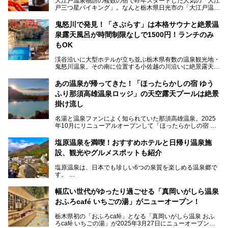
大江戸温泉物語の複数の宿で昨年スタートした人気の「大江
戸三つ星バイキング」。なんと栃木県日光市の「大江戸温泉
物語Premium 鬼怒川観光ホテル」でも始まっています。
鬼怒川で発見！「さぷらす」は本格サウナと絶景温
ここは首都圏から1泊で行きやすい鬼怒川温泉の渓流沿いに
泉露天風呂が時間制限なしで1500円！ランチのみ
建つホテルで、バイキングの他にも天然温泉の大浴場とサウ
ナ、フリーフローサービスのラウンジなど館内で楽しめるス
もOK
ポットがたくさんあり、3世代旅行やグループ旅行にもぴっ
たり。
渓谷沿いに大型ホテルが立ち並ぶ栃木県有数の温泉観光地・
鬼怒川温泉。その南に位置する小佐越の川沿いに絶景露天風
そんな「大江戸温泉物語Premium 鬼怒川観光ホテル」の魅
呂と本格サウナが自慢の「さぷらす」はあります。
力を詳しく紹介しちゃいます。
あの温泉が帰ってきた！「ほったらかしの宿 ゆう
こだわりのサウナ、掛け流しの水風呂、天然温泉の露天風
ふり那須高雄温泉ロッジ」の天空露天プールは絶景
呂、食事処、休憩室など備えて、決して大規模施設ではあり
───
ませんが、鬼怒川温泉観光の行き帰りに、はたまたサウナで
掛け流し
提供元：大江戸温泉物語ホテルズ＆リゾーツ株式会社【P
一日リフレッシュするための目的地に！ぜひオススメしたい
R】
スポットです。時間制限も無いので1人1,500円でひがな一
名湯と温泉ファンによく知られていた那須高雄温泉。2025
この記事は大江戸温泉物語Premium 鬼怒川観光ホテルのPR
日サウナや温泉を楽しんでお昼も食べてごろごろできちゃい
年10月にリニューアルオープンして「ほったらかしの宿 ゆ
記事です。
ますよ。
うふり那須高雄温泉ロッジ」として新たなスタートを切りま
した。
塩原温泉を満喫！おすすめホテルと日帰り温泉施
那須湯本の温泉街から少し離れた静かな環境、一軒宿ゆえに
設、観光やグルメスポットも紹介
許される露天風呂からの絶景、日帰り入浴や素泊まりで気楽
に温泉が楽しめるこちらのお宿をさっそく取材してきまし
塩原温泉は、日本でも珍しい6つの泉質を楽しめる温泉郷で
た。
す。
2名1室利用で1人あたり4,500円～と、思い立ったらすぐに
泊まりに行かれるお手頃価格も嬉しいです。
栃木県の北部にある箒川のほとりに11の温泉地が点在し、
───
幅広い世代がゆったり過ごせる「真岡いがしら温泉
古くから多くの人々から癒やしの場として愛されてきまし
提供元：アイコニア・ホスピタリティ株式会社【PR】
おふろcafé いちごの湯」がニューオープン！
た。
この記事はほったらかしの宿 ゆうふり那須高雄温泉ロッジ
のPR記事です。
栃木県初の「おふろcafé」となる「真岡いがしら温泉 おふ
温泉に加えて、豊かな自然を感じられる観光スポットや、こ
ろcafé いちごの湯」が2025年3月27日にニューオープンす
こでしか味わえないご当地グルメなど、多彩な魅力がある北