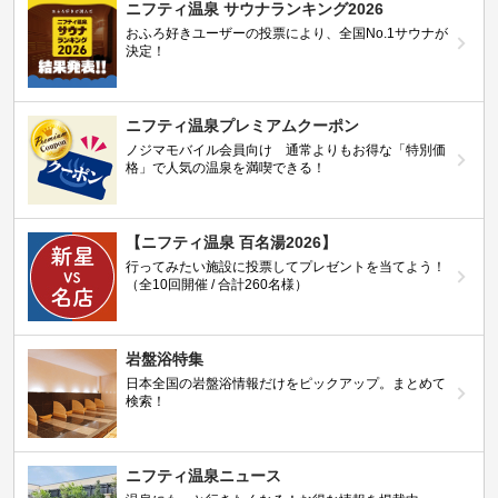
ニフティ温泉 サウナランキング2026
おふろ好きユーザーの投票により、全国No.1サウナが
決定！
ニフティ温泉プレミアムクーポン
ノジマモバイル会員向け 通常よりもお得な「特別価
格」で人気の温泉を満喫できる！
【ニフティ温泉 百名湯2026】
行ってみたい施設に投票してプレゼントを当てよう！
（全10回開催 / 合計260名様）
岩盤浴特集
日本全国の岩盤浴情報だけをピックアップ。まとめて
検索！
ニフティ温泉ニュース