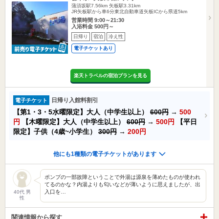
蒲須坂駅7.56km
矢板駅3.31km
JR矢板駅から車6分東北自動車道矢板ICから県道5km
営業時間 9:00～21:30
入浴料金 500円～
日帰り
宿泊
冷え性
電子チケットあり
楽天トラベルの宿泊プランを見る
日帰り入館料割引
電子チケット
【第1・3・5水曜限定】大人（中学生以上）
600円
→
500
円
【木曜限定】大人（中学生以上）
600円
→
500円
【平日
限定】子供（4歳~小学生）
300円
→
200円
他にも1種類の電子チケットがあります
ポンプの一部故障ということで外湯は源泉を薄めたものが使われ
てるのかな？内湯よりも匂いなどが薄いように思えましたが、出
入口を…
40代 男
性
関連情報から探す