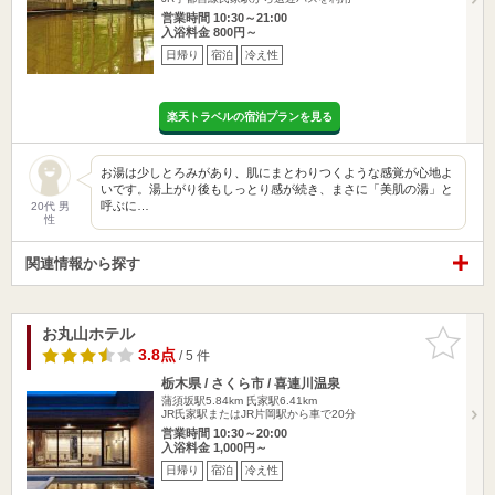
営業時間 10:30～21:00
入浴料金 800円～
日帰り
宿泊
冷え性
楽天トラベルの宿泊プランを見る
お湯は少しとろみがあり、肌にまとわりつくような感覚が心地よ
いです。湯上がり後もしっとり感が続き、まさに「美肌の湯」と
呼ぶに…
20代 男
性
関連情報から探す
お丸山ホテル
お気に入
りに追加
3.8点
/ 5 件
栃木県 / さくら市 / 喜連川温泉
蒲須坂駅5.84km
氏家駅6.41km
JR氏家駅またはJR片岡駅から車で20分
営業時間 10:30～20:00
入浴料金 1,000円～
日帰り
宿泊
冷え性