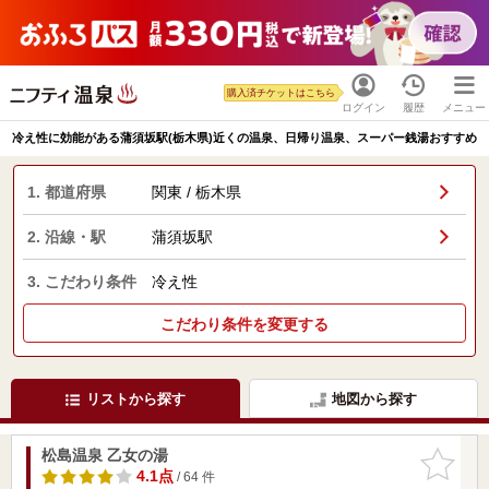
購入済チケットはこちら
ログイン
履歴
メニュー
冷え性に効能がある蒲須坂駅(栃木県)近くの温泉、日帰り温泉、スーパー銭湯おすすめ
1. 都道府県
関東 / 栃木県
2. 沿線・駅
蒲須坂駅
3. こだわり条件
冷え性
こだわり条件を変更する
リストから探す
地図から探す
松島温泉 乙女の湯
お気に入
りに追加
4.1点
/ 64 件