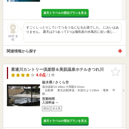
楽天トラベルの宿泊プランを見る
すごくしっとりしていてつるつるになるお湯でした。 においはあ
りません。 露天は2つあって1つは備長炭の水風呂に近い感じ…
30代 女
性
関連情報から探す
喜連川カントリー倶楽部＆美肌温泉ホテルきつれ川
お気に入
りに追加
4.0点
/ 1 件
栃木県 / さくら市
蒲須坂駅10.49km
片岡駅9.91km
・自動車 東北自動車道：矢坂ICより18km ・電車 宇
都…
営業時間
入浴料金 ～
宿泊
冷え性
楽天トラベルの宿泊プランを見る