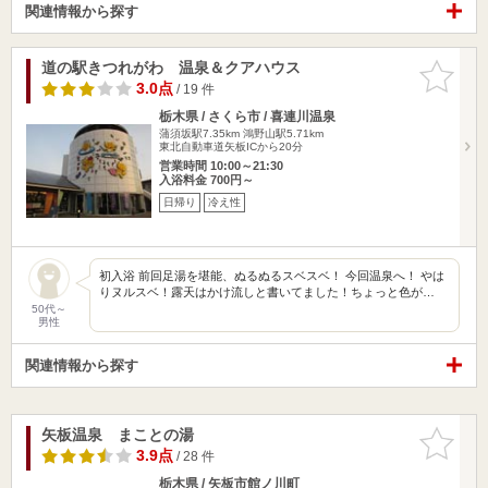
関連情報から探す
道の駅きつれがわ 温泉＆クアハウス
お気に入
りに追加
3.0点
/ 19 件
栃木県 / さくら市 / 喜連川温泉
蒲須坂駅7.35km
鴻野山駅5.71km
東北自動車道矢板ICから20分
営業時間 10:00～21:30
入浴料金 700円～
日帰り
冷え性
初入浴 前回足湯を堪能、ぬるぬるスベスベ！ 今回温泉へ！ やは
りヌルスベ！露天はかけ流しと書いてました！ちょっと色が…
50代～
男性
関連情報から探す
矢板温泉 まことの湯
お気に入
りに追加
3.9点
/ 28 件
栃木県 / 矢板市館ノ川町