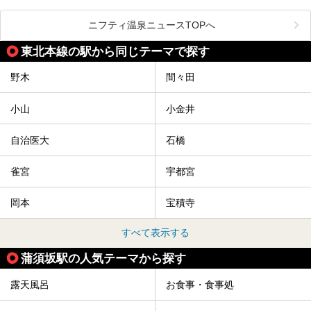
るとのことで、プレオープン期間に早速訪問。
関東の人気温泉地です。
メインとなる天然温泉のお風呂をはじめ、リラックスエリア
ニフティ温泉ニュースTOPへ
やキッズエリア、カフェレストランなど、施設の隅々までチ
ェックしてきました！
この記事では、塩原温泉の概要や魅力とともに、おすすめの
東北本線の駅から同じテーマで探す
宿泊施設と観光・グルメスポット、日帰り温泉を順に紹介し
ます。
野木
間々田
塩原温泉で、いつもの温泉旅行とは一味違う旅行体験をして
みませんか。
小山
小金井
自治医大
石橋
雀宮
宇都宮
岡本
宝積寺
すべて表示する
蒲須坂駅の人気テーマから探す
露天風呂
お食事・食事処