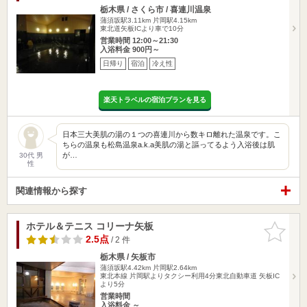
栃木県 / さくら市 / 喜連川温泉
蒲須坂駅3.11km
片岡駅4.15km
東北道矢板ICより車で10分
営業時間 12:00～21:30
入浴料金 900円～
日帰り
宿泊
冷え性
楽天トラベルの宿泊プランを見る
日本三大美肌の湯の１つの喜連川から数キロ離れた温泉です。こ
ちらの温泉も松島温泉a.k.a美肌の湯と謳ってるよう入浴後は肌
が…
30代 男
性
関連情報から探す
ホテル＆テニス コリーナ矢板
お気に入
りに追加
2.5点
/ 2 件
栃木県 / 矢板市
蒲須坂駅4.42km
片岡駅2.64km
東北本線 片岡駅よりタクシー利用4分東北自動車道 矢板IC
より5分
営業時間
入浴料金 ～