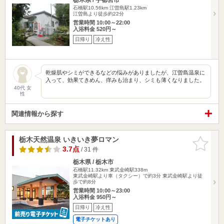
石橋駅10.56km
江曽島駅1.23km
江曽島より徒歩約22分
営業時間 10:00～22:00
入浴料金 520円～
日帰り
冷え性
乾燥肌やシミができるなどの悩みがありましたが、江曽島温泉に
入って、効果てきめん、痒みも治まり、シミも薄くなりました。
40代 女
性
関連情報から探す
栃木天然温泉 いきいき夢ロマン
お気に入
りに追加
3.7点
/ 31 件
栃木県 / 栃木市
石橋駅11.32km
東武金崎駅338m
東武金崎駅より車（タクシー）で約3分 東武金崎駅より徒
歩で約8分
営業時間 10:00～23:00
入浴料金 950円～
日帰り
冷え性
電子チケットあり