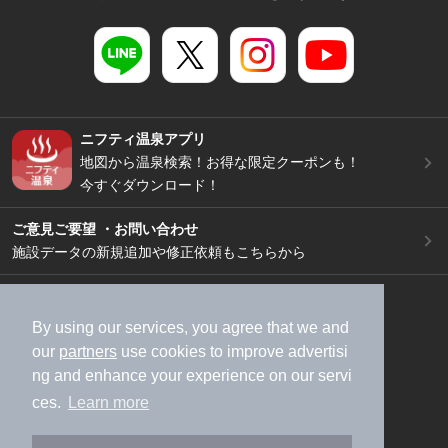
ニフティ温泉アプリ
地図から温泉検索！お得な限定クーポンも！
今すぐダウンロード！
ご意見ご要望 ・お問い合わせ
施設データの新規追加や修正依頼もこちらから
スマートフォン
/
PC
加盟店募集（資料請求）
広告出稿のご案内
By using our services, you agree that we and
our
partners
use cookies to improve advertisi
利用規約
ライフスタイルMEMBERS+規約
ng and enhance your experience on our servi
特定商取引法に基づく表記
ヘルプ
採用情報
ces.
Learn more
運営会社
個人情報保護ポリシー
©NIFTY Lifestyle Co., Ltd.