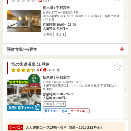
-点
/ 0 件
栃木県 / 宇都宮市
石橋駅3.75km
雀宮駅2.74km
JR雀宮駅西口から車で8分程度 ※JR雀宮駅より無料で送迎
バスを運…
営業時間 10:00～21:00
入浴料金 410円～
日帰り
冷え性
関連情報から探す
宮の街道温泉 江戸遊
お気に入
りに追加
4.6点
/ 626 件
栃木県 / 宇都宮市
石橋駅7.66km
雀宮駅3.00km
【JR宇都宮駅西口】⇒バスで約30分東北道 宇都宮ICより
車 北関…
営業時間 9:00～24:00
入浴料金 890円～
日帰り
冷え性
電子チケットあり
クーポンあり
大人遊癒コース100円引き（8/8～16は休日料金）
クーポン