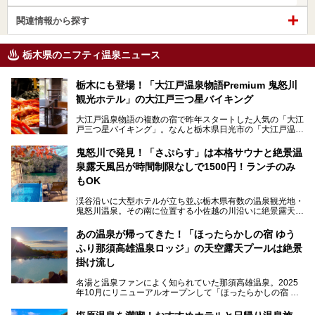
関連情報から探す
栃木県のニフティ温泉ニュース
栃木にも登場！「大江戸温泉物語Premium 鬼怒川
観光ホテル」の大江戸三つ星バイキング
大江戸温泉物語の複数の宿で昨年スタートした人気の「大江
戸三つ星バイキング」。なんと栃木県日光市の「大江戸温泉
物語Premium 鬼怒川観光ホテル」でも始まっています。
鬼怒川で発見！「さぷらす」は本格サウナと絶景温
ここは首都圏から1泊で行きやすい鬼怒川温泉の渓流沿いに
泉露天風呂が時間制限なしで1500円！ランチのみ
建つホテルで、バイキングの他にも天然温泉の大浴場とサウ
ナ、フリーフローサービスのラウンジなど館内で楽しめるス
もOK
ポットがたくさんあり、3世代旅行やグループ旅行にもぴっ
たり。
渓谷沿いに大型ホテルが立ち並ぶ栃木県有数の温泉観光地・
鬼怒川温泉。その南に位置する小佐越の川沿いに絶景露天風
そんな「大江戸温泉物語Premium 鬼怒川観光ホテル」の魅
呂と本格サウナが自慢の「さぷらす」はあります。
力を詳しく紹介しちゃいます。
あの温泉が帰ってきた！「ほったらかしの宿 ゆう
こだわりのサウナ、掛け流しの水風呂、天然温泉の露天風
ふり那須高雄温泉ロッジ」の天空露天プールは絶景
呂、食事処、休憩室など備えて、決して大規模施設ではあり
───
ませんが、鬼怒川温泉観光の行き帰りに、はたまたサウナで
掛け流し
提供元：大江戸温泉物語ホテルズ＆リゾーツ株式会社【P
一日リフレッシュするための目的地に！ぜひオススメしたい
R】
スポットです。時間制限も無いので1人1,500円でひがな一
名湯と温泉ファンによく知られていた那須高雄温泉。2025
この記事は大江戸温泉物語Premium 鬼怒川観光ホテルのPR
日サウナや温泉を楽しんでお昼も食べてごろごろできちゃい
年10月にリニューアルオープンして「ほったらかしの宿 ゆ
記事です。
ますよ。
うふり那須高雄温泉ロッジ」として新たなスタートを切りま
した。