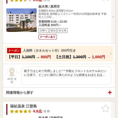
栃木県 / 真岡市
石橋駅8.84km
真岡駅3.81km
真岡鉄道 真岡駅よりタクシー利用10分関越自動車道 宇都
宮上三川IC…
営業時間 8:00～22:00
入浴料金 900円～
日帰り
宿泊
冷え性
クーポンあり
入浴料（タオルセット付）300円引き
クーポン
【平日】
1,100円
→
800円
【土日祝】
1,300円
→
1,000円
親子ではじめて利用しました^ ^ 外観もフロントもホテルみたい
に立派で、どこかに旅行に来たかのような錯覚をおぼえるほ…
40代 女
性
関連情報から探す
福祉温泉 江曽島
お気に入
りに追加
4.8点
/ 6 件
栃木県 / 宇都宮市