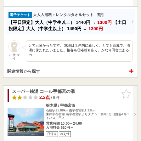
大人入浴料＋レンタルタオルセット 割引
電子チケット
【平日限定】大人（中学生以上）
1440円
→
1300円
【土日
祝限定】大人（中学生以上）
1490円
→
1300円
とても良かったです。 施設は全体的に新しく、とても綺麗で、清
潔に保たれたいました。接客も◎浴槽も広く、かなり田舎にある
の…
20代 女
性
関連情報から探す
スーパー銭湯 コール宇都宮の湯
お気に入
りに追加
2.2点
/ 6 件
栃木県 / 宇都宮市
石橋駅11.88km
南宇都宮駅1.22km
東武宇都宮線 南宇都宮駅よりタクシー利用5分旧国道4号バ
イパス川田入…
営業時間 10:00～24:00
入浴料金 620円～
日帰り
冷え性