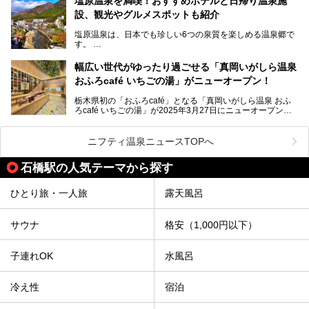
塩原温泉を満喫！おすすめホテルと日帰り温泉施
那須湯本の温泉街から少し離れた静かな環境、一軒宿ゆえに
設、観光やグルメスポットも紹介
許される露天風呂からの絶景、日帰り入浴や素泊まりで気楽
に温泉が楽しめるこちらのお宿をさっそく取材してきまし
塩原温泉は、日本でも珍しい6つの泉質を楽しめる温泉郷で
た。
す。
2名1室利用で1人あたり4,500円～と、思い立ったらすぐに
泊まりに行かれるお手頃価格も嬉しいです。
栃木県の北部にある箒川のほとりに11の温泉地が点在し、
───
幅広い世代がゆったり過ごせる「真岡いがしら温泉
古くから多くの人々から癒やしの場として愛されてきまし
提供元：アイコニア・ホスピタリティ株式会社【PR】
おふろcafé いちごの湯」がニューオープン！
た。
この記事はほったらかしの宿 ゆうふり那須高雄温泉ロッジ
のPR記事です。
栃木県初の「おふろcafé」となる「真岡いがしら温泉 おふ
温泉に加えて、豊かな自然を感じられる観光スポットや、こ
ろcafé いちごの湯」が2025年3月27日にニューオープンす
こでしか味わえないご当地グルメなど、多彩な魅力がある北
るとのことで、プレオープン期間に早速訪問。
関東の人気温泉地です。
メインとなる天然温泉のお風呂をはじめ、リラックスエリア
ニフティ温泉ニュースTOPへ
やキッズエリア、カフェレストランなど、施設の隅々までチ
ェックしてきました！
この記事では、塩原温泉の概要や魅力とともに、おすすめの
石橋駅の人気テーマから探す
宿泊施設と観光・グルメスポット、日帰り温泉を順に紹介し
ます。
ひとり旅・一人旅
露天風呂
塩原温泉で、いつもの温泉旅行とは一味違う旅行体験をして
みませんか。
サウナ
格安（1,000円以下）
子連れOK
水風呂
冷え性
宿泊