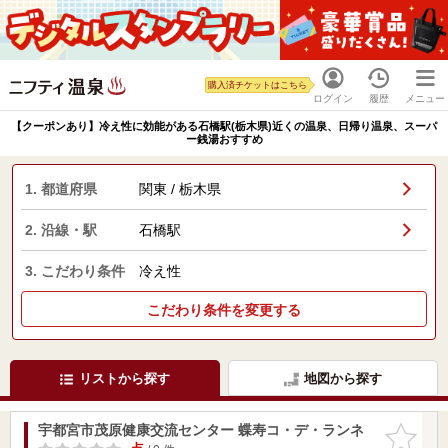
購入済チケットはこちら
ログイン
履歴
メニュー
【クーポンあり】冷え性に効能がある石橋駅(栃木県)近くの温泉、日帰り温泉、スーパ
ー銭湯おすすめ
1. 都道府県
関東 / 栃木県
2. 沿線・駅
石橋駅
3. こだわり条件
冷え性
こだわり条件を変更する
リストから探す
地図から探す
宇都宮市茂原健康交流センター 蝶寿コ・デ・ランネ
お気に入
りに追加