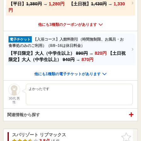
【平日】
1,380円
→
1,280円
【土日祝】
1,430円
→
1,330
円
他にも3種類のクーポンがあります
【入浴コース】入館料割引（時間無制限、お風呂・お
電子チケット
食事処のみのご利用）（8/8~16は休日料金）
【平日限定】大人（中学生以上）
890円
→
820円
【土日祝
限定】大人（中学生以上）
940円
→
870円
他にも1種類の電子チケットがあります
よかったです
30代 男
性
関連情報から探す
スパリゾート リブマックス
お気に入
りに追加
3.8点
/ 6 件