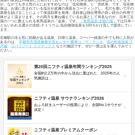
温泉の泉質は10種類に分類されており、いずれも体を温める効果は有しています
が、なかでも冷え性の人におすすめなのは「塩化物泉」と「含鉄泉」です。塩化物
泉は、お湯に含まれている塩分が皮膚の表面をコーティングし、毛穴を塞いで汗の
蒸発を妨げることによって保温効果を発揮。含鉄泉は熱伝導率の良い鉄分の作用で
体がよく温まります。その両方を兼ね備えているお湯として有名なのが、日本三古
湯の一つに数えられる有馬温泉の「金泉」です。
「有馬温泉 太閤の湯」
では日本一
ともいわれる濃さの含鉄-ナトリウム-塩化物強塩泉を100％かけ流しで提供してい
ます。
石橋駅の冷え性に効能がある温泉、日帰り温泉、スーパー銭湯の中でも特に人気が
あるのは、
宇都宮市茂原健康交流センター 蝶寿コ・デ・ランネ
、
宮の街道温泉 江
戸遊
、
スパリゾート リブマックス
などの施設です。ぜひ一度は足を運んでみてく
ださい。
第20回ニフティ温泉年間ランキング2025
全国約2.2万件の中から頂点に選ばれた、2025年の人
気施設は…
ニフティ温泉 サウナランキング2026
おふろ好きユーザーの投票により、全国No.1サウナが
決定！
ニフティ温泉プレミアムクーポン