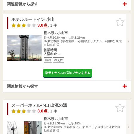
関連情報から探す
ホテルルートイン 小山
お気に入
りに追加
3.0点
/ 1 件
栃木県 / 小山市
野木駅10.84km
小山駅2.29km
JR東北本線（宇都宮線） 小山駅よりタクシー利用8分東北
自動車道 佐…
営業時間
入浴料金 ～
宿泊
冷え性
楽天トラベルの宿泊プランを見る
関連情報から探す
スーパーホテル小山 出流の湯
お気に入
りに追加
3.0点
/ 1 件
栃木県 / 小山市
野木駅11.59km
小山駅383m
JR東北新幹線･宇都宮線 小山駅西出口より徒歩5分東北自
動車道路 佐…