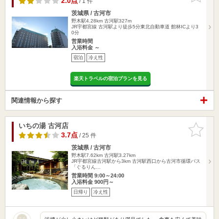
2.0点
/ 1 件
茨城県 / 古河市
野木駅4.28km
古河駅327m
JR宇都宮線 古河駅より徒歩5分東北自動車道 館林ICより3
0分
営業時間
入浴料金 ～
宿泊
冷え性
楽天トラベルの宿泊プランを見る
関連情報から探す
いちの湯 古河店
お気に入
りに追加
3.7点
/ 25 件
茨城県 / 古河市
野木駅7.62km
古河駅3.27km
JR宇都宮線古河駅から3km 古河駅西口から古河市循環バス
「ぐるりん…
営業時間 9:00～24:00
入浴料金 900円～
日帰り
冷え性