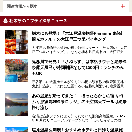
関連情報から探す
栃木県のニフティ温泉ニュース
栃木にも登場！「大江戸温泉物語Premium 鬼怒川
観光ホテル」の大江戸三つ星バイキング
大江戸温泉物語の複数の宿で昨年スタートした人気の「大江
戸三つ星バイキング」。なんと栃木県日光市の「大江戸温泉
物語Premium 鬼怒川観光ホテル」でも始まっています。
鬼怒川で発見！「さぷらす」は本格サウナと絶景温
ここは首都圏から1泊で行きやすい鬼怒川温泉の渓流沿いに
泉露天風呂が時間制限なしで1500円！ランチのみ
建つホテルで、バイキングの他にも天然温泉の大浴場とサウ
ナ、フリーフローサービスのラウンジなど館内で楽しめるス
もOK
ポットがたくさんあり、3世代旅行やグループ旅行にもぴっ
たり。
渓谷沿いに大型ホテルが立ち並ぶ栃木県有数の温泉観光地・
鬼怒川温泉。その南に位置する小佐越の川沿いに絶景露天風
そんな「大江戸温泉物語Premium 鬼怒川観光ホテル」の魅
呂と本格サウナが自慢の「さぷらす」はあります。
力を詳しく紹介しちゃいます。
あの温泉が帰ってきた！「ほったらかしの宿 ゆう
こだわりのサウナ、掛け流しの水風呂、天然温泉の露天風
ふり那須高雄温泉ロッジ」の天空露天プールは絶景
呂、食事処、休憩室など備えて、決して大規模施設ではあり
───
ませんが、鬼怒川温泉観光の行き帰りに、はたまたサウナで
掛け流し
提供元：大江戸温泉物語ホテルズ＆リゾーツ株式会社【P
一日リフレッシュするための目的地に！ぜひオススメしたい
R】
スポットです。時間制限も無いので1人1,500円でひがな一
名湯と温泉ファンによく知られていた那須高雄温泉。2025
この記事は大江戸温泉物語Premium 鬼怒川観光ホテルのPR
日サウナや温泉を楽しんでお昼も食べてごろごろできちゃい
年10月にリニューアルオープンして「ほったらかしの宿 ゆ
記事です。
ますよ。
うふり那須高雄温泉ロッジ」として新たなスタートを切りま
した。
塩原温泉を満喫！おすすめホテルと日帰り温泉施