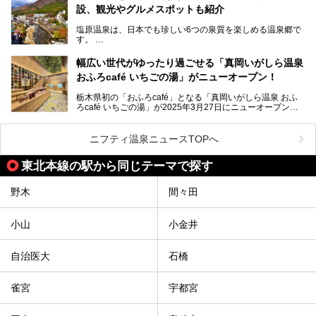
那須湯本の温泉街から少し離れた静かな環境、一軒宿ゆえに
設、観光やグルメスポットも紹介
許される露天風呂からの絶景、日帰り入浴や素泊まりで気楽
に温泉が楽しめるこちらのお宿をさっそく取材してきまし
塩原温泉は、日本でも珍しい6つの泉質を楽しめる温泉郷で
た。
す。
2名1室利用で1人あたり4,500円～と、思い立ったらすぐに
泊まりに行かれるお手頃価格も嬉しいです。
栃木県の北部にある箒川のほとりに11の温泉地が点在し、
───
幅広い世代がゆったり過ごせる「真岡いがしら温泉
古くから多くの人々から癒やしの場として愛されてきまし
提供元：アイコニア・ホスピタリティ株式会社【PR】
おふろcafé いちごの湯」がニューオープン！
た。
この記事はほったらかしの宿 ゆうふり那須高雄温泉ロッジ
のPR記事です。
栃木県初の「おふろcafé」となる「真岡いがしら温泉 おふ
温泉に加えて、豊かな自然を感じられる観光スポットや、こ
ろcafé いちごの湯」が2025年3月27日にニューオープンす
こでしか味わえないご当地グルメなど、多彩な魅力がある北
るとのことで、プレオープン期間に早速訪問。
関東の人気温泉地です。
メインとなる天然温泉のお風呂をはじめ、リラックスエリア
ニフティ温泉ニュースTOPへ
やキッズエリア、カフェレストランなど、施設の隅々までチ
ェックしてきました！
この記事では、塩原温泉の概要や魅力とともに、おすすめの
東北本線の駅から同じテーマで探す
宿泊施設と観光・グルメスポット、日帰り温泉を順に紹介し
ます。
野木
間々田
塩原温泉で、いつもの温泉旅行とは一味違う旅行体験をして
みませんか。
小山
小金井
自治医大
石橋
雀宮
宇都宮