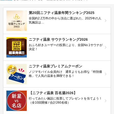
第20回ニフティ温泉年間ランキング2025
全国約2.2万件の中から頂点に選ばれた、2025年の人
気施設は…
ニフティ温泉 サウナランキング2026
おふろ好きユーザーの投票により、全国No.1サウナが
決定！
ニフティ温泉プレミアムクーポン
ノジマモバイル会員向け 通常よりもお得な「特別価
格」で人気の温泉を満喫できる！
【ニフティ温泉 百名湯2026】
行ってみたい施設に投票してプレゼントを当てよう！
（全10回開催 / 合計260名様）