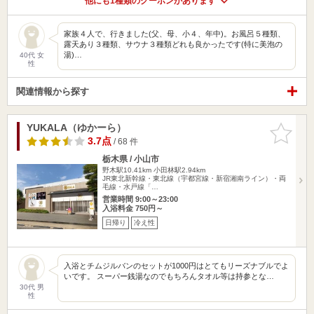
他にも1種類のクーポンがあります
家族４人で、行きました(父、母、小４、年中)。お風呂５種類、
露天あり３種類、サウナ３種類どれも良かったです(特に美泡の
湯)…
40代 女
性
関連情報から探す
YUKALA（ゆかーら）
お気に入
りに追加
3.7点
/ 68 件
栃木県 / 小山市
野木駅10.41km
小田林駅2.94km
JR東北新幹線・東北線（宇都宮線・新宿湘南ライン）・両
毛線・水戸線「…
営業時間 9:00～23:00
入浴料金 750円～
日帰り
冷え性
入浴とチムジルバンのセットが1000円はとてもリーズナブルでよ
いです。 スーパー銭湯なのでもちろんタオル等は持参とな…
30代 男
性