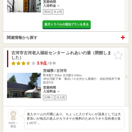
営業時間
入浴料金 ～
宿泊
冷え性
楽天トラベルの宿泊プランを見る
関連情報から探す
古河市古河老人福祉センター ふれあいの湯（閉館しま
お気に入
した）
りに追加
3.9点
/ 9 件
茨城県 / 古河市
野木駅7.50km
古河駅3.03km
JR古河駅下車 東武バス古河から栗橋行 赤松停留所下車
徒歩5分
営業時間
入浴料金 ～
日帰り
冷え性
老人ホームの片隅にあり、ちょっと入りずらいが温泉としては大
変良いが地元の老人がカラオケが無料のためカラオケ目的者が多
いので…
50代～
男性