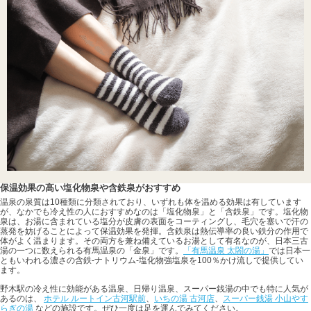
保温効果の高い塩化物泉や含鉄泉がおすすめ
温泉の泉質は10種類に分類されており、いずれも体を温める効果は有しています
が、なかでも冷え性の人におすすめなのは「塩化物泉」と「含鉄泉」です。塩化物
泉は、お湯に含まれている塩分が皮膚の表面をコーティングし、毛穴を塞いで汗の
蒸発を妨げることによって保温効果を発揮。含鉄泉は熱伝導率の良い鉄分の作用で
体がよく温まります。その両方を兼ね備えているお湯として有名なのが、日本三古
湯の一つに数えられる有馬温泉の「金泉」です。
「有馬温泉 太閤の湯」
では日本一
ともいわれる濃さの含鉄-ナトリウム-塩化物強塩泉を100％かけ流しで提供してい
ます。
野木駅の冷え性に効能がある温泉、日帰り温泉、スーパー銭湯の中でも特に人気が
あるのは、
ホテル ルートイン古河駅前
、
いちの湯 古河店
、
スーパー銭湯 小山やす
らぎの湯
などの施設です。ぜひ一度は足を運んでみてください。