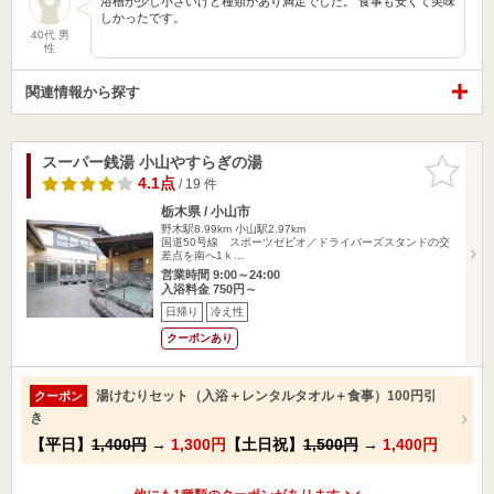
浴槽が少し小さいけど種類があり満足でした。 食事も安くて美味
しかったです。
40代 男
性
関連情報から探す
スーパー銭湯 小山やすらぎの湯
お気に入
りに追加
4.1点
/ 19 件
栃木県 / 小山市
野木駅8.99km
小山駅2.97km
国道50号線 スポーツゼビオ／ドライバーズスタンドの交
差点を南へ1ｋ…
営業時間 9:00～24:00
入浴料金 750円～
日帰り
冷え性
クーポンあり
湯けむりセット（入浴＋レンタルタオル＋食事）100円引
クーポン
き
【平日】
1,400円
→
1,300円
【土日祝】
1,500円
→
1,400円