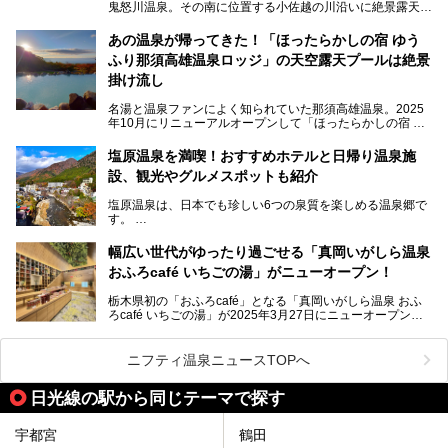
鬼怒川温泉。その南に位置する小佐越の川沿いに絶景露天風
そんな「大江戸温泉物語Premium 鬼怒川観光ホテル」の魅
呂と本格サウナが自慢の「さぷらす」はあります。
力を詳しく紹介しちゃいます。
あの温泉が帰ってきた！「ほったらかしの宿 ゆう
こだわりのサウナ、掛け流しの水風呂、天然温泉の露天風
ふり那須高雄温泉ロッジ」の天空露天プールは絶景
呂、食事処、休憩室など備えて、決して大規模施設ではあり
───
ませんが、鬼怒川温泉観光の行き帰りに、はたまたサウナで
掛け流し
提供元：大江戸温泉物語ホテルズ＆リゾーツ株式会社【P
一日リフレッシュするための目的地に！ぜひオススメしたい
R】
スポットです。時間制限も無いので1人1,500円でひがな一
名湯と温泉ファンによく知られていた那須高雄温泉。2025
この記事は大江戸温泉物語Premium 鬼怒川観光ホテルのPR
日サウナや温泉を楽しんでお昼も食べてごろごろできちゃい
年10月にリニューアルオープンして「ほったらかしの宿 ゆ
記事です。
ますよ。
うふり那須高雄温泉ロッジ」として新たなスタートを切りま
した。
塩原温泉を満喫！おすすめホテルと日帰り温泉施
那須湯本の温泉街から少し離れた静かな環境、一軒宿ゆえに
設、観光やグルメスポットも紹介
許される露天風呂からの絶景、日帰り入浴や素泊まりで気楽
に温泉が楽しめるこちらのお宿をさっそく取材してきまし
塩原温泉は、日本でも珍しい6つの泉質を楽しめる温泉郷で
た。
す。
2名1室利用で1人あたり4,500円～と、思い立ったらすぐに
泊まりに行かれるお手頃価格も嬉しいです。
栃木県の北部にある箒川のほとりに11の温泉地が点在し、
───
幅広い世代がゆったり過ごせる「真岡いがしら温泉
古くから多くの人々から癒やしの場として愛されてきまし
提供元：アイコニア・ホスピタリティ株式会社【PR】
おふろcafé いちごの湯」がニューオープン！
た。
この記事はほったらかしの宿 ゆうふり那須高雄温泉ロッジ
のPR記事です。
栃木県初の「おふろcafé」となる「真岡いがしら温泉 おふ
温泉に加えて、豊かな自然を感じられる観光スポットや、こ
ろcafé いちごの湯」が2025年3月27日にニューオープンす
こでしか味わえないご当地グルメなど、多彩な魅力がある北
るとのことで、プレオープン期間に早速訪問。
関東の人気温泉地です。
メインとなる天然温泉のお風呂をはじめ、リラックスエリア
ニフティ温泉ニュースTOPへ
やキッズエリア、カフェレストランなど、施設の隅々までチ
ェックしてきました！
この記事では、塩原温泉の概要や魅力とともに、おすすめの
日光線の駅から同じテーマで探す
宿泊施設と観光・グルメスポット、日帰り温泉を順に紹介し
ます。
宇都宮
鶴田
塩原温泉で、いつもの温泉旅行とは一味違う旅行体験をして