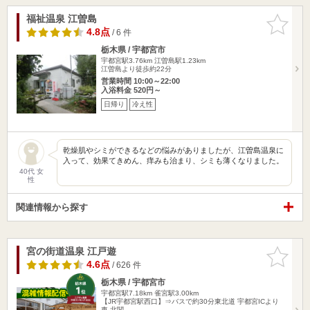
福祉温泉 江曽島
お気に入
りに追加
4.8点
/ 6 件
栃木県 / 宇都宮市
宇都宮駅3.76km
江曽島駅1.23km
江曽島より徒歩約22分
営業時間 10:00～22:00
入浴料金 520円～
日帰り
冷え性
乾燥肌やシミができるなどの悩みがありましたが、江曽島温泉に
入って、効果てきめん、痒みも治まり、シミも薄くなりました。
40代 女
性
関連情報から探す
宮の街道温泉 江戸遊
お気に入
りに追加
4.6点
/ 626 件
栃木県 / 宇都宮市
宇都宮駅7.18km
雀宮駅3.00km
【JR宇都宮駅西口】⇒バスで約30分東北道 宇都宮ICより
車 北関…