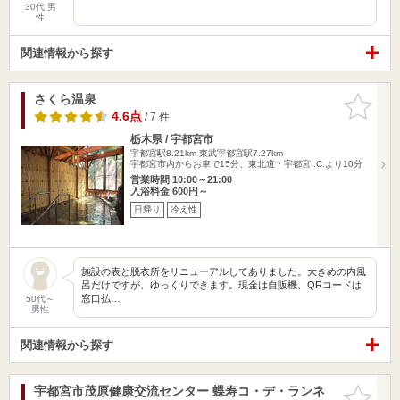
30代 男
性
関連情報から探す
さくら温泉
お気に入
りに追加
4.6点
/ 7 件
栃木県 / 宇都宮市
宇都宮駅8.21km
東武宇都宮駅7.27km
宇都宮市内からお車で15分、東北道・宇都宮I.C.より10分
営業時間 10:00～21:00
入浴料金 600円～
日帰り
冷え性
施設の表と脱衣所をリニューアルしてありました。大きめの内風
呂だけですが、ゆっくりできます。現金は自販機、QRコードは
窓口払…
50代～
男性
関連情報から探す
宇都宮市茂原健康交流センター 蝶寿コ・デ・ランネ
お気に入