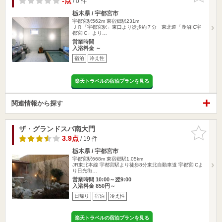
-点
/ 0 件
栃木県 / 宇都宮市
宇都宮駅562m
東宿郷駅231m
ＪＲ「宇都宮駅」東口より徒歩約７分 東北道「鹿沼IC宇
都宮IC」より…
営業時間
入浴料金 ～
宿泊
冷え性
楽天トラベルの宿泊プランを見る
関連情報から探す
ザ・グランドスパ南大門
お気に入
りに追加
3.9点
/ 19 件
栃木県 / 宇都宮市
宇都宮駅668m
東宿郷駅1.05km
JR東北本線 宇都宮駅より徒歩8分東北自動車道 宇都宮ICよ
り日光街…
営業時間 10:00～翌9:00
入浴料金 850円～
日帰り
宿泊
冷え性
楽天トラベルの宿泊プランを見る