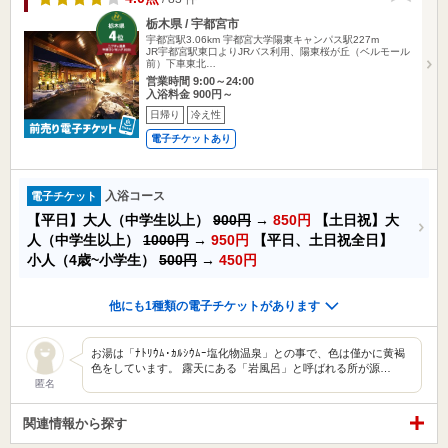
栃木県 / 宇都宮市
宇都宮駅3.06km
宇都宮大学陽東キャンパス駅227m
JR宇都宮駅東口よりJRバス利用、陽東桜が丘（ベルモール
前）下車東北…
営業時間 9:00～24:00
入浴料金 900円～
日帰り
冷え性
電子チケットあり
入浴コース
電子チケット
【平日】大人（中学生以上）
900円
→
850円
【土日祝】大
人（中学生以上）
1000円
→
950円
【平日、土日祝全日】
小人（4歳~小学生）
500円
→
450円
他にも1種類の電子チケットがあります
お湯は「ﾅﾄﾘｳﾑ･ｶﾙｼｳﾑｰ塩化物温泉」との事で、色は僅かに黄褐
色をしています。 露天にある「岩風呂」と呼ばれる所が源…
匿名
関連情報から探す