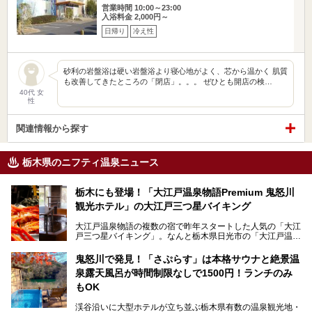
営業時間 10:00～23:00
入浴料金 2,000円～
日帰り
冷え性
砂利の岩盤浴は硬い岩盤浴より寝心地がよく、芯から温かく 肌質
も改善してきたところの「閉店」。。。 ぜひとも開店の検…
40代 女
性
関連情報から探す
栃木県のニフティ温泉ニュース
栃木にも登場！「大江戸温泉物語Premium 鬼怒川
観光ホテル」の大江戸三つ星バイキング
大江戸温泉物語の複数の宿で昨年スタートした人気の「大江
戸三つ星バイキング」。なんと栃木県日光市の「大江戸温泉
物語Premium 鬼怒川観光ホテル」でも始まっています。
鬼怒川で発見！「さぷらす」は本格サウナと絶景温
ここは首都圏から1泊で行きやすい鬼怒川温泉の渓流沿いに
泉露天風呂が時間制限なしで1500円！ランチのみ
建つホテルで、バイキングの他にも天然温泉の大浴場とサウ
ナ、フリーフローサービスのラウンジなど館内で楽しめるス
もOK
ポットがたくさんあり、3世代旅行やグループ旅行にもぴっ
たり。
渓谷沿いに大型ホテルが立ち並ぶ栃木県有数の温泉観光地・