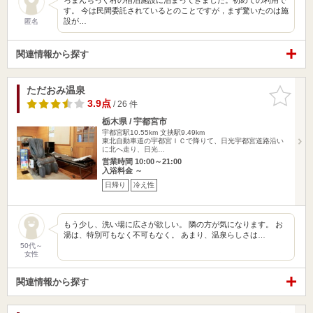
す。 今は民間委託されているとのことですが，まず驚いたのは施
設が…
匿名
関連情報から探す
ただおみ温泉
お気に入
りに追加
3.9点
/ 26 件
栃木県 / 宇都宮市
宇都宮駅10.55km
文挟駅9.49km
東北自動車道の宇都宮ＩＣで降りて、日光宇都宮道路沿い
に北へ走り、日光…
営業時間 10:00～21:00
入浴料金 ～
日帰り
冷え性
もう少し、洗い場に広さが欲しい。 隣の方が気になります。 お
湯は、特別可もなく不可もなく。 あまり、温泉らしさは…
50代～
女性
関連情報から探す