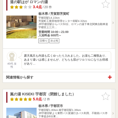
道の駅はが ロマンの湯
お気に入
りに追加
3.4点
/ 20 件
栃木県 / 芳賀郡芳賀町
宇都宮駅14.22km
芳賀町工業団地管理センター前駅4.32km
JR宇都宮駅からバス50分、ロマンの湯下車北関東自動車道
宇都宮上三川…
営業時間 10:00～21:00
入浴料金 600円～
日帰り
冷え性
露天風呂も内湯も広くゆったり入れました。お湯も二種類あり、
あまり違いは感じませんが、どちらも肌がツルツルになりお得感
があり…
40代 女
性
関連情報から探す
嵐の湯 KISEKI 宇都宮（閉館しました）
お気に入
りに追加
5.0点
/ 2 件
栃木県 / 宇都宮市
宇都宮駅1.80km
南宇都宮駅1.36km
JR宇都宮駅より東野バス簗瀬行きバス利用、不動前バス停
下車徒歩8分東…