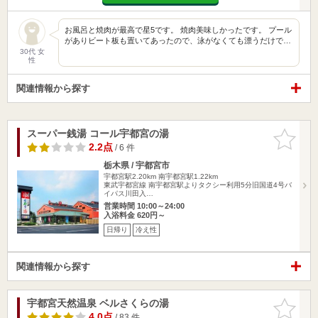
お風呂と焼肉が最高で星5です。 焼肉美味しかったです。 プール
がありビート板も置いてあったので、泳がなくても漂うだけで…
30代 女
性
関連情報から探す
スーパー銭湯 コール宇都宮の湯
お気に入
りに追加
2.2点
/ 6 件
栃木県 / 宇都宮市
宇都宮駅2.20km
南宇都宮駅1.22km
東武宇都宮線 南宇都宮駅よりタクシー利用5分旧国道4号バ
イパス川田入…
営業時間 10:00～24:00
入浴料金 620円～
日帰り
冷え性
関連情報から探す
宇都宮天然温泉 ベルさくらの湯
お気に入
りに追加
4.0点
/ 83 件