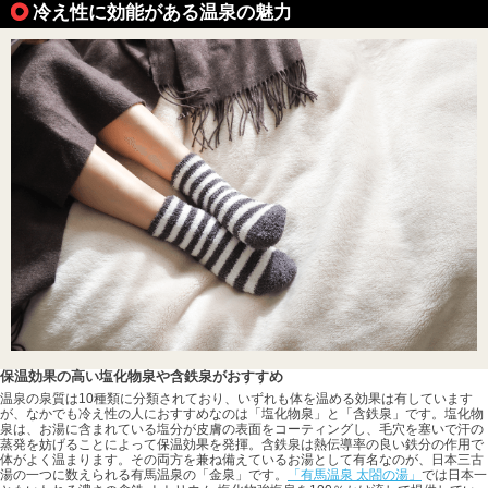
冷え性に効能がある温泉の魅力
保温効果の高い塩化物泉や含鉄泉がおすすめ
温泉の泉質は10種類に分類されており、いずれも体を温める効果は有しています
が、なかでも冷え性の人におすすめなのは「塩化物泉」と「含鉄泉」です。塩化物
泉は、お湯に含まれている塩分が皮膚の表面をコーティングし、毛穴を塞いで汗の
蒸発を妨げることによって保温効果を発揮。含鉄泉は熱伝導率の良い鉄分の作用で
体がよく温まります。その両方を兼ね備えているお湯として有名なのが、日本三古
湯の一つに数えられる有馬温泉の「金泉」です。
「有馬温泉 太閤の湯」
では日本一