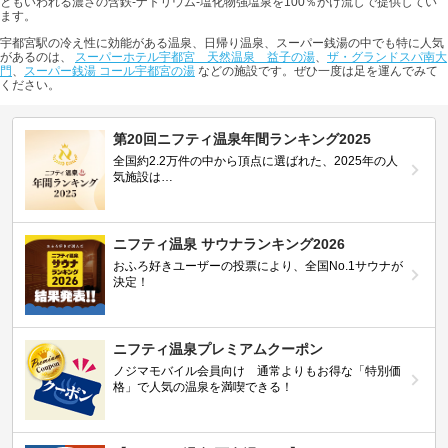
ともいわれる濃さの含鉄-ナトリウム-塩化物強塩泉を100％かけ流しで提供してい
ます。
宇都宮駅の冷え性に効能がある温泉、日帰り温泉、スーパー銭湯の中でも特に人気
があるのは、
スーパーホテル宇都宮 天然温泉 益子の湯
、
ザ・グランドスパ南大
門
、
スーパー銭湯 コール宇都宮の湯
などの施設です。ぜひ一度は足を運んでみて
ください。
第20回ニフティ温泉年間ランキング2025
全国約2.2万件の中から頂点に選ばれた、2025年の人
気施設は…
ニフティ温泉 サウナランキング2026
おふろ好きユーザーの投票により、全国No.1サウナが
決定！
ニフティ温泉プレミアムクーポン
ノジマモバイル会員向け 通常よりもお得な「特別価
格」で人気の温泉を満喫できる！