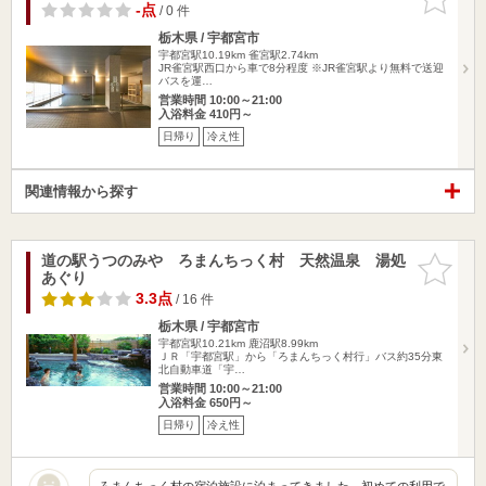
りに追加
-点
/ 0 件
栃木県 / 宇都宮市
宇都宮駅10.19km
雀宮駅2.74km
JR雀宮駅西口から車で8分程度 ※JR雀宮駅より無料で送迎
バスを運…
営業時間 10:00～21:00
入浴料金 410円～
日帰り
冷え性
関連情報から探す
道の駅うつのみや ろまんちっく村 天然温泉 湯処
お気に入
あぐり
りに追加
3.3点
/ 16 件
栃木県 / 宇都宮市
宇都宮駅10.21km
鹿沼駅8.99km
ＪＲ「宇都宮駅」から「ろまんちっく村行」バス約35分東
北自動車道「宇…
営業時間 10:00～21:00
入浴料金 650円～
日帰り
冷え性
ろまんちっく村の宿泊施設に泊まってきました。初めての利用で