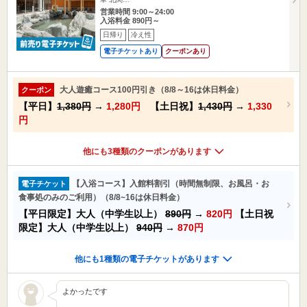
営業時間 9:00～24:00
入浴料金 890円～
日帰り
冷え性
電子チケットあり
クーポンあり
大人遊癒コース100円引き（8/8～16は休日料金）
クーポン
【平日】
1,380円
→
1,280円
【土日祝】
1,430円
→
1,330
円
他にも3種類のクーポンがあります
【入浴コース】入館料割引（時間無制限、お風呂・お
電子チケット
食事処のみのご利用）（8/8~16は休日料金）
【平日限定】大人（中学生以上）
890円
→
820円
【土日祝
限定】大人（中学生以上）
940円
→
870円
他にも1種類の電子チケットがあります
よかったです