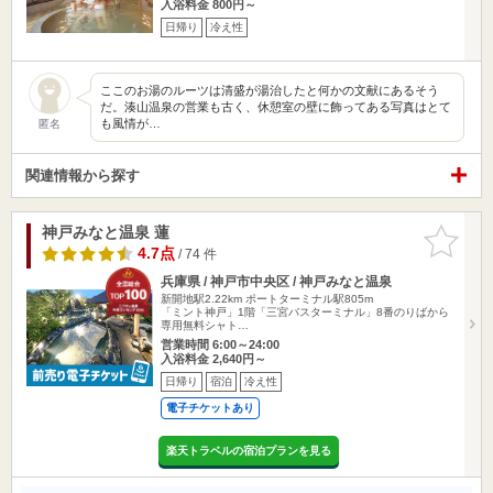
入浴料金 800円～
日帰り
冷え性
ここのお湯のルーツは清盛が湯治したと何かの文献にあるそう
だ。湊山温泉の営業も古く、休憩室の壁に飾ってある写真はとて
も風情が…
匿名
関連情報から探す
神戸みなと温泉 蓮
お気に入
りに追加
4.7点
/ 74 件
兵庫県 / 神戸市中央区 / 神戸みなと温泉
新開地駅2.22km
ポートターミナル駅805m
「ミント神戸」1階「三宮バスターミナル」8番のりばから
専用無料シャト…
営業時間 6:00～24:00
入浴料金 2,640円～
日帰り
宿泊
冷え性
電子チケットあり
楽天トラベルの宿泊プランを見る