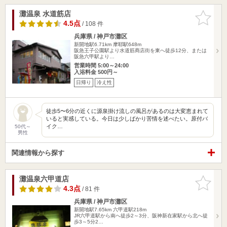
灘温泉 水道筋店
お気に入
りに追加
4.5点
/ 108 件
兵庫県 / 神戸市灘区
新開地駅6.71km
摩耶駅648m
阪急王子公園駅より水道筋商店街を東へ徒歩12分、または
阪急六甲駅より…
営業時間 5:00～24:00
入浴料金 500円～
日帰り
冷え性
徒歩5〜6分の近くに源泉掛け流しの風呂があるのは大変恵まれて
いると実感している。今日は少しばかり苦情を述べたい。原付バ
イク…
50代～
男性
関連情報から探す
灘温泉六甲道店
お気に入
りに追加
4.3点
/ 81 件
兵庫県 / 神戸市灘区
新開地駅7.65km
六甲道駅218m
JR六甲道駅から南へ徒歩2～3分、阪神新在家駅から北へ徒
歩3～5分2…