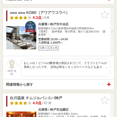
awa awa KOBE（アワアワコウベ）
お気に入
りに追加
4.3点
/ 3 件
兵庫県 / 神戸市中央区
新開地駅4.51km
阪神電鉄本線春日野道駅606m
【電車】 ・阪神電鉄「春日野道」駅から徒歩約10分 ・阪
急電車「…
営業時間 10:00～24:00
入浴料金 1,000円～
日帰り
冷え性
おしゃれ！ビールの醸造場が併設されていて、クラフトビールが
美味しかったです。 店内は明るくキッズスペースなどもあり、…
30代 女
性
関連情報から探す
白川温泉 チムジルバンスパ神戸
お気に入
りに追加
4.0点
/ 57 件
兵庫県 / 神戸市須磨区
新開地駅5.71km
妙法寺駅1.61km
無料送迎バス 地下鉄 名谷駅、妙法寺駅、板宿駅、学園