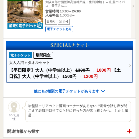
大阪南部方面阪神高速神戸線・生田川出口 → 山麓バイパ
ス・天王谷IC…
営業時間 10:00～24:00
入浴料金 1,000円～
日帰り
冷え性
電子チケットあり
期間限定
電子チケット
大人入浴＋タオルセット
【平日限定】大人（中学生以上）
1300円
→
1000円
【土
日祝】大人（中学生以上）
1500円
→
1200円
他にも2種類の電子チケットがあります
岩盤浴エリアの上に漫画コーナーがあるせいで足音や話し声が聞
こえて岩盤浴目当てなら他に行った方が落ち着くかも。 しかし風
呂…
30代 男
性
関連情報から探す