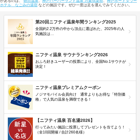
があるのは、
朝日温泉
、
神戸ハーバーランド温泉 万葉倶楽部
、
神戸ポートタワー
ホテル なごみの湯宿
などの施設です。ぜひ一度は足を運んでみてください。
第20回ニフティ温泉年間ランキング2025
全国約2.2万件の中から頂点に選ばれた、2025年の人
気施設は…
ニフティ温泉 サウナランキング2026
おふろ好きユーザーの投票により、全国No.1サウナが
決定！
ニフティ温泉プレミアムクーポン
ノジマモバイル会員向け 通常よりもお得な「特別価
格」で人気の温泉を満喫できる！
【ニフティ温泉 百名湯2026】
行ってみたい施設に投票してプレゼントを当てよう！
（全10回開催 / 合計260名様）