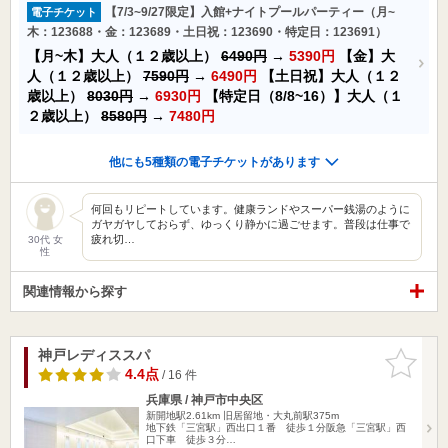
【7/3~9/27限定】入館+ナイトプールパーティー（月~
電子チケット
木：123688・金：123689・土日祝：123690・特定日：123691）
【月~木】大人（１２歳以上）
6490円
→
5390円
【金】大
人（１２歳以上）
7590円
→
6490円
【土日祝】大人（１２
歳以上）
8030円
→
6930円
【特定日（8/8~16）】大人（１
２歳以上）
8580円
→
7480円
他にも5種類の電子チケットがあります
何回もリピートしています。健康ランドやスーパー銭湯のように
ガヤガヤしておらず、ゆっくり静かに過ごせます。普段は仕事で
疲れ切…
30代 女
性
関連情報から探す
神戸レディススパ
お気に入
りに追加
4.4点
/ 16 件
兵庫県 / 神戸市中央区
新開地駅2.61km
旧居留地・大丸前駅375m
地下鉄「三宮駅」西出口１番 徒歩１分阪急「三宮駅」西
口下車 徒歩３分…