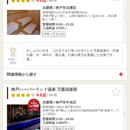
4.0点
/ 69 件
兵庫県 / 神戸市兵庫区
新開地駅410m
中央市場前駅864m
JR神戸駅より西へ、山側の線路沿いに徒歩10分、JR兵庫
駅より東へ、…
営業時間 9:00～23:30
入浴料金 570円～
日帰り
冷え性
久しぶりに行き、これまでまだ気づかずにいた天然温泉の「巳泉
の湯」や、46℃の「黒の湯」の真の実力を実感した次第です。
黒…
50代～
女性
関連情報から探す
神戸ハーバーランド温泉 万葉倶楽部
お気に入
りに追加
4.0点
/ 54 件
兵庫県 / 神戸市中央区
新開地駅1.08km
神戸駅255m
JR神戸線 神戸駅より徒歩約3分阪神高速神戸線 柳原ランプ
より国道2…
営業時間 0:00～24:00
入浴料金 2,950円～
日帰り
宿泊
冷え性