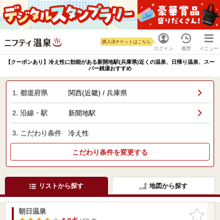
購入済チケットはこちら
ログイン
履歴
メニュー
【クーポンあり】冷え性に効能がある新開地駅(兵庫県)近くの温泉、日帰り温泉、スー
パー銭湯おすすめ
1. 都道府県
関西(近畿) / 兵庫県
2. 沿線・駅
新開地駅
3. こだわり条件
冷え性
こだわり条件を変更する
リストから探す
地図から探す
朝日温泉
お気に入
りに追加