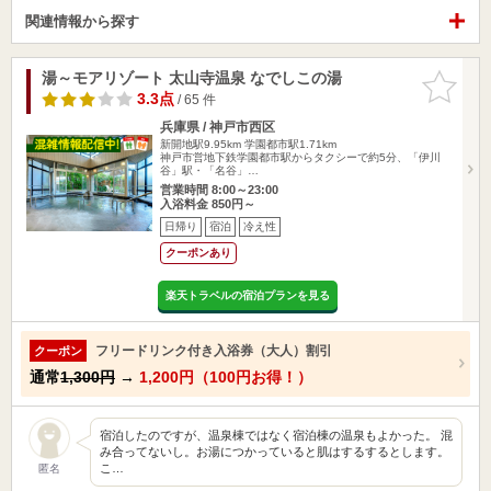
関連情報から探す
湯～モアリゾート 太山寺温泉 なでしこの湯
お気に入
りに追加
3.3点
/ 65 件
兵庫県 / 神戸市西区
新開地駅9.95km
学園都市駅1.71km
神戸市営地下鉄学園都市駅からタクシーで約5分、「伊川
谷」駅・「名谷」…
営業時間 8:00～23:00
入浴料金 850円～
日帰り
宿泊
冷え性
クーポンあり
楽天トラベルの宿泊プランを見る
フリードリンク付き入浴券（大人）割引
クーポン
通常
1,300円
→
1,200円（100円お得！）
宿泊したのですが、温泉棟ではなく宿泊棟の温泉もよかった。 混
み合ってないし。お湯につかっていると肌はするするとします。
こ…
匿名