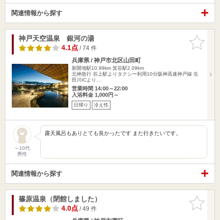
関連情報から探す
神戸天空温泉 銀河の湯
お気に入
りに追加
4.1点
/ 74 件
兵庫県 / 神戸市北区山田町
新開地駅10.99km
箕谷駅2.09km
北神急行 谷上駅よりタクシー利用10分阪神高速神戸線 生
田川ICより…
営業時間 14:00～22:00
入浴料金 1,000円～
日帰り
冷え性
露天風呂もありとても良かったです また行きたいです。
～10代
男性
関連情報から探す
篠原温泉（閉館しました）
お気に入
りに追加
4.0点
/ 49 件