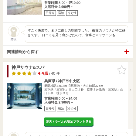
営業時間 8:00～翌10:00
入浴料金 2,900円～
日帰り
宿泊
冷え性
すごく快適で、まさに癒しの空間でした。 薔薇のサウナが特に好
きです。 口コミを見て出かけたので、食事とマッサージも …
匿名
関連情報から探す
神戸サウナ&スパ
お気に入
りに追加
4.4点
/ 40 件
兵庫県 / 神戸市中央区
新開地駅2.61km
旧居留地・大丸前駅375m
地下鉄「三宮駅」西出口１番 徒歩１分阪急「三宮駅」西
口下車 徒歩３分…
営業時間 0:00～24:00
入浴料金 2,900円～
日帰り
宿泊
冷え性
楽天トラベルの宿泊プランを見る