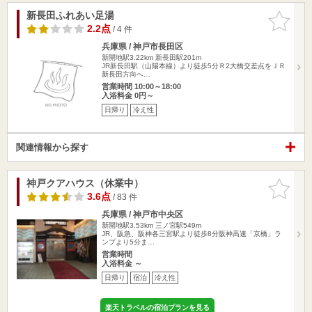
新長田ふれあい足湯
お気に入
りに追加
2.2点
/ 4 件
兵庫県 / 神戸市長田区
新開地駅3.22km
新長田駅201m
JR新長田駅（山陽本線）より徒歩5分Ｒ2大橋交差点をＪＲ
新長田方向へ…
営業時間 10:00～18:00
入浴料金 0円～
日帰り
冷え性
関連情報から探す
神戸クアハウス（休業中）
お気に入
りに追加
3.6点
/ 83 件
兵庫県 / 神戸市中央区
新開地駅3.53km
三ノ宮駅549m
JR、阪急、阪神各三宮駅より徒歩8分阪神高速「京橋」ラ
ンプより5分ま…
営業時間
入浴料金 ～
日帰り
宿泊
冷え性
楽天トラベルの宿泊プランを見る