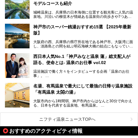
モデルコースも紹介
設備で人々をアッと驚かせる湊山温泉の魅力をリポートしま
す。
城崎温泉は、兵庫県の日本海側に位置する観光客に人気の温
泉地。川沿いの柳並木が情緒ある温泉街の街歩きや7つある
外湯巡り、ロープウェイからの絶景、冬のカニ料理などで知
られています。鉄道の駅から温泉街が近く、歩いて回るのに
神戸市のスーパー銭湯おすすめ15選 【2025年最新
ちょうどよい規模で、日帰りでの訪問にもおすすめです。
版】
この記事では、城崎温泉と周辺の見どころから厳選した25
大阪府の西、兵庫県の県庁所在地である神戸市。大阪湾に面
の観光スポットをピックアップ。温泉やご当地グルメなどを
し、淡路島との間を結ぶ明石海峡大橋の始点にもなっていま
盛り込んだ日帰り観光モデルコースも紹介しているので、ぜ
す。古くから港町として栄え、異国情緒の残る異人館街や中
ひ参考にしてくださいね！
華街をはじめ、きらびやかに発展したハーバーランドなど、
西日本人気No.1「神戸みなと温泉 蓮」総支配人が
人気観光スポットもめじろ押しです。
語る、使命とは- 温泉のお仕事 vol.02
そして、温泉好きの視点から見ると、神戸市といえば何とい
っても「有馬温泉」。日本三古湯の一角をなす、歴史ある名
温浴施設で働く方々をインタビューする企画「温泉のお仕
湯です。そのお湯をリーズナブルに体験できる健康ランドや
事」。
スーパー銭湯があったら……。今回はそんな希望に沿う施設
第2弾はニフティ温泉年間ランキング2018で全国総合ランキ
も含め、おすすめのスパ銭をピックアップしてご紹介してい
ング西日本1位、2年連続「ベストオブ宿泊賞」に輝いた
きます！
名湯、有馬温泉で最大にして最強の日帰り温泉施設
「神戸みなと温泉 蓮」の魅力に迫りました！
「有馬温泉 太閤の湯」
大阪市内から1時間弱、神戸市内からはなんと30分で向かえ
る、日本を代表する温泉地、有馬温泉。
そのなかでも最大の規模を誇る「有馬温泉 太閤の湯」は、
有名な「金泉」と「銀泉」に加え、人工のの炭酸泉まで楽し
める、ある意味「最強」ともいえる施設です。
ニフティ温泉ニュースTOPへ
今回は自慢のお湯をメインにその魅力の数々を紹介します！
おすすめのアクティビティ情報