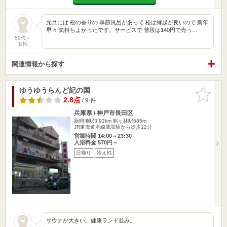
元旦には 松の香りの 季節風呂があって 松は縁起が良いので 新年
早々 気持ちよかったです。サービスで 普段は140円で売っ…
50代～
女性
関連情報から探す
ゆうゆうらんど紀の国
お気に入
りに追加
2.8点
/ 9 件
兵庫県 / 神戸市長田区
新開地駅3.92km
駒ヶ林駅685m
JR東海道本線鷹取駅から徒歩12分
営業時間 14:00～23:30
入浴料金 570円～
日帰り
冷え性
サウナが大きい。健康ランド並み。