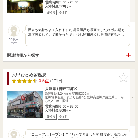
営業時間 5:00～25:00
入浴料金 500円～
日帰り
冷え性
温泉も気持ちよく入れました 露天風呂も最高でしたね 洗い場も
清潔感溢れていて良かったです 少し昭和感溢れる情緒有るお…
50代～
男性
関連情報から探す
六甲おとめ塚温泉
お気に入
りに追加
4.5点
/ 171 件
兵庫県 / 神戸市灘区
新開地駅8.24km
石屋川駅392m
阪神電車石屋川駅より徒歩5分阪神高速神戸線魚崎出口か
ら約2ｋｍ、国道…
営業時間 6:00～25:00
入浴料金 500円～
日帰り
冷え性
リニューアルオープン！早々行ってきました笑 純度高い温泉はそ