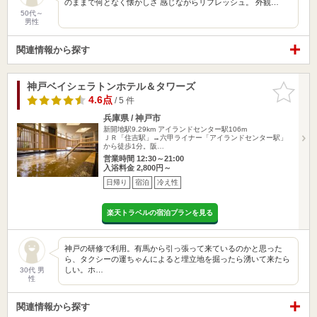
のままで何となく懐かしさ 感じながらリフレッシュ。 外観…
50代～
男性
関連情報から探す
神戸ベイシェラトンホテル＆タワーズ
お気に入
りに追加
4.6点
/ 5 件
兵庫県 / 神戸市
新開地駅9.29km
アイランドセンター駅106m
ＪＲ「住吉駅」→六甲ライナー「アイランドセンター駅」
から徒歩1分。阪…
営業時間 12:30～21:00
入浴料金 2,800円～
日帰り
宿泊
冷え性
楽天トラベルの宿泊プランを見る
神戸の研修で利用。有馬から引っ張って来ているのかと思った
ら、タクシーの運ちゃんによると埋立地を掘ったら湧いて来たら
しい。ホ…
30代 男
性
関連情報から探す