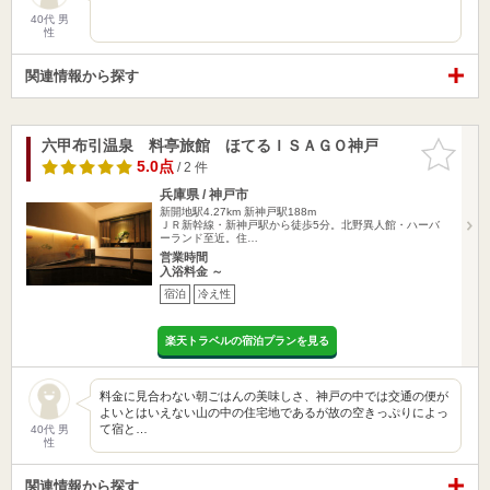
40代 男
性
関連情報から探す
六甲布引温泉 料亭旅館 ほてるＩＳＡＧＯ神戸
お気に入
りに追加
5.0点
/ 2 件
兵庫県 / 神戸市
新開地駅4.27km
新神戸駅188m
ＪＲ新幹線・新神戸駅から徒歩5分。北野異人館・ハーバ
ーランド至近。住…
営業時間
入浴料金 ～
宿泊
冷え性
楽天トラベルの宿泊プランを見る
料金に見合わない朝ごはんの美味しさ、神戸の中では交通の便が
よいとはいえない山の中の住宅地であるが故の空きっぷりによっ
て宿と…
40代 男
性
関連情報から探す