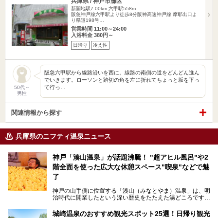
兵庫県 / 神戸市灘区
新開地駅7.00km
六甲駅558m
阪急神戸線六甲駅より徒歩8分阪神高速神戸線 摩耶出口よ
り県道198号…
営業時間 11:00～24:00
入浴料金 380円～
日帰り
冷え性
阪急六甲駅から線路沿いを西に。線路の南側の道をどんどん進ん
でいきます。ローソンと踏切の角を左に折れてちょっと坂を下っ
て行っ…
50代～
男性
関連情報から探す
兵庫県のニフティ温泉ニュース
神戸「湊山温泉」が話題沸騰！ "超アヒル風呂"や2
階全面を使った広大な休憩スペース"喫泉"などで魅
了
神戸の山手側に位置する「湊山（みなとやま）温泉」は、明
治時代に開業したという深い歴史をたたえた湯どころです。
そんな長寿の温泉が今、話題となっています。理由は湯船い
っぱいに浮かぶアヒルちゃん。さらに、ゆったりくつろげて
城崎温泉のおすすめ観光スポット25選！日帰り観光
コワーキングも可能な休憩スペースも人気に。斬新な企画や