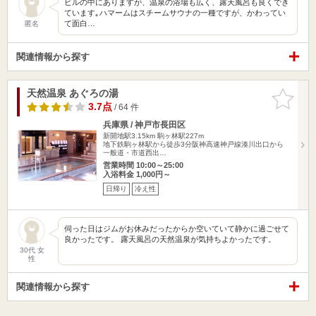
ビルの中にありますが、温泉の浴場も広く、露天風呂も良くでき
ています｡ハマームはスチームサウナの一種ですが、かわってい
て面白…
匿名
関連情報から探す
天然温泉 あぐろの湯
お気に入
りに追加
3.7点
/ 64 件
兵庫県 / 神戸市長田区
新開地駅3.15km
駒ヶ林駅227m
地下鉄駒ヶ林駅から徒歩3分阪神高速神戸線湊川出口から
一般道・市道西出…
営業時間 10:00～25:00
入浴料金 1,000円～
日帰り
冷え性
伺った日はジムがお休みだったからか空いていて静かに過ごせて
良かったです。 露天風呂の天然温泉が気持ちよかったです。
30代 女
性
関連情報から探す