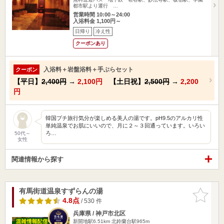
都市駅より運行 …
営業時間 10:00～24:00
入浴料金 1,100円～
日帰り
冷え性
クーポンあり
入浴料＋岩盤浴料＋手ぶらセット
クーポン
【平日】
2,400円
→
2,100円
【土日祝】
2,500円
→
2,200
円
韓国プチ旅行気分が楽しめる美人の湯です。pH9.5のアルカリ性
単純温泉でお肌にいいので、月に２～３回通っています。いろい
ろ…
50代～
女性
関連情報から探す
有馬街道温泉すずらんの湯
お気に入
りに追加
4.8点
/ 530 件
兵庫県 / 神戸市北区
新開地駅6.51km
北鈴蘭台駅965m