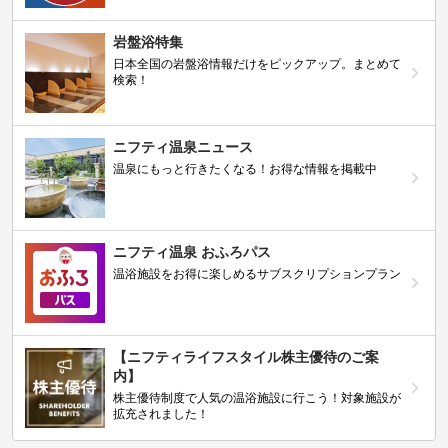
岩盤浴特集
日本全国の岩盤浴情報だけをピックアップ。まとめて
検索！
ニフティ温泉ニュース
温泉にもっと行きたくなる！お得な情報を掲載中
ニフティ温泉 おふろパス
温浴施設をお得に楽しめるサブスクリプションプラン
【ニフティライフスタイル株主優待のご案
内】
株主優待制度で人気の温浴施設に行こう！対象施設が
拡充されました！