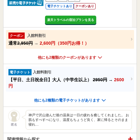
電子チケットあり
クーポンあり
楽天トラベルの宿泊プランを見る
入館料割引
クーポン
通常
2,950円
→
2,600円（350円お得！）
他にも2種類のクーポンがあります
入館料割引
電子チケット
【平日、土日祝全日】大人（中学生以上）
2950円
→
2600
円
他にも2種類の電子チケットがあります
神戸で沢山遊んだ後の温泉は一日の疲れを癒してくれました。 お
肌もすべすべになり、温度もちょうど良く、家に帰るとそのまま
寝れ…
匿名
関連情報から探す