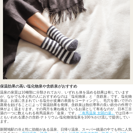
保温効果の高い塩化物泉や含鉄泉がおすすめ
温泉の泉質は10種類に分類されており、いずれも体を温める効果は有しています
が、なかでも冷え性の人におすすめなのは「塩化物泉」と「含鉄泉」です。塩化物
泉は、お湯に含まれている塩分が皮膚の表面をコーティングし、毛穴を塞いで汗の
蒸発を妨げることによって保温効果を発揮。含鉄泉は熱伝導率の良い鉄分の作用で
体がよく温まります。その両方を兼ね備えているお湯として有名なのが、日本三古
湯の一つに数えられる有馬温泉の「金泉」です。
「有馬温泉 太閤の湯」
では日本一
ともいわれる濃さの含鉄-ナトリウム-塩化物強塩泉を100％かけ流しで提供してい
ます。
新開地駅の冷え性に効能がある温泉、日帰り温泉、スーパー銭湯の中でも特に人気