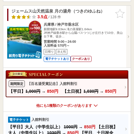
ジェームス山天然温泉 月の湯舟（つきのゆふね）
お気に入
りに追加
3.5点
/ 128 件
兵庫県 / 神戸市垂水区
新開地駅9.63km
滝の茶屋駅1.64km
JR神戸線垂水駅から山陽バスつつじが丘行きで10分、美山
台下車、徒歩…
営業時間 9:00～24:00
入浴料金 570円～
日帰り
冷え性
電子チケットあり
クーポンあり
【百名湯受賞記念】入館料割引
期間限定
【平日】
1,000円
→
850円
【土日祝】
1,030円
→
850円
他にも1種類のクーポンがあります
入館料割引
電子チケット
【平日】大人（中学生以上）
1000円
→
850円
【土日祝】
大人（中学生以上）
1030円
→
850円
【平日、土日祝全