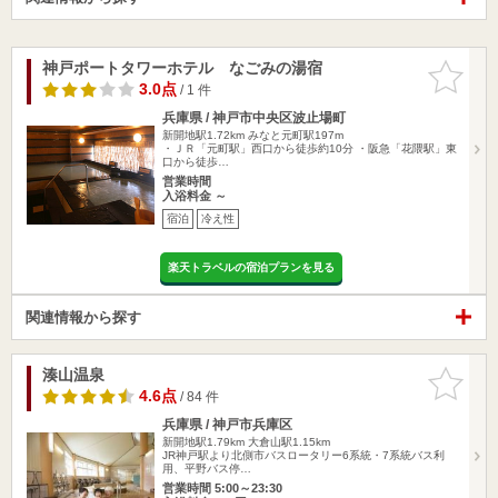
神戸ポートタワーホテル なごみの湯宿
お気に入
りに追加
3.0点
/ 1 件
兵庫県 / 神戸市中央区波止場町
新開地駅1.72km
みなと元町駅197m
・ＪＲ「元町駅」西口から徒歩約10分 ・阪急「花隈駅」東
口から徒歩…
営業時間
入浴料金 ～
宿泊
冷え性
楽天トラベルの宿泊プランを見る
関連情報から探す
湊山温泉
お気に入
りに追加
4.6点
/ 84 件
兵庫県 / 神戸市兵庫区
新開地駅1.79km
大倉山駅1.15km
JR神戸駅より北側市バスロータリー6系統・7系統バス利
用、平野バス停…
営業時間 5:00～23:30