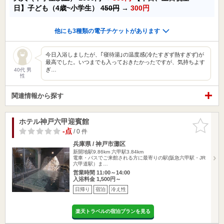
日】子ども（4歳~小学生）
450円
→
300円
他にも3種類の電子チケットがあります
今日入浴しましたが、｢寝待湯｣の温度感(冷たすぎず熱すぎず)が
最高でした。いつまでも入っておきたかったですが、気持ちよす
ぎ…
40代 男
性
関連情報から探す
ホテル神戸六甲迎賓館
お気に入
りに追加
-点
/ 0 件
兵庫県 / 神戸市灘区
新開地駅9.86km
六甲駅3.84km
電車・バスでご来館される方に最寄りの駅(阪急六甲駅・JR
六甲道駅）ま…
営業時間 11:00～14:00
入浴料金 1,500円～
日帰り
宿泊
冷え性
楽天トラベルの宿泊プランを見る