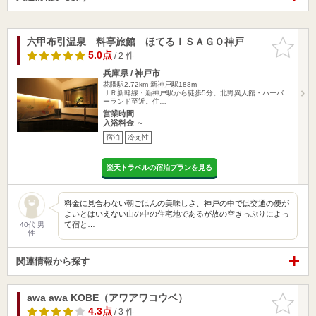
六甲布引温泉 料亭旅館 ほてるＩＳＡＧＯ神戸
お気に入
りに追加
5.0点
/ 2 件
兵庫県 / 神戸市
花隈駅2.72km
新神戸駅188m
ＪＲ新幹線・新神戸駅から徒歩5分。北野異人館・ハーバ
ーランド至近。住…
営業時間
入浴料金 ～
宿泊
冷え性
楽天トラベルの宿泊プランを見る
料金に見合わない朝ごはんの美味しさ、神戸の中では交通の便が
よいとはいえない山の中の住宅地であるが故の空きっぷりによっ
て宿と…
40代 男
性
関連情報から探す
awa awa KOBE（アワアワコウベ）
お気に入
りに追加
4.3点
/ 3 件