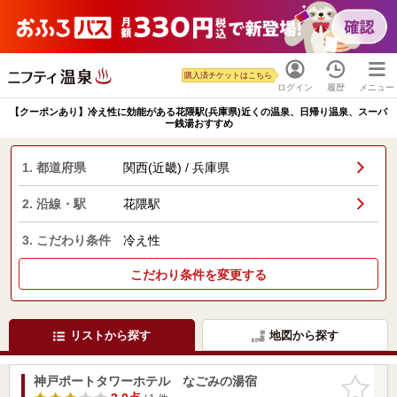
購入済チケットはこちら
ログイン
履歴
メニュー
【クーポンあり】冷え性に効能がある花隈駅(兵庫県)近くの温泉、日帰り温泉、スーパ
ー銭湯おすすめ
1. 都道府県
関西(近畿) / 兵庫県
2. 沿線・駅
花隈駅
3. こだわり条件
冷え性
こだわり条件を変更する
リストから探す
地図から探す
神戸ポートタワーホテル なごみの湯宿
お気に入
りに追加