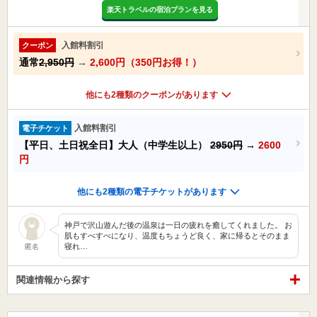
楽天トラベルの宿泊プランを見る
入館料割引
クーポン
通常
2,950円
→
2,600円（350円お得！）
他にも2種類のクーポンがあります
入館料割引
電子チケット
【平日、土日祝全日】大人（中学生以上）
2950円
→
2600
円
他にも2種類の電子チケットがあります
神戸で沢山遊んだ後の温泉は一日の疲れを癒してくれました。 お
肌もすべすべになり、温度もちょうど良く、家に帰るとそのまま
寝れ…
匿名
関連情報から探す