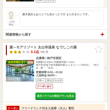
日帰り
冷え性
露天風呂もありとても良かったです また行きたいです。
～10代
男性
関連情報から探す
湯～モアリゾート 太山寺温泉 なでしこの湯
お気に入
りに追加
3.3点
/ 65 件
兵庫県 / 神戸市西区
花隈駅10.83km
学園都市駅1.71km
神戸市営地下鉄学園都市駅からタクシーで約5分、「伊川
谷」駅・「名谷」…
営業時間 8:00～23:00
入浴料金 850円～
日帰り
宿泊
冷え性
クーポンあり
楽天トラベルの宿泊プランを見る
フリードリンク付き入浴券（大人）割引
クーポン