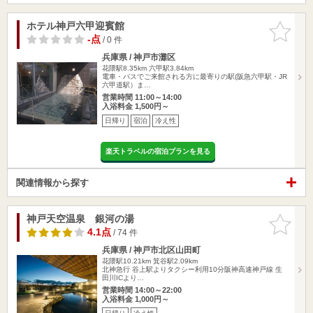
ホテル神戸六甲迎賓館
お気に入
りに追加
-点
/ 0 件
兵庫県 / 神戸市灘区
花隈駅8.35km
六甲駅3.84km
電車・バスでご来館される方に最寄りの駅(阪急六甲駅・JR
六甲道駅）ま…
営業時間 11:00～14:00
入浴料金 1,500円～
日帰り
宿泊
冷え性
楽天トラベルの宿泊プランを見る
関連情報から探す
神戸天空温泉 銀河の湯
お気に入
りに追加
4.1点
/ 74 件
兵庫県 / 神戸市北区山田町
花隈駅10.21km
箕谷駅2.09km
北神急行 谷上駅よりタクシー利用10分阪神高速神戸線 生
田川ICより…
営業時間 14:00～22:00
入浴料金 1,000円～