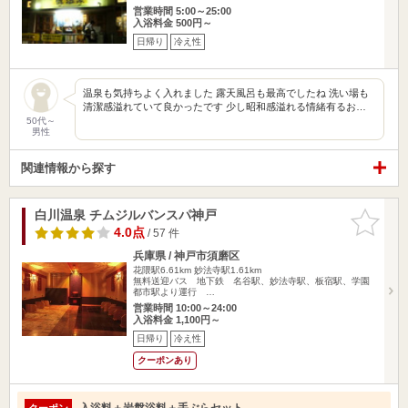
営業時間 5:00～25:00
入浴料金 500円～
日帰り
冷え性
温泉も気持ちよく入れました 露天風呂も最高でしたね 洗い場も
清潔感溢れていて良かったです 少し昭和感溢れる情緒有るお…
50代～
男性
関連情報から探す
白川温泉 チムジルバンスパ神戸
お気に入
りに追加
4.0点
/ 57 件
兵庫県 / 神戸市須磨区
花隈駅6.61km
妙法寺駅1.61km
無料送迎バス 地下鉄 名谷駅、妙法寺駅、板宿駅、学園
都市駅より運行 …
営業時間 10:00～24:00
入浴料金 1,100円～
日帰り
冷え性
クーポンあり
入浴料＋岩盤浴料＋手ぶらセット
クーポン