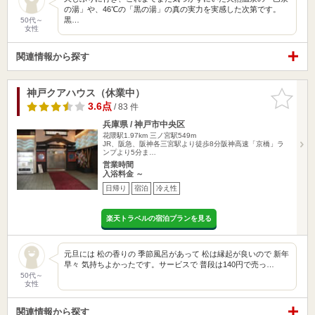
の湯」や、46℃の「黒の湯」の真の実力を実感した次第です。
黒…
50代～
女性
関連情報から探す
神戸クアハウス（休業中）
お気に入
りに追加
3.6点
/ 83 件
兵庫県 / 神戸市中央区
花隈駅1.97km
三ノ宮駅549m
JR、阪急、阪神各三宮駅より徒歩8分阪神高速「京橋」ラ
ンプより5分ま…
営業時間
入浴料金 ～
日帰り
宿泊
冷え性
楽天トラベルの宿泊プランを見る
元旦には 松の香りの 季節風呂があって 松は縁起が良いので 新年
早々 気持ちよかったです。サービスで 普段は140円で売っ…
50代～
女性
関連情報から探す