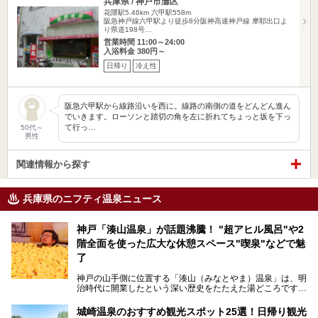
兵庫県 / 神戸市灘区
花隈駅5.46km
六甲駅558m
阪急神戸線六甲駅より徒歩8分阪神高速神戸線 摩耶出口よ
り県道198号…
営業時間 11:00～24:00
入浴料金 380円～
日帰り
冷え性
阪急六甲駅から線路沿いを西に。線路の南側の道をどんどん進ん
でいきます。ローソンと踏切の角を左に折れてちょっと坂を下っ
て行っ…
50代～
男性
関連情報から探す
兵庫県のニフティ温泉ニュース
神戸「湊山温泉」が話題沸騰！ "超アヒル風呂"や2
階全面を使った広大な休憩スペース"喫泉"などで魅
了
神戸の山手側に位置する「湊山（みなとやま）温泉」は、明
治時代に開業したという深い歴史をたたえた湯どころです。
そんな長寿の温泉が今、話題となっています。理由は湯船い
っぱいに浮かぶアヒルちゃん。さらに、ゆったりくつろげて
城崎温泉のおすすめ観光スポット25選！日帰り観光
コワーキングも可能な休憩スペースも人気に。斬新な企画や