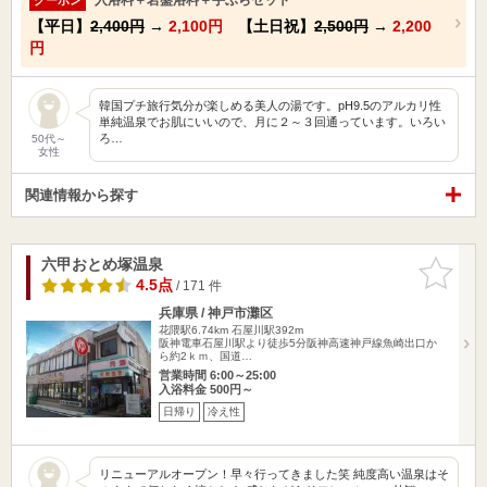
【平日】
2,400円
→
2,100円
【土日祝】
2,500円
→
2,200
円
韓国プチ旅行気分が楽しめる美人の湯です。pH9.5のアルカリ性
単純温泉でお肌にいいので、月に２～３回通っています。いろい
ろ…
50代～
女性
関連情報から探す
六甲おとめ塚温泉
お気に入
りに追加
4.5点
/ 171 件
兵庫県 / 神戸市灘区
花隈駅6.74km
石屋川駅392m
阪神電車石屋川駅より徒歩5分阪神高速神戸線魚崎出口か
ら約2ｋｍ、国道…
営業時間 6:00～25:00
入浴料金 500円～
日帰り
冷え性
リニューアルオープン！早々行ってきました笑 純度高い温泉はそ