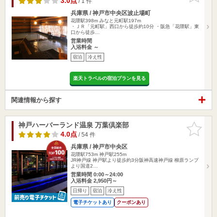
3.0点
/ 1 件
兵庫県 / 神戸市中央区波止場町
花隈駅398m
みなと元町駅197m
・ＪＲ「元町駅」西口から徒歩約10分 ・阪急「花隈駅」東
口から徒歩…
営業時間
入浴料金 ～
宿泊
冷え性
楽天トラベルの宿泊プランを見る
関連情報から探す
神戸ハーバーランド温泉 万葉倶楽部
お気に入
りに追加
4.0点
/ 54 件
兵庫県 / 神戸市中央区
花隈駅753m
神戸駅255m
JR神戸線 神戸駅より徒歩約3分阪神高速神戸線 柳原ランプ
より国道2…
営業時間 0:00～24:00
入浴料金 2,950円～
日帰り
宿泊
冷え性
電子チケットあり
クーポンあり