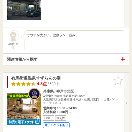
サウナが大きい。健康ランド並み。
40代 男
性
関連情報から探す
有馬街道温泉すずらんの湯
お気に入
りに追加
4.8点
/ 530 件
兵庫県 / 神戸市北区
花隈駅5.66km
北鈴蘭台駅965m
大阪南部方面阪神高速神戸線・生田川出口 → 山麓バイパ
ス・天王谷IC…
営業時間 10:00～24:00
入浴料金 1,000円～
日帰り
冷え性
電子チケットあり