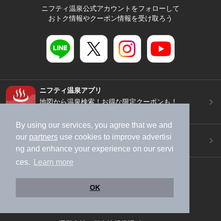
ニフティ温泉公式アカウントをフォローして
おトク情報やクーポン情報を受け取ろう
ニフティ温泉アプリ
地図から温泉検索！お得な限定クーポンも！
今すぐダウンロード！
By using our services, you agree that we and
ご意見ご要望 ・お問い合わせ
our
partners
use cookies to improve advertisi
施設データの新規追加や修正依頼もこちらから
ng and enhance your experience on our servi
ces.
Learn more
スマートフォン
/
PC
加盟店募集（資料請求）
広告出稿のご案内
OK
利用規約
ライフスタイルMEMBERS+規約
特定商取引法に基づく表記
ヘルプ
採用情報