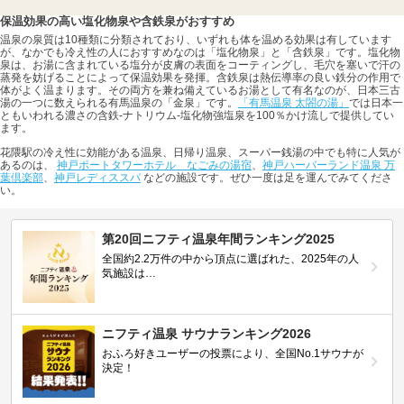
保温効果の高い塩化物泉や含鉄泉がおすすめ
温泉の泉質は10種類に分類されており、いずれも体を温める効果は有しています
が、なかでも冷え性の人におすすめなのは「塩化物泉」と「含鉄泉」です。塩化物
泉は、お湯に含まれている塩分が皮膚の表面をコーティングし、毛穴を塞いで汗の
蒸発を妨げることによって保温効果を発揮。含鉄泉は熱伝導率の良い鉄分の作用で
体がよく温まります。その両方を兼ね備えているお湯として有名なのが、日本三古
湯の一つに数えられる有馬温泉の「金泉」です。
「有馬温泉 太閤の湯」
では日本一
ともいわれる濃さの含鉄-ナトリウム-塩化物強塩泉を100％かけ流しで提供してい
ます。
花隈駅の冷え性に効能がある温泉、日帰り温泉、スーパー銭湯の中でも特に人気が
あるのは、
神戸ポートタワーホテル なごみの湯宿
、
神戸ハーバーランド温泉 万
葉倶楽部
、
神戸レディススパ
などの施設です。ぜひ一度は足を運んでみてくださ
い。
第20回ニフティ温泉年間ランキング2025
全国約2.2万件の中から頂点に選ばれた、2025年の人
気施設は…
ニフティ温泉 サウナランキング2026
おふろ好きユーザーの投票により、全国No.1サウナが
決定！