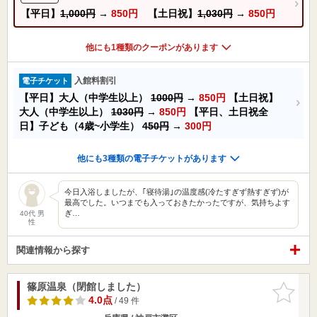
【平日】
1,000円
→
850円
【土日祝】
1,030円
→
850円
他にも1種類のクーポンがあります
入館料割引
電子チケット
【平日】大人（中学生以上）
1000円
→
850円
【土日祝】
大人（中学生以上）
1030円
→
850円
【平日、土日祝全
日】子ども（4歳~小学生）
450円
→
300円
他にも3種類の電子チケットがあります
今日入浴しましたが、｢寝待湯｣の温度感(冷たすぎず熱すぎず)が
最高でした。いつまでも入っておきたかったですが、気持ちよす
ぎ…
40代 男
性
関連情報から探す
篠原温泉（閉館しました）
お気に入
りに追加
4.0点
/ 49 件