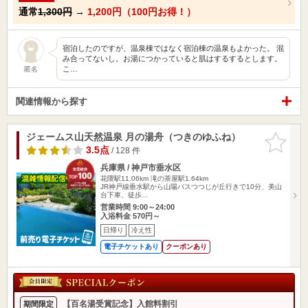
通常
1,300円
→
1,200円（100円お得！）
宿泊したのですが、温泉棟ではなく宿泊棟の温泉もよかった。 混
み合ってないし。お湯につかっていると肌はするするとします。
こ…
匿名
関連情報から探す
ジェームス山天然温泉 月の湯舟（つきのゆふね）
お気に入
りに追加
3.5点
/ 128 件
兵庫県 / 神戸市垂水区
花隈駅11.06km
滝の茶屋駅1.64km
JR神戸線垂水駅から山陽バスつつじが丘行きで10分、美山
台下車、徒歩…
営業時間 9:00～24:00
入浴料金 570円～
日帰り
冷え性
電子チケットあり
クーポンあり
【百名湯受賞記念】入館料割引
期間限定