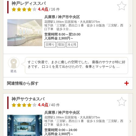
神戸レディススパ
お気に入
りに追加
4.4点
/ 16 件
兵庫県 / 神戸市中央区
花隈駅1.06km
旧居留地・大丸前駅375m
地下鉄「三宮駅」西出口１番 徒歩１分阪急「三宮駅」西
口下車 徒歩３分…
営業時間 8:00～翌10:00
入浴料金 2,900円～
日帰り
宿泊
冷え性
すごく快適で、まさに癒しの空間でした。 薔薇のサウナが特に好
きです。 口コミを見て出かけたので、食事とマッサージも …
匿名
関連情報から探す
神戸サウナ&スパ
お気に入
りに追加
4.4点
/ 40 件
兵庫県 / 神戸市中央区
花隈駅1.06km
旧居留地・大丸前駅375m
地下鉄「三宮駅」西出口１番 徒歩１分阪急「三宮駅」西
口下車 徒歩３分…
営業時間 0:00～24:00
入浴料金 2,900円～