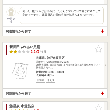
伺った日はジムがお休みだったからか空いていて静かに過ごせて
良かったです。 露天風呂の天然温泉が気持ちよかったです。
30代 女
性
関連情報から探す
新長田ふれあい足湯
お気に入
りに追加
2.2点
/ 4 件
兵庫県 / 神戸市長田区
花隈駅4.77km
新長田駅201m
JR新長田駅（山陽本線）より徒歩5分Ｒ2大橋交差点をＪＲ
新長田方向へ…
営業時間 10:00～18:00
入浴料金 0円～
日帰り
冷え性
関連情報から探す
灘温泉 水道筋店
お気に入
りに追加