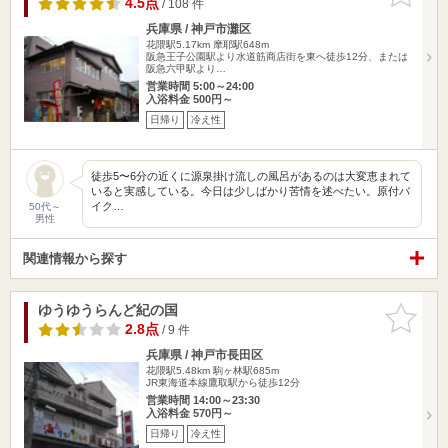
4.5点
/ 108 件
兵庫県 / 神戸市灘区
花隈駅5.17km
摩耶駅648m
阪急王子公園駅より水道筋商店街を東へ徒歩12分、または
阪急六甲駅より…
営業時間 5:00～24:00
入浴料金 500円～
日帰り
冷え性
徒歩5〜6分の近くに源泉掛け流しの風呂があるのは大変恵まれて
いると実感している。今日は少しばかり苦情を述べたい。原付バ
イク…
50代～
男性
関連情報から探す
ゆうゆうらんど紀の国
お気に入
りに追加
2.8点
/ 9 件
兵庫県 / 神戸市長田区
花隈駅5.48km
駒ヶ林駅685m
JR東海道本線鷹取駅から徒歩12分
営業時間 14:00～23:30
入浴料金 570円～
日帰り
冷え性