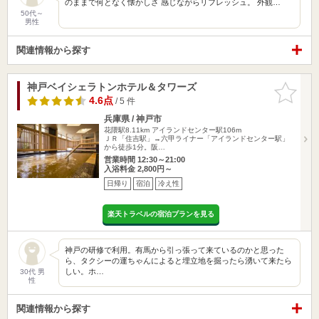
のままで何となく懐かしさ 感じながらリフレッシュ。 外観…
50代～
男性
関連情報から探す
神戸ベイシェラトンホテル＆タワーズ
お気に入
りに追加
4.6点
/ 5 件
兵庫県 / 神戸市
花隈駅8.11km
アイランドセンター駅106m
ＪＲ「住吉駅」→六甲ライナー「アイランドセンター駅」
から徒歩1分。阪…
営業時間 12:30～21:00
入浴料金 2,800円～
日帰り
宿泊
冷え性
楽天トラベルの宿泊プランを見る
神戸の研修で利用。有馬から引っ張って来ているのかと思った
ら、タクシーの運ちゃんによると埋立地を掘ったら湧いて来たら
しい。ホ…
30代 男
性
関連情報から探す