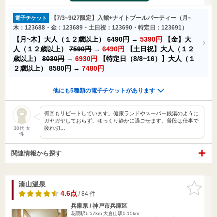
【7/3~9/27限定】入館+ナイトプールパーティー（月~
電子チケット
木：123688・金：123689・土日祝：123690・特定日：123691）
【月~木】大人（１２歳以上）
6490円
→
5390円
【金】大
人（１２歳以上）
7590円
→
6490円
【土日祝】大人（１２
歳以上）
8030円
→
6930円
【特定日（8/8~16）】大人（１
２歳以上）
8580円
→
7480円
他にも5種類の電子チケットがあります
何回もリピートしています。健康ランドやスーパー銭湯のように
ガヤガヤしておらず、ゆっくり静かに過ごせます。普段は仕事で
疲れ切…
30代 女
性
関連情報から探す
湊山温泉
お気に入
りに追加
4.6点
/ 84 件
兵庫県 / 神戸市兵庫区
花隈駅1.57km
大倉山駅1.15km