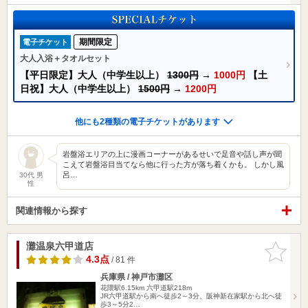
期間限定
電子チケット
大人入浴＋タオルセット
【平日限定】大人（中学生以上）
1300円
→
1000円
【土
日祝】大人（中学生以上）
1500円
→
1200円
他にも2種類の電子チケットがあります
岩盤浴エリアの上に漫画コーナーがあるせいで足音や話し声が聞
こえて岩盤浴目当てなら他に行った方が落ち着くかも。 しかし風
呂…
30代 男
性
関連情報から探す
灘温泉六甲道店
お気に入
りに追加
4.3点
/ 81 件
兵庫県 / 神戸市灘区
花隈駅6.15km
六甲道駅218m
JR六甲道駅から南へ徒歩2～3分、阪神新在家駅から北へ徒
歩3～5分2…