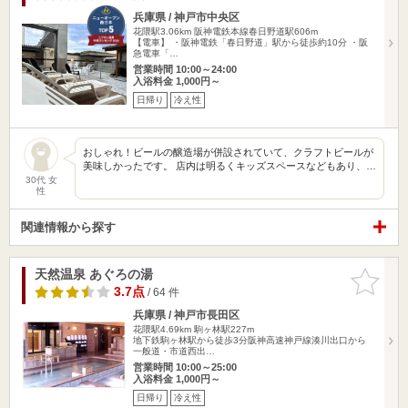
兵庫県 / 神戸市中央区
花隈駅3.06km
阪神電鉄本線春日野道駅606m
【電車】 ・阪神電鉄「春日野道」駅から徒歩約10分 ・阪
急電車「…
営業時間 10:00～24:00
入浴料金 1,000円～
日帰り
冷え性
おしゃれ！ビールの醸造場が併設されていて、クラフトビールが
美味しかったです。 店内は明るくキッズスペースなどもあり、…
30代 女
性
関連情報から探す
天然温泉 あぐろの湯
お気に入
りに追加
3.7点
/ 64 件
兵庫県 / 神戸市長田区
花隈駅4.69km
駒ヶ林駅227m
地下鉄駒ヶ林駅から徒歩3分阪神高速神戸線湊川出口から
一般道・市道西出…
営業時間 10:00～25:00
入浴料金 1,000円～
日帰り
冷え性