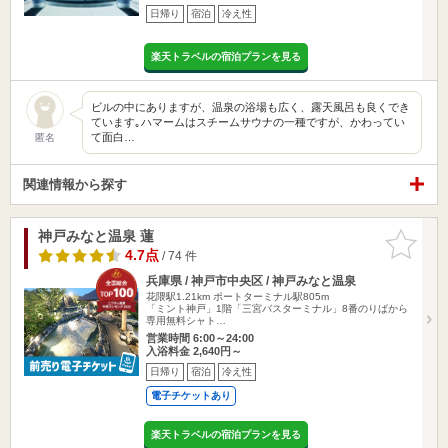
日帰り
宿泊
冷え性
楽天トラベルの宿泊プランを見る
ビルの中にありますが、温泉の浴場も広く、露天風呂も良くでき
ています｡ハマームはスチームサウナの一種ですが、かわってい
て面白…
匿名
関連情報から探す
神戸みなと温泉 蓮
お気に入
りに追加
4.7点
/ 74 件
兵庫県 / 神戸市中央区 / 神戸みなと温泉
花隈駅1.21km
ポートターミナル駅805m
「ミント神戸」1階「三宮バスターミナル」8番のりばから
専用無料シャト…
営業時間 6:00～24:00
入浴料金 2,640円～
日帰り
宿泊
冷え性
電子チケットあり
楽天トラベルの宿泊プランを見る