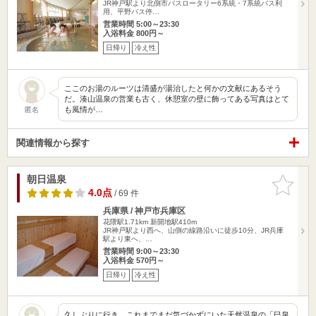
JR神戸駅より北側市バスロータリー6系統・7系統バス利
用、平野バス停…
営業時間 5:00～23:30
入浴料金 800円～
日帰り
冷え性
ここのお湯のルーツは清盛が湯治したと何かの文献にあるそう
だ。湊山温泉の営業も古く、休憩室の壁に飾ってある写真はとて
も風情が…
匿名
関連情報から探す
朝日温泉
お気に入
りに追加
4.0点
/ 69 件
兵庫県 / 神戸市兵庫区
花隈駅1.71km
新開地駅410m
JR神戸駅より西へ、山側の線路沿いに徒歩10分、JR兵庫
駅より東へ、…
営業時間 9:00～23:30
入浴料金 570円～
日帰り
冷え性
久しぶりに行き、これまでまだ気づかずにいた天然温泉の「巳泉