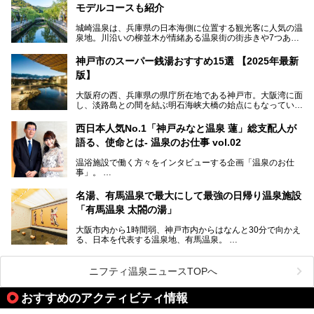
モデルコースも紹介
設備で人々をアッと驚かせる湊山温泉の魅力をリポートしま
す。
城崎温泉は、兵庫県の日本海側に位置する観光客に人気の温
泉地。川沿いの柳並木が情緒ある温泉街の街歩きや7つある
外湯巡り、ロープウェイからの絶景、冬のカニ料理などで知
られています。鉄道の駅から温泉街が近く、歩いて回るのに
神戸市のスーパー銭湯おすすめ15選 【2025年最新
ちょうどよい規模で、日帰りでの訪問にもおすすめです。
版】
この記事では、城崎温泉と周辺の見どころから厳選した25
大阪府の西、兵庫県の県庁所在地である神戸市。大阪湾に面
の観光スポットをピックアップ。温泉やご当地グルメなどを
し、淡路島との間を結ぶ明石海峡大橋の始点にもなっていま
盛り込んだ日帰り観光モデルコースも紹介しているので、ぜ
す。古くから港町として栄え、異国情緒の残る異人館街や中
ひ参考にしてくださいね！
華街をはじめ、きらびやかに発展したハーバーランドなど、
西日本人気No.1「神戸みなと温泉 蓮」総支配人が
人気観光スポットもめじろ押しです。
語る、使命とは- 温泉のお仕事 vol.02
そして、温泉好きの視点から見ると、神戸市といえば何とい
っても「有馬温泉」。日本三古湯の一角をなす、歴史ある名
温浴施設で働く方々をインタビューする企画「温泉のお仕
湯です。そのお湯をリーズナブルに体験できる健康ランドや
事」。
スーパー銭湯があったら……。今回はそんな希望に沿う施設
第2弾はニフティ温泉年間ランキング2018で全国総合ランキ
も含め、おすすめのスパ銭をピックアップしてご紹介してい
ング西日本1位、2年連続「ベストオブ宿泊賞」に輝いた
きます！
名湯、有馬温泉で最大にして最強の日帰り温泉施設
「神戸みなと温泉 蓮」の魅力に迫りました！
「有馬温泉 太閤の湯」
大阪市内から1時間弱、神戸市内からはなんと30分で向かえ
る、日本を代表する温泉地、有馬温泉。
そのなかでも最大の規模を誇る「有馬温泉 太閤の湯」は、
有名な「金泉」と「銀泉」に加え、人工のの炭酸泉まで楽し
める、ある意味「最強」ともいえる施設です。
ニフティ温泉ニュースTOPへ
今回は自慢のお湯をメインにその魅力の数々を紹介します！
おすすめのアクティビティ情報