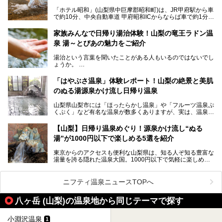
入浴を楽しめる点。全国的に混浴温泉は年々少しずつ減少傾
「ホテル昭和」(山梨県中巨摩郡昭和町)は、JR甲府駅から車
向にありますが、「古湯坊 源泉舘」では本来あるべき混浴
で約10分、中央自動車道 甲府昭和ICからならば車で約1分の
の姿が保たれている点に注目すべきでしょう。
場所にあるビジネスホテル。2名1室で1名あたり4,000円台
から、一人泊でも6,000円台から宿泊可能です。
今回は足元湧出の混浴温泉である「かくし湯大岩風呂」をは
家族みんなで日帰り湯治体験！山梨の竜王ラドン温
じめ、湯治棟である「別館神泉」を中心に「古湯坊 源泉
泉 湯～とぴあの魅力をご紹介
しかし、最大の魅力は“温泉そのもの”でしょう。自家源泉を
舘」の全貌を徹底紹介します。
所有し、豪快に源泉かけ流しで提供。泡付きのある重曹泉系
湯治という言葉を聞いたことがある人もいるのではないでし
統の単純温泉は、入浴すると実にサッパリ爽快。日帰り入浴
ょうか。
不可なこともあり、全国の温泉ファンがこの温泉を求めて
「ホテル昭和」へ宿泊します。この価格帯のビジネスホテル
なかなか体験できない、湯治体験が日帰りでできる温浴施設
では循環濾過の沸かし湯が一般的ですが、ここは本物の極上
「はやぶさ温泉」体験レポート！山梨の絶景と美肌
が山梨にあります。
温泉。まさに価格破壊と言えるクオリティです。
のぬる湯源泉かけ流し日帰り温泉
家族みんなで楽しめる、山梨県の「竜王ラドン温泉 湯～と
今回は筆者自ら宿泊し、「ホテル昭和」の温泉をはじめ、客
山梨県山梨市には「ほったらかし温泉」や「フルーツ温泉ぷ
ぴあ」の魅力をご紹介します。
室や無料朝食などをご紹介。温泉通が口を揃えて絶賛する神
くぷく」など有名な温泉が数多くありますが、実は、温泉マ
コスパ宿の全貌を徹底解説します！
ニアがわざわざ遠方から足を運ぶ極上の日帰り温泉もあるん
───
です。今回紹介する「はやぶさ温泉」も、そのひとつ。温泉
提供元：株式会社湯ーとぴあ【PR】
【山梨】日帰り温泉めぐり！源泉かけ流し“ぬる
はもちろん、絶景や地元食材を活かしたグルメも堪能できま
この記事は株式会社湯ーとぴあのPRレポート記事です。
湯”が1000円以下で楽しめる5選を紹介
す。
「はやぶさ温泉」が多くの人を惹きつける理由を詳しく解説
東京からのアクセスも便利な山梨県は、知る人ぞ知る豊富な
します。
湯量を誇る隠れた温泉大国。1000円以下で気軽に楽しめ
る、極上の源泉かけ流し日帰り温泉が点在しています。しか
も、これからの季節に嬉しい、じんわりと体の芯まで温ま
る“ぬる湯”が豊富なのも魅力。今回は、湯質も抜群で心ゆく
ニフティ温泉ニュースTOPへ
までリラックスできる山梨のお得な日帰り温泉を、実際体験
した感想と共に紹介します。
八ヶ岳 (山梨)の温泉地から同じテーマで探す
※ぬる湯とは35℃～39℃程度の体温に近いぬるめ温泉のこ
とです。
小淵沢温泉
1