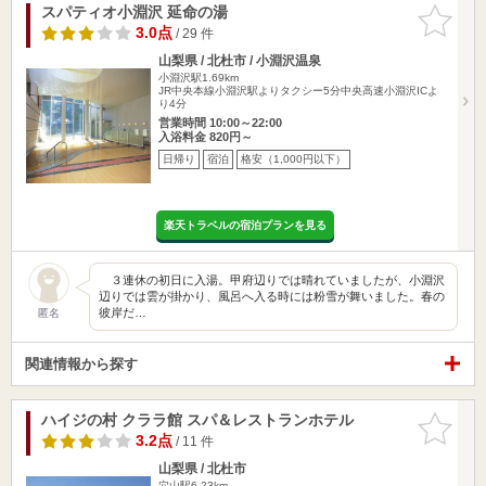
スパティオ小淵沢 延命の湯
お気に入
りに追加
3.0点
/ 29 件
山梨県 / 北杜市 / 小淵沢温泉
小淵沢駅1.69km
JR中央本線小淵沢駅よりタクシー5分中央高速小淵沢ICよ
り4分
営業時間 10:00～22:00
入浴料金 820円～
日帰り
宿泊
格安（1,000円以下）
楽天トラベルの宿泊プランを見る
３連休の初日に入湯。甲府辺りでは晴れていましたが、小淵沢
辺りでは雲が掛かり、風呂へ入る時には粉雪が舞いました。春の
彼岸だ…
匿名
関連情報から探す
ハイジの村 クララ館 スパ＆レストランホテル
お気に入
りに追加
3.2点
/ 11 件
山梨県 / 北杜市
穴山駅6.23km