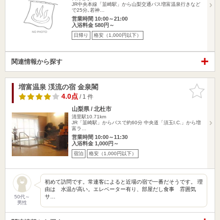
JR中央本線「韮崎駅」から山梨交通バス増富温泉行きなど
で25分､若神…
営業時間 10:00～21:00
入浴料金 580円～
日帰り
格安（1,000円以下）
関連情報から探す
増富温泉 渓流の宿 金泉閣
お気に入
りに追加
4.0点
/ 1 件
山梨県 / 北杜市
清里駅10.71km
JR「韮崎駅」からバスで約60分 中央道「須玉I.C.」から増
富ラ…
営業時間 10:00～11:30
入浴料金 1,000円～
宿泊
格安（1,000円以下）
初めて訪問です。常連客によると近場の宿で一番だそうです。 理
由は 水温が高い。エレベーター有り、部屋だし食事 雰囲気
サ…
50代～
男性