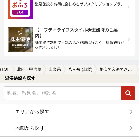
温浴施設をお得に楽しめるサブスクリプションプラン
【ニフティライフスタイル株主優待のご案
内】
株主優待制度で人気の温浴施設に行こう！対象施設が
拡充されました！
TOP
北陸・甲信越
山梨県
八ヶ岳 (山梨)
格安で入浴できる八ヶ岳 (山梨)の温泉、日帰り温泉、スーパー銭湯おすすめ
温浴施設を探す
エリアから探す
地図から探す