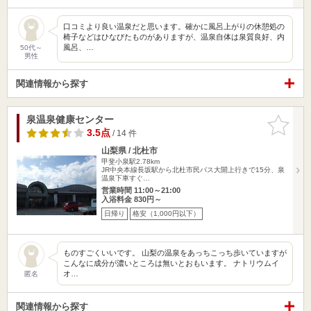
口コミより良い温泉だと思います。確かに風呂上がりの休憩処の
椅子などはひなびたものがありますが、温泉自体は泉質良好、内
風呂、…
50代～
男性
関連情報から探す
泉温泉健康センター
お気に入
りに追加
3.5点
/ 14 件
山梨県 / 北杜市
甲斐小泉駅2.78km
JR中央本線長坂駅から北杜市民バス大開上行きで15分、泉
温泉下車すぐ…
営業時間 11:00～21:00
入浴料金 830円～
日帰り
格安（1,000円以下）
ものすごくいいです。 山梨の温泉をあっちこっち歩いていますが
こんなに成分が濃いところは無いとおもいます。 ナトリウムイ
オ…
匿名
関連情報から探す