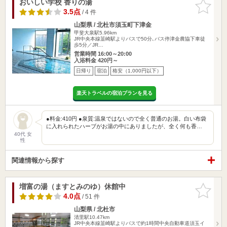
おいしい学校 香りの湯
お気に入
りに追加
3.5点
/ 4 件
山梨県 / 北杜市須玉町下津金
甲斐大泉駅5.96km
JR中央本線韮崎駅よりバスで50分､バス停津金農協下車徒
歩5分／JR…
営業時間 16:00～20:00
入浴料金 420円～
日帰り
宿泊
格安（1,000円以下）
楽天トラベルの宿泊プランを見る
●料金:410円 ●泉質:温泉ではないので全く普通のお湯。白い布袋
に入れられたハーブがお湯の中にありましたが、全く何も香…
40代 女
性
関連情報から探す
増富の湯（ますとみのゆ）休館中
お気に入
りに追加
4.0点
/ 51 件
山梨県 / 北杜市
清里駅10.47km
JR中央本線韮崎駅よりバスで約1時間中央自動車道須玉イ