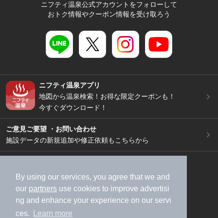
ニフティ温泉公式アカウントをフォローして
おトク情報やクーポン情報を受け取ろう
ニフティ温泉アプリ
地図から温泉検索！お得な限定クーポンも！
今すぐダウンロード！
ご意見ご要望 ・お問い合わせ
施設データの新規追加や修正依頼もこちらから
スマートフォン
/
PC
加盟店募集（資料請求）
広告出稿のご案内
By using our services, you agree that we and
our
partners
use cookies to improve advertisi
利用規約
ライフスタイルMEMBERS+規約
ng and enhance your experience on our servi
特定商取引法に基づく表記
ヘルプ
採用情報
ces.
Learn more
運営会社
個人情報保護ポリシー