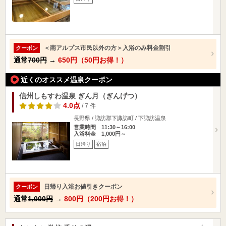
＜南アルプス市民以外の方＞入浴のみ料金割引
クーポン
通常
700円
→
650円（50円お得！）
近くのオススメ温泉クーポン
信州しもすわ温泉 ぎん月（ぎんげつ）
4.0点
/ 7 件
長野県 / 諏訪郡下諏訪町 / 下諏訪温泉
営業時間 11:30～16:00
入浴料金 1,000円～
日帰り
宿泊
日帰り入浴お値引きクーポン
クーポン
通常
1,000円
→
800円（200円お得！）