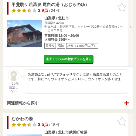
甲斐駒ケ岳温泉 尾白の湯（おじらのゆ）
お気に入
りに追加
3.9点
/ 24 件
山梨県 / 北杜市
長坂駅5.42km
中央本線小淵沢駅下車、タクシーで20分中央道韮崎インタ
ーより２０分
営業時間 12:00～20:00
入浴料金 830円～
日帰り
宿泊
格安（1,000円以下）
楽天トラベルの宿泊プランを見る
泉温35.1℃，pH7.7でフォッサマグナに湧く高濃度温泉とのこと
です。特にバリウムイオンとストロンチウムイオンが多く含ま…
～10代
指定し
ない
関連情報から探す
むかわの湯
お気に入
りに追加
3.5点
/ 18 件
山梨県 / 北杜市武川町牧原