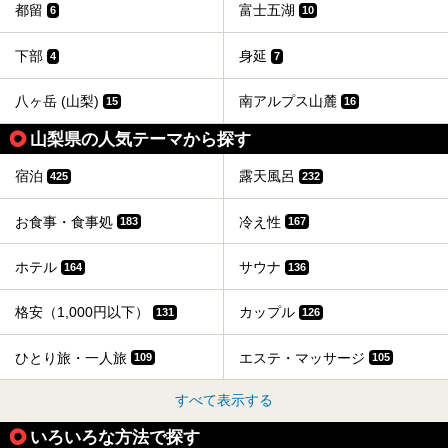
都留
富士五湖
6
10
下部
身延
4
7
八ヶ岳 (山梨)
南アルプス山麓
15
16
山梨県の人気テーマから探す
宿泊
露天風呂
425
232
お食事・食事処
冷え性
183
167
ホテル
サウナ
164
136
格安（1,000円以下）
カップル
131
126
ひとり旅・一人旅
エステ・マッサージ
109
105
すべて表示する
いろいろな方法で探す