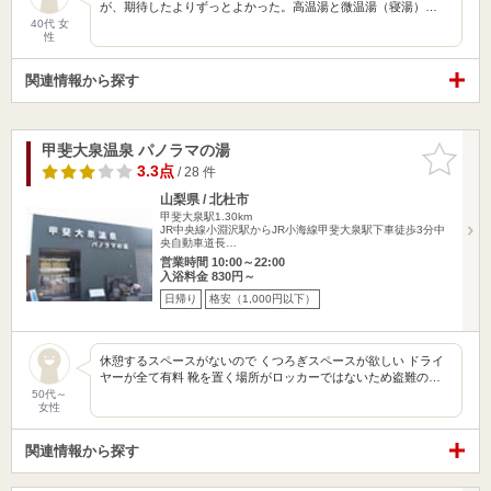
が、期待したよりずっとよかった。高温湯と微温湯（寝湯）…
40代 女
性
関連情報から探す
甲斐大泉温泉 パノラマの湯
お気に入
りに追加
3.3点
/ 28 件
山梨県 / 北杜市
甲斐大泉駅1.30km
JR中央線小淵沢駅からJR小海線甲斐大泉駅下車徒歩3分中
央自動車道長…
営業時間 10:00～22:00
入浴料金 830円～
日帰り
格安（1,000円以下）
休憩するスペースがないので くつろぎスペースが欲しい ドライ
ヤーが全て有料 靴を置く場所がロッカーではないため盗難の…
50代～
女性
関連情報から探す