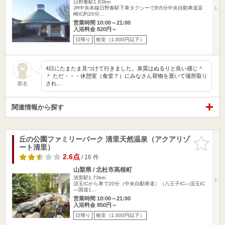
日野春駅1.63km
JR中央本線日野春駅下車タクシーで約5分中央自動車道韮
崎IC約20分…
営業時間 10:00～21:00
入浴料金 820円～
日帰り
格安（1,000円以下）
4日にたまたま見つけて行きました。泉質はぬるりと良い感じ＾
＾ ただ・・・休憩室（食堂？）にみなさん荷物を置いて場所取り
され…
匿名
関連情報から探す
丘の公園ファミリーパーク 清里天然温泉（アクアリゾ
お気に入
ート清里）
りに追加
2.6点
/ 16 件
山梨県 / 北杜市高根町
清里駅1.73km
須玉ICから車で20分（中央自動車道）（八王子IC—須玉IC
—国道1…
営業時間 10:00～21:00
入浴料金 850円～
日帰り
格安（1,000円以下）