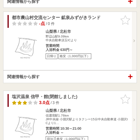
関連情報から探す
都市農山村交流センター 鉱泉みずがきランド
お気に入
りに追加
-点
/ 0 件
山梨県 / 北杜市
野辺山駅9.09km
中央自動車須玉ICより
営業時間
入浴料金 630円～
日帰り
格安（1,000円以下）
関連情報から探す
塩沢温泉 信甲・館(閉館しました)
お気に入
りに追加
3.0点
/ 3 件
山梨県 / 北杜市
信濃境駅1.76km
JR中央線 小淵沢駅よりタクシー15分中央自動車道 小淵沢I
Cより1…
営業時間 10:30～21:00
入浴料金 ～
宿泊
格安（1,000円以下）