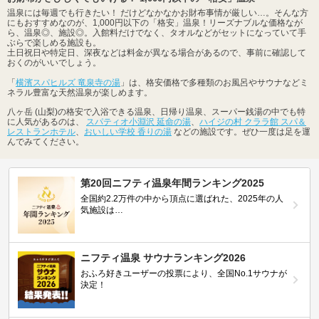
温泉には毎週でも行きたい！ だけどなかなかお財布事情が厳しい…。そんな方
にもおすすめなのが、1,000円以下の「格安」温泉！リーズナブルな価格なが
ら、温泉◎、施設◎。入館料だけでなく、タオルなどがセットになっていて手
ぶらで楽しめる施設も。
土日祝日や特定日、深夜などは料金が異なる場合があるので、事前に確認して
おくのがいいでしょう。
「
横濱スパヒルズ 竜泉寺の湯
」は、格安価格で多種類のお風呂やサウナなどミ
ネラル豊富な天然温泉が楽しめます。
八ヶ岳 (山梨)の格安で入浴できる温泉、日帰り温泉、スーパー銭湯の中でも特
に人気があるのは、
スパティオ小淵沢 延命の湯
、
ハイジの村 クララ館 スパ＆
レストランホテル
、
おいしい学校 香りの湯
などの施設です。ぜひ一度は足を運
んでみてください。
第20回ニフティ温泉年間ランキング2025
全国約2.2万件の中から頂点に選ばれた、2025年の人
気施設は…
ニフティ温泉 サウナランキング2026
おふろ好きユーザーの投票により、全国No.1サウナが
決定！