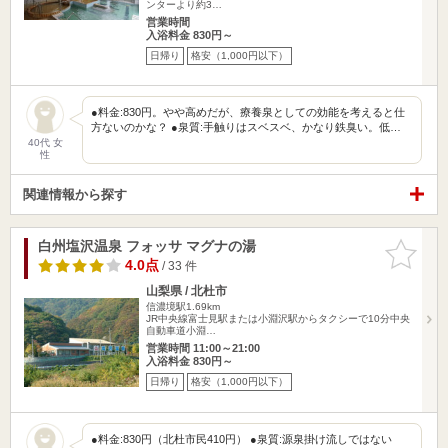
ンターより約3…
営業時間
入浴料金 830円～
日帰り
格安（1,000円以下）
●料金:830円。やや高めだが、療養泉としての効能を考えると仕
方ないのかな？ ●泉質:手触りはスベスベ、かなり鉄臭い。低…
40代 女
性
関連情報から探す
白州塩沢温泉 フォッサ マグナの湯
お気に入
りに追加
4.0点
/ 33 件
山梨県 / 北杜市
信濃境駅1.69km
JR中央線富士見駅または小淵沢駅からタクシーで10分中央
自動車道小淵…
営業時間 11:00～21:00
入浴料金 830円～
日帰り
格安（1,000円以下）
●料金:830円（北杜市民410円） ●泉質:源泉掛け流しではない