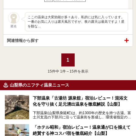
ここの温泉は大変効能が多々あり、私的には気に入っています。
一番のお気に入りは露天風呂ですが、夜の露天は最高ですよ！星
を観な…
匿名
関連情報から探す
1
15
件中 1件～15件を表示
山梨県のニフティ温泉ニュース
下部温泉「古湯坊 源泉舘」宿泊レビュー！混浴文
化を守り抜く足元湧出温泉を徹底解説【山梨】
下部温泉(山梨県身延町)は、約1300年の歴史を持つ古湯。富
士川支流の下部川に沿って温泉街を形成し、環境省指定の国
民保養温泉地でもあります。
中でも「古湯坊 源泉舘」は、戦国時代に武田信玄公も療養
「ホテル昭和」宿泊レビュー！温泉通が口を揃えて
したと伝えられる名湯の宿。最大の特徴は、令和の現代にお
絶賛する神コスパ宿を徹底紹介【山梨】
いても混浴文化が守られ、老若男女の分け隔て一切無く温泉