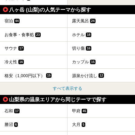
八ヶ岳 (山梨)の人気テーマから探す
宿泊
露天風呂
44
24
お食事・食事処
ホテル
23
18
サウナ
切り傷
17
16
冷え性
カップル
16
15
格安（1,000円以下）
源泉かけ流し
15
12
すべて表示する
山梨県の温泉エリアから同じテーマで探す
石和
甲府
17
45
勝沼
大月
6
5