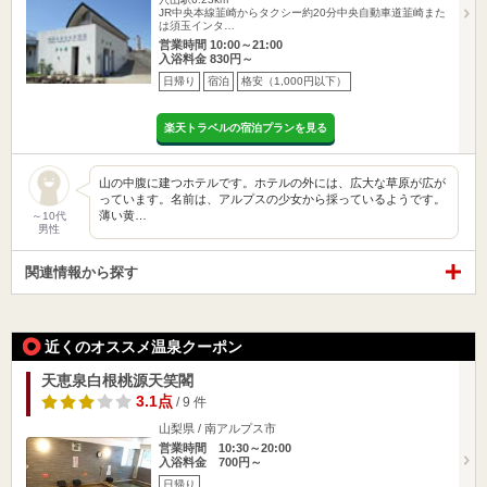
JR中央本線韮崎からタクシー約20分中央自動車道韮崎また
は須玉インタ…
営業時間 10:00～21:00
入浴料金 830円～
日帰り
宿泊
格安（1,000円以下）
楽天トラベルの宿泊プランを見る
山の中腹に建つホテルです。ホテルの外には、広大な草原が広が
っています。名前は、アルプスの少女から採っているようです。
薄い黄…
～10代
男性
関連情報から探す
近くのオススメ温泉クーポン
天恵泉白根桃源天笑閣
3.1点
/ 9 件
山梨県 / 南アルプス市
営業時間 10:30～20:00
入浴料金 700円～
日帰り