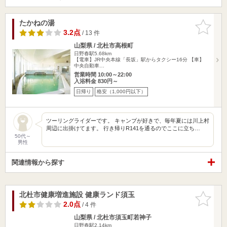
たかねの湯
お気に入
りに追加
3.2点
/ 13 件
山梨県 / 北杜市高根町
日野春駅5.68km
【電車】JR中央本線「長坂」駅からタクシー16分 【車】
中央自動車…
営業時間 10:00～22:00
入浴料金 830円～
日帰り
格安（1,000円以下）
ツーリングライダーです。 キャンプが好きで、毎年夏には川上村
周辺に出掛けてます。 行き帰りR141を通るのでここに立ち…
50代～
男性
関連情報から探す
北杜市健康増進施設 健康ランド須玉
お気に入
りに追加
2.0点
/ 4 件
山梨県 / 北杜市須玉町若神子
日野春駅2.14km