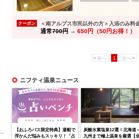
＜南アルプス市民以外の方＞入浴のみ料
クーポン
通常
700円
→
650円（50円お得！）
前へ
1
次へ
ニフティ温泉ニュース
【おふろパス限定特典】湯船で
炭酸水素塩泉12選！北海道
浮かんだ悩みもスッキリ！「占
九州まで極上温泉を厳選【