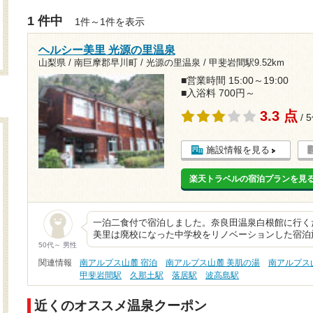
1 件中
1件～1件を表示
ヘルシー美里 光源の里温泉
山梨県 / 南巨摩郡早川町 / 光源の里温泉 /
甲斐岩間駅9.52km
■営業時間 15:00～19:00
■入浴料 700円～
3.3 点
/ 
施設情報を見る
楽天トラベルの宿泊プランを見
一泊二食付で宿泊しました。奈良田温泉白根館に行く
美里は廃校になった中学校をリノベーションした宿泊
50代～ 男性
関連情報
南アルプス山麓 宿泊
南アルプス山麓 美肌の湯
南アルプス
甲斐岩間駅
久那土駅
落居駅
波高島駅
近くのオススメ温泉クーポン