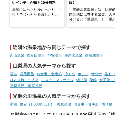
いベンチ」が毎月10分無料
版】
湯船にゆったり浸かったり、サ
「炭酸水素塩泉」は、比較
ウナでじっと汗を流したり。
国各地に点在する泉質。大
分けると「重曹泉」と「重
土類泉」に分かれます。
そんな「一人でぼんやり過ごす
また硫黄や鉄分などの特殊
時間」、ふだん後回しにしてい
が混ざり合うことで、複雑
た「これからのこと」や「ちょ
多様な個性を持つことも多
近隣の温泉地から同じテーマで探す
っとした悩み」が、頭に浮かん
す。
でくることはありませんか？
西山温泉
奈良田温泉
芦安温泉
桃の木温泉
雨畑湖温泉
今回は筆者自ら入浴した中
ら、日本各地にある炭酸水
山梨県の人気テーマから探す
泉を12施設セレクト。すべ
お風呂でリラックスしているか
日帰り入浴可能で、源泉か
宿泊
露天風呂
お食事・食事処
冷え性
ホテル
サウナ
格安（
らこそ向き合える、大切な自分
しと泉質の良さにこだわり
ひとり旅・一人旅
エステ・マッサージ
切り傷
旅館
女子旅・
の本音。
つ、万人におすすめしたい
貸切風呂、個室風呂
を厳選しました。
そんな心のつぶやきを、湯あが
光源の里温泉の人気テーマから探す
りの温まった心のまま相談でき
たら素敵ですよね。
宿泊
格安（1,000円以下）
美肌の湯
お食事・食事処
切り傷
お財布がさびしくてもいける！ 1,000円以下の「