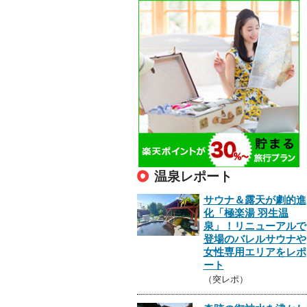
温泉レポート
サウナ＆露天が劇的進
化「極楽湯 羽生温
泉」！リニューアルで
登場のバレルサウナや
女性専用エリアをレポ
ート
（突レポ）