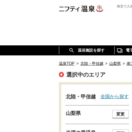
格安で入
温浴施設を探す
電
温泉TOP
>
北陸・甲信越
>
山梨県
>
南
選択中のエリア
全国から探す
北陸・甲信越
山梨県
変更