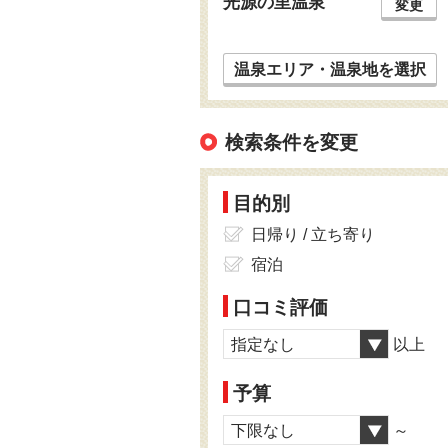
光源の里温泉
変更
温泉エリア・温泉地を選択
検索条件を変更
目的別
日帰り / 立ち寄り
宿泊
口コミ評価
指定なし
以上
予算
下限なし
～