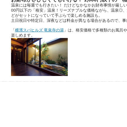
温泉には毎週でも行きたい！ だけどなかなかお財布事情が厳しい
ニフティ温泉の「占いベンチ」
00円以下の「格安」温泉！リーズナブルな価格ながら、温泉◎
は、そんなあなたの心のつぶや
どがセットになっていて手ぶらで楽しめる施設も。
きをプロの占い師に相談するこ
土日祝日や特定日、深夜などは料金が異なる場合があるので、事
とができるサービスです。
「
横濱スパヒルズ 竜泉寺の湯
」は、格安価格で多種類のお風呂
楽しめます。
おふろパス会員様なら、この特
別なひとときを「毎月10分無
料」でご利用いただけます。
お湯で体がほぐれたら、次は占
い師さんとお話しして、心もほ
ぐしてみませんか？