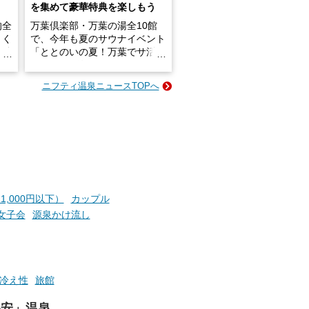
を集めて豪華特典を楽しもう
的全
万葉倶楽部・万葉の湯全10館
きく
で、今年も夏のサウナイベント
炭酸
「ととのいの夏！万葉でサ活2
026」が開催されます！
ニフティ温泉ニュースTOPへ
成分
2026年8月1日（土）～8月31
かつ
日（月）までの開催期間中は、
いで
サウナ飯やサウナドリンク、岩
盤浴の利用などで「万葉サウナ
札」を集めることで、オリジナ
か
ルグッズや無料券などの特典と
素塩
交換可能。
て
け流
さらに、各館ではアロマロウリ
1,000円以下）
カップル
つ
ュやアウフグースなど、サウナ
女子会
源泉かけ流し
施設
好きにはたまらない多彩なイベ
ントも予定されています。ぜひ
チェックしてください！
───
冷え性
旅館
提供元：万葉倶楽部株式会社
【PR】
格安」温泉