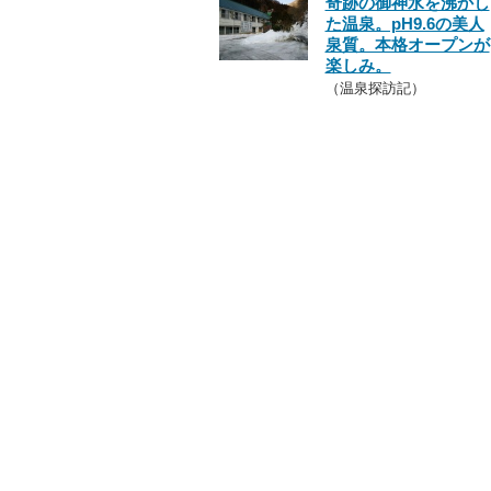
奇跡の御神水を沸かし
た温泉。pH9.6の美人
泉質。本格オープンが
楽しみ。
（温泉探訪記）