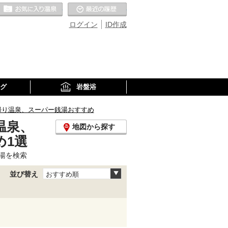
お気に入りの温泉
最近の履歴
ログイン
ID作成
グ
岩盤浴
帰り温泉、スーパー銭湯おすすめ
温泉、
地図から探す
め1選
湯を検索
並び替え
おすすめ順