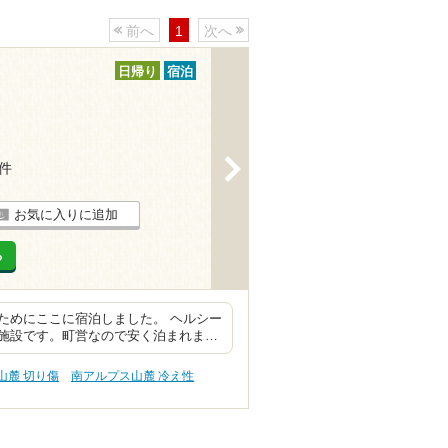
前へ
1
次へ
日帰り
宿泊
>
5件
お気に入りに追加
る
ためにここに宿泊しました。 ヘルシー
施設です。町営なので安く泊まれま…
山麓 切り傷
南アルプス山麓 冷え性