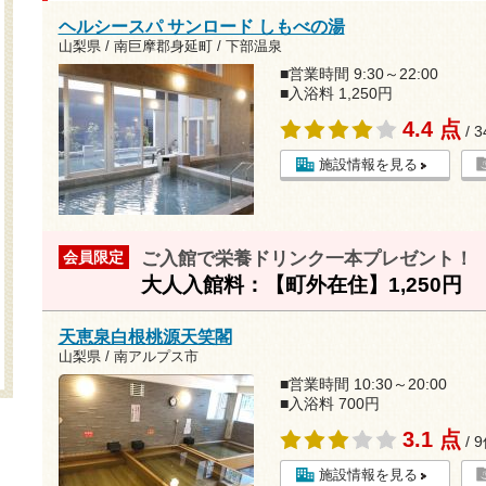
ヘルシースパ サンロード しもべの湯
山梨県 / 南巨摩郡身延町 / 下部温泉
■営業時間 9:30～22:00
■入浴料 1,250円
4.4 点
/ 
施設情報を見る
ご入館で栄養ドリンク一本プレゼント！
会員限定
大人入館料：【町外在住】1,250円 
天恵泉白根桃源天笑閣
山梨県 / 南アルプス市
■営業時間 10:30～20:00
■入浴料 700円
3.1 点
/ 
施設情報を見る