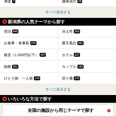
瀬波
越後湯沢
7
16
すべて表示する
新潟県の人気テーマから探す
宿泊
冷え性
645
283
お食事・食事処
露天風呂
275
261
格安（1,000円以下）
ホテル
247
227
旅館
カップル
201
193
ひとり旅・一人旅
切り傷
176
175
すべて表示する
いろいろな方法で探す
全国の施設から同じテーマで探す