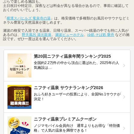
ぶらで楽しめる施設も。
土日祝日や特定日、深夜などは料金が異なる場合があるので、事前に確認して
おくのがいいでしょう。
「
横濱スパヒルズ 竜泉寺の湯
」は、格安価格で多種類のお風呂やサウナなどミ
ネラル豊富な天然温泉が楽しめます。
瀬波の格安で入浴できる温泉、日帰り温泉、スーパー銭湯の中でも特に人気が
あるのは、
野天風呂 湯元龍泉
、
瀬波ビューホテル
、
ゆ処 そば処 磐舟
などの施
設です。ぜひ一度は足を運んでみてください。
第20回ニフティ温泉年間ランキング2025
全国約2.2万件の中から頂点に選ばれた、2025年の人
気施設は…
ニフティ温泉 サウナランキング2026
おふろ好きユーザーの投票により、全国No.1サウナが
決定！
ニフティ温泉プレミアムクーポン
ノジマモバイル会員向け 通常よりもお得な「特別価
格」で人気の温泉を満喫できる！