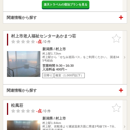
楽天トラベルの宿泊プランを見る
関連情報から探す
村上市老人福祉センターあかまつ荘
お気に入
りに追加
-点
/ 0 件
新潟県 / 村上市
村上駅1.72km
村上駅から「せなみ巡回バス」をご利用ください。 国道34
5号経由
営業時間 9:30～16:30
入浴料金 400円～
日帰り
格安（1,000円以下）
関連情報から探す
松風荘
お気に入
りに追加
-点
/ 0 件
新潟県 / 村上市
村上駅1.84km
村上駅、岩船港より瀬波温泉方面に県道3号線で6～7分。
瀬波温泉で瀬波…