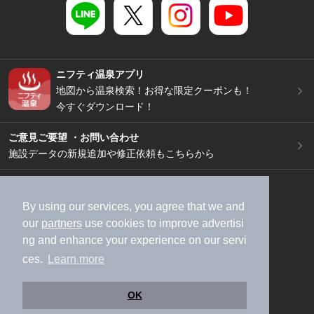
ニフティ温泉アプリ
地図から温泉検索！お得な限定クーポンも！
今すぐダウンロード！
ご意見ご要望 ・お問い合わせ
施設データの新規追加や修正依頼もこちらから
スマートフォン
/
PC
加盟店募集（資料請求）
広告出稿のご案内
By using our services, you agree that we and
our
partners
use cookies to improve advertisi
利用規約
ライフスタイルMEMBERS+規約
ng and enhance your experience on our servi
特定商取引法に基づく表記
ヘルプ
採用情報
ces.
Learn more
運営会社
個人情報保護ポリシー
©NIFTY Lifestyle Co., Ltd.
OK