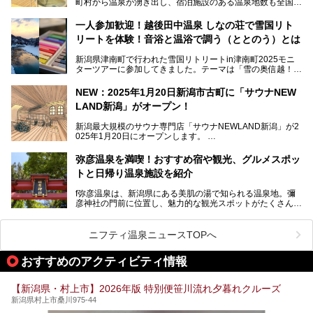
町村から温泉が湧き出し、宿泊施設のある温泉地数も全国有
めました。
数で、魅力的な温泉がいっぱいの県でもあります。日帰りで
アフタースキーは温泉で決まりですね！
温泉が利用ができる宿泊施設も多く、スーパー銭湯も多彩な
一人参加歓迎！越後田中温泉 しなの荘で雪国リト
サービスを提供する施設がいろいろ。
リートを体験！音浴と温浴で調う（ととのう）とは
観光やレジャーに温泉を組み合わせれば、旅はさらに充実し
ますね。今回は、新潟県でおすすめのスーパー銭湯をご紹介
新潟県津南町で行われた雪国リトリートin津南町2025モニ
します。
ターツアーに参加してきました。テーマは「雪の奥信越！音
浴と温浴で調うリトリート」。
NEW：2025年1月20日新潟市古町に「サウナNEW
温泉ライターとして「温浴」は頻繁に体験していますが、
LAND新潟」がオープン！
「音浴」とは果たしてどんな体験なのでしょう？とても気に
なります。
新潟最大規模のサウナ専門店「サウナNEWLAND新潟」が2
025年1月20日にオープンします。
古町はかつて港町として栄えていた日本海有数の花街。この
街に再び笑顔と賑わいを取り戻し、新たなランドマークとし
なお、宿泊した温泉は日帰り入浴もできる秘湯「越後田中温
弥彦温泉を満喫！おすすめ宿や観光、グルメスポッ
て地域活性化を目指します。
泉 しなの荘」です。こちらについても詳しく紹介します。
トと日帰り温泉施設を紹介
サウナ室のテーマは「海賊船」‥⁉ ユニークなサウナ室を
含む３つのポイントをご紹介！
───
f弥彦温泉は、新潟県にある美肌の湯で知られる温泉地。彌
彦神社の門前に位置し、魅力的な観光スポットがたくさんあ
提供元：一般社団法人 雪国観光舎【PR】
ります。
この記事は一般社団法人 雪国観光舎のPRレポート記事で
この記事では、弥彦温泉の宿泊に最適なおすすめ宿や、日帰
ニフティ温泉ニュースTOPへ
す。
り施設、グルメスポット、弥彦の自然を堪能できる観光スポ
ットをご紹介します。初めての弥彦温泉旅行を計画している
おすすめのアクティビティ情報
方に向けて、弥彦温泉の魅力を存分にお伝えしますので、ぜ
ひ参考にしてみてくださいね！
【新潟県・村上市】2026年版 特別便笹川流れ夕暮れクルーズ
新潟県村上市桑川975-44