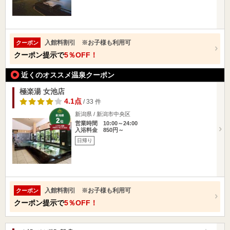
入館料割引 ※お子様も利用可
クーポン
クーポン提示で
5％OFF！
近くのオススメ温泉クーポン
極楽湯 女池店
4.1点
/ 33 件
新潟県 / 新潟市中央区
営業時間 10:00～24:00
入浴料金 850円～
日帰り
入館料割引 ※お子様も利用可
クーポン
クーポン提示で
5％OFF！