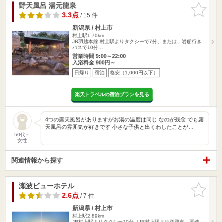
野天風呂 湯元龍泉
お気に入
りに追加
3.3点
/ 15 件
新潟県 / 村上市
村上駅1.70km
JR羽越本線 村上駅よりタクシーで7分、または、岩船行き
バスで10分…
営業時間 9:00～22:00
入浴料金 900円～
日帰り
宿泊
格安（1,000円以下）
楽天トラベルの宿泊プランを見る
4つの露天風呂がありますがお湯の温度は同じ なのが残念 でも露
天風呂の雰囲気が好きです 小さな子供と出くわしたことが…
50代～
女性
関連情報から探す
瀬波ビューホテル
お気に入
りに追加
2.6点
/ 7 件
新潟県 / 村上市
村上駅2.89km
JR村上駅よりタクシー10分（JR村上駅より送迎有 要連