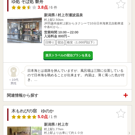
ゆ処 そば処 磐舟
お気に入
りに追加
3.8点
/ 6 件
新潟県 / 村上市瀬波温泉
村上駅2.50km
JR羽越本線村上駅からタクシーで10分日本海東北自動車道
中条ICから…
営業時間 10:00～22:00
入浴料金 800円～
日帰り
宿泊
格安（1,000円以下）
楽天トラベルの宿泊プランを見る
日本海とは道路を挟んでいますが、風呂場は三階に位置している
ので日本海を眺めることが出来ます。 内湯は、薄く濁った色が付
き、…
～10代
男性
関連情報から探す
木もれびの宿 ゆのか
お気に入
りに追加
5.0点
/ 1 件
新潟県 / 村上市
村上駅1.77km
村上駅よりお車にて約１０分