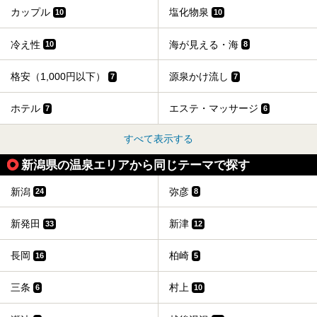
カップル
塩化物泉
10
10
冷え性
海が見える・海
10
8
格安（1,000円以下）
源泉かけ流し
7
7
ホテル
エステ・マッサージ
7
6
すべて表示する
新潟県の温泉エリアから同じテーマで探す
新潟
弥彦
24
8
新発田
新津
33
12
長岡
柏崎
16
5
三条
村上
6
10