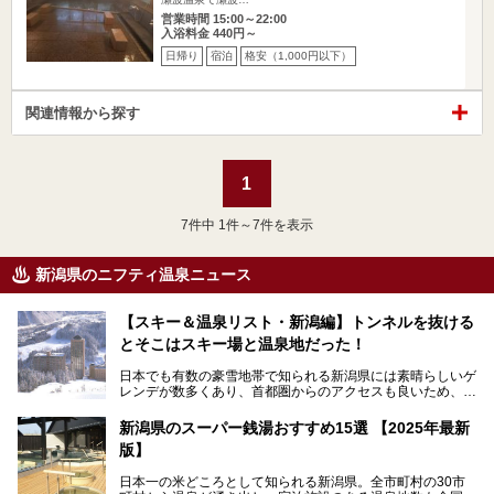
営業時間 15:00～22:00
入浴料金 440円～
日帰り
宿泊
格安（1,000円以下）
関連情報から探す
1
7
件中 1件～7件を表示
新潟県のニフティ温泉ニュース
【スキー＆温泉リスト・新潟編】トンネルを抜ける
とそこはスキー場と温泉地だった！
日本でも有数の豪雪地帯で知られる新潟県には素晴らしいゲ
レンデが数多くあり、首都圏からのアクセスも良いため、関
東のスキーヤー＆スノーボーダー御用達となっています。ま
た全域にわたって月岡、赤倉、松之山、燕、妙高、岩室など
新潟県のスーパー銭湯おすすめ15選 【2025年最新
など、古くは文豪にも愛された歴史ある老舗温泉地が多いこ
版】
とで知られています。
今回はスキーヤーやスノーボーダーの“滑り疲れ”を癒やすた
日本一の米どころとして知られる新潟県。全市町村の30市
めに訪れたい、新潟県内にあるスキー場そばの温泉地をまと