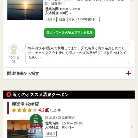
絡）日東道中…
営業時間 15:00～20:00
入浴料金 700円～
日帰り
宿泊
格安（1,000円以下）
楽天トラベルの宿泊プランを見る
毎年海水浴&温泉で利用してます。天気も良く海水浴楽しめまし
た。チェックアウト後にも海水浴の後温泉が利用できるのはとて
もあり…
40代 女
性
関連情報から探す
近くのオススメ温泉クーポン
極楽湯 松崎店
4.2点
/ 12 件
新潟県 / 新潟市東区
営業時間 10:00～24:00
入浴料金 850円～
日帰り