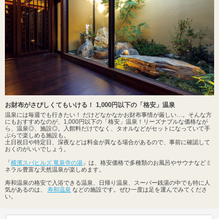
お財布がさびしくてもいける！ 1,000円以下の「格安」温泉
温泉には毎週でも行きたい！ だけどなかなかお財布事情が厳しい…。そんな方
にもおすすめなのが、1,000円以下の「格安」温泉！リーズナブルな価格なが
ら、温泉◎、施設◎。入館料だけでなく、タオルなどがセットになっていて手
ぶらで楽しめる施設も。
土日祝日や特定日、深夜などは料金が異なる場合があるので、事前に確認して
おくのがいいでしょう。
「
横濱スパヒルズ 竜泉寺の湯
」は、格安価格で多種類のお風呂やサウナなどミ
ネラル豊富な天然温泉が楽しめます。
寿和温泉の格安で入浴できる温泉、日帰り温泉、スーパー銭湯の中でも特に人
気があるのは、
寿和温泉
などの施設です。ぜひ一度は足を運んでみてくださ
い。