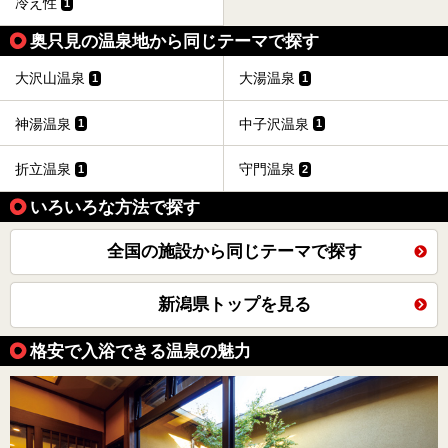
冷え性
1
奥只見の温泉地から同じテーマで探す
大沢山温泉
大湯温泉
1
1
神湯温泉
中子沢温泉
1
1
折立温泉
守門温泉
1
2
いろいろな方法で探す
全国の施設から同じテーマで探す
新潟県トップを見る
格安で入浴できる温泉の魅力