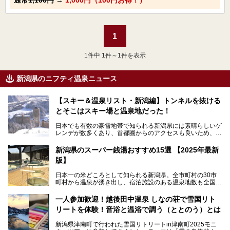
1
1
件中 1件～1件を表示
新潟県のニフティ温泉ニュース
【スキー＆温泉リスト・新潟編】トンネルを抜ける
とそこはスキー場と温泉地だった！
日本でも有数の豪雪地帯で知られる新潟県には素晴らしいゲ
レンデが数多くあり、首都圏からのアクセスも良いため、関
東のスキーヤー＆スノーボーダー御用達となっています。ま
た全域にわたって月岡、赤倉、松之山、燕、妙高、岩室など
新潟県のスーパー銭湯おすすめ15選 【2025年最新
など、古くは文豪にも愛された歴史ある老舗温泉地が多いこ
版】
とで知られています。
今回はスキーヤーやスノーボーダーの“滑り疲れ”を癒やすた
日本一の米どころとして知られる新潟県。全市町村の30市
めに訪れたい、新潟県内にあるスキー場そばの温泉地をまと
町村から温泉が湧き出し、宿泊施設のある温泉地数も全国有
めました。
数で、魅力的な温泉がいっぱいの県でもあります。日帰りで
アフタースキーは温泉で決まりですね！
温泉が利用ができる宿泊施設も多く、スーパー銭湯も多彩な
一人参加歓迎！越後田中温泉 しなの荘で雪国リト
サービスを提供する施設がいろいろ。
リートを体験！音浴と温浴で調う（ととのう）とは
観光やレジャーに温泉を組み合わせれば、旅はさらに充実し
ますね。今回は、新潟県でおすすめのスーパー銭湯をご紹介
新潟県津南町で行われた雪国リトリートin津南町2025モニ
します。