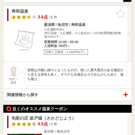
寿和温泉
お気に入
りに追加
3.6点
/ 6 件
新潟県 / 魚沼市 / 寿和温泉
入広瀬駅456m
JR只見線「入広瀬駅」から徒歩10～15分程度関越自動車
道小出IC下…
営業時間 12:00～20:00
入浴料金 700円～
日帰り
格安（1,000円以下）
規模は大幅に縮小となったものの、残った露天風呂のある施設か
ら見える景色も良く、サウナも水風呂も小さめながらも在り、落
ち着け…
50代～
男性
関連情報から探す
近くのオススメ温泉クーポン
旬彩の庄 坂戸城（さかどじょう）
4.5点
/ 2 件
新潟県 / 南魚沼市