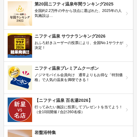
第20回ニフティ温泉年間ランキング2025
全国約2.2万件の中から頂点に選ばれた、2025年の人
気施設は…
ニフティ温泉 サウナランキング2026
おふろ好きユーザーの投票により、全国No.1サウナが
決定！
ニフティ温泉プレミアムクーポン
ノジマモバイル会員向け 通常よりもお得な「特別価
格」で人気の温泉を満喫できる！
【ニフティ温泉 百名湯2026】
行ってみたい施設に投票してプレゼントを当てよう！
（全10回開催 / 合計260名様）
岩盤浴特集