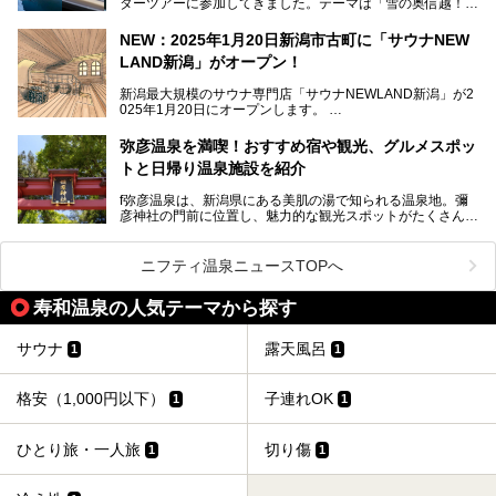
ターツアーに参加してきました。テーマは「雪の奥信越！音
浴と温浴で調うリトリート」。
NEW：2025年1月20日新潟市古町に「サウナNEW
温泉ライターとして「温浴」は頻繁に体験していますが、
LAND新潟」がオープン！
「音浴」とは果たしてどんな体験なのでしょう？とても気に
なります。
新潟最大規模のサウナ専門店「サウナNEWLAND新潟」が2
025年1月20日にオープンします。
古町はかつて港町として栄えていた日本海有数の花街。この
街に再び笑顔と賑わいを取り戻し、新たなランドマークとし
なお、宿泊した温泉は日帰り入浴もできる秘湯「越後田中温
弥彦温泉を満喫！おすすめ宿や観光、グルメスポッ
て地域活性化を目指します。
泉 しなの荘」です。こちらについても詳しく紹介します。
トと日帰り温泉施設を紹介
サウナ室のテーマは「海賊船」‥⁉ ユニークなサウナ室を
含む３つのポイントをご紹介！
───
f弥彦温泉は、新潟県にある美肌の湯で知られる温泉地。彌
彦神社の門前に位置し、魅力的な観光スポットがたくさんあ
提供元：一般社団法人 雪国観光舎【PR】
ります。
この記事は一般社団法人 雪国観光舎のPRレポート記事で
この記事では、弥彦温泉の宿泊に最適なおすすめ宿や、日帰
ニフティ温泉ニュースTOPへ
す。
り施設、グルメスポット、弥彦の自然を堪能できる観光スポ
ットをご紹介します。初めての弥彦温泉旅行を計画している
寿和温泉の人気テーマから探す
方に向けて、弥彦温泉の魅力を存分にお伝えしますので、ぜ
ひ参考にしてみてくださいね！
サウナ
露天風呂
1
1
格安（1,000円以下）
子連れOK
1
1
ひとり旅・一人旅
切り傷
1
1