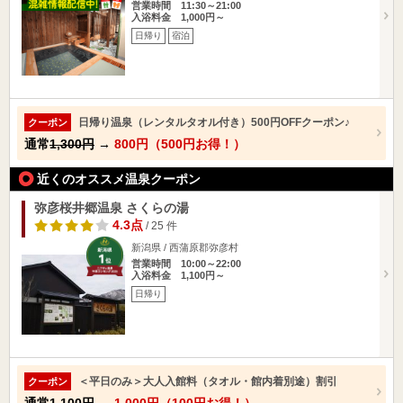
営業時間 11:30～21:00
入浴料金 1,000円～
日帰り
宿泊
日帰り温泉（レンタルタオル付き）500円OFFクーポン♪
クーポン
通常
1,300円
→
800円（500円お得！）
近くのオススメ温泉クーポン
弥彦桜井郷温泉 さくらの湯
4.3点
/ 25 件
新潟県 / 西蒲原郡弥彦村
営業時間 10:00～22:00
入浴料金 1,100円～
日帰り
＜平日のみ＞大人入館料（タオル・館内着別途）割引
クーポン
通常
1,100円
→
1,000円（100円お得！）