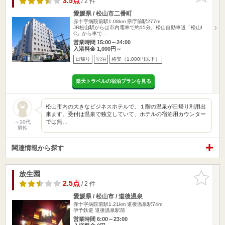
3.5点
/ 2 件
愛媛県 / 松山市二番町
赤十字病院前駅1.08km
県庁前駅277m
JR松山駅からは市内電車で約15分。松山自動車道「松山I
C」から車で…
営業時間 15:00～24:00
入浴料金 1,000円～
日帰り
宿泊
格安（1,000円以下）
楽天トラベルの宿泊プランを見る
松山市内の大きなビジネスホテルで、１階の温泉が日帰り利用出
来ます。受付は温泉で独立していて、ホテルの宿泊用カウンター
では無…
～10代
男性
関連情報から探す
放生園
お気に入
りに追加
2.5点
/ 2 件
愛媛県 / 松山市 / 道後温泉
赤十字病院前駅1.21km
道後温泉駅74m
伊予鉄道 道後温泉駅前
営業時間 6:00～23:00