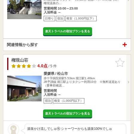
権現温泉の…
営業時間 10:00～23:00
入浴料金 ～
日帰り
宿泊
格安（1,000円以下）
楽天トラベルの宿泊プランを見る
関連情報から探す
権現山荘
お気に入
りに追加
4.0点
/ 5 件
愛媛県 / 松山市
赤十字病院前駅5.53km
堀江駅1.48km
JR予讃線 堀江駅よりタクシー利用10分 ※無料送迎あり
（要事前確認…
営業時間
入浴料金 ～
宿泊
格安（1,000円以下）
楽天トラベルの宿泊プランを見る
源泉かけ流しでしゅ🚰 シャーワーからも源泉100%でしゅ