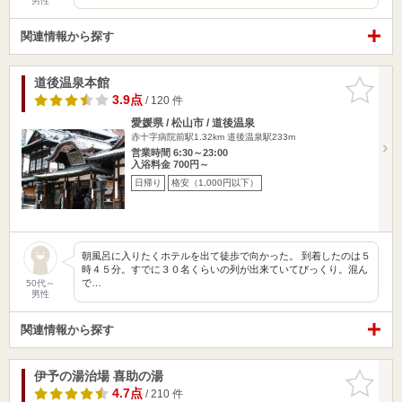
男性
関連情報から探す
道後温泉本館
お気に入
りに追加
3.9点
/ 120 件
愛媛県 / 松山市 / 道後温泉
赤十字病院前駅1.32km
道後温泉駅233m
営業時間 6:30～23:00
入浴料金 700円～
日帰り
格安（1,000円以下）
朝風呂に入りたくホテルを出て徒歩で向かった。 到着したのは５
時４５分。すでに３０名くらいの列が出来ていてびっくり。混ん
で…
50代～
男性
関連情報から探す
伊予の湯治場 喜助の湯
お気に入
りに追加
4.7点
/ 210 件