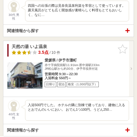
四国への出張の際は見奈良温泉利楽を常宿として使っています。
露天風呂がとても広く開放感が素晴らしく料理もとてもおいし
く、なに…
30代 男
性
関連情報から探す
天然の湯 いよ温泉
お気に入
りに追加
3.5点
/ 10 件
愛媛県 / 伊予市灘町
赤十字病院前駅11.91km
郡中港駅233m
JR松山駅から約30分、伊予市役所付近
営業時間 9:30～22:30
入浴料金 550円～
日帰り
宿泊
格安（1,000円以下）
入浴500円でした。 ホテルの隣に別棟で建っており、建物に入る
とおでんのいいにおい。 おでん1つ100円。うどん250…
40代 女
性
関連情報から探す