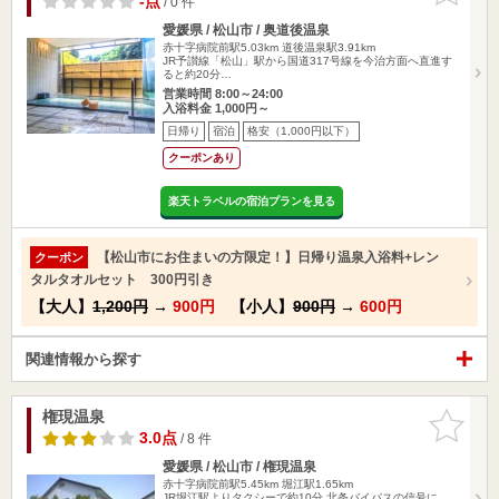
-点
/ 0 件
愛媛県 / 松山市 / 奥道後温泉
赤十字病院前駅5.03km
道後温泉駅3.91km
JR予讃線「松山」駅から国道317号線を今治方面へ直進す
ると約20分…
営業時間 8:00～24:00
入浴料金 1,000円～
日帰り
宿泊
格安（1,000円以下）
クーポンあり
楽天トラベルの宿泊プランを見る
【松山市にお住まいの方限定！】日帰り温泉入浴料+レン
クーポン
タルタオルセット 300円引き
【大人】
1,200円
→
900円
【小人】
900円
→
600円
関連情報から探す
権現温泉
お気に入
りに追加
3.0点
/ 8 件
愛媛県 / 松山市 / 権現温泉
赤十字病院前駅5.45km
堀江駅1.65km
JR堀江駅よりタクシーで約10分 北条バイパスの信号に、