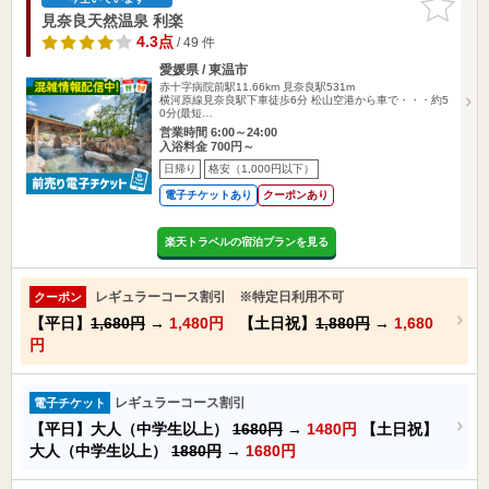
りに追加
見奈良天然温泉 利楽
4.3点
/ 49 件
愛媛県 / 東温市
赤十字病院前駅11.66km
見奈良駅531m
横河原線見奈良駅下車徒歩6分 松山空港から車で・・・約5
0分(最短…
営業時間 6:00～24:00
入浴料金 700円～
日帰り
格安（1,000円以下）
電子チケットあり
クーポンあり
楽天トラベルの宿泊プランを見る
レギュラーコース割引 ※特定日利用不可
クーポン
【平日】
1,680円
→
1,480円
【土日祝】
1,880円
→
1,680
円
レギュラーコース割引
電子チケット
【平日】大人（中学生以上）
1680円
→
1480円
【土日祝】
大人（中学生以上）
1880円
→
1680円