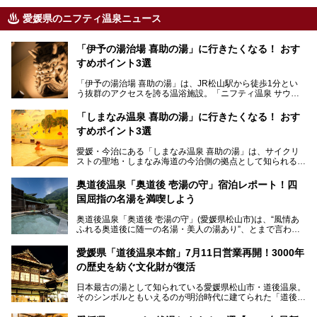
愛媛県のニフティ温泉ニュース
「伊予の湯治場 喜助の湯」に行きたくなる！ おす
すめポイント3選
「伊予の湯治場 喜助の湯」は、JR松山駅から徒歩1分とい
う抜群のアクセスを誇る温浴施設。「ニフティ温泉 サウナ
ランキング」で2年連続1位を獲得し、全国から多くのサウ
ナーが訪れる人気スポットです。天然温泉・サウナ・岩盤
「しまなみ温泉 喜助の湯」に行きたくなる！ おす
浴・食事・宿泊まで“癒しのすべて”がそろう人気施設の中で
すめポイント3選
も、特におすすめしたい3つのポイントについて厳選してお
届けします。読めばきっと、行きたくなること間違いなし！
愛媛・今治にある「しまなみ温泉 喜助の湯」は、サイクリ
ストの聖地・しまなみ海道の今治側の拠点として知られる人
気の温泉施設。「日本一サイクリストが集まる温泉」とも呼
ばれていて、自転車ロッカーや工具、給水サービスなど、旅
奥道後温泉「奥道後 壱湯の守」宿泊レポート！四
人に嬉しい工夫がたっぷり。お風呂は内湯から半露天、サウ
国屈指の名湯を満喫しよう
ナまで種類豊富で広々空間。泉質も温度もバリエーション豊
かで、湯めぐり感覚で楽しめちゃいます。
奥道後温泉「奥道後 壱湯の守」(愛媛県松山市)は、“風情あ
ふれる奥道後に随一の名湯・美人の湯あり”、とまで言われ
る四国屈指の名湯です。最も有名なのが、西日本最大級の大
今回は人気のこの施設の中でも、特におすすめしたい3つの
露天風呂。日々の生活から隔離された非日常感を味わえま
ポイントについて厳選してお届けします。読めばきっと、行
愛媛県「道後温泉本館」7月11日営業再開！3000年
す。
きたくなること間違いなし！
の歴史を紡ぐ文化財が復活
日帰り入浴も可能ですが、宿泊してじっくり楽しむのがベス
日本最古の湯として知られている愛媛県松山市・道後温泉。
ト。今回はニフティ温泉ライターである筆者自ら宿泊し、名
そのシンボルともいえるのが明治時代に建てられた「道後温
物の大露天風呂「翠明の湯」の全浴槽をご紹介。また、パブ
泉本館」です。平成31年1月から約5年半にわたって行って
リックスペース・貸切露天風呂・客室・食事など、多角的に
いた保存修理工事が終わり、いよいよ2024年7月11日から