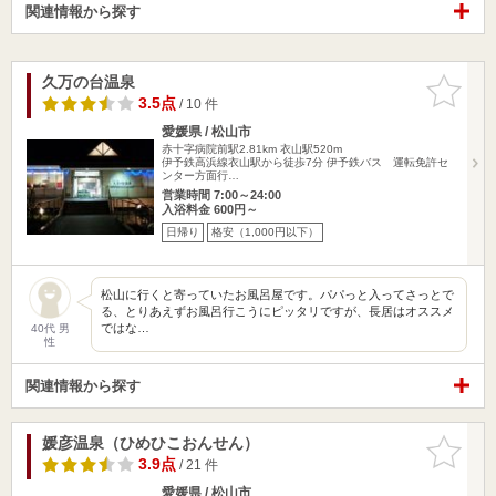
関連情報から探す
久万の台温泉
お気に入
りに追加
3.5点
/ 10 件
愛媛県 / 松山市
赤十字病院前駅2.81km
衣山駅520m
伊予鉄高浜線衣山駅から徒歩7分 伊予鉄バス 運転免許セ
ンター方面行…
営業時間 7:00～24:00
入浴料金 600円～
日帰り
格安（1,000円以下）
松山に行くと寄っていたお風呂屋です。パパっと入ってさっとで
る、とりあえずお風呂行こうにピッタリですが、長居はオススメ
ではな…
40代 男
性
関連情報から探す
媛彦温泉（ひめひこおんせん）
お気に入
りに追加
3.9点
/ 21 件
愛媛県 / 松山市