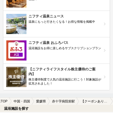
ニフティ温泉ニュース
温泉にもっと行きたくなる！お得な情報を掲載中
ニフティ温泉 おふろパス
温浴施設をお得に楽しめるサブスクリプションプラン
【ニフティライフスタイル株主優待のご案
内】
株主優待制度で人気の温浴施設に行こう！対象施設が
拡充されました！
TOP
中国・四国
愛媛県
赤十字病院前駅
【クーポンあり】格安で入浴できる赤十字病院前駅近くの温泉、日帰り温泉、スーパー銭湯おすすめ
温浴施設を探す