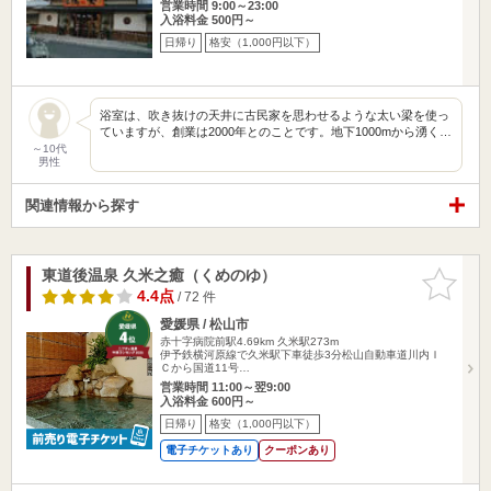
営業時間 9:00～23:00
入浴料金 500円～
日帰り
格安（1,000円以下）
浴室は、吹き抜けの天井に古民家を思わせるような太い梁を使っ
ていますが、創業は2000年とのことです。地下1000mから湧く…
～10代
男性
関連情報から探す
東道後温泉 久米之癒（くめのゆ）
お気に入
りに追加
4.4点
/ 72 件
愛媛県 / 松山市
赤十字病院前駅4.69km
久米駅273m
伊予鉄横河原線で久米駅下車徒歩3分松山自動車道川内Ｉ
Ｃから国道11号…
営業時間 11:00～翌9:00
入浴料金 600円～
日帰り
格安（1,000円以下）
電子チケットあり
クーポンあり