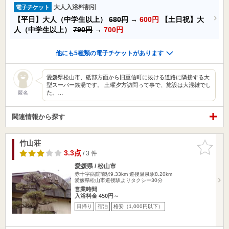
大人入浴料割引
電子チケット
【平日】大人（中学生以上）
680円
→
600円
【土日祝】大
人（中学生以上）
790円
→
700円
他にも5種類の電子チケットがあります
愛媛県松山市、砥部方面から旧重信町に抜ける道路に隣接する大
型スーパー銭湯です。 土曜夕方訪問って事で、施設は大混雑でし
た。…
匿名
関連情報から探す
竹山荘
お気に入
りに追加
3.3点
/ 3 件
愛媛県 / 松山市
赤十字病院前駅9.33km
道後温泉駅8.20km
愛媛県松山市道後駅よりタクシー30分
営業時間
入浴料金 450円～
日帰り
宿泊
格安（1,000円以下）