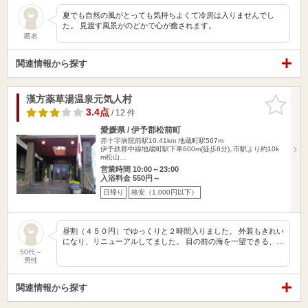
夏でも自然の風がとっても気持ちよくて冷房は入りませんでし
た。 見渡す風景がのどかで心が癒されます。
匿名
関連情報から探す
漢方薬草湯温泉元気人村
お気に入
りに追加
3.4点
/ 12 件
愛媛県 / 伊予郡松前町
赤十字病院前駅10.41km
地蔵町駅567m
伊予鉄郡中線地蔵町駅下車600m(徒歩8分)､市駅より約10k
m松山…
営業時間 10:00～23:00
入浴料金 550円～
日帰り
格安（1,000円以下）
昼割（４５０円）でゆっくりと２時間入りました。 外装もきれい
になり、リニューアルしてました。 目の前の海を一望できる、…
50代～
男性
関連情報から探す