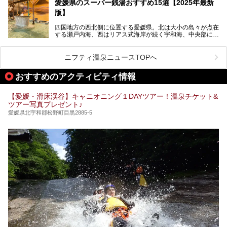
その魅力をご紹介します！
愛媛県のスーパー銭湯おすすめ15選【2025年最新
全館営業再開となります。
版】
四国地方の西北側に位置する愛媛県。北は大小の島々が点在
する瀬戸内海、西はリアス式海岸が続く宇和海、中央部には
西日本最高峰の石鎚山とその連山に囲まれたバラエティ豊か
な自然と、温暖な気候が魅力の県です。
日本最古の温泉といわれる道後温泉を筆頭に、多くの温泉が
ニフティ温泉ニュースTOPへ
ある愛媛県は、スーパー銭湯も豊富です。中には、中四国地
方を代表する人気の施設も。今回は、愛媛県の誇るスーパー
おすすめのアクティビティ情報
銭湯をピックアップしました。
【愛媛・滑床渓谷】キャニオニング１DAYツアー！温泉チケット&
ツアー写真プレゼント♪
愛媛県北宇和郡松野町目黒2885-5