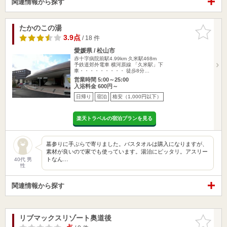
関連情報から探す
たかのこの湯
お気に入
りに追加
3.9点
/ 18 件
愛媛県 / 松山市
赤十字病院前駅4.99km
久米駅468m
予鉄道郊外電車 横河原線 「久米駅」下
車・・・・・・・・・ 徒歩8分…
営業時間 5:00～25:00
入浴料金 600円～
日帰り
宿泊
格安（1,000円以下）
楽天トラベルの宿泊プランを見る
墓参りに手ぶらで寄りました。バスタオルは購入になりますが、
素材が良いので家でも使っています。湯治にピッタリ。アスリー
トなん…
40代 男
性
関連情報から探す
リブマックスリゾート奥道後
お気に入
りに追加