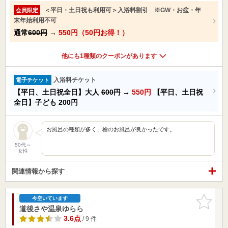
＜平日・土日祝も利用可＞入浴料割引 ※GW・お盆・年
会員限定
末年始利用不可
通常
600円
→
550円（50円お得！）
他にも1種類のクーポンがあります
入浴料チケット
電子チケット
【平日、土日祝全日】大人
600円
→
550円
【平日、土日祝
全日】子ども
200円
お風呂の種類が多く、檜のお風呂が良かったです。
50代～
女性
関連情報から探す
お気に入
今空いています
りに追加
道後さや温泉ゆらら
3.6点
/ 9 件