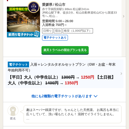
愛媛県 / 松山市
赤十字病院前駅1.98km
松山駅241m
JR松山駅下車、徒歩2分。松山自動車道松山ICから国道33
号へ､松山…
営業時間 5:00～26:00
入浴料金 750円～
日帰り
宿泊
格安（1,000円以下）
電子チケットあり
楽天トラベルの宿泊プランを見る
入浴＋レンタルタオルセットプラン（GW・お盆・年末
電子チケット
年始利用不可）
【平日】大人（中学生以上）
1300円
→
1250円
【土日祝】
大人（中学生以上）
1400円
→
1350円
他にも2種類の電子チケットがあります
趣はスーパー銭湯ですが、ちゃんとした天然湯。 お風呂も本当に
広々していて、洗い場もたくさん！ 混雑でイライラしません。
…
匿名