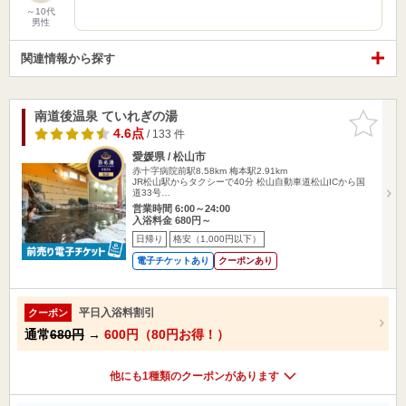
～10代
男性
関連情報から探す
南道後温泉 ていれぎの湯
お気に入
りに追加
4.6点
/ 133 件
愛媛県 / 松山市
赤十字病院前駅8.58km
梅本駅2.91km
JR松山駅からタクシーで40分 松山自動車道松山ICから国
道33号…
営業時間 6:00～24:00
入浴料金 680円～
日帰り
格安（1,000円以下）
電子チケットあり
クーポンあり
平日入浴料割引
クーポン
通常
680円
→
600円（80円お得！）
他にも1種類のクーポンがあります