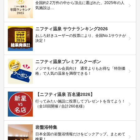
全国約2.2万件の中から頂点に選ばれた、2025年の人
気施設は…
ニフティ温泉 サウナランキング2026
おふろ好きユーザーの投票により、全国No.1サウナが
決定！
ニフティ温泉プレミアムクーポン
ノジマモバイル会員向け 通常よりもお得な「特別価
格」で人気の温泉を満喫できる！
【ニフティ温泉 百名湯2026】
行ってみたい施設に投票してプレゼントを当てよう！
（全10回開催 / 合計260名様）
岩盤浴特集
日本全国の岩盤浴情報だけをピックアップ。まとめて
検索！