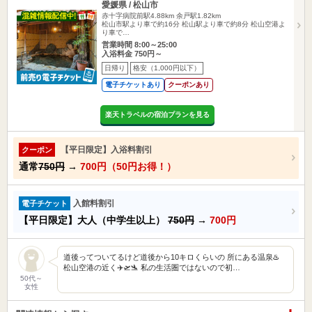
愛媛県 / 松山市
赤十字病院前駅4.88km
余戸駅1.82km
松山市駅より車で約16分 松山駅より車で約8分 松山空港よ
り車で…
営業時間 8:00～25:00
入浴料金 750円～
日帰り
格安（1,000円以下）
電子チケットあり
クーポンあり
楽天トラベルの宿泊プランを見る
【平日限定】入浴料割引
クーポン
通常
750円
→
700円（50円お得！）
入館料割引
電子チケット
【平日限定】大人（中学生以上）
750円
→
700円
道後ってついてるけど道後から10キロくらいの 所にある温泉♨️
松山空港の近く✈️🛫🛬 私の生活圏ではないので初…
50代～
女性