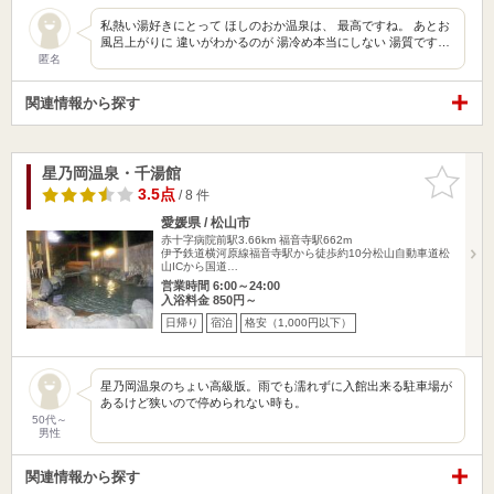
私熱い湯好きにとって ほしのおか温泉は、 最高ですね。 あとお
風呂上がりに 違いがわかるのが 湯冷め本当にしない 湯質です…
匿名
関連情報から探す
星乃岡温泉・千湯館
お気に入
りに追加
3.5点
/ 8 件
愛媛県 / 松山市
赤十字病院前駅3.66km
福音寺駅662m
伊予鉄道横河原線福音寺駅から徒歩約10分松山自動車道松
山ICから国道…
営業時間 6:00～24:00
入浴料金 850円～
日帰り
宿泊
格安（1,000円以下）
星乃岡温泉のちょい高級版。雨でも濡れずに入館出来る駐車場が
あるけど狭いので停められない時も。
50代～
男性
関連情報から探す