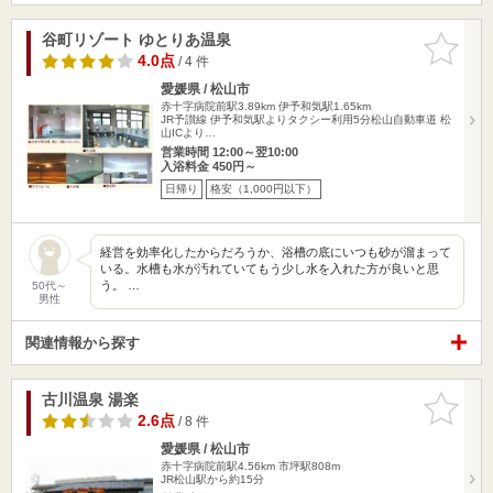
谷町リゾート ゆとりあ温泉
お気に入
りに追加
4.0点
/ 4 件
愛媛県 / 松山市
赤十字病院前駅3.89km
伊予和気駅1.65km
JR予讃線 伊予和気駅よりタクシー利用5分松山自動車道 松
山ICより…
営業時間 12:00～翌10:00
入浴料金 450円～
日帰り
格安（1,000円以下）
経営を効率化したからだろうか、浴槽の底にいつも砂が溜まって
いる。水槽も水が汚れていてもう少し水を入れた方が良いと思
う。 …
50代～
男性
関連情報から探す
古川温泉 湯楽
お気に入
りに追加
2.6点
/ 8 件
愛媛県 / 松山市
赤十字病院前駅4.56km
市坪駅808m
JR松山駅から約15分