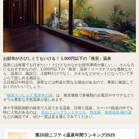
お財布がさびしくてもいける！ 1,000円以下の「格安」温泉
温泉には毎週でも行きたい！ だけどなかなかお財布事情が厳しい…。そんな方
にもおすすめなのが、1,000円以下の「格安」温泉！リーズナブルな価格なが
ら、温泉◎、施設◎。入館料だけでなく、タオルなどがセットになっていて手
ぶらで楽しめる施設も。
土日祝日や特定日、深夜などは料金が異なる場合があるので、事前に確認して
おくのがいいでしょう。
「
横濱スパヒルズ 竜泉寺の湯
」は、格安価格で多種類のお風呂やサウナなどミ
ネラル豊富な天然温泉が楽しめます。
赤十字病院前駅の格安で入浴できる温泉、日帰り温泉、スーパー銭湯の中でも
特に人気があるのは、
松山ニューグランドホテル
、
放生園
、
道後温泉 椿の湯
などの施設です。ぜひ一度は足を運んでみてください。
第20回ニフティ温泉年間ランキング2025