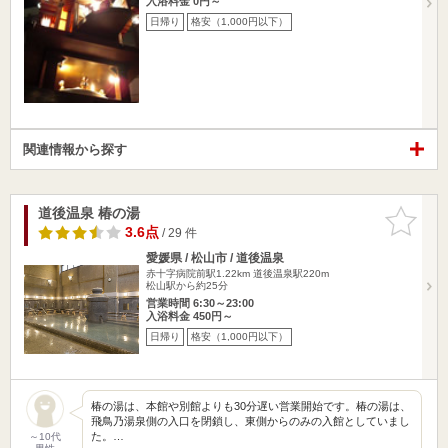
入浴料金 0円～
日帰り
格安（1,000円以下）
関連情報から探す
道後温泉 椿の湯
お気に入
りに追加
3.6点
/ 29 件
愛媛県 / 松山市 / 道後温泉
赤十字病院前駅1.22km
道後温泉駅220m
松山駅から約25分
営業時間 6:30～23:00
入浴料金 450円～
日帰り
格安（1,000円以下）
椿の湯は、本館や別館よりも30分遅い営業開始です。椿の湯は、
飛鳥乃湯泉側の入口を閉鎖し、東側からのみの入館としていまし
た。…
～10代