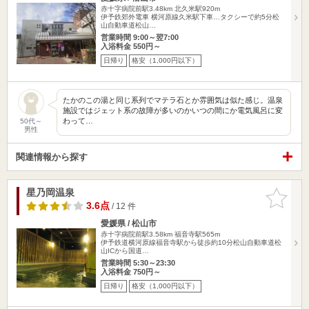
赤十字病院前駅3.48km
北久米駅920m
伊予鉄郊外電車 横河原線久米駅下車…タクシーで約5分松
山自動車道松山…
営業時間 9:00～翌7:00
入浴料金 550円～
日帰り
格安（1,000円以下）
たかのこの湯と同じ系列でマテラ石とか雰囲気は似た感じ。温泉
施設ではジェット系の故障が多いのかいつの間にか電気風呂に変
わって…
50代～
男性
関連情報から探す
星乃岡温泉
お気に入
りに追加
3.6点
/ 12 件
愛媛県 / 松山市
赤十字病院前駅3.58km
福音寺駅565m
伊予鉄道横河原線福音寺駅から徒歩約10分松山自動車道松
山ICから国道…
営業時間 5:30～23:30
入浴料金 750円～
日帰り
格安（1,000円以下）