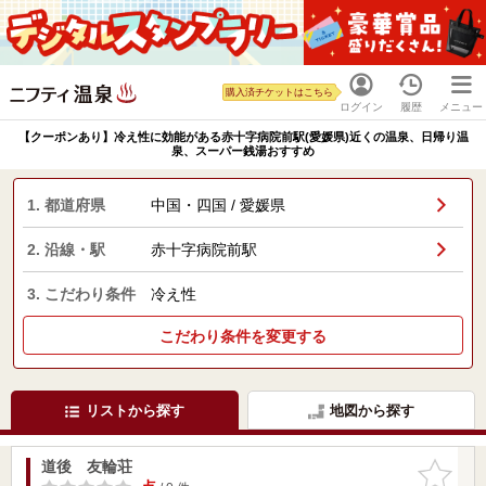
購入済チケットはこちら
ログイン
履歴
メニュー
【クーポンあり】冷え性に効能がある赤十字病院前駅(愛媛県)近くの温泉、日帰り温
泉、スーパー銭湯おすすめ
1. 都道府県
中国・四国 / 愛媛県
2. 沿線・駅
赤十字病院前駅
3. こだわり条件
冷え性
こだわり条件を変更する
リストから探す
地図から探す
道後 友輪荘
お気に入
りに追加