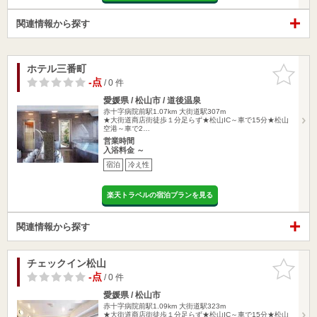
関連情報から探す
ホテル三番町
お気に入
りに追加
-点
/ 0 件
愛媛県 / 松山市 / 道後温泉
赤十字病院前駅1.07km
大街道駅307m
★大街道商店街徒歩１分足らず★松山IC～車で15分★松山
空港～車で2…
営業時間
入浴料金 ～
宿泊
冷え性
楽天トラベルの宿泊プランを見る
関連情報から探す
チェックイン松山
お気に入
りに追加
-点
/ 0 件
愛媛県 / 松山市
赤十字病院前駅1.09km
大街道駅323m
★大街道商店街徒歩１分足らず★松山IC～車で15分★松山