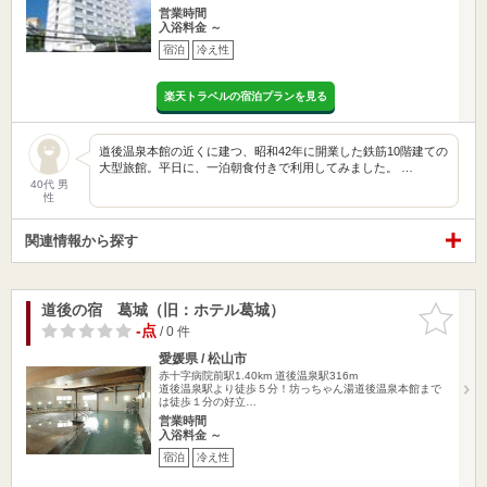
営業時間
入浴料金 ～
宿泊
冷え性
楽天トラベルの宿泊プランを見る
道後温泉本館の近くに建つ、昭和42年に開業した鉄筋10階建ての
大型旅館。平日に、一泊朝食付きで利用してみました。 …
40代 男
性
関連情報から探す
道後の宿 葛城（旧：ホテル葛城）
お気に入
りに追加
-点
/ 0 件
愛媛県 / 松山市
赤十字病院前駅1.40km
道後温泉駅316m
道後温泉駅より徒歩５分！坊っちゃん湯道後温泉本館まで
は徒歩１分の好立…
営業時間
入浴料金 ～
宿泊
冷え性