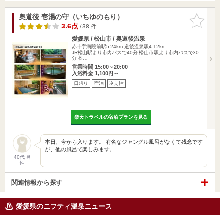
奥道後 壱湯の守（いちゆのもり）
お気に入
りに追加
3.6点
/ 38 件
愛媛県 / 松山市 / 奥道後温泉
赤十字病院前駅5.24km
道後温泉駅4.12km
JR松山駅より市内バスで40分 松山市駅より市内バスで30
分 松…
営業時間 15:00～20:00
入浴料金 1,100円～
日帰り
宿泊
冷え性
楽天トラベルの宿泊プランを見る
本日、今から入ります。 有名なジャングル風呂がなくて残念です
が、他の風呂で楽しみます。
40代 男
性
関連情報から探す
愛媛県のニフティ温泉ニュース