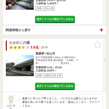
営業時間 14:00～翌10:00
入浴料金 3,400円～
日帰り
冷え性
楽天トラベルの宿泊プランを見る
関連情報から探す
たかのこの湯
お気に入
りに追加
3.9点
/ 18 件
愛媛県 / 松山市
赤十字病院前駅4.99km
久米駅468m
予鉄道郊外電車 横河原線 「久米駅」下
車・・・・・・・・・ 徒歩8分…
営業時間 5:00～25:00
入浴料金 600円～
日帰り
宿泊
冷え性
楽天トラベルの宿泊プランを見る
墓参りに手ぶらで寄りました。バスタオルは購入になりますが、
素材が良いので家でも使っています。湯治にピッタリ。アスリー
トなん…
40代 男
性