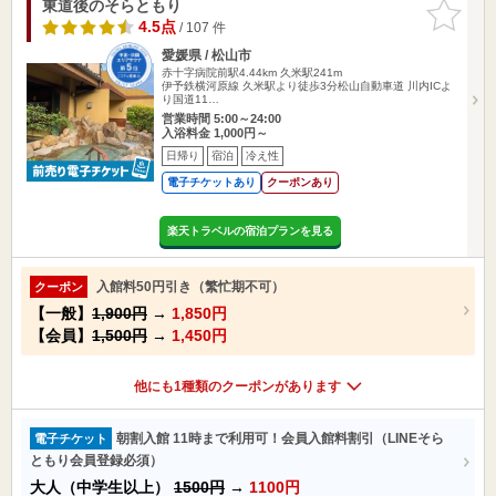
東道後のそらともり
お気に入
りに追加
4.5点
/ 107 件
愛媛県 / 松山市
赤十字病院前駅4.44km
久米駅241m
伊予鉄横河原線 久米駅より徒歩3分松山自動車道 川内ICよ
り国道11…
営業時間 5:00～24:00
入浴料金 1,000円～
日帰り
宿泊
冷え性
電子チケットあり
クーポンあり
楽天トラベルの宿泊プランを見る
入館料50円引き（繁忙期不可）
クーポン
【一般】
1,900円
→
1,850円
【会員】
1,500円
→
1,450円
他にも1種類のクーポンがあります
朝割入館 11時まで利用可！会員入館料割引（LINEそら
電子チケット
ともり会員登録必須）
大人（中学生以上）
1500円
→
1100円