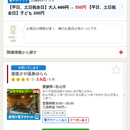
入浴料チケット
電子チケット
【平日、土日祝全日】大人
600円
→
550円
【平日、土日祝
全日】子ども
200円
お風呂の種類が多く、檜のお風呂が良かったです。
50代～
女性
関連情報から探す
お気に入
今空いています
りに追加
道後さや温泉ゆらら
3.6点
/ 9 件
愛媛県 / 松山市
赤十字病院前駅4.88km
余戸駅1.82km
松山市駅より車で約16分 松山駅より車で約8分 松山空港よ
り車で…
営業時間 8:00～25:00
入浴料金 750円～
日帰り
冷え性
電子チケットあり
クーポンあり