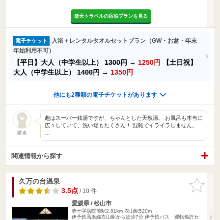
楽天トラベルの宿泊プランを見る
入浴＋レンタルタオルセットプラン（GW・お盆・年末
電子チケット
年始利用不可）
【平日】大人（中学生以上）
1300円
→
1250円
【土日祝】
大人（中学生以上）
1400円
→
1350円
他にも2種類の電子チケットがあります
趣はスーパー銭湯ですが、ちゃんとした天然湯。 お風呂も本当に
広々していて、洗い場もたくさん！ 混雑でイライラしません。
…
匿名
関連情報から探す
久万の台温泉
お気に入
りに追加
3.5点
/ 10 件
愛媛県 / 松山市
赤十字病院前駅2.81km
衣山駅520m
伊予鉄高浜線衣山駅から徒歩7分 伊予鉄バス 運転免許セ