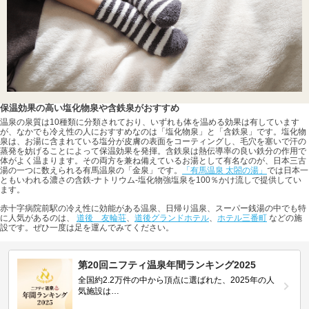
保温効果の高い塩化物泉や含鉄泉がおすすめ
温泉の泉質は10種類に分類されており、いずれも体を温める効果は有しています
が、なかでも冷え性の人におすすめなのは「塩化物泉」と「含鉄泉」です。塩化物
泉は、お湯に含まれている塩分が皮膚の表面をコーティングし、毛穴を塞いで汗の
蒸発を妨げることによって保温効果を発揮。含鉄泉は熱伝導率の良い鉄分の作用で
体がよく温まります。その両方を兼ね備えているお湯として有名なのが、日本三古
湯の一つに数えられる有馬温泉の「金泉」です。
「有馬温泉 太閤の湯」
では日本一
ともいわれる濃さの含鉄-ナトリウム-塩化物強塩泉を100％かけ流しで提供してい
ます。
赤十字病院前駅の冷え性に効能がある温泉、日帰り温泉、スーパー銭湯の中でも特
に人気があるのは、
道後 友輪荘
、
道後グランドホテル
、
ホテル三番町
などの施
設です。ぜひ一度は足を運んでみてください。
第20回ニフティ温泉年間ランキング2025
全国約2.2万件の中から頂点に選ばれた、2025年の人
気施設は…