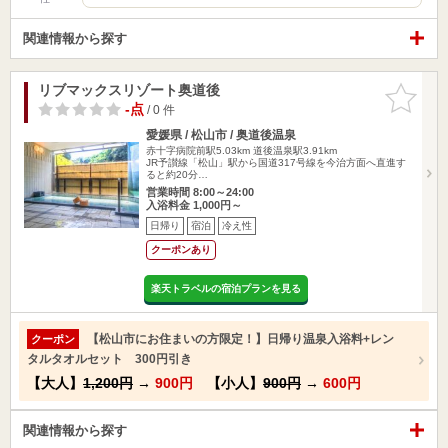
関連情報から探す
リブマックスリゾート奥道後
お気に入
りに追加
-点
/ 0 件
愛媛県 / 松山市 / 奥道後温泉
赤十字病院前駅5.03km
道後温泉駅3.91km
JR予讃線「松山」駅から国道317号線を今治方面へ直進す
ると約20分…
営業時間 8:00～24:00
入浴料金 1,000円～
日帰り
宿泊
冷え性
クーポンあり
楽天トラベルの宿泊プランを見る
【松山市にお住まいの方限定！】日帰り温泉入浴料+レン
クーポン
タルタオルセット 300円引き
【大人】
1,200円
→
900円
【小人】
900円
→
600円
関連情報から探す