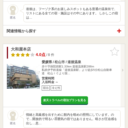
道後は、フーゾク系のお楽しみスポットもある普通の温泉街で、
リストにある全ての宿・施設はその中にあります。 しかしこの宿
は…
匿名
関連情報から探す
大和屋本店
お気に入
りに追加
4.0点
/ 8 件
愛媛県 / 松山市 / 道後温泉
赤十字病院前駅1.33km
道後温泉駅288m
私鉄伊予鉄道線「道後温泉駅」より徒歩5分松山自動車
道 松山ＩＣより国…
営業時間
入浴料金 ～
宿泊
冷え性
楽天トラベルの宿泊プランを見る
情緒と高級感を出すために館内を暗めの照明にしています。の
で…開放的で明るい雰囲気の宿ではありません。暗さが圧迫感を
出し…息…
匿名