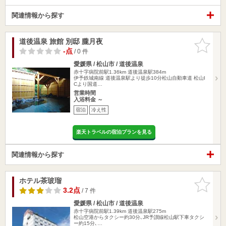
関連情報から探す
道後温泉 旅館 別邸 朧月夜
お気に入
りに追加
-点
/ 0 件
愛媛県 / 松山市 / 道後温泉
赤十字病院前駅1.36km
道後温泉駅384m
伊予鉄城南線 道後温泉駅より徒歩10分松山自動車道 松山I
Cより国道…
営業時間
入浴料金 ～
宿泊
冷え性
楽天トラベルの宿泊プランを見る
関連情報から探す
ホテル茶玻瑠
お気に入
りに追加
3.2点
/ 7 件
愛媛県 / 松山市 / 道後温泉
赤十字病院前駅1.39km
道後温泉駅275m
松山空港からタクシー約30分､JR予讃線松山駅下車タクシ
ー約15分､…