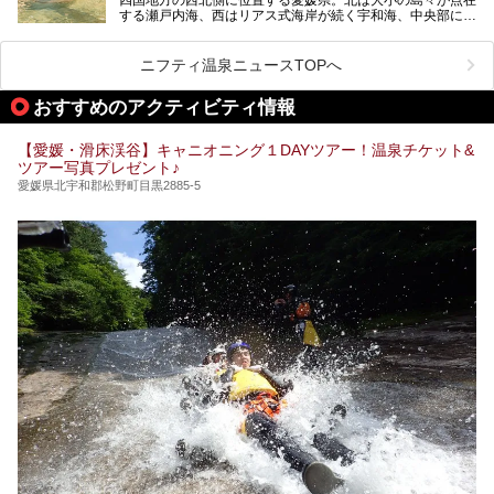
する瀬戸内海、西はリアス式海岸が続く宇和海、中央部には
西日本最高峰の石鎚山とその連山に囲まれたバラエティ豊か
な自然と、温暖な気候が魅力の県です。
日本最古の温泉といわれる道後温泉を筆頭に、多くの温泉が
ニフティ温泉ニュースTOPへ
ある愛媛県は、スーパー銭湯も豊富です。中には、中四国地
方を代表する人気の施設も。今回は、愛媛県の誇るスーパー
おすすめのアクティビティ情報
銭湯をピックアップしました。
【愛媛・滑床渓谷】キャニオニング１DAYツアー！温泉チケット&
ツアー写真プレゼント♪
愛媛県北宇和郡松野町目黒2885-5