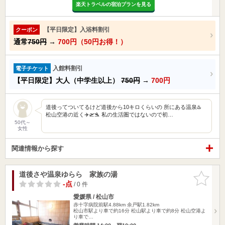
楽天トラベルの宿泊プランを見る
【平日限定】入浴料割引
クーポン
通常
750円
→
700円（50円お得！）
入館料割引
電子チケット
【平日限定】大人（中学生以上）
750円
→
700円
道後ってついてるけど道後から10キロくらいの 所にある温泉♨️
松山空港の近く✈️🛫🛬 私の生活圏ではないので初…
50代～
女性
関連情報から探す
道後さや温泉ゆらら 家族の湯
お気に入
りに追加
-点
/ 0 件
愛媛県 / 松山市
赤十字病院前駅4.88km
余戸駅1.82km
松山市駅より車で約16分 松山駅より車で約8分 松山空港よ
り車で…