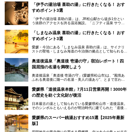
「伊予の湯治場 喜助の湯」に行きたくなる！ おす
すめポイント3選
「伊予の湯治場 喜助の湯」は、JR松山駅から徒歩1分とい
う抜群のアクセスを誇る温浴施設。「ニフティ温泉 サウナ
ランキング」で2年連続1位を獲得し、全国から多くのサウ
ナーが訪れる人気スポットです。天然温泉・サウナ・岩盤
「しまなみ温泉 喜助の湯」に行きたくなる！ おす
浴・食事・宿泊まで“癒しのすべて”がそろう人気施設の中で
すめポイント3選
も、特におすすめしたい3つのポイントについて厳選してお
届けします。読めばきっと、行きたくなること間違いなし！
愛媛・今治にある「しまなみ温泉 喜助の湯」は、サイクリ
ストの聖地・しまなみ海道の今治側の拠点として知られる人
気の温泉施設。「日本一サイクリストが集まる温泉」とも呼
ばれていて、自転車ロッカーや工具、給水サービスなど、旅
奥道後温泉「奥道後 壱湯の守」宿泊レポート！四
人に嬉しい工夫がたっぷり。お風呂は内湯から半露天、サウ
国屈指の名湯を満喫しよう
ナまで種類豊富で広々空間。泉質も温度もバリエーション豊
かで、湯めぐり感覚で楽しめちゃいます。
奥道後温泉「奥道後 壱湯の守」(愛媛県松山市)は、“風情あ
ふれる奥道後に随一の名湯・美人の湯あり”、とまで言われ
る四国屈指の名湯です。最も有名なのが、西日本最大級の大
今回は人気のこの施設の中でも、特におすすめしたい3つの
露天風呂。日々の生活から隔離された非日常感を味わえま
ポイントについて厳選してお届けします。読めばきっと、行
愛媛県「道後温泉本館」7月11日営業再開！3000年
す。
きたくなること間違いなし！
の歴史を紡ぐ文化財が復活
日帰り入浴も可能ですが、宿泊してじっくり楽しむのがベス
日本最古の湯として知られている愛媛県松山市・道後温泉。
ト。今回はニフティ温泉ライターである筆者自ら宿泊し、名
そのシンボルともいえるのが明治時代に建てられた「道後温
物の大露天風呂「翠明の湯」の全浴槽をご紹介。また、パブ
泉本館」です。平成31年1月から約5年半にわたって行って
リックスペース・貸切露天風呂・客室・食事など、多角的に
いた保存修理工事が終わり、いよいよ2024年7月11日から
その魅力をご紹介します！
愛媛県のスーパー銭湯おすすめ15選【2025年最新
全館営業再開となります。
版】
四国地方の西北側に位置する愛媛県。北は大小の島々が点在