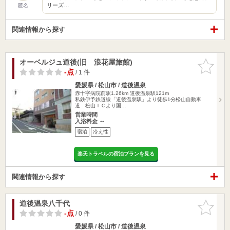
リーズ…
匿名
関連情報から探す
オーベルジュ道後(旧 浪花屋旅館)
お気に入
りに追加
-点
/ 1 件
愛媛県 / 松山市 / 道後温泉
赤十字病院前駅1.26km
道後温泉駅121m
私鉄伊予鉄道線「道後温泉駅」より徒歩1分松山自動車
道 松山ＩＣより国…
営業時間
入浴料金 ～
宿泊
冷え性
楽天トラベルの宿泊プランを見る
関連情報から探す
道後温泉八千代
お気に入
りに追加
-点
/ 0 件
愛媛県 / 松山市 / 道後温泉