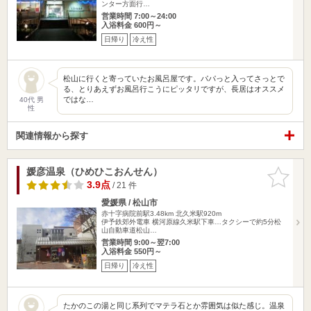
ンター方面行…
営業時間 7:00～24:00
入浴料金 600円～
日帰り
冷え性
松山に行くと寄っていたお風呂屋です。パパっと入ってさっとで
る、とりあえずお風呂行こうにピッタリですが、長居はオススメ
ではな…
40代 男
性
関連情報から探す
媛彦温泉（ひめひこおんせん）
お気に入
りに追加
3.9点
/ 21 件
愛媛県 / 松山市
赤十字病院前駅3.48km
北久米駅920m
伊予鉄郊外電車 横河原線久米駅下車…タクシーで約5分松
山自動車道松山…
営業時間 9:00～翌7:00
入浴料金 550円～
日帰り
冷え性
たかのこの湯と同じ系列でマテラ石とか雰囲気は似た感じ。温泉