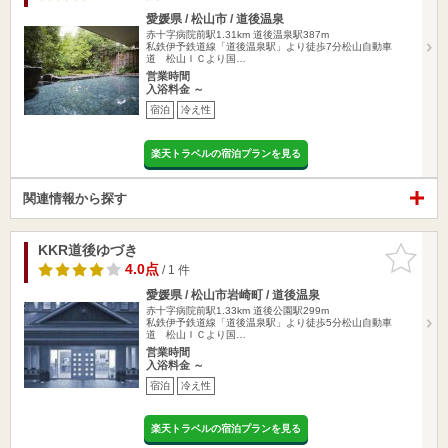
愛媛県 / 松山市 / 道後温泉
赤十字病院前駅1.31km
道後温泉駅387m
私鉄伊予鉄道線「道後温泉駅」より徒歩7分松山自動車
道 松山ＩＣより国…
営業時間
入浴料金 ～
宿泊
冷え性
楽天トラベルの宿泊プランを見る
関連情報から探す
KKR道後ゆづき
お気に入
りに追加
4.0点
/ 1 件
愛媛県 / 松山市岩崎町 / 道後温泉
赤十字病院前駅1.33km
道後公園駅299m
私鉄伊予鉄道線「道後温泉駅」より徒歩5分松山自動車
道 松山ＩＣより国…
営業時間
入浴料金 ～
宿泊
冷え性
楽天トラベルの宿泊プランを見る