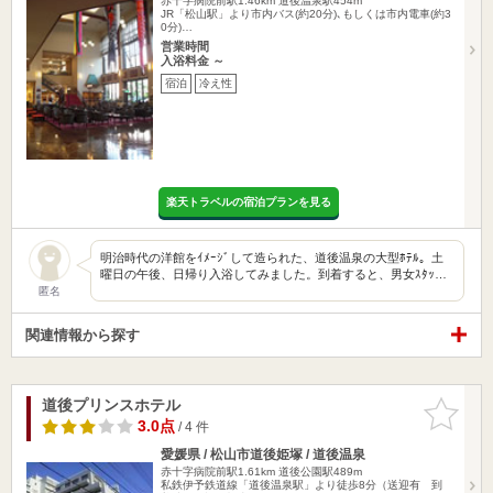
赤十字病院前駅1.46km
道後温泉駅454m
JR「松山駅」より市内バス(約20分)､もしくは市内電車(約3
0分)…
営業時間
入浴料金 ～
宿泊
冷え性
楽天トラベルの宿泊プランを見る
明治時代の洋館をｲﾒｰｼﾞして造られた、道後温泉の大型ﾎﾃﾙ。土
曜日の午後、日帰り入浴してみました。到着すると、男女ｽﾀｯ…
匿名
関連情報から探す
道後プリンスホテル
お気に入
りに追加
3.0点
/ 4 件
愛媛県 / 松山市道後姫塚 / 道後温泉
赤十字病院前駅1.61km
道後公園駅489m
私鉄伊予鉄道線「道後温泉駅」より徒歩8分（送迎有 到