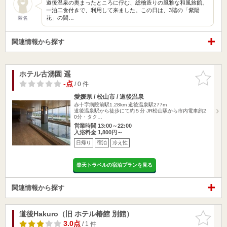
道後温泉の奥まったところに佇む、総檜造りの風雅な和風旅館。
一泊二食付きで、利用して来ました。この日は、3階の「紫陽
花」の間…
匿名
関連情報から探す
ホテル古湧園 遥
お気に入
りに追加
-点
/ 0 件
愛媛県 / 松山市 / 道後温泉
赤十字病院前駅1.28km
道後温泉駅277m
道後温泉駅から徒歩にて約５分 JR松山駅から市内電車約2
0分・タク…
営業時間 13:00～22:00
入浴料金 1,800円～
日帰り
宿泊
冷え性
楽天トラベルの宿泊プランを見る
関連情報から探す
道後Hakuro（旧 ホテル椿館 別館）
お気に入
りに追加
3.0点
/ 1 件