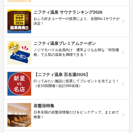
ニフティ温泉 サウナランキング2026
おふろ好きユーザーの投票により、全国No.1サウナが
決定！
ニフティ温泉プレミアムクーポン
ノジマモバイル会員向け 通常よりもお得な「特別価
格」で人気の温泉を満喫できる！
【ニフティ温泉 百名湯2026】
行ってみたい施設に投票してプレゼントを当てよう！
（全10回開催 / 合計260名様）
岩盤浴特集
日本全国の岩盤浴情報だけをピックアップ。まとめて
検索！