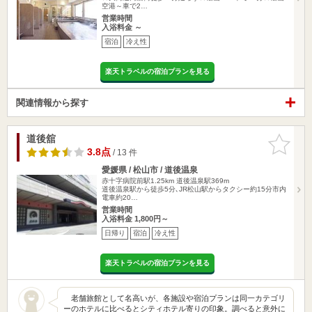
空港～車で2…
営業時間
入浴料金 ～
宿泊
冷え性
楽天トラベルの宿泊プランを見る
関連情報から探す
道後舘
お気に入
りに追加
3.8点
/ 13 件
愛媛県 / 松山市 / 道後温泉
赤十字病院前駅1.25km
道後温泉駅369m
道後温泉駅から徒歩5分､JR松山駅からタクシー約15分市内
電車約20…
営業時間
入浴料金 1,800円～
日帰り
宿泊
冷え性
楽天トラベルの宿泊プランを見る
老舗旅館として名高いが、各施設や宿泊プランは同一カテゴリ
ーのホテルに比べるとシティホテル寄りの印象。調べると意外に