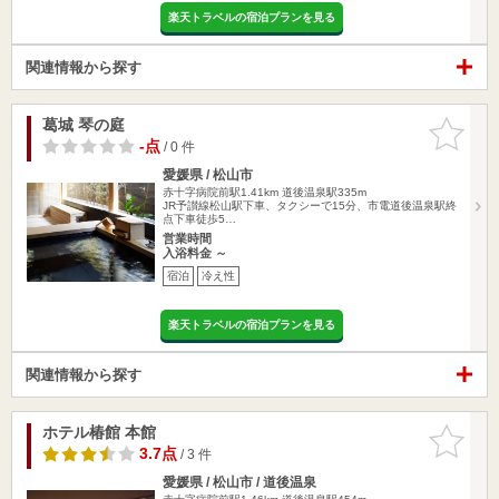
楽天トラベルの宿泊プランを見る
関連情報から探す
葛城 琴の庭
お気に入
りに追加
-点
/ 0 件
愛媛県 / 松山市
赤十字病院前駅1.41km
道後温泉駅335m
JR予讃線松山駅下車、タクシーで15分、市電道後温泉駅終
点下車徒歩5…
営業時間
入浴料金 ～
宿泊
冷え性
楽天トラベルの宿泊プランを見る
関連情報から探す
ホテル椿館 本館
お気に入
りに追加
3.7点
/ 3 件
愛媛県 / 松山市 / 道後温泉