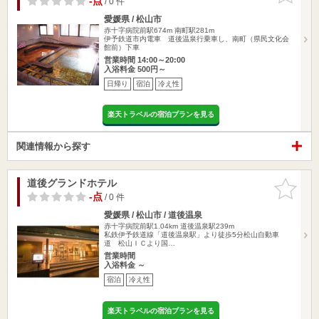
-点
/ 0 件
愛媛県 / 松山市
赤十字病院前駅674m
南町駅281m
伊予鉄道市内電車 道後温泉行乗車し、南町（県民文化会
館前）下車
営業時間 14:00～20:00
入浴料金 500円～
日帰り
宿泊
冷え性
楽天トラベルの宿泊プランを見る
関連情報から探す
道後グランドホテル
お気に入
りに追加
-点
/ 0 件
愛媛県 / 松山市 / 道後温泉
赤十字病院前駅1.04km
道後温泉駅239m
私鉄伊予鉄道線「道後温泉駅」より徒歩5分松山自動車
道 松山ＩＣより国…
営業時間
入浴料金 ～
宿泊
冷え性
楽天トラベルの宿泊プランを見る