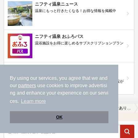
ニフティ温泉ニュース
温泉にもっと行きたくなる！お得な情報を掲載中
ニフティ温泉 おふろパス
温浴施設をお得に楽しめるサブスクリプションプラン
【ニフティライフスタイル株主優待のご案
内】
By using our services, you agree that we and
株主優待制度で人気の温浴施設に行こう！対象施設が
our
partners
use cookies to improve advertisi
拡充されました！
ng and enhance your experience on our servi
ces.
Learn more
TOP
中国・四国
愛媛県
赤十字病院前駅
【クーポンあり】冷え性に効能がある赤十字病院前駅近くの温泉、日帰り温泉、スーパー銭湯おすすめ
温浴施設を探す
OK