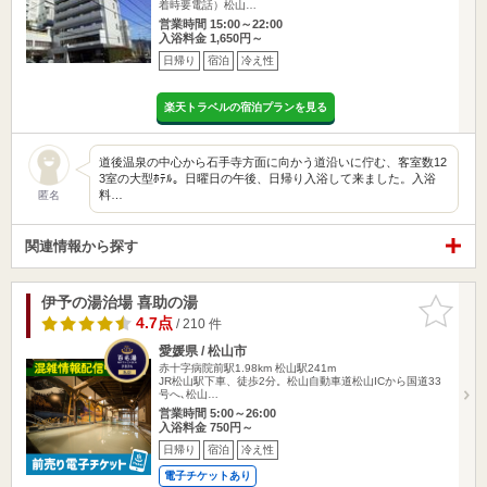
着時要電話）松山…
営業時間 15:00～22:00
入浴料金 1,650円～
日帰り
宿泊
冷え性
楽天トラベルの宿泊プランを見る
道後温泉の中心から石手寺方面に向かう道沿いに佇む、客室数12
3室の大型ﾎﾃﾙ。日曜日の午後、日帰り入浴して来ました。入浴
料…
匿名
関連情報から探す
伊予の湯治場 喜助の湯
お気に入
りに追加
4.7点
/ 210 件
愛媛県 / 松山市
赤十字病院前駅1.98km
松山駅241m
JR松山駅下車、徒歩2分。松山自動車道松山ICから国道33
号へ､松山…
営業時間 5:00～26:00
入浴料金 750円～
日帰り
宿泊
冷え性
電子チケットあり