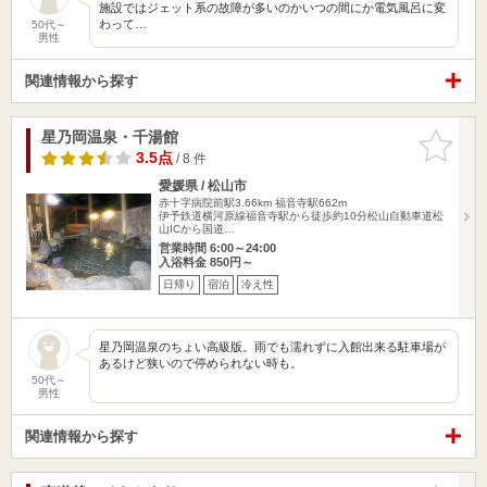
施設ではジェット系の故障が多いのかいつの間にか電気風呂に変
わって…
50代～
男性
関連情報から探す
星乃岡温泉・千湯館
お気に入
りに追加
3.5点
/ 8 件
愛媛県 / 松山市
赤十字病院前駅3.66km
福音寺駅662m
伊予鉄道横河原線福音寺駅から徒歩約10分松山自動車道松
山ICから国道…
営業時間 6:00～24:00
入浴料金 850円～
日帰り
宿泊
冷え性
星乃岡温泉のちょい高級版。雨でも濡れずに入館出来る駐車場が
あるけど狭いので停められない時も。
50代～
男性
関連情報から探す