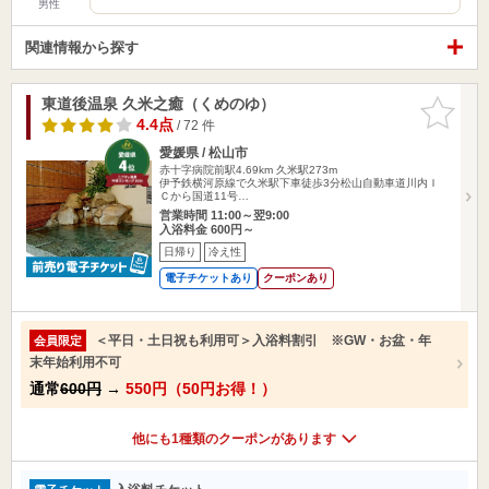
男性
関連情報から探す
東道後温泉 久米之癒（くめのゆ）
お気に入
りに追加
4.4点
/ 72 件
愛媛県 / 松山市
赤十字病院前駅4.69km
久米駅273m
伊予鉄横河原線で久米駅下車徒歩3分松山自動車道川内Ｉ
Ｃから国道11号…
営業時間 11:00～翌9:00
入浴料金 600円～
日帰り
冷え性
電子チケットあり
クーポンあり
＜平日・土日祝も利用可＞入浴料割引 ※GW・お盆・年
会員限定
末年始利用不可
通常
600円
→
550円（50円お得！）
他にも1種類のクーポンがあります