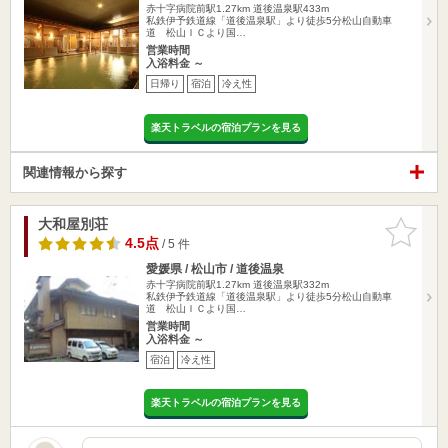
赤十字病院前駅1.27km
道後温泉駅433m
私鉄伊予鉄道線「道後温泉駅」より徒歩5分松山自動車
道 松山ＩＣより国…
営業時間
入浴料金 ～
日帰り
宿泊
冷え性
楽天トラベルの宿泊プランを見る
関連情報から探す
大和屋別荘
お気に入
りに追加
4.5点
/ 5 件
愛媛県 / 松山市 / 道後温泉
赤十字病院前駅1.27km
道後温泉駅332m
私鉄伊予鉄道線「道後温泉駅」より徒歩5分松山自動車
道 松山ＩＣより国…
営業時間
入浴料金 ～
宿泊
冷え性
楽天トラベルの宿泊プランを見る