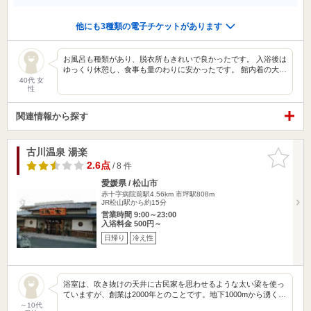
他にも3種類の電子チケットがあります
お風呂も種類があり、脱衣所もきれいで良かったです。 入浴後は
ゆっくり休憩し、食事も量のわりに安かったです。 館内着の大…
40代 女
性
関連情報から探す
古川温泉 湯楽
お気に入
りに追加
2.6点
/ 8 件
愛媛県 / 松山市
赤十字病院前駅4.56km
市坪駅808m
JR松山駅から約15分
営業時間 9:00～23:00
入浴料金 500円～
日帰り
冷え性
浴室は、吹き抜けの天井に古民家を思わせるような太い梁を使っ
ていますが、創業は2000年とのことです。地下1000mから湧く…
～10代