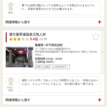
夏でも自然の風がとっても気持ちよくて冷房は入りませんでし
た。 見渡す風景がのどかで心が癒されます。
匿名
関連情報から探す
漢方薬草湯温泉元気人村
お気に入
りに追加
3.4点
/ 12 件
愛媛県 / 伊予郡松前町
上一万駅10.44km
地蔵町駅567m
伊予鉄郡中線地蔵町駅下車600m(徒歩8分)､市駅より約10k
m松山…
営業時間 10:00～23:00
入浴料金 550円～
日帰り
格安（1,000円以下）
昼割（４５０円）でゆっくりと２時間入りました。 外装もきれい
になり、リニューアルしてました。 目の前の海を一望できる、…
50代～
男性
関連情報から探す