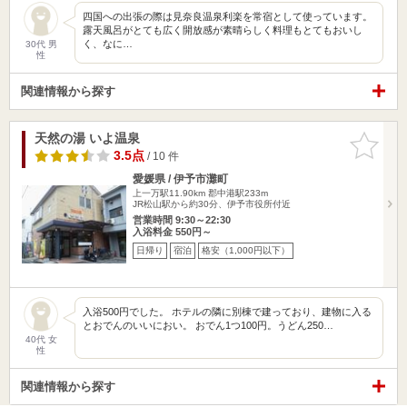
四国への出張の際は見奈良温泉利楽を常宿として使っています。
露天風呂がとても広く開放感が素晴らしく料理もとてもおいし
く、なに…
30代 男
性
関連情報から探す
天然の湯 いよ温泉
お気に入
りに追加
3.5点
/ 10 件
愛媛県 / 伊予市灘町
上一万駅11.90km
郡中港駅233m
JR松山駅から約30分、伊予市役所付近
営業時間 9:30～22:30
入浴料金 550円～
日帰り
宿泊
格安（1,000円以下）
入浴500円でした。 ホテルの隣に別棟で建っており、建物に入る
とおでんのいいにおい。 おでん1つ100円。うどん250…
40代 女
性
関連情報から探す