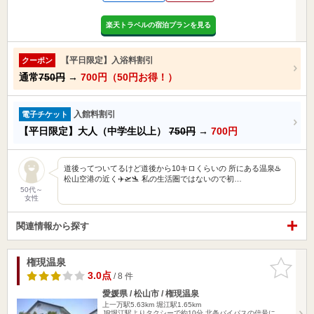
楽天トラベルの宿泊プランを見る
【平日限定】入浴料割引
クーポン
通常
750円
→
700円（50円お得！）
入館料割引
電子チケット
【平日限定】大人（中学生以上）
750円
→
700円
道後ってついてるけど道後から10キロくらいの 所にある温泉♨️
松山空港の近く✈️🛫🛬 私の生活圏ではないので初…
50代～
女性
関連情報から探す
権現温泉
お気に入
りに追加
3.0点
/ 8 件
愛媛県 / 松山市 / 権現温泉
上一万駅5.63km
堀江駅1.65km
JR堀江駅よりタクシーで約10分 北条バイパスの信号に、