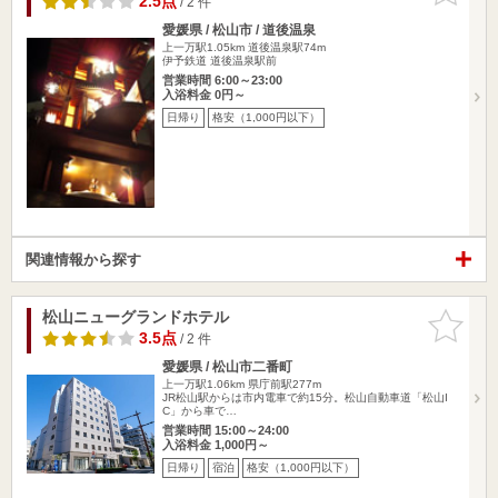
2.5点
/ 2 件
愛媛県 / 松山市 / 道後温泉
上一万駅1.05km
道後温泉駅74m
伊予鉄道 道後温泉駅前
営業時間 6:00～23:00
入浴料金 0円～
日帰り
格安（1,000円以下）
関連情報から探す
松山ニューグランドホテル
お気に入
りに追加
3.5点
/ 2 件
愛媛県 / 松山市二番町
上一万駅1.06km
県庁前駅277m
JR松山駅からは市内電車で約15分。松山自動車道「松山I
C」から車で…
営業時間 15:00～24:00
入浴料金 1,000円～
日帰り
宿泊
格安（1,000円以下）