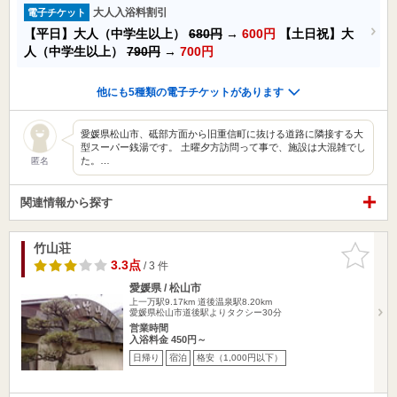
大人入浴料割引
電子チケット
【平日】大人（中学生以上）
680円
→
600円
【土日祝】大
人（中学生以上）
790円
→
700円
他にも5種類の電子チケットがあります
愛媛県松山市、砥部方面から旧重信町に抜ける道路に隣接する大
型スーパー銭湯です。 土曜夕方訪問って事で、施設は大混雑でし
た。…
匿名
関連情報から探す
竹山荘
お気に入
りに追加
3.3点
/ 3 件
愛媛県 / 松山市
上一万駅9.17km
道後温泉駅8.20km
愛媛県松山市道後駅よりタクシー30分
営業時間
入浴料金 450円～
日帰り
宿泊
格安（1,000円以下）