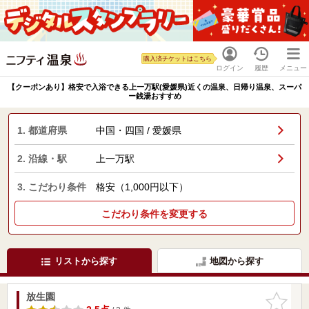
購入済チケットはこちら
ログイン
履歴
メニュー
【クーポンあり】格安で入浴できる上一万駅(愛媛県)近くの温泉、日帰り温泉、スーパ
ー銭湯おすすめ
1. 都道府県
中国・四国 / 愛媛県
2. 沿線・駅
上一万駅
3. こだわり条件
格安（1,000円以下）
こだわり条件を変更する
リストから探す
地図から探す
放生園
お気に入
りに追加