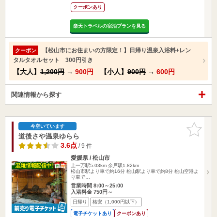
クーポンあり
楽天トラベルの宿泊プランを見る
【松山市にお住まいの方限定！】日帰り温泉入浴料+レン
クーポン
タルタオルセット 300円引き
【大人】
1,200円
→
900円
【小人】
900円
→
600円
関連情報から探す
お気に入
今空いています
りに追加
道後さや温泉ゆらら
3.6点
/ 9 件
愛媛県 / 松山市
上一万駅5.03km
余戸駅1.82km
松山市駅より車で約16分 松山駅より車で約8分 松山空港よ
り車で…
営業時間 8:00～25:00
入浴料金 750円～
日帰り
格安（1,000円以下）
電子チケットあり
クーポンあり