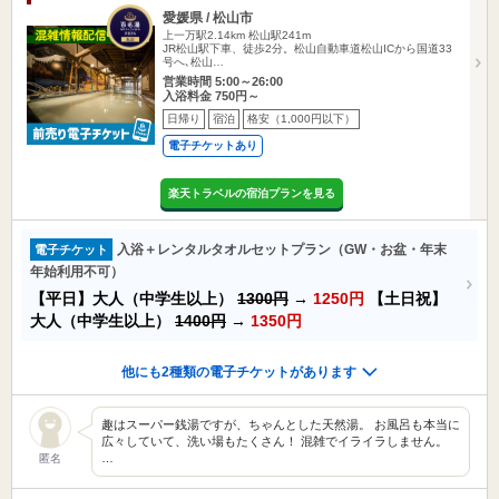
愛媛県 / 松山市
上一万駅2.14km
松山駅241m
JR松山駅下車、徒歩2分。松山自動車道松山ICから国道33
号へ､松山…
営業時間 5:00～26:00
入浴料金 750円～
日帰り
宿泊
格安（1,000円以下）
電子チケットあり
楽天トラベルの宿泊プランを見る
入浴＋レンタルタオルセットプラン（GW・お盆・年末
電子チケット
年始利用不可）
【平日】大人（中学生以上）
1300円
→
1250円
【土日祝】
大人（中学生以上）
1400円
→
1350円
他にも2種類の電子チケットがあります
趣はスーパー銭湯ですが、ちゃんとした天然湯。 お風呂も本当に
広々していて、洗い場もたくさん！ 混雑でイライラしません。
…
匿名