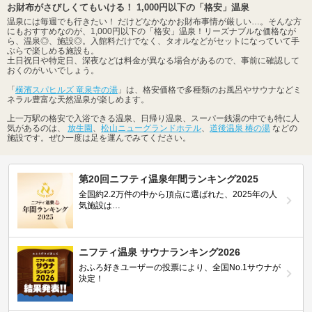
お財布がさびしくてもいける！ 1,000円以下の「格安」温泉
温泉には毎週でも行きたい！ だけどなかなかお財布事情が厳しい…。そんな方
にもおすすめなのが、1,000円以下の「格安」温泉！リーズナブルな価格なが
ら、温泉◎、施設◎。入館料だけでなく、タオルなどがセットになっていて手
ぶらで楽しめる施設も。
土日祝日や特定日、深夜などは料金が異なる場合があるので、事前に確認して
おくのがいいでしょう。
「
横濱スパヒルズ 竜泉寺の湯
」は、格安価格で多種類のお風呂やサウナなどミ
ネラル豊富な天然温泉が楽しめます。
上一万駅の格安で入浴できる温泉、日帰り温泉、スーパー銭湯の中でも特に人
気があるのは、
放生園
、
松山ニューグランドホテル
、
道後温泉 椿の湯
などの
施設です。ぜひ一度は足を運んでみてください。
第20回ニフティ温泉年間ランキング2025
全国約2.2万件の中から頂点に選ばれた、2025年の人
気施設は…
ニフティ温泉 サウナランキング2026
おふろ好きユーザーの投票により、全国No.1サウナが
決定！