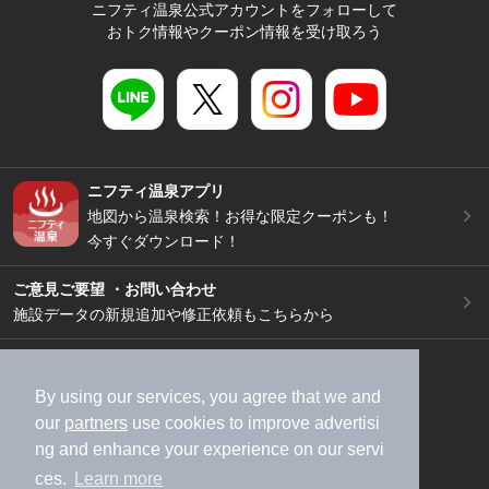
ニフティ温泉公式アカウントをフォローして
おトク情報やクーポン情報を受け取ろう
ニフティ温泉アプリ
地図から温泉検索！お得な限定クーポンも！
今すぐダウンロード！
ご意見ご要望 ・お問い合わせ
施設データの新規追加や修正依頼もこちらから
スマートフォン
/
PC
加盟店募集（資料請求）
広告出稿のご案内
By using our services, you agree that we and
our
partners
use cookies to improve advertisi
利用規約
ライフスタイルMEMBERS+規約
ng and enhance your experience on our servi
特定商取引法に基づく表記
ヘルプ
採用情報
ces.
Learn more
運営会社
個人情報保護ポリシー