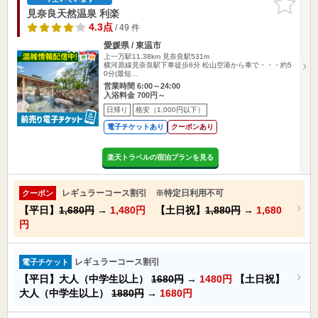
りに追加
見奈良天然温泉 利楽
4.3点
/ 49 件
愛媛県 / 東温市
上一万駅11.38km
見奈良駅531m
横河原線見奈良駅下車徒歩6分 松山空港から車で・・・約5
0分(最短…
営業時間 6:00～24:00
入浴料金 700円～
日帰り
格安（1,000円以下）
電子チケットあり
クーポンあり
楽天トラベルの宿泊プランを見る
レギュラーコース割引 ※特定日利用不可
クーポン
【平日】
1,680円
→
1,480円
【土日祝】
1,880円
→
1,680
円
レギュラーコース割引
電子チケット
【平日】大人（中学生以上）
1680円
→
1480円
【土日祝】
大人（中学生以上）
1880円
→
1680円