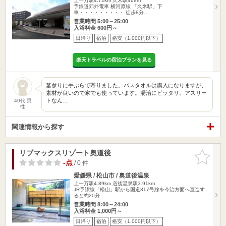
上一万駅4.72km
久米駅468m
予鉄道郊外電車 横河原線 「久米駅」下
車・・・・・・・・・ 徒歩8分…
営業時間 5:00～25:00
入浴料金 600円～
日帰り
宿泊
格安（1,000円以下）
楽天トラベルの宿泊プランを見る
墓参りに手ぶらで寄りました。バスタオルは購入になりますが、
素材が良いので家でも使っています。湯治にピッタリ。アスリー
トなん…
40代 男
性
関連情報から探す
リブマックスリゾート奥道後
お気に入
りに追加
-点
/ 0 件
愛媛県 / 松山市 / 奥道後温泉
上一万駅4.89km
道後温泉駅3.91km
JR予讃線「松山」駅から国道317号線を今治方面へ直進す
ると約20分…
営業時間 8:00～24:00
入浴料金 1,000円～
日帰り
宿泊
格安（1,000円以下）