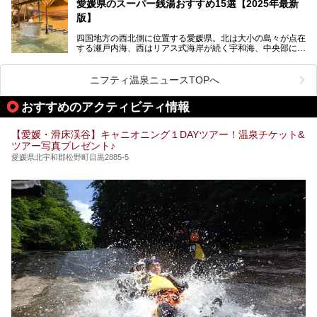
その魅力をご紹介します！
愛媛県のスーパー銭湯おすすめ15選【2025年最新
全館営業再開となります。
版】
四国地方の西北側に位置する愛媛県。北は大小の島々が点在
する瀬戸内海、西はリアス式海岸が続く宇和海、中央部には
西日本最高峰の石鎚山とその連山に囲まれたバラエティ豊か
な自然と、温暖な気候が魅力の県です。
日本最古の温泉といわれる道後温泉を筆頭に、多くの温泉が
ニフティ温泉ニュースTOPへ
ある愛媛県は、スーパー銭湯も豊富です。中には、中四国地
方を代表する人気の施設も。今回は、愛媛県の誇るスーパー
おすすめのアクティビティ情報
銭湯をピックアップしました。
【愛媛・滑床渓谷】キャニオニング１DAYツアー！温泉チケット&
ツアー写真プレゼント♪
愛媛県北宇和郡松野町目黒2885-5