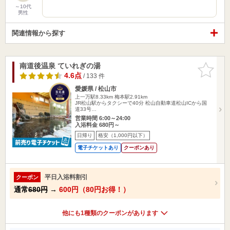
～10代
男性
関連情報から探す
南道後温泉 ていれぎの湯
お気に入
りに追加
4.6点
/ 133 件
愛媛県 / 松山市
上一万駅8.33km
梅本駅2.91km
JR松山駅からタクシーで40分 松山自動車道松山ICから国
道33号…
営業時間 6:00～24:00
入浴料金 680円～
日帰り
格安（1,000円以下）
電子チケットあり
クーポンあり
平日入浴料割引
クーポン
通常
680円
→
600円（80円お得！）
他にも1種類のクーポンがあります