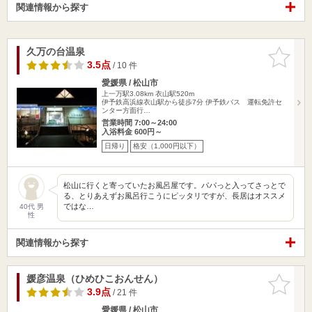
関連情報から探す
久万の台温泉
お気に入
りに追加
3.5点
/ 10 件
愛媛県 / 松山市
上一万駅3.08km
衣山駅520m
伊予鉄高浜線衣山駅から徒歩7分 伊予鉄バス 運転免許セ
ンター方面行…
営業時間 7:00～24:00
入浴料金 600円～
日帰り
格安（1,000円以下）
松山に行くと寄っていたお風呂屋です。パパっと入ってさっとで
る、とりあえずお風呂行こうにピッタリですが、長居はオススメ
ではな…
40代 男
性
関連情報から探す
媛彦温泉（ひめひこおんせん）
お気に入
りに追加
3.9点
/ 21 件
愛媛県 / 松山市