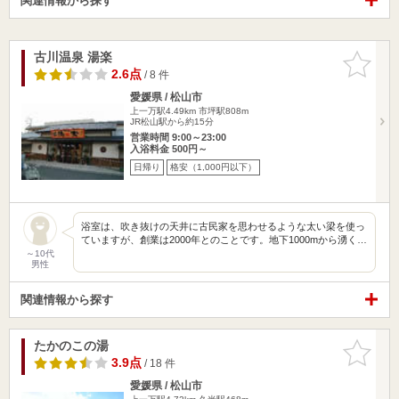
関連情報から探す
古川温泉 湯楽
お気に入
りに追加
2.6点
/ 8 件
愛媛県 / 松山市
上一万駅4.49km
市坪駅808m
JR松山駅から約15分
営業時間 9:00～23:00
入浴料金 500円～
日帰り
格安（1,000円以下）
浴室は、吹き抜けの天井に古民家を思わせるような太い梁を使っ
ていますが、創業は2000年とのことです。地下1000mから湧く…
～10代
男性
関連情報から探す
たかのこの湯
お気に入
りに追加
3.9点
/ 18 件
愛媛県 / 松山市