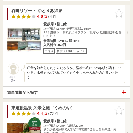
谷町リゾート ゆとりあ温泉
お気に入
りに追加
4.0点
/ 4 件
愛媛県 / 松山市
上一万駅4.14km
伊予和気駅1.65km
JR予讃線 伊予和気駅よりタクシー利用5分松山自動車道 松
山ICより…
営業時間 12:00～翌10:00
入浴料金 450円～
日帰り
格安（1,000円以下）
経営を効率化したからだろうか、浴槽の底にいつも砂が溜まって
いる。水槽も水が汚れていてもう少し水を入れた方が良いと思
う。 …
50代～
男性
関連情報から探す
東道後温泉 久米之癒（くめのゆ）
お気に入
りに追加
4.4点
/ 72 件
愛媛県 / 松山市
上一万駅4.43km
久米駅273m
伊予鉄横河原線で久米駅下車徒歩3分松山自動車道川内Ｉ
Ｃから国道11号…