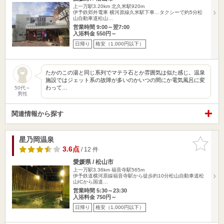
上一万駅3.20km
北久米駅920m
伊予鉄郊外電車 横河原線久米駅下車…タクシーで約5分松
山自動車道松山…
営業時間 9:00～翌7:00
入浴料金 550円～
日帰り
格安（1,000円以下）
たかのこの湯と同じ系列でマテラ石とか雰囲気は似た感じ。温泉
施設ではジェット系の故障が多いのかいつの間にか電気風呂に変
わって…
50代～
男性
関連情報から探す
星乃岡温泉
お気に入
りに追加
3.6点
/ 12 件
愛媛県 / 松山市
上一万駅3.36km
福音寺駅565m
伊予鉄道横河原線福音寺駅から徒歩約10分松山自動車道松
山ICから国道…
営業時間 5:30～23:30
入浴料金 750円～
日帰り
格安（1,000円以下）