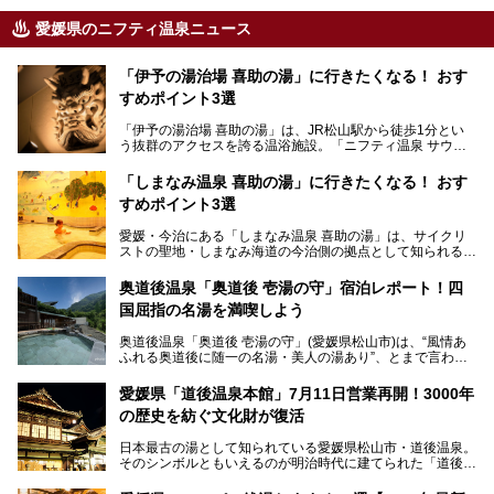
愛媛県のニフティ温泉ニュース
「伊予の湯治場 喜助の湯」に行きたくなる！ おす
すめポイント3選
「伊予の湯治場 喜助の湯」は、JR松山駅から徒歩1分とい
う抜群のアクセスを誇る温浴施設。「ニフティ温泉 サウナ
ランキング」で2年連続1位を獲得し、全国から多くのサウ
ナーが訪れる人気スポットです。天然温泉・サウナ・岩盤
「しまなみ温泉 喜助の湯」に行きたくなる！ おす
浴・食事・宿泊まで“癒しのすべて”がそろう人気施設の中で
すめポイント3選
も、特におすすめしたい3つのポイントについて厳選してお
届けします。読めばきっと、行きたくなること間違いなし！
愛媛・今治にある「しまなみ温泉 喜助の湯」は、サイクリ
ストの聖地・しまなみ海道の今治側の拠点として知られる人
気の温泉施設。「日本一サイクリストが集まる温泉」とも呼
ばれていて、自転車ロッカーや工具、給水サービスなど、旅
奥道後温泉「奥道後 壱湯の守」宿泊レポート！四
人に嬉しい工夫がたっぷり。お風呂は内湯から半露天、サウ
国屈指の名湯を満喫しよう
ナまで種類豊富で広々空間。泉質も温度もバリエーション豊
かで、湯めぐり感覚で楽しめちゃいます。
奥道後温泉「奥道後 壱湯の守」(愛媛県松山市)は、“風情あ
ふれる奥道後に随一の名湯・美人の湯あり”、とまで言われ
る四国屈指の名湯です。最も有名なのが、西日本最大級の大
今回は人気のこの施設の中でも、特におすすめしたい3つの
露天風呂。日々の生活から隔離された非日常感を味わえま
ポイントについて厳選してお届けします。読めばきっと、行
愛媛県「道後温泉本館」7月11日営業再開！3000年
す。
きたくなること間違いなし！
の歴史を紡ぐ文化財が復活
日帰り入浴も可能ですが、宿泊してじっくり楽しむのがベス
日本最古の湯として知られている愛媛県松山市・道後温泉。
ト。今回はニフティ温泉ライターである筆者自ら宿泊し、名
そのシンボルともいえるのが明治時代に建てられた「道後温
物の大露天風呂「翠明の湯」の全浴槽をご紹介。また、パブ
泉本館」です。平成31年1月から約5年半にわたって行って
リックスペース・貸切露天風呂・客室・食事など、多角的に
いた保存修理工事が終わり、いよいよ2024年7月11日から