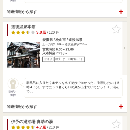
男性
関連情報から探す
道後温泉本館
お気に入
りに追加
3.9点
/ 120 件
愛媛県 / 松山市 / 道後温泉
上一万駅1.18km
道後温泉駅233m
営業時間 6:30～23:00
入浴料金 700円～
日帰り
格安（1,000円以下）
朝風呂に入りたくホテルを出て徒歩で向かった。 到着したのは５
時４５分。すでに３０名くらいの列が出来ていてびっくり。混ん
で…
50代～
男性
関連情報から探す
伊予の湯治場 喜助の湯
お気に入
りに追加
4.7点
/ 210 件