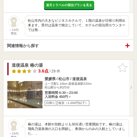
楽天トラベルの宿泊プランを見る
松山市内の大きなビジネスホテルで、１階の温泉が日帰り利用出
来ます。受付は温泉で独立していて、ホテルの宿泊用カウンター
では無…
～10代
男性
関連情報から探す
道後温泉 椿の湯
お気に入
りに追加
3.6点
/ 29 件
愛媛県 / 松山市 / 道後温泉
上一万駅1.10km
道後温泉駅220m
松山駅から約25分
営業時間 6:30～23:00
入浴料金 450円～
日帰り
格安（1,000円以下）
椿の湯は、本館や別館よりも30分遅い営業開始です。椿の湯は、
飛鳥乃湯泉側の入口を閉鎖し、東側からのみの入館としていまし
た。…
～10代