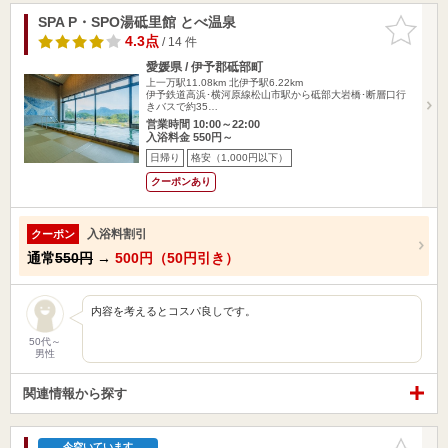
SPA P・SPO湯砥里館 とべ温泉
お気に入
りに追加
4.3点
/ 14 件
愛媛県 / 伊予郡砥部町
上一万駅11.08km
北伊予駅6.22km
伊予鉄道高浜･横河原線松山市駅から砥部大岩橋･断層口行
きバスで約35…
営業時間 10:00～22:00
入浴料金 550円～
日帰り
格安（1,000円以下）
クーポンあり
入浴料割引
クーポン
通常
550円
→
500円（50円引き）
内容を考えるとコスパ良しです。
50代～
男性
関連情報から探す
お気に入
今空いています