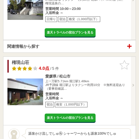
権現温泉の…
営業時間 10:00～23:00
入浴料金 ～
日帰り
宿泊
格安（1,000円以下）
楽天トラベルの宿泊プランを見る
関連情報から探す
権現山荘
お気に入
りに追加
4.0点
/ 5 件
愛媛県 / 松山市
上一万駅5.71km
堀江駅1.48km
JR予讃線 堀江駅よりタクシー利用10分 ※無料送迎あり
（要事前確認…
営業時間
入浴料金 ～
宿泊
格安（1,000円以下）
楽天トラベルの宿泊プランを見る
源泉かけ流しでしゅ🚰 シャーワーからも源泉100%でしゅ