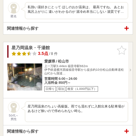
私熱い湯好きにとって ほしのおか温泉は、 最高ですね。 あとお
風呂上がりに 違いがわかるのが 湯冷め本当にしない 湯質です…
匿名
関連情報から探す
星乃岡温泉・千湯館
お気に入
りに追加
3.5点
/ 8 件
愛媛県 / 松山市
上一万駅3.44km
福音寺駅662m
伊予鉄道横河原線福音寺駅から徒歩約10分松山自動車道松
山ICから国道…
営業時間 6:00～24:00
入浴料金 850円～
日帰り
宿泊
格安（1,000円以下）
星乃岡温泉のちょい高級版。雨でも濡れずに入館出来る駐車場が
あるけど狭いので停められない時も。
50代～
男性
関連情報から探す