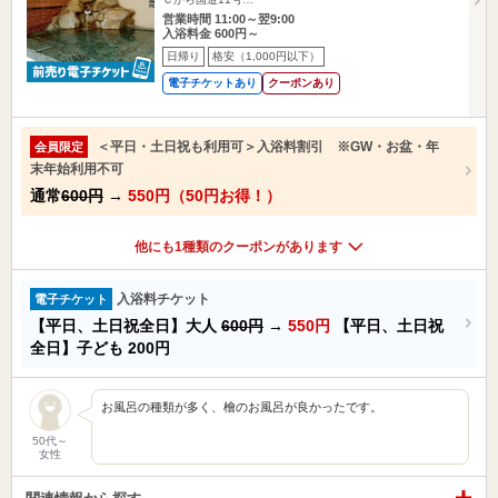
営業時間 11:00～翌9:00
入浴料金 600円～
日帰り
格安（1,000円以下）
電子チケットあり
クーポンあり
＜平日・土日祝も利用可＞入浴料割引 ※GW・お盆・年
会員限定
末年始利用不可
通常
600円
→
550円（50円お得！）
他にも1種類のクーポンがあります
入浴料チケット
電子チケット
【平日、土日祝全日】大人
600円
→
550円
【平日、土日祝
全日】子ども
200円
お風呂の種類が多く、檜のお風呂が良かったです。
50代～
女性