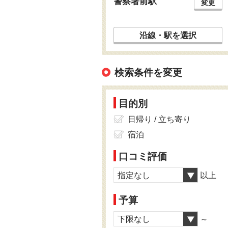
警察署前駅
変更
沿線・駅を選択
検索条件を変更
目的別
日帰り / 立ち寄り
宿泊
口コミ評価
指定なし
以上
予算
下限なし
～