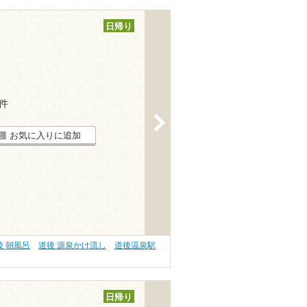
日帰り
2件
>
お気に入りに追加
後 朝風呂
道後 源泉かけ流し
道後温泉駅
日帰り