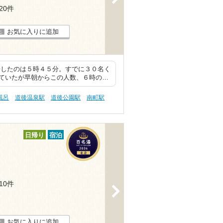
120件
お気に入りに追加
着したのは５時４５分。すでに３０名く
ていたが早朝からこの人数、６時の…
風呂
道後温泉駅
道後公園駅
南町駅
日帰り
宿泊
210件
>
お気に入りに追加