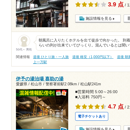
3.9 点
/ 
施設情報を見る
朝風呂に入りたくホテルを出て徒歩で向かった。 到
らいの列が出来ていてびっくり。混んでいるとは聞い
50代～ 男性
関連情報
道後 ひとり旅・一人旅
道後 格安（1,000円以下）
道後 朝
上一万駅
伊予の湯治場 喜助の湯
愛媛県 / 松山市 /
警察署前駅2.08km
/
松山駅241m
■営業時間 5:00～26:00
■入浴料 750円～
4.7 点
/ 
電子チケットあり
施設情報を見る