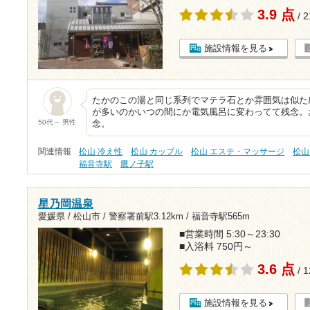
3.9 点
/ 
施設情報を見る
たかのこの湯と同じ系列でマテラ石とか雰囲気は似た
が多いのかいつの間にか電気風呂に変わってて残念。
50代～ 男性
念。
関連情報
松山 冷え性
松山 カップル
松山 エステ・マッサージ
松山
福音寺駅
鷹ノ子駅
星乃岡温泉
愛媛県 / 松山市 /
警察署前駅3.12km
/
福音寺駅565m
■営業時間 5:30～23:30
■入浴料 750円～
3.6 点
/ 
施設情報を見る