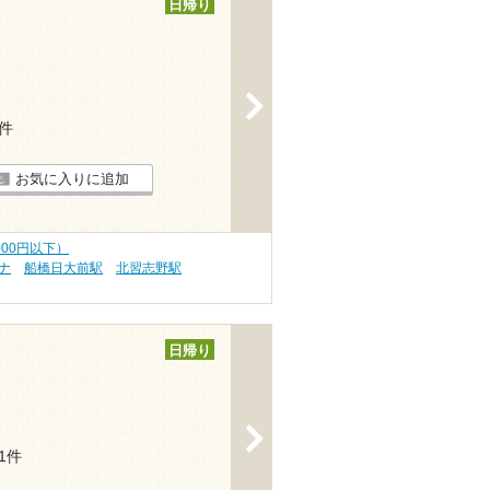
日帰り
>
1件
お気に入りに追加
000円以下）
ナ
船橋日大前駅
北習志野駅
日帰り
>
11件