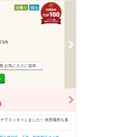
日帰り
宿泊
273件
>
お気に入りに追加
る
>
）
ナでスッキリしました✨ 休憩場所も多