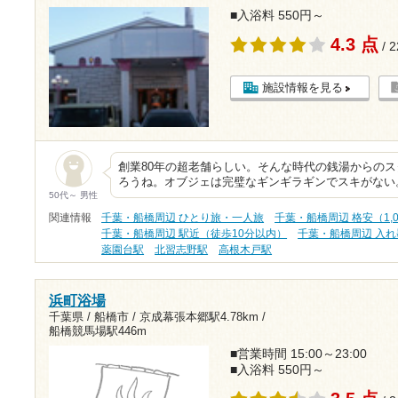
■入浴料 550円～
4.3 点
/ 
施設情報を見る
創業80年の超老舗らしい。そんな時代の銭湯からの
ろうね。オブジェは完璧なギンギラギンでスキがない。
50代～ 男性
関連情報
千葉・船橋周辺 ひとり旅・一人旅
千葉・船橋周辺 格安（1,
千葉・船橋周辺 駅近（徒歩10分以内）
千葉・船橋周辺 入
薬園台駅
北習志野駅
高根木戸駅
浜町浴場
千葉県 / 船橋市 /
京成幕張本郷駅4.78km
/
船橋競馬場駅446m
■営業時間 15:00～23:00
■入浴料 550円～