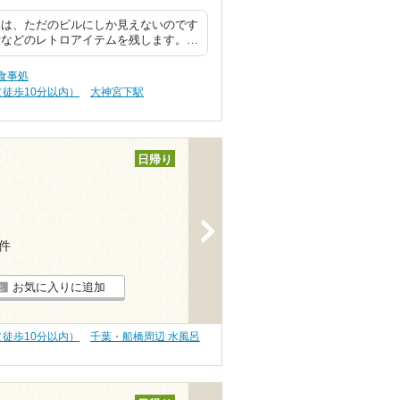
見は、ただのビルにしか見えないのです
計などのレトロアイテムを残します。…
食事処
（徒歩10分以内）
大神宮下駅
日帰り
>
2件
お気に入りに追加
（徒歩10分以内）
千葉・船橋周辺 水風呂