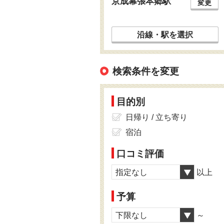
京成幕張本郷駅
変更
沿線・駅を選択
検索条件を変更
目的別
日帰り / 立ち寄り
宿泊
口コミ評価
指定なし
以上
予算
下限なし
～