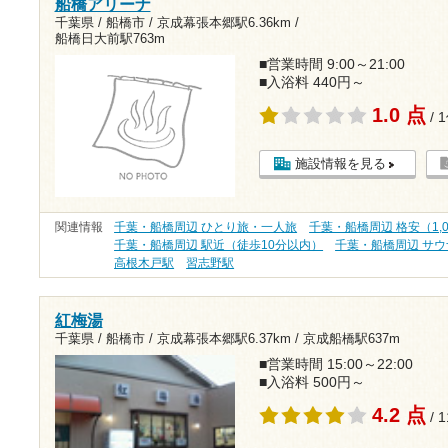
船橋アリーナ
千葉県 / 船橋市 /
京成幕張本郷駅6.36km
/
船橋日大前駅763m
■営業時間 9:00～21:00
■入浴料 440円～
1.0 点
/ 
施設情報を見る
関連情報
千葉・船橋周辺 ひとり旅・一人旅
千葉・船橋周辺 格安（1,
千葉・船橋周辺 駅近（徒歩10分以内）
千葉・船橋周辺 サウ
高根木戸駅
習志野駅
紅梅湯
千葉県 / 船橋市 /
京成幕張本郷駅6.37km
/
京成船橋駅637m
■営業時間 15:00～22:00
■入浴料 500円～
4.2 点
/ 