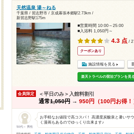
天然温泉 湯～ねる
千葉県 / 習志野市 /
京成幕張本郷駅2.73km
/
新習志野駅175m
■営業時間 10:00～25:00
■入浴料 1,050円～
4.3 点
/ 
クーポンあり
施設情報を見る
楽天トラベルの宿泊プランを見
＜平日のみ＞入館料割引
会員限定
通常
1,050円
→
950円（100円お得！
お手軽なお値段で高コスパ！ 高濃度炭酸泉と暑いサウ
く漫画もあるのでゆっくり出来ます♪
50代～ 男性