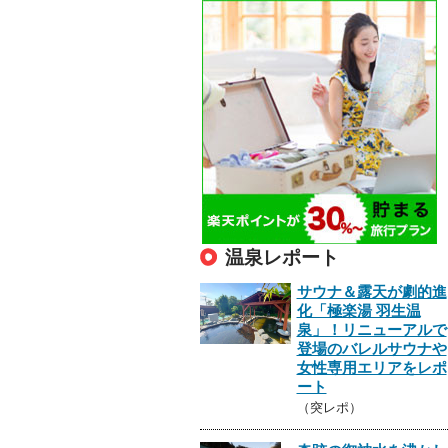
温泉レポート
サウナ＆露天が劇的進
化「極楽湯 羽生温
泉」！リニューアルで
登場のバレルサウナや
女性専用エリアをレポ
ート
（突レポ）