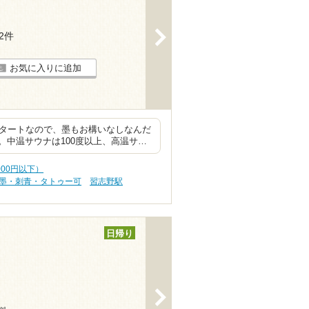
>
22件
お気に入りに追加
スタートなので、墨もお構いなしなんだ
中温サウナは100度以上、高温サ…
000円以下）
れ墨・刺青・タトゥー可
習志野駅
日帰り
>