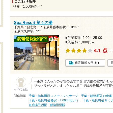
こだわり条件
格安（1,000円以下）
Spa Resort 菜々の湯
千葉県 / 習志野市 /
京成幕張本郷駅1.31km
/
京成大久保駅872m
■営業時間 9:00～25:00
■入浴料 1,000円～
4.1 点
/ 
施設情報を見る
一番気に入ったのが雪の癒です☃️ 雪の癒の室内がと
ぴったりだと思いました☺️お風呂では炭酸風呂が丁
～10代 女性
関連情報
千葉・船橋周辺 エステ・マッサージ
千葉・船橋周辺 お食事
千葉・船橋周辺 格安（1,000円以下）
千葉・船橋周辺 サウ
京成津田沼駅
新津田沼駅