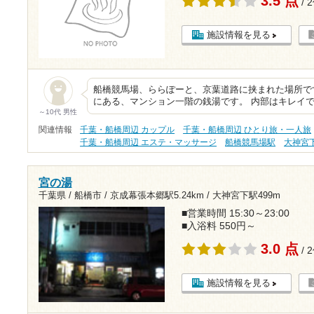
3.5 点
/ 
施設情報を見る
船橋競馬場、ららぽーと、京葉道路に挟まれた場所で
にある、マンション一階の銭湯です。 内部はキレイ
～10代 男性
関連情報
千葉・船橋周辺 カップル
千葉・船橋周辺 ひとり旅・一人旅
千葉・船橋周辺 エステ・マッサージ
船橋競馬場駅
大神宮
宮の湯
千葉県 / 船橋市 /
京成幕張本郷駅5.24km
/
大神宮下駅499m
■営業時間 15:30～23:00
■入浴料 550円～
3.0 点
/ 
施設情報を見る