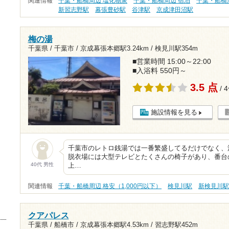
関連情報
千葉・船橋周辺 塩化物泉
千葉・船橋周辺 宿泊
千葉・船橋
新習志野駅
幕張豊砂駅
谷津駅
京成津田沼駅
梅の湯
千葉県 / 千葉市 /
京成幕張本郷駅3.24km
/
検見川駅354m
■営業時間 15:00～22:00
■入浴料 550円～
3.5 点
/ 
施設情報を見る
千葉市のレトロ銭湯では一番繁盛してるだけでなく、
脱衣場には大型テレビとたくさんの椅子があり、番台
40代 男性
上…
関連情報
千葉・船橋周辺 格安（1,000円以下）
検見川駅
新検見川
クアパレス
千葉県 / 船橋市 /
京成幕張本郷駅4.53km
/
習志野駅452m