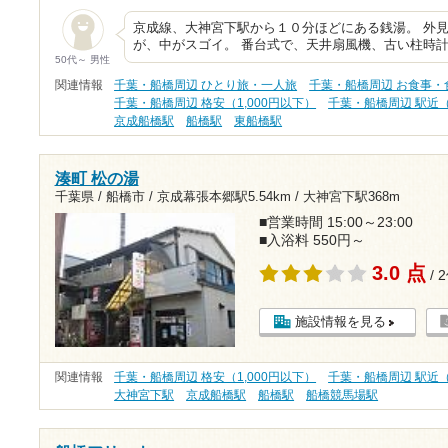
京成線、大神宮下駅から１０分ほどにある銭湯。 外
が、中がスゴイ。 番台式で、天井扇風機、古い柱時
50代～ 男性
関連情報
千葉・船橋周辺 ひとり旅・一人旅
千葉・船橋周辺 お食事・
千葉・船橋周辺 格安（1,000円以下）
千葉・船橋周辺 駅近
京成船橋駅
船橋駅
東船橋駅
湊町 松の湯
千葉県 / 船橋市 /
京成幕張本郷駅5.54km
/
大神宮下駅368m
■営業時間 15:00～23:00
■入浴料 550円～
3.0 点
/ 
施設情報を見る
関連情報
千葉・船橋周辺 格安（1,000円以下）
千葉・船橋周辺 駅近
大神宮下駅
京成船橋駅
船橋駅
船橋競馬場駅