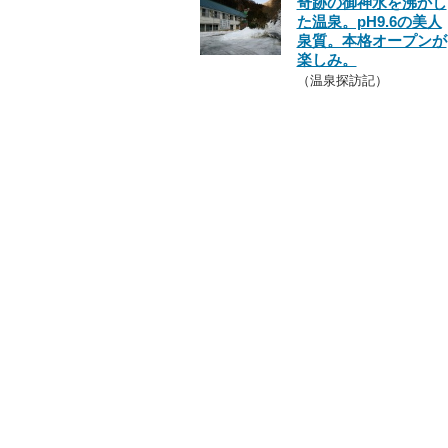
奇跡の御神水を沸かし
た温泉。pH9.6の美人
泉質。本格オープンが
楽しみ。
（温泉探訪記）