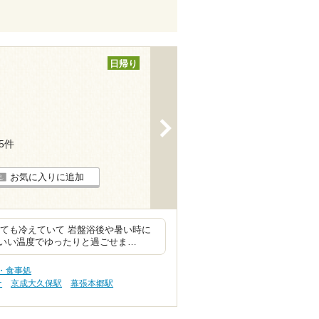
日帰り
>
55件
お気に入りに追加
っても冷えていて 岩盤浴後や暑い時に
度いい温度でゆったりと過ごせま…
・食事処
ナ
京成大久保駅
幕張本郷駅