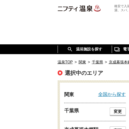
格安で入
湯、スパ
温浴施設を探す
電
温泉TOP
>
関東
>
千葉県
>
京成幕張本
選択中のエリア
全国から探す
関東
千葉県
変更