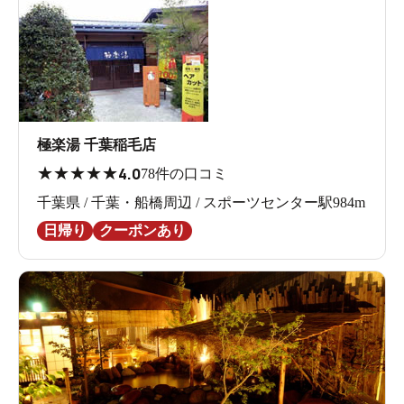
極楽湯 千葉稲毛店
★
★
★
★
★
4.0
78件の口コミ
千葉県 / 千葉・船橋周辺 / スポーツセンター駅984m
日帰り
クーポンあり