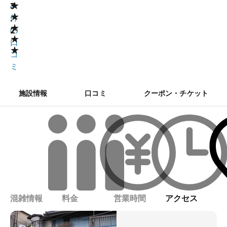
★
3
4
★
.
件
★
2
の
★
口
★
コ
ミ
施設情報
口コミ
クーポン・チケット
混雑情報
料金
営業時間
アクセス