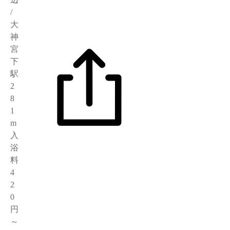
/
大
神
宮
下
駅
2
8
1
m
入
浴
料
4
2
0
円
～