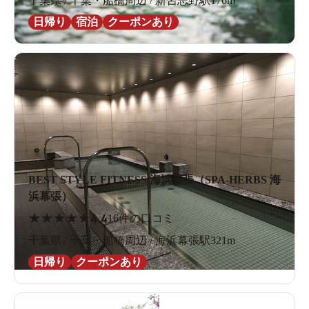
千葉県 / 千葉・船橋周辺 / 新習志野駅176m
日帰り
宿泊
クーポンあり
BEST STYLE FITNESS 海浜幕張（SPA-HERBS 海
浜幕張）
★
★
★
★
★
4.4
16件の口コミ
千葉県 / 千葉・船橋周辺 / 海浜幕張駅321m
日帰り
クーポンあり