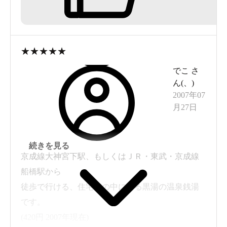
★
★
★
★
★
でこ
さ
ん(
、
)
2007年07
月27日
続きを見る
京成線大神宮下駅、もしくはＪＲ・東武・京成線
船橋駅から
徒歩で行ける、住宅街の中にある黒湯の温泉銭湯
です。
(420円 2007年現在)