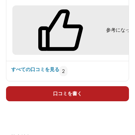
ここのお風呂はカランの湯も水もすべて黒湯で
す。
黒湯の濃さは透明度５０cm位でそんなにでもない
参考になった
のですが、
兎に角、ものすごくとろとろしていて、湯の花も
ちらほら舞っています。
まるでこんぶだしのお湯みたいで、途中で白湯を
浴びたくなる衝動に駆られるほどすごいです。
すべての口コミを見る
2
湯船の温度は４２～３度くらいでちょうど良いと
思われます。
さすがに１基ある立ち浴び型のシャワーだけは、
口コミを書く
ふつうの湯水でした。
他は、下町っぽい銭湯といった感じでくつろげて
良いお風呂屋さんです。
体にも良いのかもしれませんが、一度ネタに浸