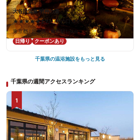
大谷田温泉 明神の湯
★
★
★
★
★
3.7
213件の口コミ
東京都 / 足立区 / 亀有駅1.3km
日帰り
クーポンあり
千葉県の
温浴施設をもっと見る
千葉県の週間アクセスランキング
1