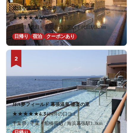
成田空港温泉 空の湯
★
★
★
★
★
4.1
82件の口コミ
千葉県 / 成田・富里周辺 / 芝山千代田駅313m
日帰り
宿泊
クーポンあり
2
JFA夢フィールド 幕張温泉 湯楽の里
★
★
★
★
★
4.3
424件の口コミ
千葉県 / 千葉・船橋周辺 / 海浜幕張駅1.3km
日帰り