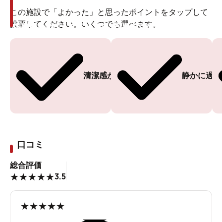
この施設で「よかった」と思ったポイントをタップして
投票してください。いくつでも選べます。
投票ありがとうございます
投票ありがとうございます
清潔感がある
静かに過ご
口コミ
総合評価
3.5
★
★
★
★
★
★
★
★
★
★