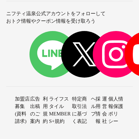
ニフティ温泉公式アカウントをフォローして
おトク情報やクーポン情報を受け取ろう
加盟店
広告
利
ライフス
特定商
ヘ
採
運
個人情
募集
出稿
用
タイル
取引法
ル
用
営
報保護
(資料
のご
規
MEMBER
に基づ
プ
情
会
ポリ
請求)
案内
約
S+規約
く表記
報
社
シー