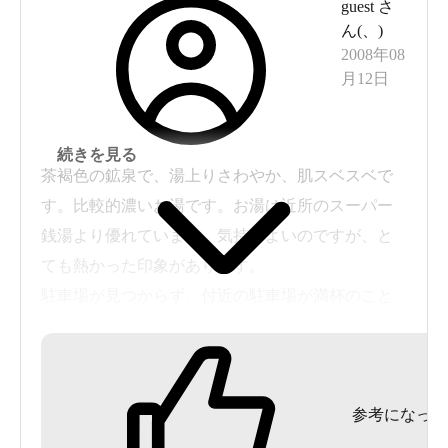
guest
さ
ん(
、
)
2008年08
月12日
続きを見る
茶褐色の鉱泉で、湯上りさわやか、肌スベスベで
す。比較的濃いお湯です。お湯は近所のスーパー
銭湯より優れています。気持ちよいのですが、と
ても熱かった印象があります。
駐車場が見つからず、付近の駐車場が満杯のこと
が多く、なかなかたどりつけません。
休みの日がやたら多いのでさらにたどりつけませ
ん。
参考になった
お湯がいいので、また行ってみたく思います。
銭湯に行くことが可能な方にはお勧めです。