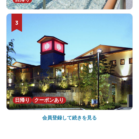
3
船橋温泉 湯楽の里
★
★
★
★
★
4.1
241件の口コミ
千葉県 / 千葉・船橋周辺 / 塚田駅569m
日帰り
クーポンあり
会員登録して続きを見る