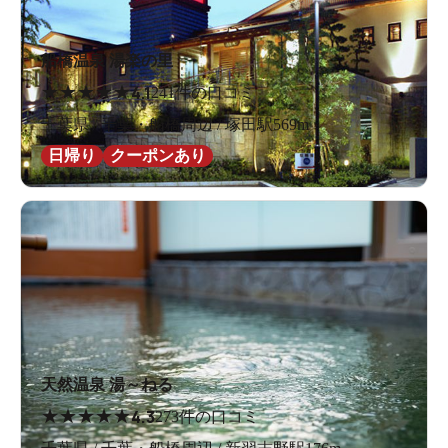
船橋温泉 湯楽の里
★
★
★
★
★
4.1
241件の口コミ
千葉県 / 千葉・船橋周辺 / 塚田駅569m
日帰り
クーポンあり
天然温泉 湯～ねる
★
★
★
★
★
4.3
273件の口コミ