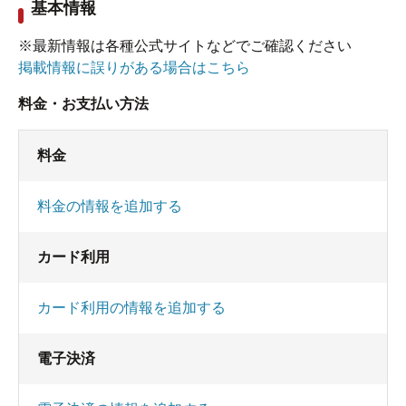
基本情報
かってみるのも面白いかと思います。
ただし、土・日は必ず?やっているようですが
※最新情報は各種公式サイトなどでご確認ください
平日は月・水・金か火・木かが休みなので要注意
掲載情報に誤りがある場合はこちら
です。
料金・お支払い方法
料金
料金の情報を追加する
カード利用
カード利用の情報を追加する
電子決済