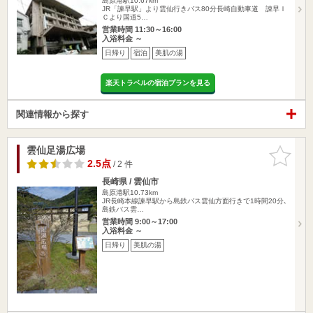
島原港駅10.67km
JR「諫早駅」より雲仙行きバス80分長崎自動車道 諌早Ｉ
Ｃより国道5…
営業時間 11:30～16:00
入浴料金 ～
日帰り
宿泊
美肌の湯
楽天トラベルの宿泊プランを見る
関連情報から探す
雲仙足湯広場
お気に入
りに追加
2.5点
/ 2 件
長崎県 / 雲仙市
島原港駅10.73km
JR長崎本線諫早駅から島鉄バス雲仙方面行きで1時間20分､
島鉄バス雲…
営業時間 9:00～17:00
入浴料金 ～
日帰り
美肌の湯