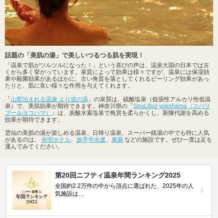
話題の「美肌の湯」で美しいつるつる肌を実現！
「温泉で肌がツルツルになった！」という喜びの声は、温泉大国の日本では古
くから多く挙がっています。泉質によって効果は様々ですが、温泉には保湿効
果や殺菌効果があるほかに、古い角質を落としてくれるピーリング効果があっ
たりと、肌に良い様々な作用を与えてくれます。
「
山梨泊まれる温泉 より道の湯
」の泉質は、硫酸塩泉（低張性アルカリ性低温
泉）で、美肌効果が期待できます。神奈川県の「
SpaLibur yokohama（スパリ
ブールヨコハマ）
」は、炭酸水素塩泉で角質を柔らかくし、新陳代謝を高める
効果が期待できます。
雲仙の美肌の湯が楽しめる温泉、日帰り温泉、スーパー銭湯の中でも特に人気
があるのは、
有明ホテル
、
旅亭半水盧
、
東園
などの施設です。ぜひ一度は足を
運んでみてください。
第20回ニフティ温泉年間ランキング2025
全国約2.2万件の中から頂点に選ばれた、2025年の人
気施設は…