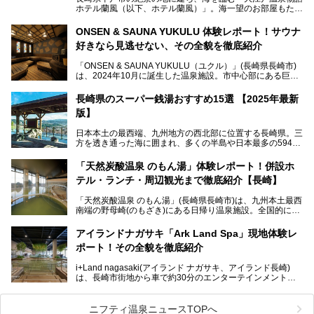
ホテル蘭風（以下、ホテル蘭風）」。海一望のお部屋もたく
さんあるこちらのホテルで、2025年7月から話題の「大江戸
三つ星バイキング」がスタート！早速現地で体験してきまし
ONSEN & SAUNA YUKULU 体験レポート！サウナ
た。
好きなら見逃せない、その全貌を徹底紹介
このほかに、展望露天風呂や子連れで過ごしやすいキッズパ
「ONSEN & SAUNA YUKULU（ユクル）」(長崎県長崎市)
ークなどおススメのポイントがたっぷりです！周辺観光情報
は、2024年10月に誕生した温泉施設。市中心部にある巨大
も含めてご紹介します。
複合施設「長崎スタジアムシティ」の一角にあり、オープン
当初から多くのサウナ―やスパ好きに注目されています。
───
長崎県のスーパー銭湯おすすめ15選 【2025年最新
提供元：大江戸温泉物語ホテルズ＆リゾーツ株式会社【P
版】
R】
この記事は大江戸温泉物語 ホテル蘭風のPR記事です。
日本本土の最西端、九州地方の西北部に位置する長崎県。三
そこで今回は、ニフティ温泉ライターである筆者が現地体
方を透き通った海に囲まれ、多くの半島や日本最多の594も
験。天然温泉・サウナ・水風呂・別途有料のプレミアムサウ
の島々で構成される複雑な地形は、思わず息をのむほどの美
ナ・リラクゼーションスペースまで、それらの全貌を徹底紹
しい景観の宝庫です。
介します！
「天然炭酸温泉 のもん湯」体験レポート！併設ホ
長崎県にあるスーパー銭湯にも、長崎ならではの景観を存分
テル・ランチ・周辺観光まで徹底紹介【長崎】
に楽しめる施設がいくつも見られます。眺望自慢が多い長崎
県のスーパー銭湯のなかで、特におすすめの施設をご紹介し
「天然炭酸温泉 のもん湯」(長崎県長崎市)は、九州本土最西
ましょう。
南端の野母崎(のもざき)にある日帰り温泉施設。全国的にも
希少な天然の炭酸泉を楽しめる点が特徴で、遠隔地ながらも
多くの温泉ファンに親しまれています。
アイランドナガサキ「Ark Land Spa」現地体験レ
ポート！その全貌を徹底紹介
今回は、地元九州在住のニフティ温泉ライターである筆者が
「天然炭酸温泉 のもん湯」を現地体験。天然炭酸泉がある
i+Land nagasaki(アイランド ナガサキ、アイランド長崎)
大浴場をはじめ、併設のホテル「Nomon長崎」・食事(ラン
は、長崎市街地から車で約30分のエンターテインメントリ
チ)・おすすめの周辺観光まで、それらの全貌を徹底紹介し
ゾート施設。伊王島全体に展開した施設群は、宿泊はもちろ
ます！
んのこと多彩なアクティビティが楽しめ、到底一日では遊び
尽くせない程！ 中でも注目すべきは、日帰り可能な3つのス
───
ニフティ温泉ニュースTOPへ