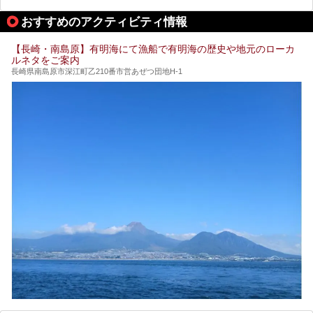
パ施設です。
提供元：天然炭酸温泉 のもん湯【PR】
この記事は天然炭酸温泉 のもん湯のPRレポート記事です。
おすすめのアクティビティ情報
今回は九州在住のニフティ温泉ライターである筆者が現地体
【長崎・南島原】有明海にて漁船で有明海の歴史や地元のローカ
験し、3つのスパ施設に焦点を当て、その全貌を徹底紹介。
ルネタをご案内
本編では、i+Land nagasakiのSPAの中核的施設ともいえる
「Ark Land Spa」をご紹介します。
長崎県南島原市深江町乙210番市営あぜつ団地H-1