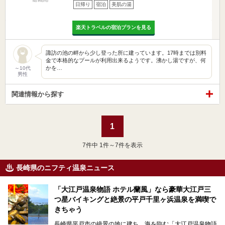
日帰り
宿泊
美肌の湯
楽天トラベルの宿泊プランを見る
諏訪の池の畔から少し登った所に建っています。17時までは別料
金で本格的なプールが利用出来るようです。沸かし湯ですが、何
かを…
～10代
男性
関連情報から探す
1
7
件中 1件～7件を表示
長崎県のニフティ温泉ニュース
「大江戸温泉物語 ホテル蘭風」なら豪華大江戸三
つ星バイキングと絶景の平戸千里ヶ浜温泉を満喫で
きちゃう
長崎県平戸市の絶景の地に建ち、海を臨む「大江戸温泉物語