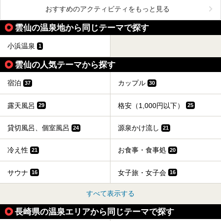
おすすめのアクティビティをもっと見る
雲仙の温泉地から同じテーマで探す
小浜温泉
1
雲仙の人気テーマから探す
宿泊
カップル
37
30
露天風呂
格安（1,000円以下）
29
25
貸切風呂、個室風呂
源泉かけ流し
24
21
冷え性
お食事・食事処
21
20
サウナ
女子旅・女子会
16
16
すべて表示する
長崎県の温泉エリアから同じテーマで探す