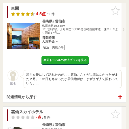
東園
お気に入
りに追加
4.5点
/ 2 件
長崎県 / 雲仙市
島原港駅10.64km
JR「諌早駅」より県営バス80分長崎自動車道 諌早ＩＣよ
り国道57号…
営業時間
入浴料金 ～
宿泊
美肌の湯
楽天トラベルの宿泊プランを見る
黒川を後にして訪れたのがここ雲仙。さすがに雪はなかったがま
だ２月。この日も寒かったが雲仙地獄は、まずまず人で賑わって
いた。…
匿名
関連情報から探す
雲仙スカイホテル
お気に入
りに追加
-点
/ 0 件
長崎県 / 雲仙市