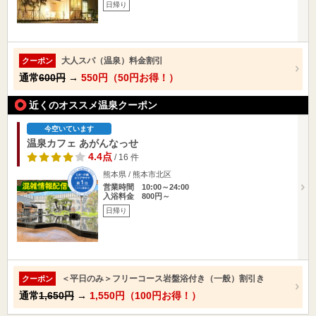
日帰り
大人スパ（温泉）料金割引
クーポン
通常
600円
→
550円（50円お得！）
近くのオススメ温泉クーポン
今空いています
温泉カフェ あがんなっせ
4.4点
/ 16 件
熊本県 / 熊本市北区
営業時間 10:00～24:00
入浴料金 800円～
日帰り
＜平日のみ＞フリーコース岩盤浴付き（一般）割引き
クーポン
通常
1,650円
→
1,550円（100円お得！）