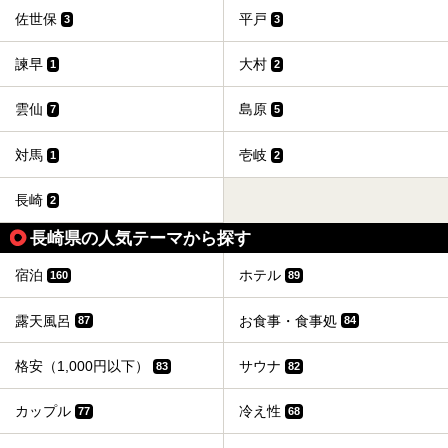
佐世保
平戸
3
3
諫早
大村
1
2
雲仙
島原
7
5
対馬
壱岐
1
2
長崎
2
長崎県の人気テーマから探す
宿泊
ホテル
160
89
露天風呂
お食事・食事処
87
84
格安（1,000円以下）
サウナ
83
82
カップル
冷え性
77
68