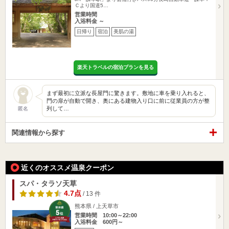
Ｃより国道5…
営業時間
入浴料金 ～
日帰り
宿泊
美肌の湯
楽天トラベルの宿泊プランを見る
まず最初に立派な長屋門に驚きます。敷地に車を乗り入れると、
門の扉が自動で開き、奥にある建物入り口に前に従業員の方が整
列して…
匿名
関連情報から探す
近くのオススメ温泉クーポン
スパ・タラソ天草
4.7点
/ 13 件
熊本県 / 上天草市
営業時間 10:00～22:00
入浴料金 600円～