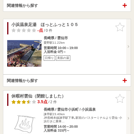
関連情報から探す
小浜温泉足湯 ほっとふっと１０５
お気に入
りに追加
-点
/ 0 件
長崎県 / 雲仙市
愛野駅11.22km
営業時間 10:00～19:00
入浴料金 0円～
日帰り
美肌の湯
関連情報から探す
休暇村雲仙（閉館しました）
お気に入
りに追加
3.5点
/ 2 件
長崎県 / 雲仙市小浜町 / 小浜温泉
諫早駅23.40km
JR長崎本線諫早駅下車｡駅前のバスターミナルより雲仙･小
浜行きに乗車…
営業時間 14:00～20:00
入浴料金 315円～