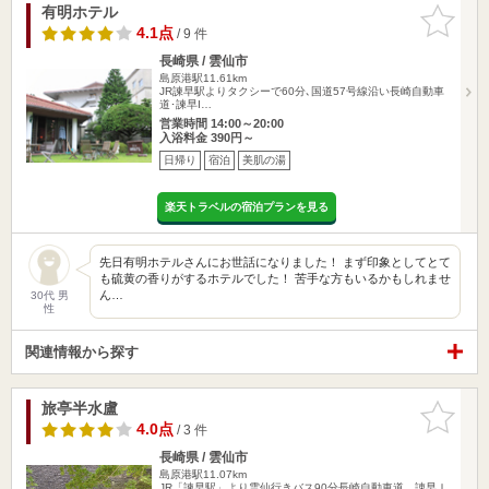
有明ホテル
お気に入
りに追加
4.1点
/ 9 件
長崎県 / 雲仙市
島原港駅11.61km
JR諫早駅よりタクシーで60分､国道57号線沿い長崎自動車
道･諫早I…
営業時間 14:00～20:00
入浴料金 390円～
日帰り
宿泊
美肌の湯
楽天トラベルの宿泊プランを見る
先日有明ホテルさんにお世話になりました！ まず印象としてとて
も硫黄の香りがするホテルでした！ 苦手な方もいるかもしれませ
ん…
30代 男
性
関連情報から探す
旅亭半水盧
お気に入
りに追加
4.0点
/ 3 件
長崎県 / 雲仙市
島原港駅11.07km
JR「諫早駅」より雲仙行きバス90分長崎自動車道 諌早Ｉ