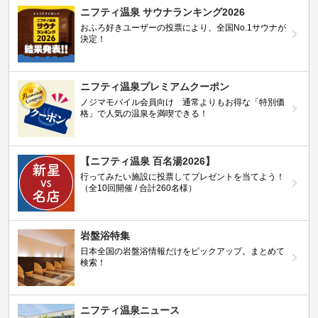
ニフティ温泉 サウナランキング2026
おふろ好きユーザーの投票により、全国No.1サウナが
決定！
ニフティ温泉プレミアムクーポン
ノジマモバイル会員向け 通常よりもお得な「特別価
格」で人気の温泉を満喫できる！
【ニフティ温泉 百名湯2026】
行ってみたい施設に投票してプレゼントを当てよう！
（全10回開催 / 合計260名様）
岩盤浴特集
日本全国の岩盤浴情報だけをピックアップ。まとめて
検索！
ニフティ温泉ニュース