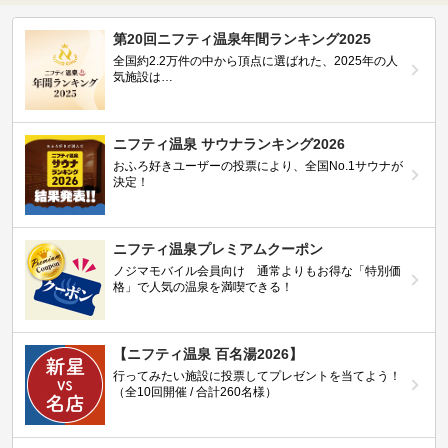
第20回ニフティ温泉年間ランキング2025
全国約2.2万件の中から頂点に選ばれた、2025年の人
気施設は…
ニフティ温泉 サウナランキング2026
おふろ好きユーザーの投票により、全国No.1サウナが
決定！
ニフティ温泉プレミアムクーポン
ノジマモバイル会員向け 通常よりもお得な「特別価
格」で人気の温泉を満喫できる！
【ニフティ温泉 百名湯2026】
行ってみたい施設に投票してプレゼントを当てよう！
（全10回開催 / 合計260名様）