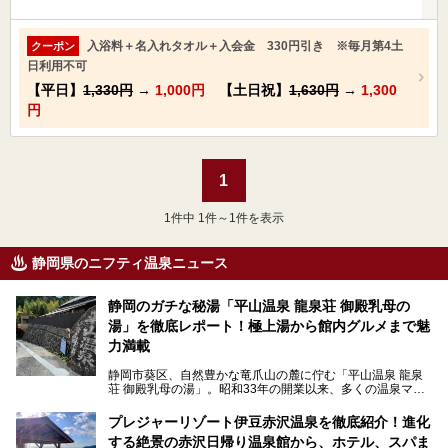
入浴料＋名入れタオル＋入会金 330円引き ※毎月第4土
クーポン
日利用不可
【平日】
1,330円
→
1,000円
【土日祝】
1,630円
→
1,300
円
1
1
件中 1件～1件を表示
静岡県のニフティ温泉ニュース
静岡のガチな秘湯「平山温泉 龍泉荘 御殿乳母の
湯」を徹底レポート！極上湯から館内グルメまで魅
力満載
静岡市葵区、自然豊かな竜爪山の麓に佇む「平山温泉 龍泉
荘 御殿乳母の湯」。昭和33年の開業以来、多くの温泉マニ
アや地元の方々に愛され続けている、知る人ぞ知る鄙び系の
極上温泉です。お湯はもちろん、実はグルメも揃っているん
プレジャーリゾート伊豆赤沢温泉を徹底紹介！進化
です。多くのファンを持つ、その圧倒的なこだわりと魅力を
する絶景の赤沢日帰り温泉館から、ホテル、スパま
解説します。