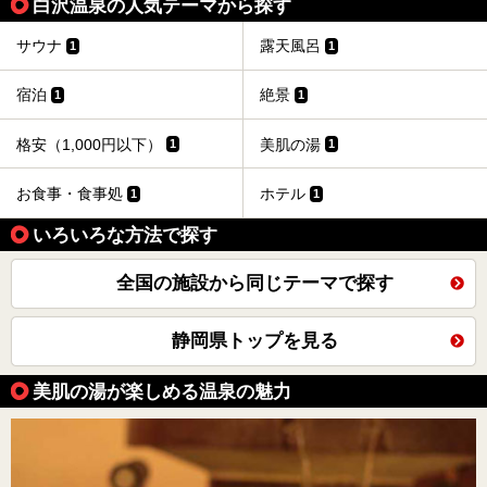
白沢温泉の人気テーマから探す
サウナ
露天風呂
1
1
宿泊
絶景
1
1
格安（1,000円以下）
美肌の湯
1
1
お食事・食事処
ホテル
1
1
いろいろな方法で探す
全国の施設から同じテーマで探す
静岡県トップを見る
美肌の湯が楽しめる温泉の魅力