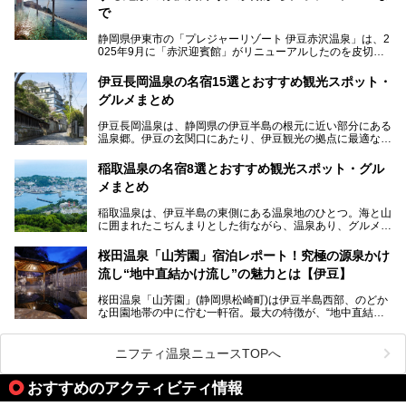
で
静岡県伊東市の「プレジャーリゾート 伊豆赤沢温泉」は、2
025年9月に「赤沢迎賓館」がリニューアルしたのを皮切り
に、12月には「赤沢温泉ホテル」、「赤沢日帰り温泉
館」、「RED 28 HOTEL」がリニューアル。さらにこのあ
伊豆長岡温泉の名宿15選とおすすめ観光スポット・
とグランピング施設のGRAX EARTH FIELD（グラックスア
グルメまとめ
ースフィールド）、大型屋内アミューズメント施設のPLEA
SURE ARENA（プレジャーアリーナ）がぞくぞくオープン
伊豆長岡温泉は、静岡県の伊豆半島の根元に近い部分にある
予定。
温泉郷。伊豆の玄関口にあたり、伊豆観光の拠点に最適な立
地です。首都圏や名古屋圏からのアクセスが良く、宿泊はも
温泉は海一望の絶景、伊豆の幸満載の食や、全天候型のレジ
ちろん日帰りでも楽しめるのが魅力です。
ャー施設など、現在リニューアルオープンしている施設を中
稲取温泉の名宿8選とおすすめ観光スポット・グル
心に、家族連れでも大人だけでも、おひとりさまでも多彩な
メまとめ
この記事では、伊豆長岡温泉の歴史や魅力、おすすめの宿を
楽しみ方ができる「プレジャーリゾート 伊豆赤沢温泉」を
ピックアップ。周辺の観光・グルメスポットや日帰りで入れ
じっくり紹介します！
稲取温泉は、伊豆半島の東側にある温泉地のひとつ。海と山
る温泉施設も紹介します！
に囲まれたこぢんまりとした街ながら、温泉あり、グルメあ
───
り、見どころも多彩にあり、と魅力たっぷりの場所です。東
提供元：株式会社カトープレジャーグループ【PR】
京からは約2時間30分、直通電車もありアクセスしやすいの
この記事はプレジャーリゾート 伊豆赤沢温泉のPR記事で
桜田温泉「山芳園」宿泊レポート！究極の源泉かけ
もうれしいところ。
す。
流し“地中直結かけ流し”の魅力とは【伊豆】
この記事では、稲取温泉での宿泊におすすめの宿や日帰りで
桜田温泉「山芳園」(静岡県松崎町)は伊豆半島西部、のどか
入れる温泉施設、チェックしたい観光スポットやアクティビ
な田園地帯の中に佇む一軒宿。最大の特徴が、“地中直結か
ティなどを一挙にまとめピックアップ。伊豆稲取温泉を訪れ
け流し”と呼ばれるこの宿独自の湯使い(温泉供給方法)です。
る際の参考にしてくださいね！
地下に眠る源泉を加水・加温・消毒無し、さらには途中過程
で空気にも触れさせることなく浴槽まで提供。「究極の源泉
ニフティ温泉ニュースTOPへ
かけ流し」と言っても決して過言ではありません。
今回、桜田温泉「山芳園」の“温泉”を中心に、その魅力を詳
おすすめのアクティビティ情報
細レポート。また口コミの評判も非常に高い宿であり、客室
や食事も併せて徹底紹介します！