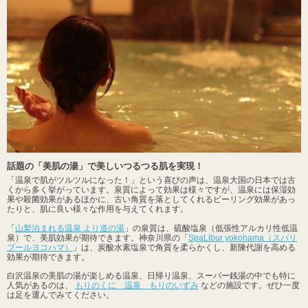
話題の「美肌の湯」で美しいつるつる肌を実現！
「温泉で肌がツルツルになった！」という喜びの声は、温泉大国の日本では古
くから多く挙がっています。泉質によって効果は様々ですが、温泉には保湿効
果や殺菌効果があるほかに、古い角質を落としてくれるピーリング効果があっ
たりと、肌に良い様々な作用を与えてくれます。
「
山梨泊まれる温泉 より道の湯
」の泉質は、硫酸塩泉（低張性アルカリ性低温
泉）で、美肌効果が期待できます。神奈川県の「
SpaLibur yokohama（スパリ
ブールヨコハマ）
」は、炭酸水素塩泉で角質を柔らかくし、新陳代謝を高める
効果が期待できます。
白沢温泉の美肌の湯が楽しめる温泉、日帰り温泉、スーパー銭湯の中でも特に
人気があるのは、
もりのくに 温泉 もりのいずみ
などの施設です。ぜひ一度
は足を運んでみてください。