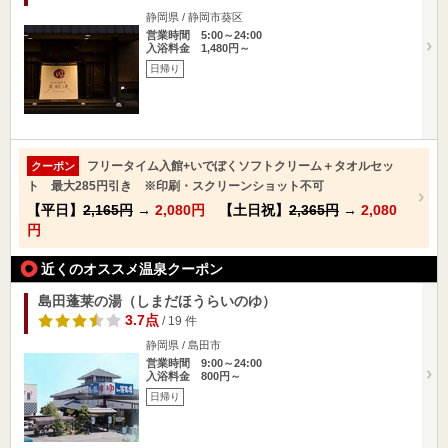
静岡県 / 静岡市葵区
営業時間 5:00～24:00
入浴料金 1,480円～
日帰り
フリータイム入館+いでぼくソフトクリーム＋タオルセッ
クーポン
ト 最大285円引き ※印刷・スクリーンショット不可
【平日】
2,165円
→
2,080円
【土日祝】
2,365円
→
2,080
円
近くのオススメ温泉クーポン
島田蓬莱の湯（しまだほうらいのゆ）
3.7点
/ 19 件
静岡県 / 島田市
営業時間 9:00～24:00
入浴料金 800円～
日帰り