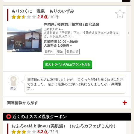
もりのくに 温泉 もりのいずみ
お気に入
りに追加
2.8点
/ 10 件
静岡県 / 榛原郡川根本町 / 白沢温泉
土本駅1.01km
大井川鉄道「千頭駅」下車。寸又峡温泉行きバス乗り換
え、白沢温泉入口下…
営業時間 10:00～20:00
入浴料金 1,000円～
日帰り
宿泊
美肌の湯
楽天トラベルの宿泊プランを見る
日曜日の夕方に利用しましたが、 目立った混雑も無く快適に利用
できました。 確かに塩素のにおいは気になりましたが、 期間限
定…
匿名
関連情報から探す
近くのオススメ温泉クーポン
おふろcafé bijinyu (美肌湯）（おふろカフェびじんゆ）
3.2点
/ 72 件