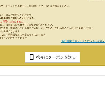
スマートフォンの画面もしくは印刷したクーポンをご提示ください。
以上）のみご利用いただけます。
会員価格はご利用いただけません。
はご利用いただけません。
用の方は岩盤浴単体550円を追加でお求めください。
のある方、泥酔されている方のご入館、オムツをされている方のご入浴はご遠慮ください。
ンと併用できません。
しては、消費税込みの表示となっております。
名様までご利用いただけます
島田蓬莱の湯（しまだほうらいのゆ）
携帯にクーポンを送る