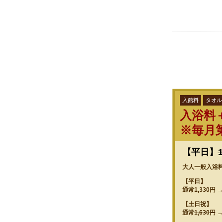
入館料
タオル
入浴料
※毎月
【平日】
大人一般入浴
【平日】
通常
1,330円
【土日祝】
通常
1,630円