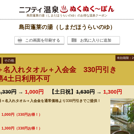
島田蓬莱の湯（しまだほうらいのゆ）のお得な温泉クーポン
島田蓬莱の湯（しまだほうらいのゆ）
この画面を印刷する
お気に入りに追加
有効期限：2
その他
＋名入れタオル＋入会金 330円引き
第4土日利用不可
1,330円
→
1,000円
【土日祝】
1,630円
→
1,300円
料＋名入れタオル＋入会金を通常価格より330円引きでご提供！
→
1,000円（330円お得！）
→
1,300円（330円お得！）