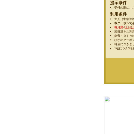
提示条件
受付の際に、
利用条件
大人（中学生
本クーポンで
毎月第4土日
岩盤浴をご利
刺青・タトゥ
ほかのクーポ
料金につきま
1枚につき3