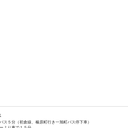
ス
バス５分（初倉線、榛原町行き一旭町バス停下車）
ーより車で１５分