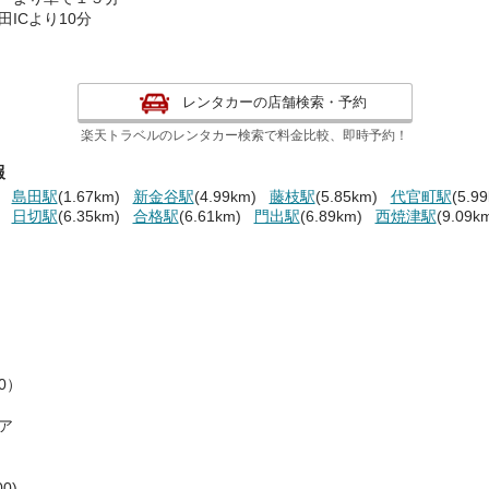
ICより10分
レンタカーの店舗検索・予約
楽天トラベルのレンタカー検索で料金比較、即時予約！
報
島田駅
(1.67km)
新金谷駅
(4.99km)
藤枝駅
(5.85km)
代官町駅
(5.9
日切駅
(6.35km)
合格駅
(6.61km)
門出駅
(6.89km)
西焼津駅
(9.09k
0）
ア
0)