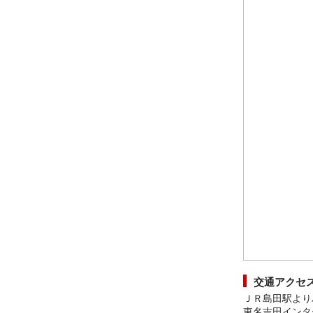
交通アクセ
ＪＲ島田駅より
東名吉田インタ