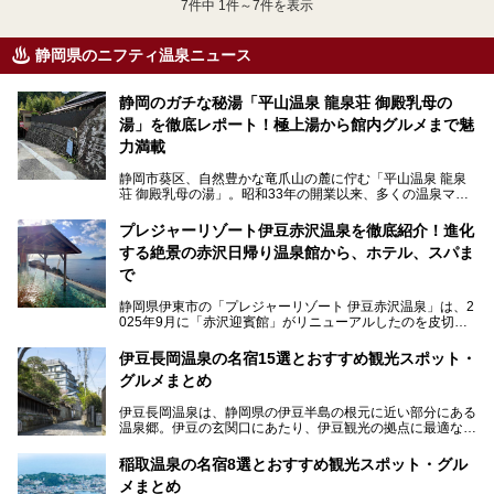
7
件中 1件～7件を表示
静岡県のニフティ温泉ニュース
静岡のガチな秘湯「平山温泉 龍泉荘 御殿乳母の
湯」を徹底レポート！極上湯から館内グルメまで魅
力満載
静岡市葵区、自然豊かな竜爪山の麓に佇む「平山温泉 龍泉
荘 御殿乳母の湯」。昭和33年の開業以来、多くの温泉マニ
アや地元の方々に愛され続けている、知る人ぞ知る鄙び系の
極上温泉です。お湯はもちろん、実はグルメも揃っているん
プレジャーリゾート伊豆赤沢温泉を徹底紹介！進化
です。多くのファンを持つ、その圧倒的なこだわりと魅力を
する絶景の赤沢日帰り温泉館から、ホテル、スパま
解説します。
で
静岡県伊東市の「プレジャーリゾート 伊豆赤沢温泉」は、2
025年9月に「赤沢迎賓館」がリニューアルしたのを皮切り
に、12月には「赤沢温泉ホテル」、「赤沢日帰り温泉
館」、「RED 28 HOTEL」がリニューアル。さらにこのあ
伊豆長岡温泉の名宿15選とおすすめ観光スポット・
とグランピング施設のGRAX EARTH FIELD（グラックスア
グルメまとめ
ースフィールド）、大型屋内アミューズメント施設のPLEA
SURE ARENA（プレジャーアリーナ）がぞくぞくオープン
伊豆長岡温泉は、静岡県の伊豆半島の根元に近い部分にある
予定。
温泉郷。伊豆の玄関口にあたり、伊豆観光の拠点に最適な立
地です。首都圏や名古屋圏からのアクセスが良く、宿泊はも
温泉は海一望の絶景、伊豆の幸満載の食や、全天候型のレジ
ちろん日帰りでも楽しめるのが魅力です。
ャー施設など、現在リニューアルオープンしている施設を中
稲取温泉の名宿8選とおすすめ観光スポット・グル
心に、家族連れでも大人だけでも、おひとりさまでも多彩な
メまとめ
この記事では、伊豆長岡温泉の歴史や魅力、おすすめの宿を
楽しみ方ができる「プレジャーリゾート 伊豆赤沢温泉」を