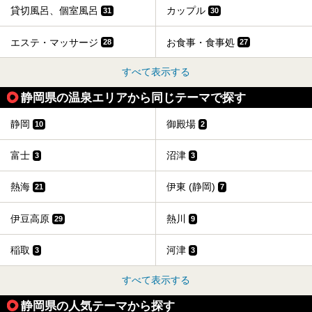
貸切風呂、個室風呂
カップル
31
30
エステ・マッサージ
お食事・食事処
28
27
すべて表示する
静岡県の温泉エリアから同じテーマで探す
静岡
御殿場
10
2
富士
沼津
3
3
熱海
伊東 (静岡)
21
7
伊豆高原
熱川
29
9
稲取
河津
3
3
すべて表示する
静岡県の人気テーマから探す