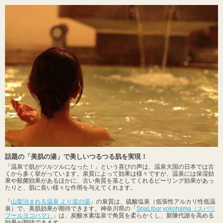
話題の「美肌の湯」で美しいつるつる肌を実現！
「温泉で肌がツルツルになった！」という喜びの声は、温泉大国の日本では古
くから多く挙がっています。泉質によって効果は様々ですが、温泉には保湿効
果や殺菌効果があるほかに、古い角質を落としてくれるピーリング効果があっ
たりと、肌に良い様々な作用を与えてくれます。
「
山梨泊まれる温泉 より道の湯
」の泉質は、硫酸塩泉（低張性アルカリ性低温
泉）で、美肌効果が期待できます。神奈川県の「
SpaLibur yokohama（スパリ
ブールヨコハマ）
」は、炭酸水素塩泉で角質を柔らかくし、新陳代謝を高める
効果が期待できます。