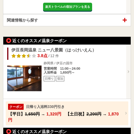
楽天トラベルの宿泊プランを見る
関連情報から探す
近くのオススメ温泉クーポン
伊豆長岡温泉 ニュー八景園（はっけいえん）
3.8点
/ 12 件
静岡県 / 伊豆の国市
営業時間 11:00～24:00
入浴料金 1,650円～
日帰り
宿泊
日帰り入浴料330円引き
クーポン
【平日】
1,650円
→
1,320円
【土日祝】
2,200円
→
1,870
円
近くのオススメ温泉クーポン