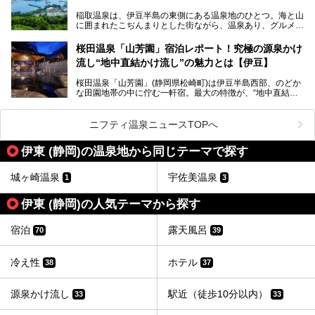
ピックアップ。周辺の観光・グルメスポットや日帰りで入れ
じっくり紹介します！
稲取温泉は、伊豆半島の東側にある温泉地のひとつ。海と山
る温泉施設も紹介します！
に囲まれたこぢんまりとした街ながら、温泉あり、グルメあ
───
り、見どころも多彩にあり、と魅力たっぷりの場所です。東
提供元：株式会社カトープレジャーグループ【PR】
京からは約2時間30分、直通電車もありアクセスしやすいの
この記事はプレジャーリゾート 伊豆赤沢温泉のPR記事で
桜田温泉「山芳園」宿泊レポート！究極の源泉かけ
もうれしいところ。
す。
流し“地中直結かけ流し”の魅力とは【伊豆】
この記事では、稲取温泉での宿泊におすすめの宿や日帰りで
桜田温泉「山芳園」(静岡県松崎町)は伊豆半島西部、のどか
入れる温泉施設、チェックしたい観光スポットやアクティビ
な田園地帯の中に佇む一軒宿。最大の特徴が、“地中直結か
ティなどを一挙にまとめピックアップ。伊豆稲取温泉を訪れ
け流し”と呼ばれるこの宿独自の湯使い(温泉供給方法)です。
る際の参考にしてくださいね！
地下に眠る源泉を加水・加温・消毒無し、さらには途中過程
で空気にも触れさせることなく浴槽まで提供。「究極の源泉
ニフティ温泉ニュースTOPへ
かけ流し」と言っても決して過言ではありません。
今回、桜田温泉「山芳園」の“温泉”を中心に、その魅力を詳
伊東 (静岡)の温泉地から同じテーマで探す
細レポート。また口コミの評判も非常に高い宿であり、客室
や食事も併せて徹底紹介します！
城ヶ崎温泉
宇佐美温泉
1
3
伊東 (静岡)の人気テーマから探す
宿泊
露天風呂
70
39
冷え性
ホテル
38
37
源泉かけ流し
駅近（徒歩10分以内）
33
33