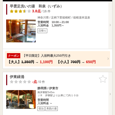
早雲足洗いの湯 和泉（いずみ）
3.8点
/ 16 件
神奈川県 / 足柄下郡箱根町 / 箱根湯本温泉
営業時間 10:00～21:00
入浴料金 1,350円～
日帰り
【平日限定】入浴料最大250円引き
クーポン
【大人】
1,350円
→
1,100円
【小人】
700円
→
650円
伊東緑涌
お気に入
りに追加
-点
/ 0 件
静岡県 / 伊東市
南伊東駅545m
ＪＲ 伊東駅よりお車にて約１０分
営業時間
入浴料金 ～
宿泊
美肌の湯