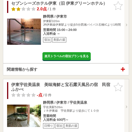
セブンシーズホテル伊東（旧 伊東グリーンホテル）
お気に入
りに追加
2.0点
/ 1 件
静岡県 / 伊東市
伊東駅320m
JR伊東線伊東駅より徒歩5分西湘バイパス石橋ICより1時間
営業時間 15:00～24:00
入浴料金 ～
宿泊
美肌の湯
楽天トラベルの宿泊プランを見る
関連情報から探す
伊東宇佐美温泉 美味海鮮と宝石露天風呂の宿 民宿
お気に入
ふかべ
りに追加
-点
/ 0 件
静岡県 / 伊東市 / 宇佐美温泉
宇佐美駅526m
ＪＲ伊東線 宇佐美駅より徒歩にて１０分
営業時間
入浴料金 600円～
日帰り
宿泊
美肌の湯