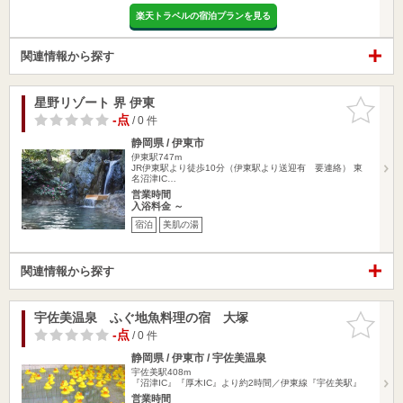
楽天トラベルの宿泊プランを見る
関連情報から探す
星野リゾート 界 伊東
お気に入
りに追加
-点
/ 0 件
静岡県 / 伊東市
伊東駅747m
JR伊東駅より徒歩10分（伊東駅より送迎有 要連絡） 東
名沼津IC…
営業時間
入浴料金 ～
宿泊
美肌の湯
関連情報から探す
宇佐美温泉 ふぐ地魚料理の宿 大塚
お気に入
りに追加
-点
/ 0 件
静岡県 / 伊東市 / 宇佐美温泉
宇佐美駅408m
『沼津IC』『厚木IC』より約2時間／伊東線『宇佐美駅』
営業時間