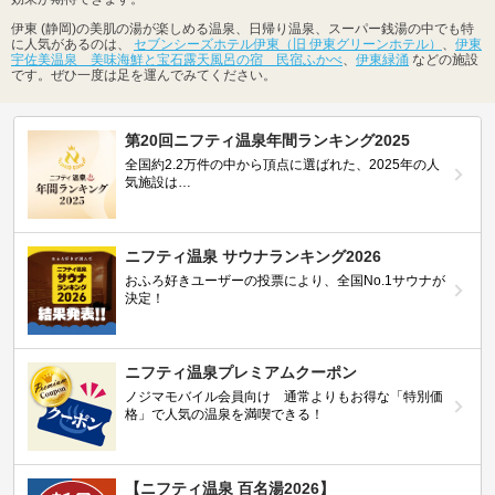
伊東 (静岡)の美肌の湯が楽しめる温泉、日帰り温泉、スーパー銭湯の中でも特
に人気があるのは、
セブンシーズホテル伊東（旧 伊東グリーンホテル）
、
伊東
宇佐美温泉 美味海鮮と宝石露天風呂の宿 民宿ふかべ
、
伊東緑涌
などの施設
です。ぜひ一度は足を運んでみてください。
第20回ニフティ温泉年間ランキング2025
全国約2.2万件の中から頂点に選ばれた、2025年の人
気施設は…
ニフティ温泉 サウナランキング2026
おふろ好きユーザーの投票により、全国No.1サウナが
決定！
ニフティ温泉プレミアムクーポン
ノジマモバイル会員向け 通常よりもお得な「特別価
格」で人気の温泉を満喫できる！
【ニフティ温泉 百名湯2026】