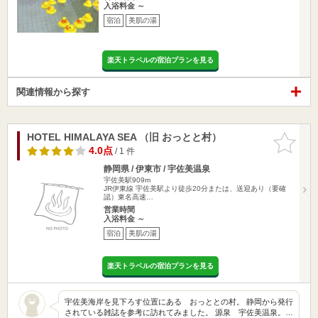
入浴料金 ～
宿泊
美肌の湯
楽天トラベルの宿泊プランを見る
関連情報から探す
HOTEL HIMALAYA SEA （旧 おっとと村）
お気に入
りに追加
4.0点
/ 1 件
静岡県 / 伊東市 / 宇佐美温泉
宇佐美駅909m
JR伊東線 宇佐美駅より徒歩20分または、送迎あり（要確
認）東名高速…
営業時間
入浴料金 ～
宿泊
美肌の湯
楽天トラベルの宿泊プランを見る
宇佐美海岸を見下ろす位置にある おっととの村。 静岡から発行
されている雑誌を参考に訪れてみました。 源泉 宇佐美温泉。…