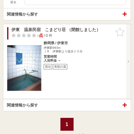
匿名
関連情報から探す
伊東 温泉民宿 こまどり荘 （閉館しました）
お気に入
りに追加
-点
/ 0 件
静岡県 / 伊東市
伊東駅993m
ＪＲ 伊東駅より徒歩１５分
営業時間
入浴料金 ～
宿泊
美肌の湯
関連情報から探す
1