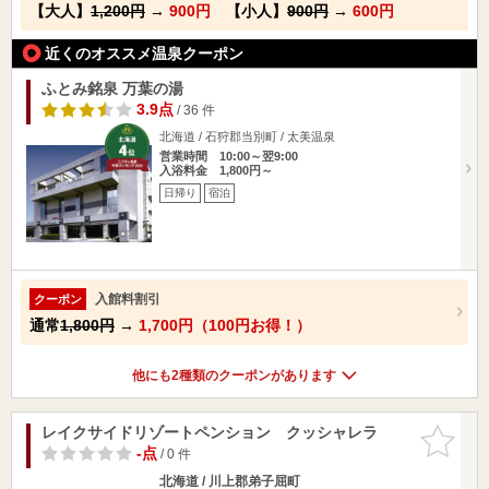
【大人】
1,200円
→
900円
【小人】
900円
→
600円
近くのオススメ温泉クーポン
ふとみ銘泉 万葉の湯
3.9点
/ 36 件
北海道 / 石狩郡当別町 / 太美温泉
営業時間 10:00～翌9:00
入浴料金 1,800円～
日帰り
宿泊
入館料割引
クーポン
通常
1,800円
→
1,700円（100円お得！）
他にも2種類のクーポンがあります
レイクサイドリゾートペンション クッシャレラ
お気に入
りに追加
-点
/ 0 件
北海道 / 川上郡弟子屈町