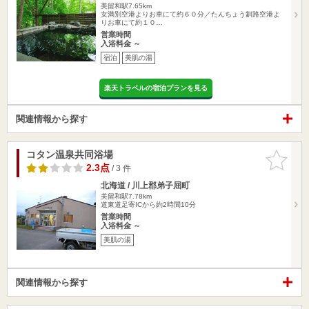
美留和駅7.65km
女満別空港よりお車にて約６０分／たんちょう釧路空港よ
りお車にて約１０…
営業時間
入浴料金 ～
宿泊
美肌の湯
楽天トラベルの宿泊プランを見る
関連情報から探す
コタン温泉共同浴場
お気に入
りに追加
2.3点
/ 3 件
北海道 / 川上郡弟子屈町
美留和駅7.78km
道東道足寄ICから約2時間10分
営業時間
入浴料金 ～
美肌の湯
関連情報から探す