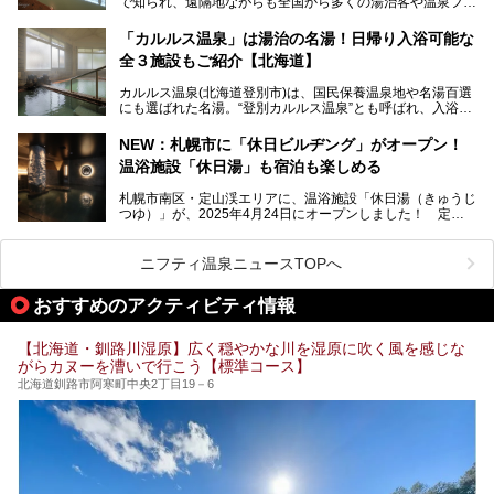
で知られ、遠隔地ながらも全国から多くの湯治客や温泉ファ
ート。温泉地概要や日帰り入浴施設をはじめ、宿泊施設・ア
ンが訪れる地です。
クセスまで徹底紹介します！
「カルルス温泉」は湯治の名湯！日帰り入浴可能な
「川島旅館」は、豊富温泉の開湯当初から営業する老舗旅
全３施設もご紹介【北海道】
館。とりわけ温泉の良さと名物のバター料理に定評があり、
口コミの評判も非常に高い宿。今回は筆者自ら宿泊し、自慢
カルルス温泉(北海道登別市)は、国民保養温泉地や名湯百選
の温泉や料理をはじめ、パブリックスペース・客室など宿の
にも選ばれた名湯。“登別カルルス温泉”とも呼ばれ、入浴剤
全貌を徹底的にご紹介します！
としてその名を聞いたことがある方も多いでしょう。観光色
豊かな登別温泉とは対照的な存在で、今も湯治場的な要素が
NEW：札幌市に「休日ビルヂング」がオープン！
残る閑静な温泉地です。
温浴施設「休日湯」も宿泊も楽しめる
今回、四半世紀以上に渡り全国の温泉を巡り続ける筆者が現
札幌市南区・定山渓エリアに、温浴施設「休日湯（きゅうじ
地体験し、カルルス温泉をご紹介。温泉地の概要や泉質解説
つゆ）」が、2025年4月24日にオープンしました！ 定山
をはじめ、日帰り入浴可能な全３施設の紹介・周辺観光・ア
渓の新たなランドマーク「休日ビルヂング」として誕生した
クセスまで徹底紹介します！
この施設は、温泉・サウナの「休日湯」・ラウンジの「THE
LOUNGE DAYOF」・グルメ「休日洋麺店」・ホテル「エク
ニフティ温泉ニュースTOPへ
スクラメーションホテル」で構成された、まさに大人の癒し
空間。
おすすめのアクティビティ情報
今回は、そんな「休日ビルヂング」の魅力を5つのポイント
からご紹介します。
【北海道・釧路川湿原】広く穏やかな川を湿原に吹く風を感じな
がらカヌーを漕いで行こう【標準コース】
北海道釧路市阿寒町中央2丁目19－6