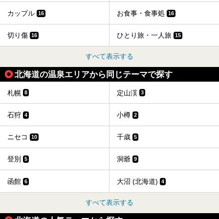
カップル
お食事・食事処
16
16
切り傷
ひとり旅・一人旅
16
15
すべて表示する
北海道の温泉エリアから同じテーマで探す
札幌
定山渓
8
3
石狩
小樽
4
2
ニセコ
千歳
10
5
登別
洞爺
5
9
函館
大沼 (北海道)
6
4
すべて表示する