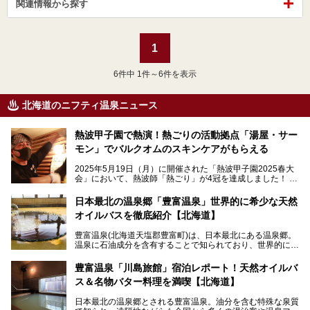
関連情報から探す
1
6
件中 1件～6件を表示
北海道のニフティ温泉ニュース
熱波甲子園で熱演！熱ごりの活動拠点「湯屋・サー
モン」でバルクオムのスキンケアがもらえる
2025年5月19日（月）に開催された「熱波甲子園2025春大
会」において、熱波師「熱ごり」が4冠を達成しました！
このたび、バルクオム賞の受賞を記念して、熱ごりさんの活
動拠点である北海道の銭湯「湯屋・サーモン」にて、メンズ
日本最北の温泉郷「豊富温泉」世界的に希少な天然
スキンケアブランド バルクオムの「ONE DAY KIT」を数量
オイルバスを徹底紹介【北海道】
限定でプレゼントいたします。
老若男女問わず、多くの方にご体験いただける製品ですの
豊富温泉(北海道天塩郡豊富町)は、日本最北にある温泉郷。
で、ぜひお試しください。※6月13日配布開始、なくなり次
温泉に石油成分を含有することで知られており、世界的にも
第終了
大変希少な泉質です。また、油分が乾癬やアトピー性皮膚炎
に特効があると言われ、遠隔地ながらも全国から湯治・療養
───
豊富温泉「川島旅館」宿泊レポート！天然オイルバ
目的で多くの人々が訪れます。
提供元：株式会社バルクオム【PR】
ス＆名物バター料理を満喫【北海道】
この記事は株式会社バルクオム商品のPR記事です。
今回、四半世紀以上に渡り全国の温泉を巡り続ける筆者が現
日本最北の温泉郷とされる豊富温泉。油分を含む特殊な泉質
地体験し、独自の視点で豊富温泉の“天然オイルバス”をレポ