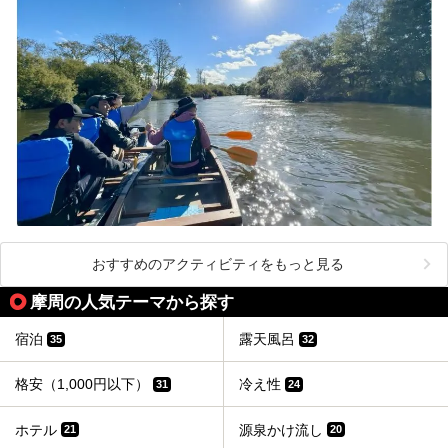
おすすめのアクティビティをもっと見る
摩周の人気テーマから探す
宿泊
露天風呂
35
32
格安（1,000円以下）
冷え性
31
24
ホテル
源泉かけ流し
21
20