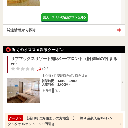
楽天トラベルの宿泊プランを見る
関連情報から探す
近くのオススメ温泉クーポン
リブマックスリゾート知床シーフロント（旧 羅臼の宿 まる
み）
-点
/ 0 件
北海道 / 目梨郡羅臼町 / 羅臼温泉
営業時間 13:00～22:00
入浴料金 1,000円～
日帰り
宿泊
【羅臼町にお住まいの方限定！】日帰り温泉入浴料+レン
クーポン
タルタオルセット 300円引き