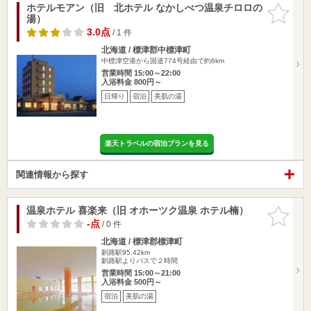
ホテルモアン（旧 北ホテル なかしべつ温泉チロロの
お気に入
湯）
りに追加
3.0点
/ 1 件
北海道 / 標津郡中標津町
中標津空港から国道774号経由で約6km
営業時間 15:00～22:00
入浴料金 800円～
日帰り
宿泊
美肌の湯
楽天トラベルの宿泊プランを見る
関連情報から探す
温泉ホテル 喜楽来（旧 オホーツク温泉 ホテル楠）
お気に入
りに追加
-点
/ 0 件
北海道 / 標津郡標津町
釧路駅95.42km
釧路駅よりバスで２時間
営業時間 15:00～21:00
入浴料金 500円～
宿泊
美肌の湯