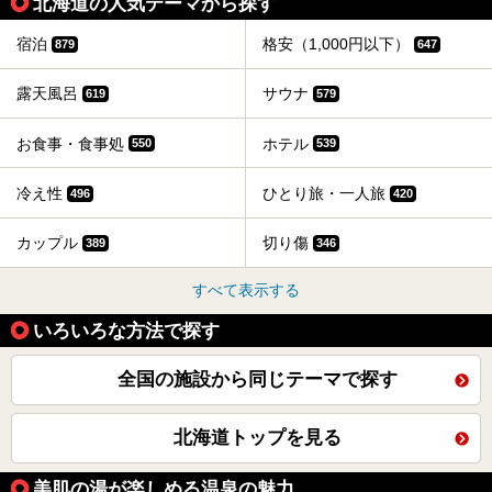
北海道の人気テーマから探す
宿泊
格安（1,000円以下）
879
647
露天風呂
サウナ
619
579
お食事・食事処
ホテル
550
539
冷え性
ひとり旅・一人旅
496
420
カップル
切り傷
389
346
すべて表示する
いろいろな方法で探す
全国の施設から同じテーマで探す
北海道トップを見る
美肌の湯が楽しめる温泉の魅力