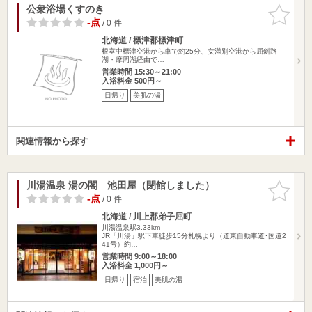
公衆浴場くすのき
お気に入
りに追加
-点
/ 0 件
北海道 / 標津郡標津町
根室中標津空港から車で約25分、女満別空港から屈斜路
湖・摩周湖経由で…
営業時間 15:30～21:00
入浴料金 500円～
日帰り
美肌の湯
関連情報から探す
川湯温泉 湯の閣 池田屋（閉館しました）
お気に入
りに追加
-点
/ 0 件
北海道 / 川上郡弟子屈町
川湯温泉駅3.33km
JR「川湯」駅下車徒歩15分札幌より（道東自動車道･国道2
41号）約…
営業時間 9:00～18:00
入浴料金 1,000円～
日帰り
宿泊
美肌の湯