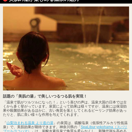
話題の「美肌の湯」で美しいつるつる肌を実現！
「温泉で肌がツルツルになった！」という喜びの声は、温泉大国の日本では古
くから多く挙がっています。泉質によって効果は様々ですが、温泉には保湿効
果や殺菌効果があるほかに、古い角質を落としてくれるピーリング効果があっ
たりと、肌に良い様々な作用を与えてくれます。
「
山梨泊まれる温泉 より道の湯
」の泉質は、硫酸塩泉（低張性アルカリ性低温
泉）で、美肌効果が期待できます。神奈川県の「
SpaLibur yokohama（スパリ
ブールヨコハマ）
」は、炭酸水素塩泉で角質を柔らかくし、新陳代謝を高める