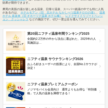
効果が期待できます。
摩周の美肌の湯が楽しめる温泉、日帰り温泉、スーパー銭湯の中でも特に人気
があるのは、
ホテルモアン（旧 北ホテル なかしべつ温泉チロロの湯）
、
温泉
ホテル 喜楽来（旧 オホーツク温泉 ホテル楠）
、
レイクサイドリゾートペンシ
ョン クッシャレラ
などの施設です。ぜひ一度は足を運んでみてください。
第20回ニフティ温泉年間ランキング2025
全国約2.2万件の中から頂点に選ばれた、2025年の人
気施設は…
ニフティ温泉 サウナランキング2026
おふろ好きユーザーの投票により、全国No.1サウナが
決定！
ニフティ温泉プレミアムクーポン
ノジマモバイル会員向け 通常よりもお得な「特別価
格」で人気の温泉を満喫できる！