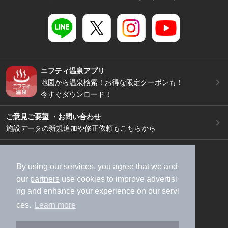
ニフティ温泉アプリ
地図から温泉検索！お得な限定クーポンも！
今すぐダウンロード！
ご意見ご要望 ・お問い合わせ
施設データの新規追加や修正依頼もこちらから
スマートフォン
/
PC
加盟店募集（資料請求）
広告出稿のご案内
By using our services, you agree that we and
our
partners
use cookies to improve advertisi
利用規約
ライフスタイルMEMBERS+規約
ng and enhance your experience on our servi
特定商取引法に基づく表記
ヘルプ
採用情報
ces.
Learn more
運営会社
個人情報保護ポリシー
©NIFTY Lifestyle Co., Ltd.