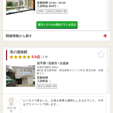
営業時間 10:00～20:00
入浴料金 800円～
日帰り
宿泊
美肌の湯
楽天トラベルの宿泊プランを見る
関連情報から探す
滝の湯旅館
お気に入
りに追加
5.0点
/ 2 件
岩手県 / 花巻市 / 台温泉
花巻空港駅6.38km
■鉄道 東北新幹線・新花巻駅タクシー20分 東北本線・花巻
駅タク…
営業時間
入浴料金 ～
宿泊
美肌の湯
ビジネスで来ました。お湯も食事も素晴らしきものでした。今月
はプライベートで伺います。。
30代 男
性