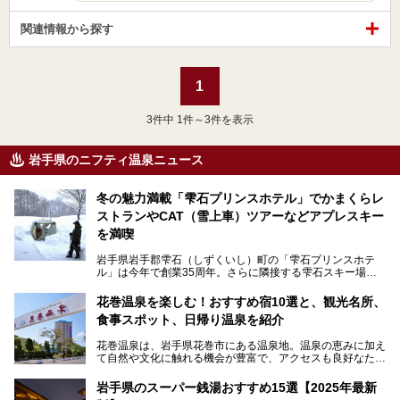
関連情報から探す
1
3
件中 1件～3件を表示
岩手県のニフティ温泉ニュース
冬の魅力満載「雫石プリンスホテル」でかまくらレ
ストランやCAT（雪上車）ツアーなどアプレスキー
を満喫
岩手県岩手郡雫石（しずくいし）町の「雫石プリンスホテ
ル」は今年で創業35周年。さらに隣接する雫石スキー場は
創業45周年。この冬はアプレスキー（フランス語で"スキー
の後"）の充実をはかり、テーマをSNOW（雪）＋NOVA
花巻温泉を楽しむ！おすすめ宿10選と、観光名所、
（新星）で「SNØVA（スノーヴァ）」としました！
食事スポット、日帰り温泉を紹介
スキーやスノボはもちろんのこと、スキーをしない人でも満
花巻温泉は、岩手県花巻市にある温泉地。温泉の恵みに加え
喫できるパウダースノーの雫石。というわけで、「雫石プリ
て自然や文化に触れる機会が豊富で、アクセスも良好なた
ンスホテル」にお出かけして楽しめるアクティビティや温泉
め、遠くに住んでいる方でも気軽に足を運べます。
をたっぷりレポートしちゃいます。
岩手県のスーパー銭湯おすすめ15選【2025年最新
この記事では、花巻温泉の魅力、おすすめの宿・注目すべき
───