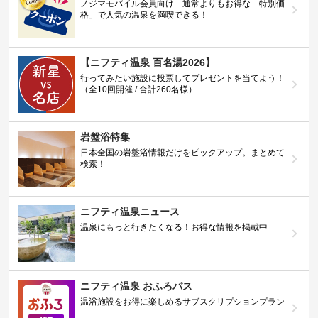
ノジマモバイル会員向け 通常よりもお得な「特別価
格」で人気の温泉を満喫できる！
【ニフティ温泉 百名湯2026】
行ってみたい施設に投票してプレゼントを当てよう！
（全10回開催 / 合計260名様）
岩盤浴特集
日本全国の岩盤浴情報だけをピックアップ。まとめて
検索！
ニフティ温泉ニュース
温泉にもっと行きたくなる！お得な情報を掲載中
ニフティ温泉 おふろパス
温浴施設をお得に楽しめるサブスクリプションプラン