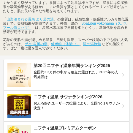
くから多く挙がっています。泉質によって効果は様々ですが、温泉には保湿効
果や殺菌効果があるほかに、古い角質を落としてくれるピーリング効果があっ
たりと、肌に良い様々な作用を与えてくれます。
「
山梨泊まれる温泉 より道の湯
」の泉質は、硫酸塩泉（低張性アルカリ性低温
泉）で、美肌効果が期待できます。神奈川県の「
SpaLibur yokohama（スパリ
ブールヨコハマ）
」は、炭酸水素塩泉で角質を柔らかくし、新陳代謝を高める
効果が期待できます。
花巻の美肌の湯が楽しめる温泉、日帰り温泉、スーパー銭湯の中でも特に人気
があるのは、
悠の湯 風の季
、
健考館（休業中）
、
滝の湯旅館
などの施設で
す。ぜひ一度は足を運んでみてください。
第20回ニフティ温泉年間ランキング2025
全国約2.2万件の中から頂点に選ばれた、2025年の人
気施設は…
ニフティ温泉 サウナランキング2026
おふろ好きユーザーの投票により、全国No.1サウナが
決定！
ニフティ温泉プレミアムクーポン