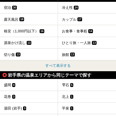
宿泊
冷え性
30
24
露天風呂
カップル
18
17
格安（1,000円以下）
お食事・食事処
16
14
源泉かけ流し
ひとり旅・一人旅
13
13
切り傷
旅館
13
13
すべて表示する
岩手県の温泉エリアから同じテーマで探す
盛岡
雫石
4
5
花巻
北上
3
1
湯田 (岩手)
平泉
3
1