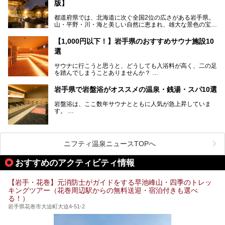
版】
観光スポット・味わい深い食事処・気軽に立ち寄れる日帰り
提供元：株式会社西武・プリンスホテルズワールドワイド
温泉を順に紹介します。
【PR】
都道府県では、北海道に次ぐ全国2位の広さがある岩手県。
この記事は雫石プリンスホテルのPR記事です。
山・平野・川・海と美しい自然に恵まれ、雄大な景色の宝庫
花巻温泉での日常を忘れられる特別な体験を通じて、いつも
と言えます。山の幸・海の幸も豊富で、盛岡冷麺や前沢牛、
と違う思い出深い温泉旅行を満喫しましょう。
三陸の魚介類などの岩手グルメは全国に知られていますね。
【1,000円以下！】岩手県のおすすめサウナ施設10
大自然に囲まれた岩手県には、温泉が多く湧き出していま
選
す。今回は、岩手県でおすすめのスーパー銭湯をご紹介しま
す。
サウナに行こうと思うと、どうしても入浴料が高く、二の足
を踏んでしまうことありませんか？
そこで値段を抑えた格安でお風呂とサウナを満喫できる充実
岩手県で岩盤浴がオススメの温泉・銭湯・スパ10選
の施設を紹介します！
岩盤浴は、ここ数年サウナとともに人気が急上昇していま
サクッと、月何回もサウナを楽しみたい人にとってはピッタ
す。
リの場所ばかりなんですよ。
美容のほか、身体の疲れを取ったり心地よさを感じられたり
など、おすすめできるポイントばかりです。
この記事では岩手県にある1,000円以下のおすすめサウナ施
今回は、岩手県でおすすめの温泉、銭湯、スパにある岩盤浴
設を紹介していきます。
を紹介します！
ニフティ温泉ニュースTOPへ
温度も低めなので、暑いのが苦手な人でも大満足な施設です
よ。
おすすめのアクティビティ情報
【岩手・花巻】元消防士がガイドをする早池峰山・四季のトレッ
キングツアー（花巻周辺駅からの無料送迎・宿泊付きも選べ
る！）
岩手県花巻市大迫町大迫4-51-2