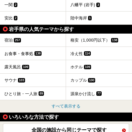
一関
八幡平 (岩手)
2
3
安比
陸中海岸
2
1
岩手県の人気テーマから探す
宿泊
格安（1,000円以下）
257
138
お食事・食事処
冷え性
138
114
露天風呂
ホテル
109
109
サウナ
カップル
103
100
ひとり旅・一人旅
源泉かけ流し
89
77
すべて表示する
いろいろな方法で探す
全国の施設から同じテーマで探す