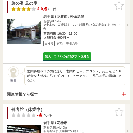
悠の湯 風の季
お気に入
りに追加
4.0点
/ 1 件
岩手県 / 花巻市 / 松倉温泉
花巻駅8.39km
東北本線 花巻駅よりバス利用 約25分花巻南ICより約10
分
営業時間 10:30～15:00
入浴料金 800円～
日帰り
宿泊
美肌の湯
楽天トラベルの宿泊プランを見る
玄関を駐車場の方に造り、玄関ロビー、フロント、売店など１Ｆ
部分を大規模に和モダンにリニューアル。 風呂は元の場所にあ
るが、…
匿名
関連情報から探す
健考館（休業中）
お気に入
りに追加
-点
/ 0 件
岩手県 / 花巻市
花巻空港駅4.45km
石鳥谷駅よりお車にて約１０分