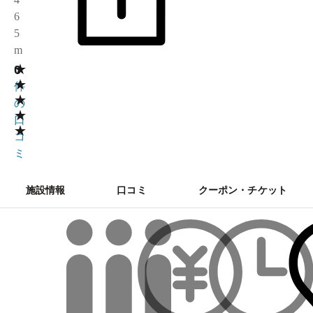
6
5
m
★
0
0
★
件
★
の
★
口
★
コ
ミ
施設情報
口コミ
クーポン・チケット