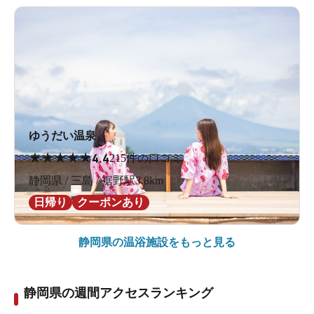
ゆうだい温泉
★
★
★
★
★
4.4
215件の口コミ
静岡県 / 三島 / 裾野駅3.8km
日帰り
クーポンあり
静岡県の
温浴施設をもっと見る
静岡県の週間アクセスランキング