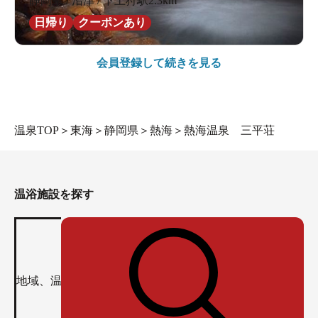
静岡県 / 沼津 / 下土狩駅2.3km
日帰り
クーポンあり
会員登録して続きを見る
温泉TOP
＞
東海
＞
静岡県
＞
熱海
＞
熱海温泉 三平荘
温浴施設を探す