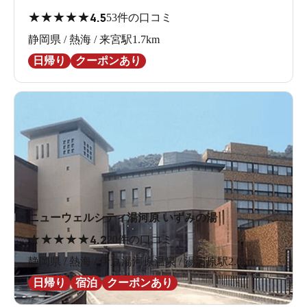
★
★
★
★
★
4.5
53件の口コミ
静岡県 / 熱海 / 来宮駅1.7km
日帰り
クーポンあり
ニューウェルシティ湯河原 いずみの湯
★
★
★
★
★
4.2
20件の口コミ
静岡県 / 熱海 / 伊豆湯河原温泉 / 湯河原駅2.0km
日帰り
宿泊
クーポンあり