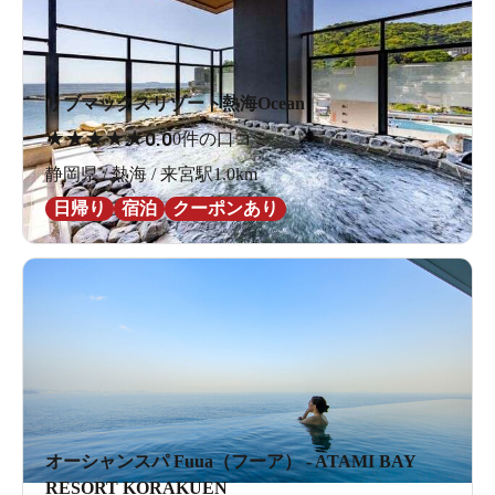
リブマックスリゾート熱海Ocean
★
★
★
★
★
0.0
0件の口コミ
静岡県 / 熱海 / 来宮駅1.0km
日帰り
宿泊
クーポンあり
オーシャンスパ Fuua（フーア） - ATAMI BAY
RESORT KORAKUEN