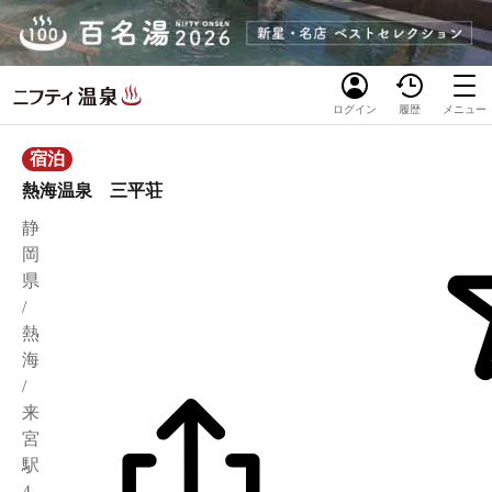
ログイン
履歴
メニュー
宿泊
熱海温泉 三平荘
静
岡
県
/
熱
海
/
来
宮
駅
4