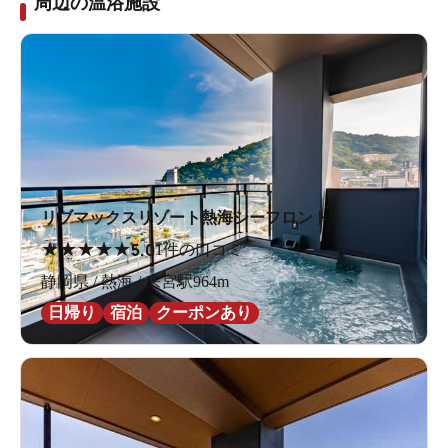
周辺の温浴施設
リブマックスリゾート熱海シーフロント
★
★
★
★
★
5.0
1件の口コミ
静岡県 / 熱海 / 来宮駅964m
日帰り
宿泊
クーポンあり