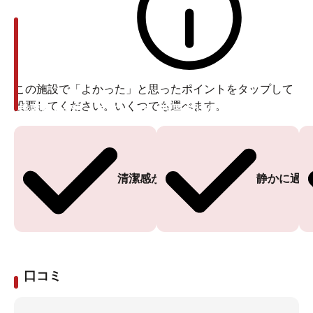
この施設で「よかった」と思ったポイントをタップして
投票してください。いくつでも選べます。
投票ありがとうございます
投票ありがとうございます
清潔感がある
静かに過ご
口コミ