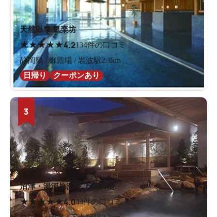
天然温泉 気楽坊
★
★
★
★
★
4.2
134件の口コミ
静岡県 / 御殿場 / 岩波駅2.3km
日帰り
クーポンあり
3
沼津・湯河原温泉 万葉の湯
★
★
★
★
★
4.0
44件の口コミ