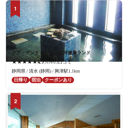
1
クア・アンド・ホテル 駿河健康ランド
★
★
★
★
★
4.7
51件の口コミ
静岡県 / 清水 (静岡) / 興津駅1.1km
日帰り
宿泊
クーポンあり
2