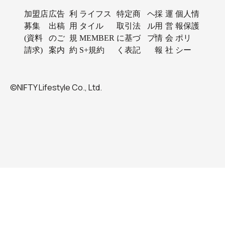
加盟店
広告
利
ライフス
特定商
ヘ
採
運
個人情
募集
出稿
用
タイル
取引法
ル
用
営
報保護
(資料
のご
規
MEMBER
に基づ
プ
情
会
ポリ
請求)
案内
約
S+規約
く表記
報
社
シー
©NIFTY Lifestyle Co., Ltd.