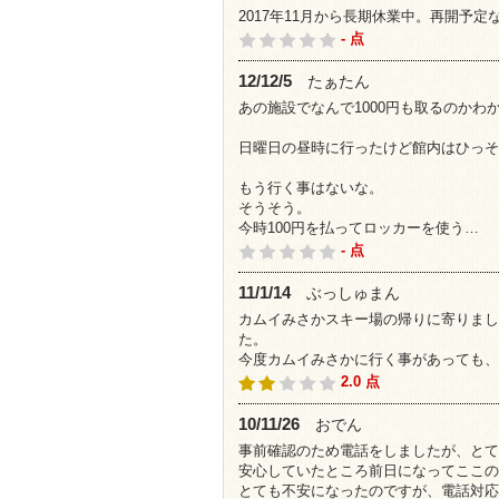
2017年11月から長期休業中。再開予定
- 点
12/12/5
たぁたん
あの施設でなんで1000円も取るのかわ
日曜日の昼時に行ったけど館内はひっそ
もう行く事はないな。
そうそう。
今時100円を払ってロッカーを使う…
- 点
11/1/14
ぶっしゅまん
カムイみさかスキー場の帰りに寄りまし
た。
今度カムイみさかに行く事があっても、
2.0 点
10/11/26
おでん
事前確認のため電話をしましたが、とて
安心していたところ前日になってここの
とても不安になったのですが、電話対応