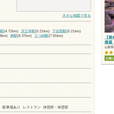
大きな地図で見る
ド駅
(4.72km)
月江寺駅
(5.21km)
下吉田駅
(5.21km)
89km)
寿駅
(6.37km)
三つ峠駅
(7.81km)
【第
燈屋
山梨県 
日帰
駐車場あり
レストラン
休憩所・休憩室