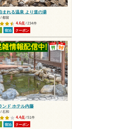
泊まれる温泉 より道の湯
/ 都留
4.6点
/ 234件
り
宿泊
クーポン
ランド ホテル内藤
/ 石和
4.4点
/ 51件
り
宿泊
クーポン