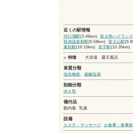
近くの駅情報
河口湖駅
(3.45km)
富士急ハイラン
葭池温泉前駅
(5.58km)
富士山駅
(5.
東桂駅
(10.10km)
笹子駅
(10.35km)
特徴
大浴場 露天風呂
泉質分類
塩化物泉
、
硫酸塩泉
効能分類
冷え性
備付品
館内着
乳液
設備
エステ・マッサージ
お食事・食事処