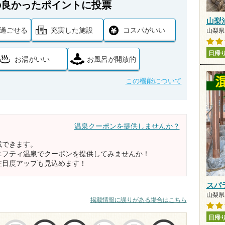
の良かったポイントに投票
山梨
過ごせる
充実した施設
コスパがいい
山梨県 
日帰
お湯がいい
お風呂が開放的
この機能について
温泉クーポンを提供しませんか？
載できます。
ニフティ温泉でクーポンを提供してみませんか！
注目度アップも見込めます！
スパ
山梨県 
掲載情報に誤りがある場合はこちら
日帰