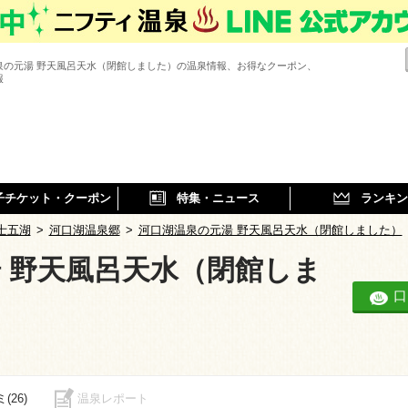
泉の元湯 野天風呂天水（閉館しました）の温泉情報、お得なクーポン、
報
子チケット・クーポン
特集・ニュース
ランキン
士五湖
>
河口湖温泉郷
>
河口湖温泉の元湯 野天風呂天水（閉館しました）
 野天風呂天水（閉館しま
口
(26)
温泉レポート