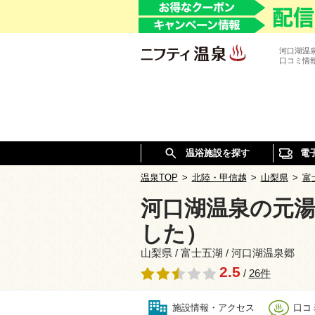
河口湖温
口コミ情
温浴施設を探す
電
温泉TOP
>
北陸・甲信越
>
山梨県
>
富
河口湖温泉の元湯
した）
山梨県 / 富士五湖 / 河口湖温泉郷
2.5
/
26件
施設情報・アクセス
口コミ