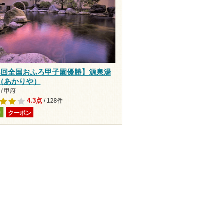
4回全国おふろ甲子園優勝】源泉湯
（あかりや）
/ 甲府
4.3点
/ 128件
り
クーポン