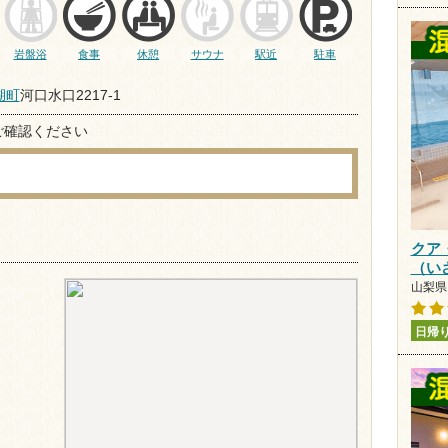
岩盤浴
食事
休憩
サウナ
駅近
駐車
湖町
河口水口2217-1
ご確認ください
クア
（い
山梨県 
日帰