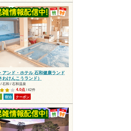
・アンド・ホテル 石和健康ランド
さわけんこうランド）
/ 石和 / 石和温泉
4.0点
/ 42件
り
宿泊
クーポン