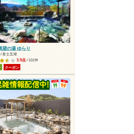
眺望の湯 ゆらり
/ 富士五湖
3.9点
/ 102件
り
クーポン