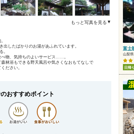
もっと写真を見る
的。
湧き出したばかりのお湯があふれています。
富士
る。
山梨県 
食べ物、気持ちのよいサービス……。
て森林浴もできる野天風呂や気さくなおもてなしで
てください。
日帰
者のおすすめポイント