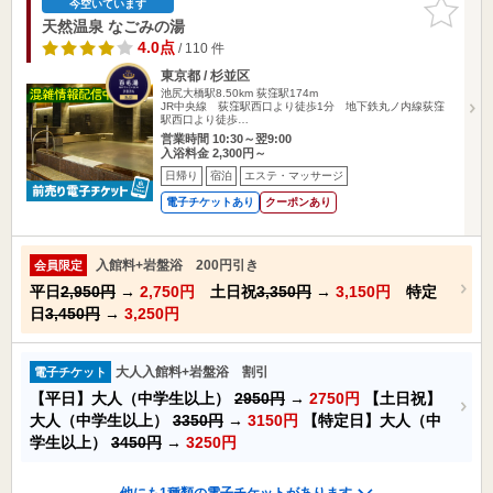
お気に入
今空いています
りに追加
天然温泉 なごみの湯
4.0点
/ 110 件
東京都 / 杉並区
池尻大橋駅8.50km
荻窪駅174m
JR中央線 荻窪駅西口より徒歩1分 地下鉄丸ノ内線荻窪
駅西口より徒歩…
営業時間 10:30～翌9:00
入浴料金 2,300円～
日帰り
宿泊
エステ・マッサージ
電子チケットあり
クーポンあり
入館料+岩盤浴 200円引き
会員限定
平日
2,950円
→
2,750円
土日祝
3,350円
→
3,150円
特定
日
3,450円
→
3,250円
大人入館料+岩盤浴 割引
電子チケット
【平日】大人（中学生以上）
2950円
→
2750円
【土日祝】
大人（中学生以上）
3350円
→
3150円
【特定日】大人（中
学生以上）
3450円
→
3250円
他にも1種類の電子チケットがあります