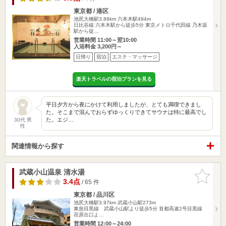
東京都 / 港区
池尻大橋駅3.88km
六本木駅494m
日比谷線 六本木駅から徒歩5分 東京メトロ千代田線 乃木坂
駅から徒…
営業時間 11:00～翌10:00
入浴料金 3,200円～
日帰り
宿泊
エステ・マッサージ
楽天トラベルの宿泊プランを見る
平日夕方から夜にかけて利用しましたが、とても満喫できまし
た。そこまで混んでおらずゆっくりできてサウナは特に最高でし
た。エジ…
30代 男
性
関連情報から探す
武蔵小山温泉 清水湯
お気に入
りに追加
3.4点
/ 65 件
東京都 / 品川区
池尻大橋駅3.97km
武蔵小山駅273m
東急目黒線 武蔵小山駅より徒歩5分 首都高速2号目黒線
荏原出口よ…
営業時間 12:00～24:00