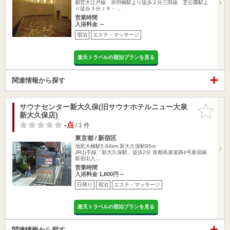
都営大江戸線 赤羽橋駅より徒歩２分三田線 芝公園駅よ
り徒歩３分ＪＲ・…
営業時間
入浴料金 ～
宿泊
エステ・マッサージ
楽天トラベルの宿泊プランを見る
関連情報から探す
サウナセンター新大久保(旧サウナホテルニュー大泉
お気に入
新大久保店)
りに追加
-点
/ 1 件
東京都 / 新宿区
池尻大橋駅5.64km
新大久保駅95m
JR山手線「新大久保駅」徒歩2分 首都高速道路4号新宿線
新宿出入…
営業時間
入浴料金 1,800円～
日帰り
宿泊
エステ・マッサージ
楽天トラベルの宿泊プランを見る
関連情報から探す