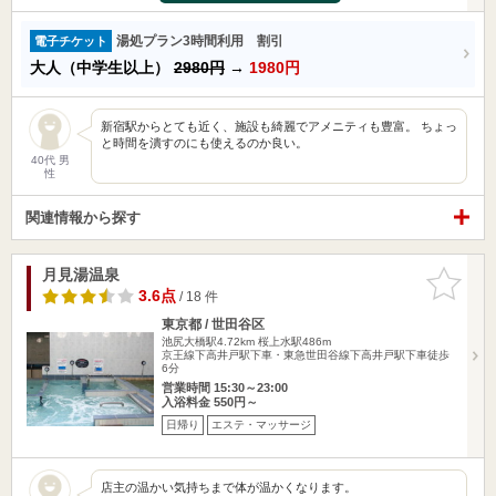
湯処プラン3時間利用 割引
電子チケット
大人（中学生以上）
2980円
→
1980円
新宿駅からとても近く、施設も綺麗でアメニティも豊富。 ちょっ
と時間を潰すのにも使えるのか良い。
40代 男
性
関連情報から探す
月見湯温泉
お気に入
りに追加
3.6点
/ 18 件
東京都 / 世田谷区
池尻大橋駅4.72km
桜上水駅486m
京王線下高井戸駅下車・東急世田谷線下高井戸駅下車徒歩
6分
営業時間 15:30～23:00
入浴料金 550円～
日帰り
エステ・マッサージ
店主の温かい気持ちまで体が温かくなります。