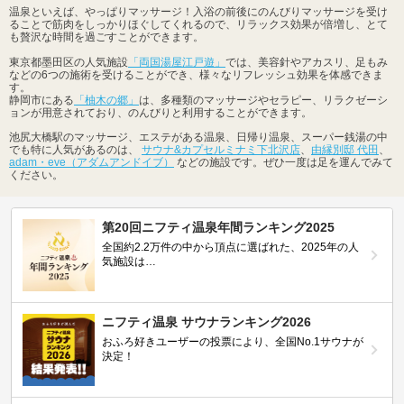
温泉といえば、やっぱりマッサージ！入浴の前後にのんびりマッサージを受け
ることで筋肉をしっかりほぐしてくれるので、リラックス効果が倍増し、とて
も贅沢な時間を過ごすことができます。
東京都墨田区の人気施設
「両国湯屋江戸遊」
では、美容針やアカスリ、足もみ
などの6つの施術を受けることができ、様々なリフレッシュ効果を体感できま
す。
静岡市にある
「柚木の郷」
は、多種類のマッサージやセラピー、リラクゼーシ
ョンが用意されており、のんびりと利用することができます。
池尻大橋駅のマッサージ、エステがある温泉、日帰り温泉、スーパー銭湯の中
でも特に人気があるのは、
サウナ&カプセルミナミ下北沢店
、
由縁別邸 代田
、
adam・eve（アダムアンドイブ）
などの施設です。ぜひ一度は足を運んでみて
ください。
第20回ニフティ温泉年間ランキング2025
全国約2.2万件の中から頂点に選ばれた、2025年の人
気施設は…
ニフティ温泉 サウナランキング2026
おふろ好きユーザーの投票により、全国No.1サウナが
決定！