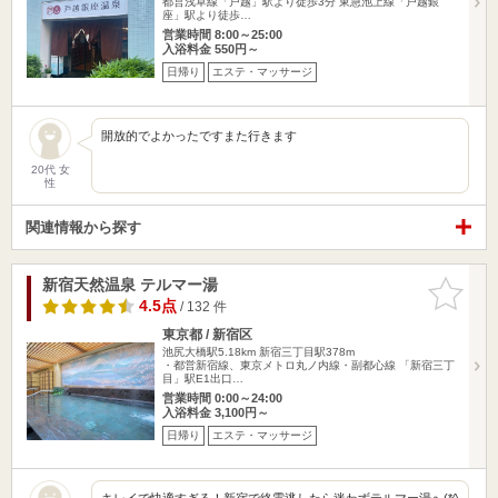
都営浅草線「戸越」駅より徒歩3分 東急池上線「戸越銀
座」駅より徒歩…
営業時間 8:00～25:00
入浴料金 550円～
日帰り
エステ・マッサージ
開放的でよかったですまた行きます
20代 女
性
関連情報から探す
新宿天然温泉 テルマー湯
お気に入
りに追加
4.5点
/ 132 件
東京都 / 新宿区
池尻大橋駅5.18km
新宿三丁目駅378m
・都営新宿線、東京メトロ丸ノ内線・副都心線 「新宿三丁
目」駅E1出口…
営業時間 0:00～24:00
入浴料金 3,100円～
日帰り
エステ・マッサージ
キレイで快適すぎる！新宿で終電逃したら迷わずテルマー湯へ(*^