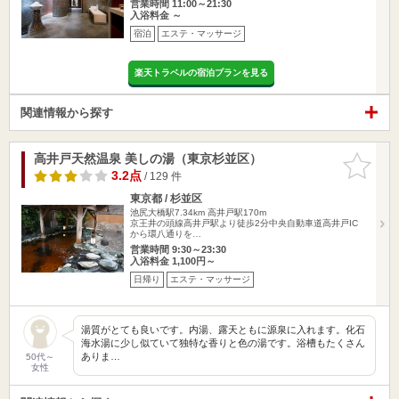
営業時間 11:00～21:30
入浴料金 ～
宿泊
エステ・マッサージ
楽天トラベルの宿泊プランを見る
関連情報から探す
高井戸天然温泉 美しの湯（東京杉並区）
お気に入
りに追加
3.2点
/ 129 件
東京都 / 杉並区
池尻大橋駅7.34km
高井戸駅170m
京王井の頭線高井戸駅より徒歩2分中央自動車道高井戸IC
から環八通りを…
営業時間 9:30～23:30
入浴料金 1,100円～
日帰り
エステ・マッサージ
湯質がとても良いです。内湯、露天ともに源泉に入れます。化石
海水湯に少し似ていて独特な香りと色の湯です。浴槽もたくさん
ありま…
50代～
女性