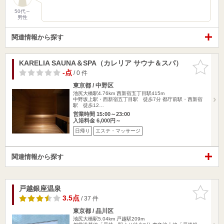
50代～
男性
関連情報から探す
KARELIA SAUNA＆SPA（カレリア サウナ＆スパ）
お気に入
りに追加
-点
/ 0 件
東京都 / 中野区
池尻大橋駅4.76km
西新宿五丁目駅415m
中野坂上駅・西新宿五丁目駅 徒歩7分 都庁前駅・西新宿
駅 徒歩12…
営業時間 15:00～23:00
入浴料金 6,000円～
日帰り
エステ・マッサージ
関連情報から探す
戸越銀座温泉
お気に入
りに追加
3.5点
/ 37 件
東京都 / 品川区
池尻大橋駅5.04km
戸越駅209m