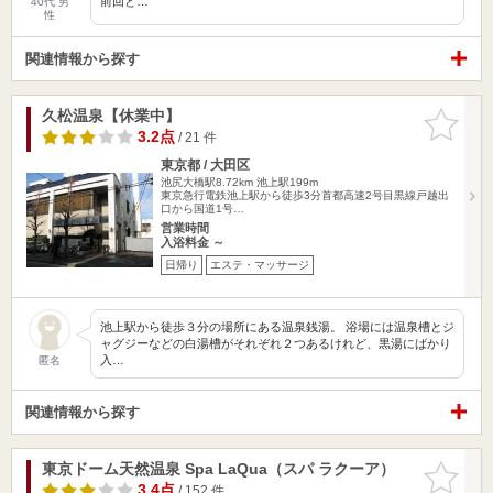
前回と…
40代 男
性
関連情報から探す
久松温泉【休業中】
お気に入
りに追加
3.2点
/ 21 件
東京都 / 大田区
池尻大橋駅8.72km
池上駅199m
東京急行電鉄池上駅から徒歩3分首都高速2号目黒線戸越出
口から国道1号…
営業時間
入浴料金 ～
日帰り
エステ・マッサージ
池上駅から徒歩３分の場所にある温泉銭湯。 浴場には温泉槽とジ
ャグジーなどの白湯槽がそれぞれ２つあるけれど、黒湯にばかり
入…
匿名
関連情報から探す
東京ドーム天然温泉 Spa LaQua（スパ ラクーア）
お気に入
りに追加
3.4点
/ 152 件