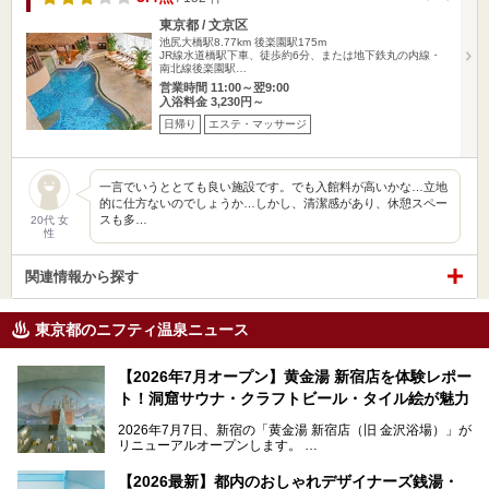
東京都 / 文京区
池尻大橋駅8.77km
後楽園駅175m
JR線水道橋駅下車、徒歩約6分、または地下鉄丸の内線・
南北線後楽園駅…
営業時間 11:00～翌9:00
入浴料金 3,230円～
日帰り
エステ・マッサージ
一言でいうととても良い施設です。でも入館料が高いかな…立地
的に仕方ないのでしょうか…しかし、清潔感があり、休憩スペー
スも多…
20代 女
性
関連情報から探す
東京都のニフティ温泉ニュース
【2026年7月オープン】黄金湯 新宿店を体験レポー
ト！洞窟サウナ・クラフトビール・タイル絵が魅力
2026年7月7日、新宿の「黄金湯 新宿店（旧 金沢浴場）」が
リニューアルオープンします。
レトロでノスタルジックなタイル絵はそのまま、昔からここ
【2026最新】都内のおしゃれデザイナーズ銭湯・