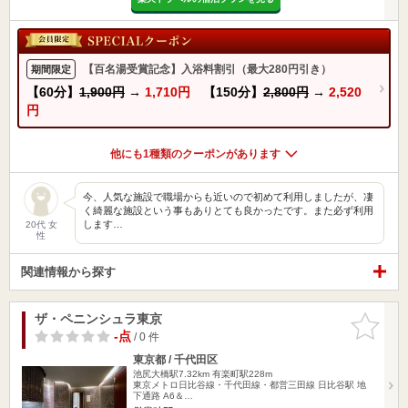
【百名湯受賞記念】入浴料割引（最大280円引き）
期間限定
【60分】
1,900円
→
1,710円
【150分】
2,800円
→
2,520
円
他にも1種類のクーポンがあります
今、人気な施設で職場からも近いので初めて利用しましたが、凄
く綺麗な施設という事もありとても良かったです。また必ず利用
します…
20代 女
性
関連情報から探す
ザ・ペニンシュラ東京
お気に入
りに追加
-点
/ 0 件
東京都 / 千代田区
池尻大橋駅7.32km
有楽町駅228m
東京メトロ日比谷線・千代田線・都営三田線 日比谷駅 地
下通路 A6＆…