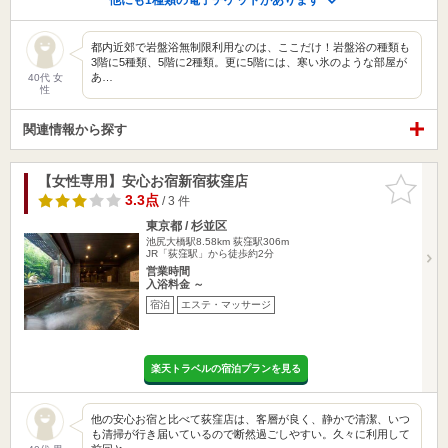
都内近郊で岩盤浴無制限利用なのは、ここだけ！岩盤浴の種類も
3階に5種類、5階に2種類。更に5階には、寒い氷のような部屋が
あ…
40代 女
性
関連情報から探す
【女性専用】安心お宿新宿荻窪店
お気に入
りに追加
3.3点
/ 3 件
東京都 / 杉並区
池尻大橋駅8.58km
荻窪駅306m
JR「荻窪駅」から徒歩約2分
営業時間
入浴料金 ～
宿泊
エステ・マッサージ
楽天トラベルの宿泊プランを見る
他の安心お宿と比べて荻窪店は、客層が良く、静かで清潔、いつ
も清掃が行き届いているので断然過ごしやすい。久々に利用して