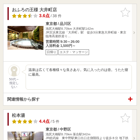
おふろの王様 大井町店
お気に入
りに追加
3.6点
/ 38 件
東京都 / 品川区
池尻大橋駅6.70km
大井町駅142m
JR京浜東北線「大井町」駅 徒歩3分東急大井町線・東京
臨海高速鉄道り…
営業時間 9:30～26:00
入浴料金 1,500円～
日帰り
エステ・マッサージ
温泉は広くて各種様々な良さあり。気に入ったのは壺。うたた寝
に最高。
50代～
指定し
ない
関連情報から探す
松本湯
お気に入
りに追加
4.4点
/ 5 件
東京都 / 中野区
池尻大橋駅6.70km
落合駅342m
JR総武線 東中野駅東口出口左側階段より徒歩８分 地下鉄