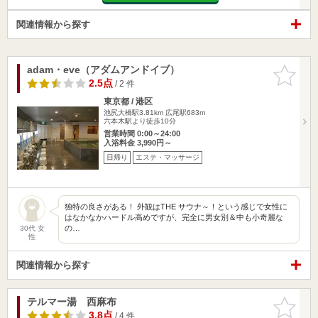
関連情報から探す
adam・eve（アダムアンドイブ）
お気に入
りに追加
2.5点
/ 2 件
東京都 / 港区
池尻大橋駅3.81km
広尾駅683m
六本木駅より徒歩10分
営業時間 0:00～24:00
入浴料金 3,990円～
日帰り
エステ・マッサージ
独特の良さがある！ 外観はTHE サウナ～！という感じで女性に
はなかなかハードル高めですが、完全に男女別＆中も小奇麗な
の…
30代 女
性
関連情報から探す
テルマー湯 西麻布
お気に入
りに追加
3.8点
/ 4 件