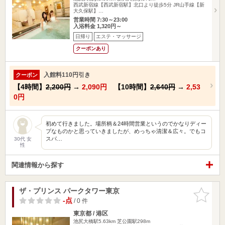
西武新宿線【西武新宿駅】北口より徒歩5分 JR山手線【新
大久保駅】…
営業時間 7:30～23:00
入浴料金 1,320円～
日帰り
エステ・マッサージ
クーポンあり
入館料110円引き
クーポン
【4時間】
2,200円
→
2,090円
【10時間】
2,640円
→
2,53
0円
初めて行きました。場所柄＆24時間営業というのでかなりディー
プなものかと思っていきましたが、めっちゃ清潔＆広々。でもコ
スパ…
30代 女
性
関連情報から探す
ザ・プリンス パークタワー東京
お気に入
りに追加
-点
/ 0 件
東京都 / 港区
池尻大橋駅5.63km
芝公園駅298m