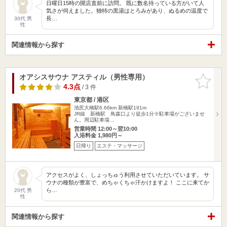
日曜日15時の開店直前に訪問。 既に数名待っている方がいて人
気さが伺えました。独特の黒湯はとろみがあり、ぬるめの温度で
長…
30代 男
性
関連情報から探す
オアシスサウナ アスティル（男性専用）
お気に入
りに追加
4.3点
/ 3 件
東京都 / 港区
池尻大橋駅6.66km
新橋駅191m
JR線 新橋駅 鳥森口より徒歩1分※駐車場がございませ
ん。周辺駐車場…
営業時間 12:00～翌10:00
入浴料金 1,980円～
日帰り
エステ・マッサージ
アクセスがよく、しょっちゅう利用させていただいています。 サ
ウナの種類が豊富で、めちゃくちゃ汗かけますよ！ ここに来てか
ら…
20代 男
性
関連情報から探す