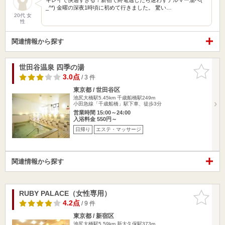
_^*) 金曜の深夜1時頃に初めて行きました。 驚い…
20代 女
性
関連情報から探す
世田谷温泉 四季の湯
お気に入
りに追加
3.0点
/ 3 件
東京都 / 世田谷区
池尻大橋駅5.45km
千歳船橋駅249m
小田急線「千歳船橋」駅下車、徒歩3分
営業時間 15:00～24:00
入浴料金 550円～
日帰り
エステ・マッサージ
関連情報から探す
RUBY PALACE（女性専用）
お気に入
りに追加
4.2点
/ 9 件
東京都 / 新宿区
池尻大橋駅5.59km
新大久保駅373m