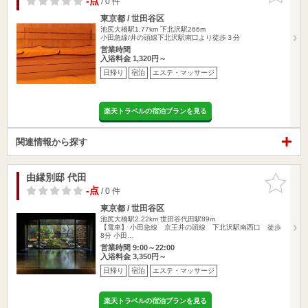
-点
/ 0 件
東京都 / 世田谷区
池尻大橋駅1.77km
下北沢駅266m
小田急線/井の頭線下北沢駅南口より徒歩３分
営業時間
入浴料金 1,320円～
日帰り
宿泊
エステ・マッサージ
楽天トラベルの宿泊プランを見る
関連情報から探す
由縁別邸 代田
お気に入
りに追加
-点
/ 0 件
東京都 / 世田谷区
池尻大橋駅2.22km
世田谷代田駅89m
【電車】 小田急線 京王井の頭線 下北沢駅南西口 徒歩
8分 小田…
営業時間 9:00～22:00
入浴料金 3,350円～
日帰り
宿泊
エステ・マッサージ
楽天トラベルの宿泊プランを見る