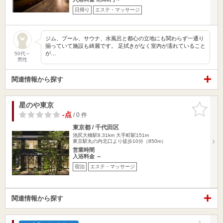
日帰り
エステ・マッサージ
ジム、プール、サウナ、水風呂と都心の立地にも関わらず一通り
揃っていて施設も綺麗です。 足拭きがなく室内が濡れていること
が…
50代～
男性
関連情報から探す
星のや東京
お気に入
りに追加
-点
/ 0 件
東京都 / 千代田区
池尻大橋駅8.31km
大手町駅151m
東京駅丸の内北口より徒歩10分（850m）
営業時間
入浴料金 ～
宿泊
エステ・マッサージ
関連情報から探す