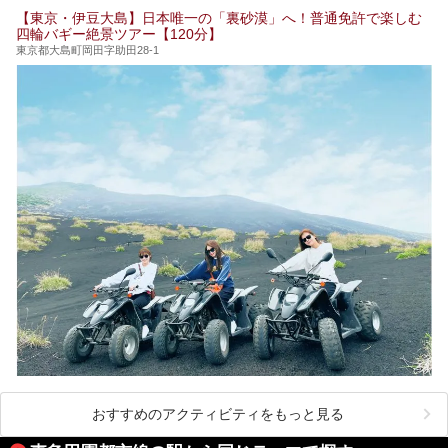
別に厳選した30施設からご紹介します。
【東京・伊豆大島】日本唯一の「裏砂漠」へ！普通免許で楽しむ
24時間営業で宿泊できる施設や、1,000円以下で楽しめる安
四輪バギー絶景ツアー【120分】
い施設、デートや休日レジャーにもぴったりなエンタメ要素
が充実した施設など、利用のシーンに合わせて参考にしてく
東京都大島町岡田字助田28-1
ださい。
おすすめのアクティビティをもっと見る