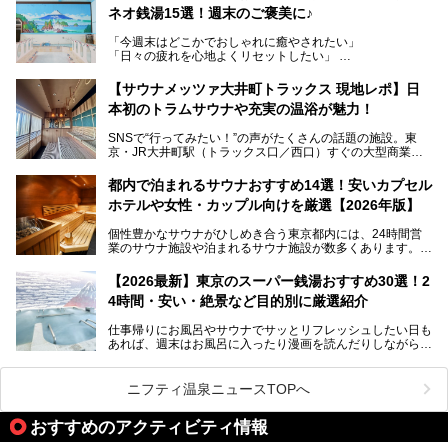
を知る地元の人にも、新しく足を運んでくれる人にも愛され
ネオ銭湯15選！週末のご褒美に♪
る、今の時代の"銭湯"として生まれ変わりました。洞窟のよ
うなユニークなサウナ、自家醸造のクラフトビールが飲める
「今週末はどこかでおしゃれに癒やされたい」
ビアバーなど、新しく登場したスポットも併せて紹介しま
「日々の疲れを心地よくリセットしたい」
す。充実した設備があるのに、基本の入浴料が銭湯価格の5
──そんなときにおすすめなのが、今、都内で大きなブーム
50円というのも嬉しすぎます！
となっている新しいスタイルの銭湯です。
【サウナメッツァ大井町トラックス 現地レポ】日
本初のトラムサウナや充実の温浴が魅力！
最近、SNSやメディアで「デザイナーズ銭湯」や「ネオ銭
湯」という言葉をよく耳にしませんか？
SNSで“行ってみたい！”の声がたくさんの話題の施設。東
京・JR大井町駅（トラックス口／西口）すぐの大型商業施
本記事では、そもそもこれらがどんな銭湯なのか、その気に
設・大井町 トラックスに、2026年3月28日、「サウナメッ
なる違いを分かりやすく解説！さらに、都内で絶対に外せな
ツァ大井町トラックス」がニューオープン。施設の様子をレ
いおしゃれな名店15選を、おすすめの順番で一挙にご紹介
都内で泊まれるサウナおすすめ14選！安いカプセル
ポ―トします。
します。
ホテルや女性・カップル向けを厳選【2026年版】
個性豊かなサウナがひしめき合う東京都内には、24時間営
業のサウナ施設や泊まれるサウナ施設が数多くあります。
終電を逃した深夜の利用に限らず、時間を気にしないサウナ
を旅の目的とする「サ旅」や自分へのご褒美のための宿泊な
【2026最新】東京のスーパー銭湯おすすめ30選！2
ど、自分の好きなタイミングで好きなだけサ活ができるのが
4時間・安い・絶景など目的別に厳選紹介
魅力です。
仕事帰りにお風呂やサウナでサッとリフレッシュしたい日も
最近では、男性専用施設だけでなく、カップルや女性に嬉し
あれば、週末はお風呂に入ったり漫画を読んだりしながら一
い個室サウナも増えてきました。
日中ダラダラ過ごしたい日もあると思います。
この記事では、東京都内にある24時間営業のサウナの中か
また、終電を逃してしまい、「このまま朝までゆっくりでき
ら、特におすすめしたい施設14選をご紹介します。
ニフティ温泉ニュースTOPへ
る場所があれば」と探した経験がある人も多いのではないで
宿泊可能な施設もピックアップしているので、ぜひチェック
しょうか。
してみてください。
おすすめのアクティビティ情報
そこで本記事では、東京でおすすめのスーパー銭湯を、目的