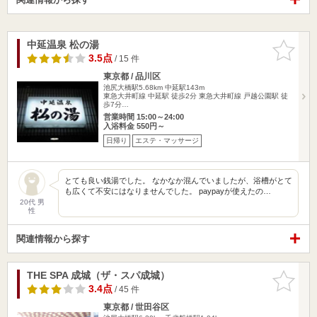
中延温泉 松の湯
お気に入
りに追加
3.5点
/ 15 件
東京都 / 品川区
池尻大橋駅5.68km
中延駅143m
東急大井町線 中延駅 徒歩2分 東急大井町線 戸越公園駅 徒
歩7分…
営業時間 15:00～24:00
入浴料金 550円～
日帰り
エステ・マッサージ
とても良い銭湯でした。 なかなか混んでいましたが、浴槽がとて
も広くて不安にはなりませんでした。 paypayが使えたの…
20代 男
性
関連情報から探す
THE SPA 成城（ザ・スパ成城）
お気に入
りに追加
3.4点
/ 45 件
東京都 / 世田谷区