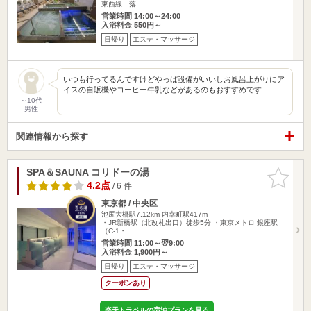
東西線 落…
営業時間 14:00～24:00
入浴料金 550円～
日帰り
エステ・マッサージ
いつも行ってるんですけどやっぱ設備がいいしお風呂上がりにア
イスの自販機やコーヒー牛乳などがあるのもおすすめです
～10代
男性
関連情報から探す
SPA＆SAUNA コリドーの湯
お気に入
りに追加
4.2点
/ 6 件
東京都 / 中央区
池尻大橋駅7.12km
内幸町駅417m
・JR新橋駅（北改札出口）徒歩5分 ・東京メトロ 銀座駅
（C-1・…
営業時間 11:00～翌9:00
入浴料金 1,900円～
日帰り
エステ・マッサージ
クーポンあり
楽天トラベルの宿泊プランを見る