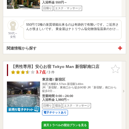
入浴料金 550円～
日帰り
エステ・マッサージ
550円で2種の泉質堪能出来るのは奇跡的で有難いです。ご近所さ
んが羨ましいです。 黄金湯はナトリウム塩化物強塩温泉のかけ…
50代～
女性
関連情報から探す
【男性専用】安心お宿 Tokyo Man 新宿駅南口店
お気に入
りに追加
3.7点
/ 3 件
東京都 / 新宿区
池尻大橋駅4.57km
新宿駅148m
JR「新宿駅」東南口から徒歩90秒 JR「新宿駅」南口から
徒歩3分…
営業時間 0:00～24:00
入浴料金 1,980円～
日帰り
宿泊
エステ・マッサージ
電子チケットあり
楽天トラベルの宿泊プランを見る