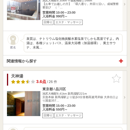
池尻大橋駅6.30km
千歳船橋駅1.04km
【お車でお越しの方】 「環八通り」外回り沿い。成城警察
署並び （「…
営業時間 10:00～23:00
入浴料金 990円～
日帰り
エステ・マッサージ
泉質は、ナトリウム塩化物炭酸水素塩泉でしかも黒湯ですよ。内
湯は、各種ジェットバス、温泉大浴槽（加温循環）、黄土サウ
ナ、水風…
匿名
関連情報から探す
天神湯
お気に入
りに追加
3.6点
/ 26 件
東京都 / 品川区
池尻大橋駅6.41km
新馬場駅221m
京急本線 新馬場駅より徒歩3分首都高速湾岸線 大井出口よ
り国道357…
営業時間 15:00～23:00
入浴料金 550円～
日帰り
エステ・マッサージ