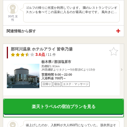
ゴルフの帰りに何度か利用しています。 隣のレストランでジンギ
スカンを食べてこの温泉に入るのが最高に幸せです。 風向きに…
30代 女
性
関連情報から探す
那珂川温泉 ホテルアライ 皆幸乃湯
お気に入
りに追加
3.6点
/ 11 件
栃木県 / 那須塩原市
黒磯駅1.91km
JR黒磯駅よりタクシー5分那須ICより15分
営業時間 9:00～22:00
入浴料金 700円～
日帰り
宿泊
エステ・マッサージ
楽天トラベルの宿泊プランを見る
値上げしたのか、入館料が大人850円になっていた。 脱衣所はそ