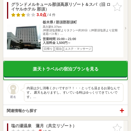
グランドメルキュール那須高原リゾート＆スパ（旧 ロ
お気に入
イヤルホテル 那須）
りに追加
3.0点
/ 4 件
栃木県 / 那須郡那須町
高久駅6.37km
JR那須塩原駅よりタクシー約30分（JR那須塩原より定期
送迎バス有）…
営業時間 15:00～21:00
入浴料金 1,500円～
日帰り
宿泊
エステ・マッサージ
楽天トラベルの宿泊プランを見る
内湯は少し消毒くさいですが？！・・とっても温まるお湯なんで
す。 露天もありますし、すいている時はゆっくりできていいで
す。…
匿名
関連情報から探す
塩の湯温泉 蓮月（共立リゾート）
お気に入
りに追加