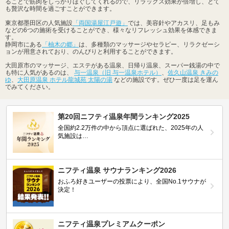
ることで筋肉をしっかりほぐしてくれるので、リラックス効果が倍増し、とて
も贅沢な時間を過ごすことができます。
東京都墨田区の人気施設
「両国湯屋江戸遊」
では、美容針やアカスリ、足もみ
などの6つの施術を受けることができ、様々なリフレッシュ効果を体感できま
す。
静岡市にある
「柚木の郷」
は、多種類のマッサージやセラピー、リラクゼーシ
ョンが用意されており、のんびりと利用することができます。
大田原市のマッサージ、エステがある温泉、日帰り温泉、スーパー銭湯の中で
も特に人気があるのは、
与一温泉（旧 与一温泉ホテル）
、
佐久山温泉 きみの
ゆ
、
大田原温泉 ホテル龍城苑 太陽の湯
などの施設です。ぜひ一度は足を運ん
でみてください。
第20回ニフティ温泉年間ランキング2025
全国約2.2万件の中から頂点に選ばれた、2025年の人
気施設は…
ニフティ温泉 サウナランキング2026
おふろ好きユーザーの投票により、全国No.1サウナが
決定！
ニフティ温泉プレミアムクーポン