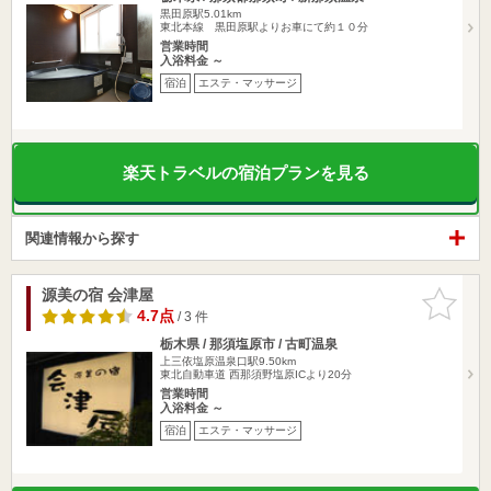
黒田原駅5.01km
東北本線 黒田原駅よりお車にて約１０分
営業時間
入浴料金 ～
宿泊
エステ・マッサージ
楽天トラベルの宿泊プランを見る
関連情報から探す
源美の宿 会津屋
お気に入
りに追加
4.7点
/ 3 件
栃木県 / 那須塩原市 / 古町温泉
上三依塩原温泉口駅9.50km
東北自動車道 西那須野塩原ICより20分
営業時間
入浴料金 ～
宿泊
エステ・マッサージ