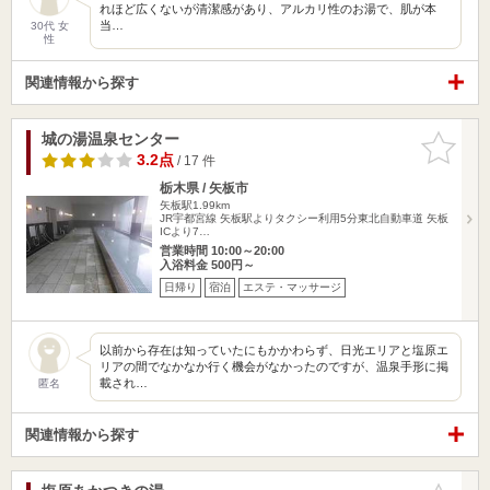
れほど広くないが清潔感があり、アルカリ性のお湯で、肌が本
当…
30代 女
性
関連情報から探す
城の湯温泉センター
お気に入
りに追加
3.2点
/ 17 件
栃木県 / 矢板市
矢板駅1.99km
JR宇都宮線 矢板駅よりタクシー利用5分東北自動車道 矢板
ICより7…
営業時間 10:00～20:00
入浴料金 500円～
日帰り
宿泊
エステ・マッサージ
以前から存在は知っていたにもかかわらず、日光エリアと塩原エ
リアの間でなかなか行く機会がなかったのですが、温泉手形に掲
載され…
匿名
関連情報から探す