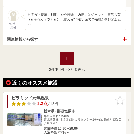
土曜の14時頃に利用。やや混雑。 内湯にはジェット、電気も有
（もちろんサウナも）、露天も2つ有、全ての浴槽が掛け流しと
い…
50代～
男性
関連情報から探す
1
3
件中 1件～3件を表示
近くのオススメ施設
ピラミッド元氣温泉
お気に入
りに追加
3.2点
/ 18 件
栃木県 / 那須塩原市
那須塩原駅5.53km
東北新幹線 那須塩原駅よりタクシー10分西那須野 塩原IC
より国道4…
営業時間 10:30～20:00
入浴料金 700円～