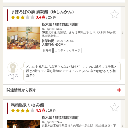
まほろばの湯 湯親館（ゆしんかん）
お気に入
りに追加
3.4点
/ 25 件
栃木県 / 那須郡那珂川町
烏山駅13.06km
JR東北本線 氏家駅、またはJR烏山駅よりバス利用40分東
北自動車道…
営業時間 10:00～21:30
入浴料金 400円～
日帰り
エステ・マッサージ
どこのお風呂にも常連さんはいるけど、ここのお風呂には子供と
親と2度行って同じ常連のミディアムぐらいの髪のおばさんが相
当タチ…
40代 女
性
関連情報から探す
馬頭温泉 いさみ館
お気に入
りに追加
4.3点
/ 16 件
栃木県 / 那須郡那珂川町
烏山駅13.57km
東北本線宝積寺駅乗換えの場合⇒烏山駅（烏山線終点）下