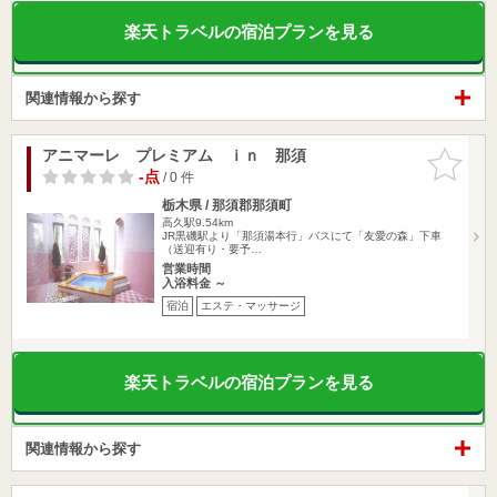
楽天トラベルの宿泊プランを見る
関連情報から探す
アニマーレ プレミアム ｉｎ 那須
お気に入
りに追加
-点
/ 0 件
栃木県 / 那須郡那須町
高久駅9.54km
JR黒磯駅より「那須湯本行」バスにて「友愛の森」下車
（送迎有り・要予…
営業時間
入浴料金 ～
宿泊
エステ・マッサージ
楽天トラベルの宿泊プランを見る
関連情報から探す