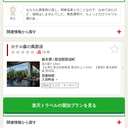
もちろん源泉掛け流し。弱食塩泉とのことなので、なめてみたけ
ど、塩味はしませんでした。無色透明で、ちょっとだけツルツル
感があ…
匿名
関連情報から探す
ホテル森の風那須
お気に入
りに追加
-点
/ 0 件
栃木県 / 那須郡那須町
高久駅7.18km
【お車】東北自動車道 那須ICより10分、【電車】東北新幹
線 那須塩…
営業時間
入浴料金 ～
宿泊
エステ・マッサージ
楽天トラベルの宿泊プランを見る
関連情報から探す