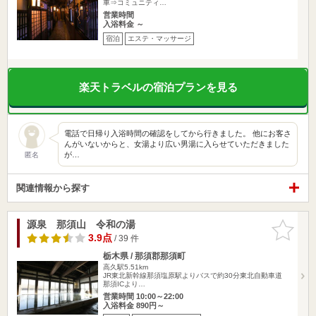
車⇒コミュニティ…
営業時間
入浴料金 ～
宿泊
エステ・マッサージ
楽天トラベルの宿泊プランを見る
電話で日帰り入浴時間の確認をしてから行きました。 他にお客さ
んがいないからと、女湯より広い男湯に入らせていただきました
が…
匿名
関連情報から探す
源泉 那須山 令和の湯
お気に入
りに追加
3.9点
/ 39 件
栃木県 / 那須郡那須町
高久駅5.51km
JR東北新幹線那須塩原駅よりバスで約30分東北自動車道
那須ICより…
営業時間 10:00～22:00
入浴料金 890円～