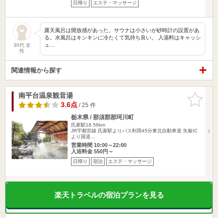
日帰り
エステ・マッサージ
露天風呂は開放感があった。サウナは小さいが砂時計の設置があ
る。水風呂はキンキンに冷たくて気持ち良い。 入湯料はキャッシ
ュ…
30代 女
性
関連情報から探す
南平台温泉観音湯
お気に入
りに追加
3.6点
/ 25 件
栃木県 / 那須郡那珂川町
氏家駅18.56km
JR宇都宮線 氏家駅よりバス利用45分東北自動車道 矢板IC
より国道…
営業時間 10:00～22:00
入浴料金 550円～
日帰り
宿泊
エステ・マッサージ
楽天トラベルの宿泊プランを見る