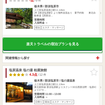
-点
/ 0 件
栃木県 / 那須塩原市
上三依塩原温泉口駅11.14km
JR【那須塩原駅】より無料送迎あり 要予約制 東北自
動車道【西那須…
営業時間
入浴料金 ～
宿泊
エステ・マッサージ
楽天トラベルの宿泊プランを見る
関連情報から探す
塩原温泉 塩の湯 柏屋旅館
お気に入
りに追加
4.3点
/ 12 件
栃木県 / 那須塩原市 / 塩の湯温泉
上三依塩原温泉口駅11.13km
東北新幹線 那須塩原駅よりタクシー30分西那須野・塩原IC
より17キ…
営業時間 11:00～13:00
入浴料金 ～
日帰り
宿泊
エステ・マッサージ