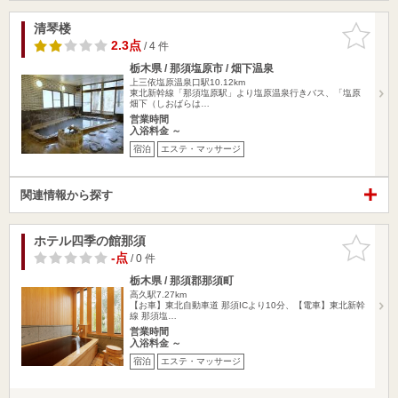
清琴楼
お気に入
りに追加
2.3点
/ 4 件
栃木県 / 那須塩原市 / 畑下温泉
上三依塩原温泉口駅10.12km
東北新幹線「那須塩原駅」より塩原温泉行きバス、「塩原
畑下（しおばらは…
営業時間
入浴料金 ～
宿泊
エステ・マッサージ
関連情報から探す
ホテル四季の館那須
お気に入
りに追加
-点
/ 0 件
栃木県 / 那須郡那須町
高久駅7.27km
【お車】東北自動車道 那須ICより10分、【電車】東北新幹
線 那須塩…
営業時間
入浴料金 ～
宿泊
エステ・マッサージ