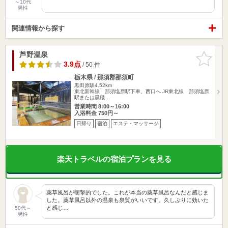
～10代
男性
関連情報から探す
芦野温泉
お気に入
りに追加
3.9点
/ 50 件
栃木県 / 那須郡那須町
黒田原駅4.52km
東北新幹線 那須塩原駅下車、西口へ JR東北線 那須塩原
駅または黒磯…
営業時間 8:00～16:00
入浴料金 750円～
日帰り
宿泊
エステ・マッサージ
楽天トラベルの宿泊プランを見る
薬草風呂が衝撃的でした。これが本当の薬草風呂なんだと感じま
した。薬草風呂以外の温泉も泉質がいいです。久しぶりに効いた
と感じ…
50代～
男性