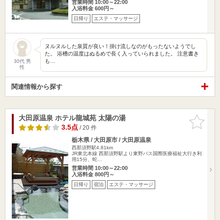
営業時間 10:00～22:00
入浴料金 600円～
日帰り
エステ・マッサージ
ヌルヌルした泉質が良い！掛け流しなのがもったないようでし
た。 浴槽の温度はぬるめで長く入っていられました。 注意書き
も…
30代 男
性
関連情報から探す
大田原温泉 ホテル龍城苑 太陽の湯
お気に入
りに追加
3.5点
/ 20 件
栃木県 / 大田原市 / 大田原温泉
西那須野駅4.81km
JR東北本線 西那須野駅より東野バス国際医療福祉大行き利
用15分、蛇…
営業時間 10:00～22:00
入浴料金 800円～
日帰り
宿泊
エステ・マッサージ