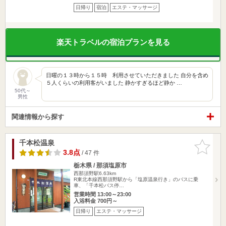
日帰り
宿泊
エステ・マッサージ
楽天トラベルの宿泊プランを見る
日曜の１３時から１５時 利用させていただきました 自分を含め
５人くらいの利用客がいました 静かすぎるほど静か …
50代～
男性
関連情報から探す
千本松温泉
お気に入
りに追加
3.8点
/ 47 件
栃木県 / 那須塩原市
西那須野駅6.63km
R東北本線西那須野駅から「塩原温泉行き」のバスに乗
車、「千本松バス停…
営業時間 13:00～23:00
入浴料金 700円～
日帰り
エステ・マッサージ