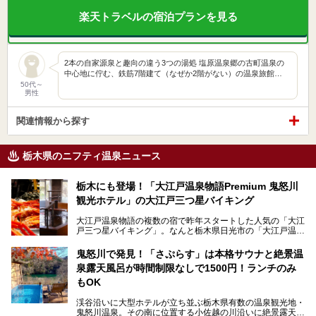
楽天トラベルの宿泊プランを見る
2本の自家源泉と趣向の違う3つの湯処 塩原温泉郷の古町温泉の
中心地に佇む、鉄筋7階建て（なぜか2階がない）の温泉旅館…
50代～
男性
関連情報から探す
栃木県のニフティ温泉ニュース
栃木にも登場！「大江戸温泉物語Premium 鬼怒川
観光ホテル」の大江戸三つ星バイキング
大江戸温泉物語の複数の宿で昨年スタートした人気の「大江
戸三つ星バイキング」。なんと栃木県日光市の「大江戸温泉
物語Premium 鬼怒川観光ホテル」でも始まっています。
鬼怒川で発見！「さぷらす」は本格サウナと絶景温
ここは首都圏から1泊で行きやすい鬼怒川温泉の渓流沿いに
泉露天風呂が時間制限なしで1500円！ランチのみ
建つホテルで、バイキングの他にも天然温泉の大浴場とサウ
ナ、フリーフローサービスのラウンジなど館内で楽しめるス
もOK
ポットがたくさんあり、3世代旅行やグループ旅行にもぴっ
たり。
渓谷沿いに大型ホテルが立ち並ぶ栃木県有数の温泉観光地・
鬼怒川温泉。その南に位置する小佐越の川沿いに絶景露天風