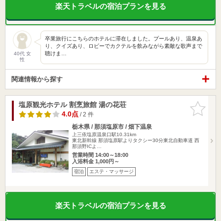
楽天トラベルの宿泊プランを見る
卒業旅行にこちらのホテルに滞在しました。プールあり、温泉あ
り、クイズあり、ロビーでカクテルを飲みながら素敵な歌声まで
聴けま…
40代 女
性
関連情報から探す
塩原観光ホテル 割烹旅館 湯の花荘
お気に入
りに追加
4.0点
/ 2 件
栃木県 / 那須塩原市 / 畑下温泉
上三依塩原温泉口駅10.31km
東北新幹線 那須塩原駅よりタクシー30分東北自動車道 西
那須野ICよ…
営業時間 14:00～18:00
入浴料金 1,000円～
宿泊
エステ・マッサージ
楽天トラベルの宿泊プランを見る