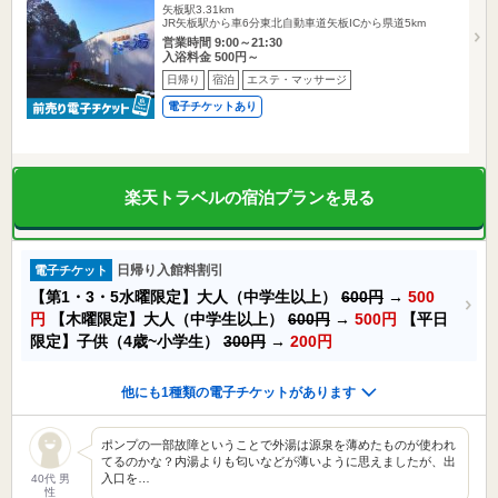
矢板駅3.31km
JR矢板駅から車6分東北自動車道矢板ICから県道5km
営業時間 9:00～21:30
入浴料金 500円～
日帰り
宿泊
エステ・マッサージ
電子チケットあり
楽天トラベルの宿泊プランを見る
日帰り入館料割引
電子チケット
【第1・3・5水曜限定】大人（中学生以上）
600円
→
500
円
【木曜限定】大人（中学生以上）
600円
→
500円
【平日
限定】子供（4歳~小学生）
300円
→
200円
他にも1種類の電子チケットがあります
ポンプの一部故障ということで外湯は源泉を薄めたものが使われ
てるのかな？内湯よりも匂いなどが薄いように思えましたが、出
入口を…
40代 男
性