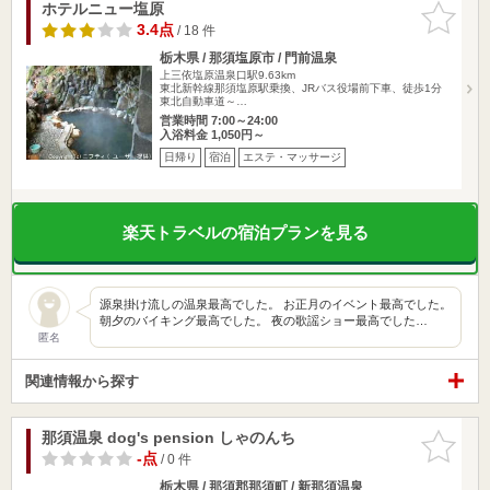
ホテルニュー塩原
お気に入
りに追加
3.4点
/ 18 件
栃木県 / 那須塩原市 / 門前温泉
上三依塩原温泉口駅9.63km
東北新幹線那須塩原駅乗換、JRバス役場前下車、徒歩1分
東北自動車道～…
営業時間 7:00～24:00
入浴料金 1,050円～
日帰り
宿泊
エステ・マッサージ
楽天トラベルの宿泊プランを見る
源泉掛け流しの温泉最高でした。 お正月のイベント最高でした。
朝夕のバイキング最高でした。 夜の歌謡ショー最高でした…
匿名
関連情報から探す
那須温泉 dog's pension しゃのんち
お気に入
りに追加
-点
/ 0 件
栃木県 / 那須郡那須町 / 新那須温泉