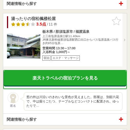
関連情報から探す
湯ったりの宿松楓楼松屋
お気に入
りに追加
3.5点
/ 11 件
栃木県 / 那須塩原市 / 福渡温泉
上三依塩原温泉口駅11.40km
JR東北新幹線那須塩原駅西口出口からバス塩原温泉バス行
き約65分塩原…
営業時間 13:30～17:00
入浴料金 1,000円～
宿泊
エステ・マッサージ
楽天トラベルの宿泊プランを見る
窓の外は川沿いのきれいな景色が見えました。部屋は、別邸六花
で、中は掘りごたつ、テーブルなどコンパクトに配置され、ゆっ
たりで…
匿名
関連情報から探す