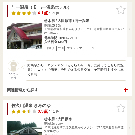
与一温泉（旧 与一温泉ホテル）
お気に入
りに追加
4.1点
/ 54 件
栃木県 / 大田原市 / 与一温泉
野崎駅5.70km
JR宇都宮線松崎駅からタクシーで10分東北自動車道矢板IC
から約13…
営業時間 10:00～21:00
入浴料金 600円～
日帰り
宿泊
エステ・マッサージ
野崎駅から「オンデマンドらくらく与一号」に乗ってこちらの温
泉に。Ｗｅｂで簡単に予約できる公共交通。予定時刻より少し早
く野崎…
50代～
男性
関連情報から探す
佐久山温泉 きみのゆ
お気に入
りに追加
3.9点
/ 41 件
栃木県 / 大田原市
野崎駅6.89km
JR東北線野崎又は矢板駅からタクシーで10分東北自動車道
矢板ICから…