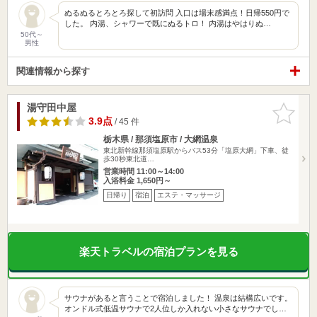
ぬるぬるとろとろ探して初訪問 入口は場末感満点！日帰550円で
した。 内湯、シャワーで既にぬるトロ！ 内湯はやはりぬ…
50代～
男性
関連情報から探す
湯守田中屋
お気に入
りに追加
3.9点
/ 45 件
栃木県 / 那須塩原市 / 大網温泉
東北新幹線那須塩原駅からバス53分「塩原大網」下車、徒
歩30秒東北道…
営業時間 11:00～14:00
入浴料金 1,650円～
日帰り
宿泊
エステ・マッサージ
楽天トラベルの宿泊プランを見る
サウナがあると言うことで宿泊しました！ 温泉は結構広いです。
オンドル式低温サウナで2人位しか入れない小さなサウナでし…