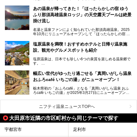
そんな「大江戸温泉物語Premium 鬼怒川観光ホテル」の魅
呂と本格サウナが自慢の「さぷらす」はあります。
力を詳しく紹介しちゃいます。
あの温泉が帰ってきた！「ほったらかしの宿 ゆう
こだわりのサウナ、掛け流しの水風呂、天然温泉の露天風
ふり那須高雄温泉ロッジ」の天空露天プールは絶景
呂、食事処、休憩室など備えて、決して大規模施設ではあり
───
ませんが、鬼怒川温泉観光の行き帰りに、はたまたサウナで
掛け流し
提供元：大江戸温泉物語ホテルズ＆リゾーツ株式会社【P
一日リフレッシュするための目的地に！ぜひオススメしたい
R】
スポットです。時間制限も無いので1人1,500円でひがな一
名湯と温泉ファンによく知られていた那須高雄温泉。2025
この記事は大江戸温泉物語Premium 鬼怒川観光ホテルのPR
日サウナや温泉を楽しんでお昼も食べてごろごろできちゃい
年10月にリニューアルオープンして「ほったらかしの宿 ゆ
記事です。
ますよ。
うふり那須高雄温泉ロッジ」として新たなスタートを切りま
した。
塩原温泉を満喫！おすすめホテルと日帰り温泉施
那須湯本の温泉街から少し離れた静かな環境、一軒宿ゆえに
設、観光やグルメスポットも紹介
許される露天風呂からの絶景、日帰り入浴や素泊まりで気楽
に温泉が楽しめるこちらのお宿をさっそく取材してきまし
塩原温泉は、日本でも珍しい6つの泉質を楽しめる温泉郷で
た。
す。
2名1室利用で1人あたり4,500円～と、思い立ったらすぐに
泊まりに行かれるお手頃価格も嬉しいです。
栃木県の北部にある箒川のほとりに11の温泉地が点在し、
───
幅広い世代がゆったり過ごせる「真岡いがしら温泉
古くから多くの人々から癒やしの場として愛されてきまし
提供元：アイコニア・ホスピタリティ株式会社【PR】
おふろcafé いちごの湯」がニューオープン！
た。
この記事はほったらかしの宿 ゆうふり那須高雄温泉ロッジ
のPR記事です。
栃木県初の「おふろcafé」となる「真岡いがしら温泉 おふ
温泉に加えて、豊かな自然を感じられる観光スポットや、こ
ろcafé いちごの湯」が2025年3月27日にニューオープンす
こでしか味わえないご当地グルメなど、多彩な魅力がある北
るとのことで、プレオープン期間に早速訪問。
関東の人気温泉地です。
メインとなる天然温泉のお風呂をはじめ、リラックスエリア
ニフティ温泉ニュースTOPへ
やキッズエリア、カフェレストランなど、施設の隅々までチ
ェックしてきました！
この記事では、塩原温泉の概要や魅力とともに、おすすめの
大田原市近隣の市区町村から同じテーマで探す
宿泊施設と観光・グルメスポット、日帰り温泉を順に紹介し
ます。
宇都宮市
足利市
塩原温泉で、いつもの温泉旅行とは一味違う旅行体験をして
みませんか。