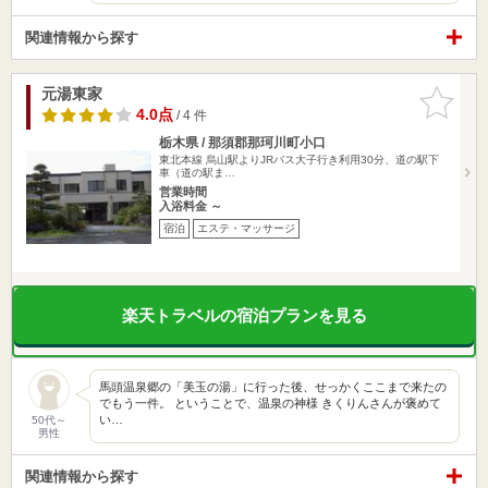
関連情報から探す
元湯東家
お気に入
りに追加
4.0点
/ 4 件
栃木県 / 那須郡那珂川町小口
東北本線 烏山駅よりJRバス大子行き利用30分、道の駅下
車（道の駅ま…
営業時間
入浴料金 ～
宿泊
エステ・マッサージ
楽天トラベルの宿泊プランを見る
馬頭温泉郷の「美玉の湯」に行った後、せっかくここまで来たの
でもう一件。 ということで、温泉の神様 きくりんさんが褒めて
い…
50代～
男性
関連情報から探す