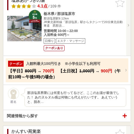
塩原あかつきの湯
お気に入
りに追加
4.1点
/ 109 件
栃木県 / 那須塩原市
那須塩原駅9.12km
JR東北新幹線「那須塩原」駅からタクシーで20分東北自動
車道 西那須…
営業時間 10:00～22:00
入浴料金 600円～
日帰り
エステ・マッサージ
クーポンあり
入館料最大100円引き ※小学生以下も利用可
クーポン
【平日】
800円
→
700円
【土日祝】
1,000円
→
900円
（午
前10時～午後5時の場合）
那須塩原界隈には何度も行ってるけど、ここのお湯が最強でし
た！ あのヌルヌル感は何物にも代えがたいです。 あえていう
と、脱衣…
匿名
関連情報から探す
かんすい苑覚楽
お気に入