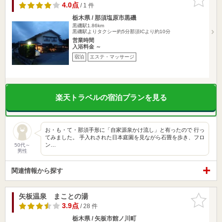
りに追加
4.0点
/ 1 件
栃木県 / 那須塩原市黒磯
黒磯駅1.86km
黒磯駅よりタクシー約5分那須ICより約10分
営業時間
入浴料金 ～
宿泊
エステ・マッサージ
楽天トラベルの宿泊プランを見る
お・も・て・那須手形に「自家源泉かけ流し」と有ったので 行っ
てみました。 手入れされた日本庭園を見ながら石畳を歩き、フロ
ン…
50代～
男性
関連情報から探す
矢板温泉 まことの湯
お気に入
りに追加
3.9点
/ 28 件
栃木県 / 矢板市館ノ川町