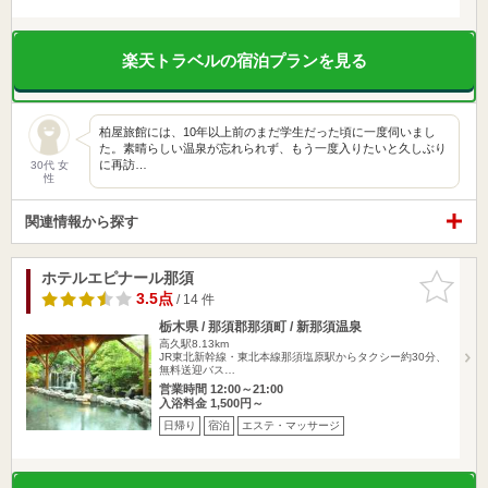
楽天トラベルの宿泊プランを見る
柏屋旅館には、10年以上前のまだ学生だった頃に一度伺いまし
た。素晴らしい温泉が忘れられず、もう一度入りたいと久しぶり
に再訪…
30代 女
性
関連情報から探す
ホテルエピナール那須
お気に入
りに追加
3.5点
/ 14 件
栃木県 / 那須郡那須町 / 新那須温泉
高久駅8.13km
JR東北新幹線・東北本線那須塩原駅からタクシー約30分、
無料送迎バス…
営業時間 12:00～21:00
入浴料金 1,500円～
日帰り
宿泊
エステ・マッサージ