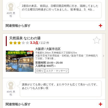
2度目の来店。 前回は、日曜日開店時間に行き、混雑してました
ので土曜日21時過ぎに行ってみました。 駐車場は、3、4台…
40代 男
性
関連情報から探す
天然温泉 なにわの湯
お気に入
りに追加
3.3点
/ 112 件
大阪府 / 大阪市北区
千船駅6.26km
天神橋筋六丁目駅625m
大阪市営地下鉄堺筋線・谷町線／阪急千里線「天神橋筋六
丁目駅」下車5番…
営業時間 10:00～25:00
入浴料金 900円～
日帰り
エステ・マッサージ
源泉がとても良い感じです。またサウナも広くて良かったです。
あといつも人が多い笑
40代 男
性
関連情報から探す