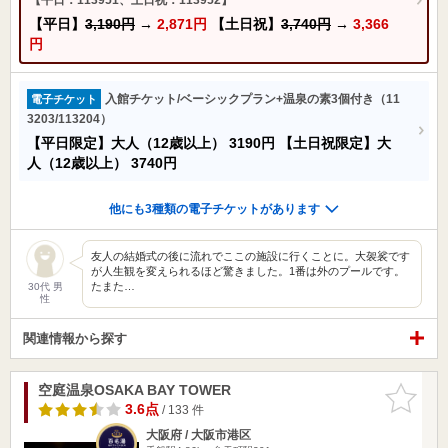
【平日】
3,190円
→
2,871円
【土日祝】
3,740円
→
3,366
円
入館チケット/ベーシックプラン+温泉の素3個付き（11
電子チケット
3203/113204）
【平日限定】大人（12歳以上）
3190円
【土日祝限定】大
人（12歳以上）
3740円
他にも3種類の電子チケットがあります
友人の結婚式の後に流れでここの施設に行くことに。大袈裟です
が人生観を変えられるほど驚きました。1番は外のプールです。
たまた…
30代 男
性
関連情報から探す
空庭温泉OSAKA BAY TOWER
お気に入
りに追加
3.6点
/ 133 件
大阪府 / 大阪市港区