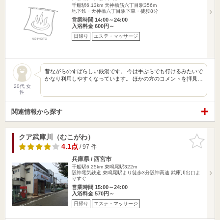
千船駅6.13km
天神橋筋六丁目駅356m
地下鉄・天神橋六丁目駅下車・徒歩8分
営業時間 14:00～24:00
入浴料金 600円～
日帰り
エステ・マッサージ
昔ながらのすばらしい銭湯です。 今は手ぶらでも行けるみたいで
かなり利用しやすくなっています。 ほかの方のコメントを拝見…
20代 女
性
関連情報から探す
クア武庫川（むこがわ）
お気に入
りに追加
4.1点
/ 97 件
兵庫県 / 西宮市
千船駅6.25km
東鳴尾駅322m
阪神電気鉄道 東鳴尾駅より徒歩3分阪神高速 武庫川出口よ
りすぐ
営業時間 15:00～24:00
入浴料金 570円～
日帰り
エステ・マッサージ