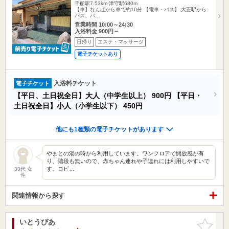
千船駅7.53km
津守駅680m
【車】なんばから車で約10分 【電車・バス】 大正駅から
バス、バ…
営業時間 10:00～24:30
入浴料金 900円～
日帰り
エステ・マッサージ
電子チケットあり
入浴料チケット
電子チケット
【平日、土日祝全日】大人（中学生以上）
900円
【平日・
土日祝全日】小人（小学生以下）
450円
他にも1種類の電子チケットがあります
やまとの湯の時から利用しています。ワンフロアで開放感が有
り、階段も無いので、赤ちゃん連れや子連れには利用しやすいで
す。ロビ…
30代 女
性
関連情報から探す
いとうぴあ
お気に入