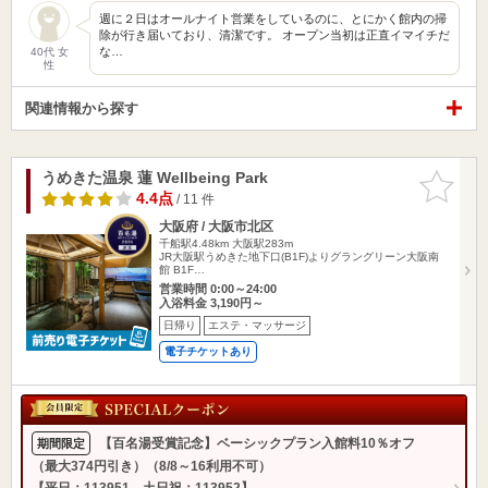
週に２日はオールナイト営業をしているのに、とにかく館内の掃
除が行き届いており、清潔です。 オープン当初は正直イマイチだ
な…
40代 女
性
関連情報から探す
うめきた温泉 蓮 Wellbeing Park
お気に入
りに追加
4.4点
/ 11 件
大阪府 / 大阪市北区
千船駅4.48km
大阪駅283m
JR大阪駅うめきた地下口(B1F)よりグラングリーン大阪南
館 B1F…
営業時間 0:00～24:00
入浴料金 3,190円～
日帰り
エステ・マッサージ
電子チケットあり
【百名湯受賞記念】ベーシックプラン入館料10％オフ
期間限定
（最大374円引き）（8/8～16利用不可）
【平日：113951、土日祝：113952】