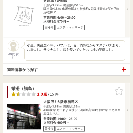
兵庫県 / 尼崎市
千船駅3.79km
出屋敷駅518m
阪神電鉄本線 出屋敷駅より徒歩約7分阪神高速3号神戸線
尼崎東I.C…
営業時間 6:00～26:00
入浴料金 570円～
日帰り
エステ・マッサージ
小生、風呂歴25年。バブルは、若干弱めながらエステバスあり。
お湯よし。サウナよし。薪を焚いていたおじ様の笑顔よし。
40代 女
性
関連情報から探す
栄湯（福島）
お気に入
りに追加
1.9点
/ 15 件
大阪府 / 大阪市福島区
千船駅3.83km
野田駅131m
JR環状線 野田駅より徒歩2分阪神高速3号神戸線 中之島西
出口よりJ…
営業時間 14:00～25:00
入浴料金 600円～
日帰り
エステ・マッサージ