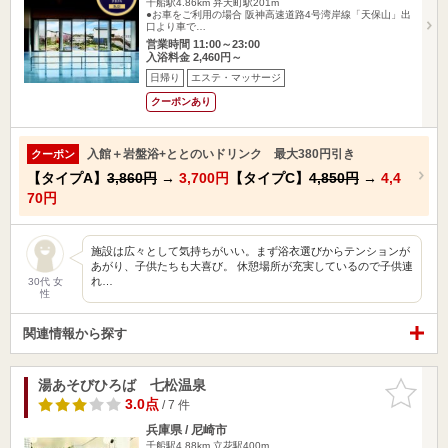
千船駅4.86km
弁天町駅201m
●お車をご利用の場合 阪神高速道路4号湾岸線「天保山」出
口より車で…
営業時間 11:00～23:00
入浴料金 2,460円～
日帰り
エステ・マッサージ
クーポンあり
入館＋岩盤浴+ととのいドリンク 最大380円引き
クーポン
【タイプA】
3,860円
→
3,700円
【タイプC】
4,850円
→
4,4
70円
施設は広々として気持ちがいい。まず浴衣選びからテンションが
あがり、子供たちも大喜び。 休憩場所が充実しているので子供連
れ…
30代 女
性
関連情報から探す
湯あそびひろば 七松温泉
お気に入
りに追加
3.0点
/ 7 件
兵庫県 / 尼崎市
千船駅4.88km
立花駅400m