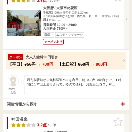
3.7点
/ 259 件
大阪府 / 大阪市此花区
千船駅3.59km
安治川口駅1.22km
JR環状線/阪神なんば線「西九条」駅下車 一休送迎バス利
用または、…
営業時間 10:00～24:00
入浴料金 750円～
日帰り
エステ・マッサージ
クーポンあり
大人入館料50円引き
クーポン
【平日】
750円
→
700円
【土日祝】
850円
→
800円
西九条駅前から無料送迎バスを利用。朝10～夜10時台まで、１時
間に１本以上運行されているので便利。 お風呂はコロナ対…
50代～
女性
関連情報から探す
神田温泉
お気に入
りに追加
3.2点
/ 6 件