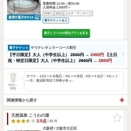
営業時間 12:00～翌10:00
入浴料金 1,600円～
日帰り
宿泊
エステ・マッサージ
電子チケットあり
楽天トラベルの宿泊プランを見る
サウナレギュラーコース割引
電子チケット
【平日限定】大人（中学生以上）
2500円
→
2400円
【土日
祝・特定日限定】大人（中学生以上）
2900円
→
2800円
サウナ：12分 × 4 水風呂：4分 × 4 休憩：6分 × 4 合計：4セット
一言：難波駅周辺で用事が有っ…
50代～
男性
関連情報から探す
天然温泉 こうわの湯
お気に入
りに追加
3.5点
/ 46 件
大阪府 / 大阪市大正区