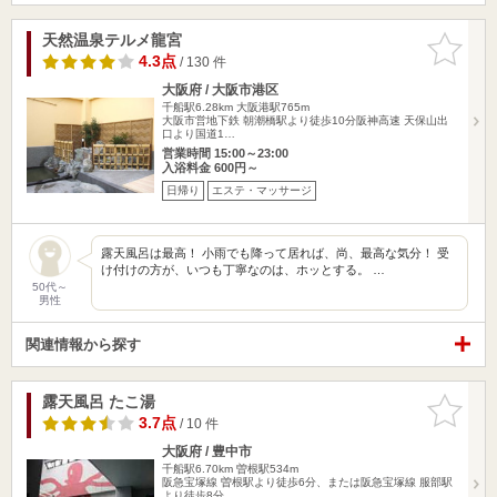
天然温泉テルメ龍宮
お気に入
りに追加
4.3点
/ 130 件
大阪府 / 大阪市港区
千船駅6.28km
大阪港駅765m
大阪市営地下鉄 朝潮橋駅より徒歩10分阪神高速 天保山出
口より国道1…
営業時間 15:00～23:00
入浴料金 600円～
日帰り
エステ・マッサージ
露天風呂は最高！ 小雨でも降って居れば、尚、最高な気分！ 受
け付けの方が、いつも丁寧なのは、ホッとする。 …
50代～
男性
関連情報から探す
露天風呂 たこ湯
お気に入
りに追加
3.7点
/ 10 件
大阪府 / 豊中市
千船駅6.70km
曽根駅534m
阪急宝塚線 曽根駅より徒歩6分、または阪急宝塚線 服部駅
より徒歩8分…