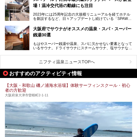
本記事では、そんなリニューアル後の注目ポイントを詳しく
場！温冷交代浴の動線にも注目
あるごの湯は、大阪府豊中市にある日帰り温浴施設で、阪急
紹介します。これから「鶴見緑地湯元水春」に訪れる方や、
宝塚線「三国駅」から徒歩約10分とアクセスも良好です。
より満足度の高い過ごし方をしたい方はぜひお読みくださ
2023年には25周年記念の大規模リニューアルを経てホテル
チムジルバン（岩盤浴）を中心に、発汗・リラックス・漫画
い。
を新設するなど、日々アップデートし続けている「SPAWO
タイムまで満喫できる長時間滞在型の施設なので、一日中ゆ
RLD HOTEL＆RESORT」（以下スパワールド）。
ったりと過ごしたいときにおすすめ。大うちわやタオルによ
そんなスパワールドが2025年11月15日（土）に、新たな浴
る迫力ある熱波パフォーマンスも毎日行われており、“とと
大阪府でサウナがオススメの温泉・スパ・スーパー
室や日本最大級140人収容の大規模サウナを携えてリニュー
のう”体験をしっかり楽しめるのもポイントです。
銭湯30選
アルオープン！浴室である4F・6Fそれぞれにリニューアル
が施されており、その総工費はなんと13.5億円！
さらに館内でくつろぐだけでなく、隣接するビルにはカラオ
もはやスーパー銭湯や温泉、スパに欠かせない要素となって
大規模リニューアルの全容を確認すべく、リニューアルプレ
ケやボウリングといった遊び場もあり、友人同士やカップル
いるサウナ。ドライサウナにスチームサウナ、塩サウナな
オープンイベントに行ってきました！今回はそのリニューア
で“遊び+癒し”の一日を過ごすのにもぴったり。
ど、いくつか異なるタイプが楽しめたり、水風呂や外気浴ス
ル部分の概要をお届けします。
ペース、ロウリュウなど、心ゆくまで楽しむためのサービス
今回は、あるごの湯を訪問し、チムジルバンやお風呂、食事
が充実した施設も多くみられます。
ニフティ温泉ニュースTOPへ
処にいたるまで魅力をたっぷり堪能してきたので、その全容
を詳しく紹介します！
今回はそんなサウナにこだわった、大阪府内のオススメ温
おすすめのアクティビティ情報
泉・銭湯・スパを30件紹介したいと思います！
【大阪・和歌山 磯ノ浦海水浴場】体験サーフィンスクール・初心
者の方歓迎
大阪府泉大津市曽根町2-1-11