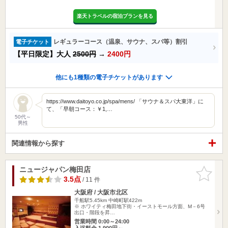
楽天トラベルの宿泊プランを見る
レギュラーコース（温泉、サウナ、スパ等）割引
電子チケット
【平日限定】大人
2500円
→
2400円
他にも1種類の電子チケットがあります
https://www.daitoyo.co.jp/spa/mens/ 「サウナ＆スパ大東洋」に
て、「早朝コース：￥1,…
50代～
男性
関連情報から探す
ニュージャパン梅田店
お気に入
りに追加
3.5点
/ 11 件
大阪府 / 大阪市北区
千船駅5.45km
中崎町駅422m
※ ホワイティ梅田地下街・イーストモール方面、M－6号
出口・階段を昇…
営業時間 0:00～24:00
入浴料金 1,900円～