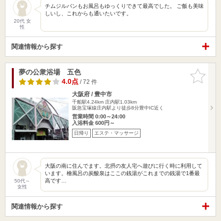
チムジルバンもお風呂もゆっくりできて最高でした。 ご飯も美味
しいし、これからも通いたいです。
20代 女
性
関連情報から探す
夢の公衆浴場 五色
お気に入
りに追加
4.0点
/ 72 件
大阪府 / 豊中市
千船駅4.24km
庄内駅1.03km
阪急宝塚線庄内駅より徒歩8分豊中IC近く
営業時間 0:00～24:00
入浴料金 600円～
日帰り
エステ・マッサージ
大阪の南に住んでます。北摂の友人宅へ遊びに行く時に利用して
います。檜風呂の炭酸泉はここの銭湯がこれまでの銭湯で1番最
高です…
50代～
女性
関連情報から探す