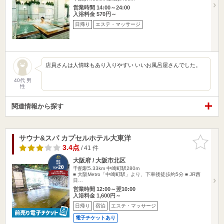
営業時間 14:00～24:00
入浴料金 570円～
日帰り
エステ・マッサージ
店員さんは人情味もあり入りやすい いいお風呂屋さんでした。
40代 男
性
関連情報から探す
サウナ&スパ カプセルホテル大東洋
お気に入
りに追加
3.4点
/ 41 件
大阪府 / 大阪市北区
千船駅5.33km
中崎町駅280m
■ 大阪Metro「中崎町駅」より、下車後徒歩約5分 ■ JR西
日…
営業時間 12:00～翌10:00
入浴料金 1,600円～
日帰り
宿泊
エステ・マッサージ
電子チケットあり