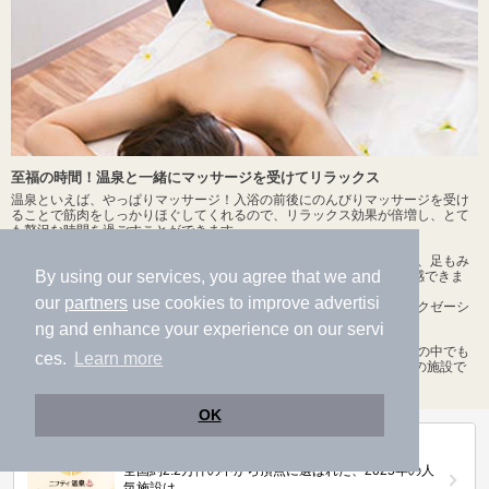
至福の時間！温泉と一緒にマッサージを受けてリラックス
温泉といえば、やっぱりマッサージ！入浴の前後にのんびりマッサージを受け
ることで筋肉をしっかりほぐしてくれるので、リラックス効果が倍増し、とて
も贅沢な時間を過ごすことができます。
東京都墨田区の人気施設
「両国湯屋江戸遊」
では、美容針やアカスリ、足もみ
By using our services, you agree that we and
などの6つの施術を受けることができ、様々なリフレッシュ効果を体感できま
す。
our
partners
use cookies to improve advertisi
静岡市にある
「柚木の郷」
は、多種類のマッサージやセラピー、リラクゼーシ
ョンが用意されており、のんびりと利用することができます。
ng and enhance your experience on our servi
千船駅のマッサージ、エステがある温泉、日帰り温泉、スーパー銭湯の中でも
ces.
Learn more
特に人気があるのは、
上方温泉 一休
、
神田温泉
、
栄湯（福島）
などの施設で
す。ぜひ一度は足を運んでみてください。
OK
第20回ニフティ温泉年間ランキング2025
全国約2.2万件の中から頂点に選ばれた、2025年の人
気施設は…