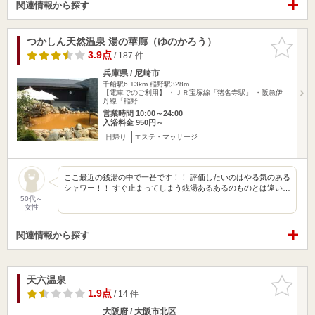
関連情報から探す
つかしん天然温泉 湯の華廊（ゆのかろう）
お気に入
りに追加
3.9点
/ 187 件
兵庫県 / 尼崎市
千船駅6.13km
稲野駅328m
【電車でのご利用】 ・ＪＲ宝塚線「猪名寺駅」 ・阪急伊
丹線「稲野…
営業時間 10:00～24:00
入浴料金 950円～
日帰り
エステ・マッサージ
ここ最近の銭湯の中で一番です！！ 評価したいのはやる気のある
シャワー！！ すぐ止まってしまう銭湯あるあるのものとは違い…
50代～
女性
関連情報から探す
天六温泉
お気に入
りに追加
1.9点
/ 14 件
大阪府 / 大阪市北区