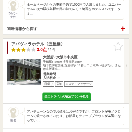
ホームページからの事前予約で1000円で入浴しました。ユニバー
サルの次の駅桜島駅の目の前で広くて綺麗なホテルスパです。タ
オ…
50代～
女性
関連情報から探す
アパヴィラホテル〈淀屋橋〉
お気に入
りに追加
3.0点
/ 2 件
大阪府 / 大阪市中央区
千船駅5.89km
淀屋橋駅358m
地下鉄御堂筋線 淀屋橋駅 11番出口より東へ徒歩2分、また
は京阪電車…
営業時間
入浴料金 ～
日帰り
宿泊
エステ・マッサージ
楽天トラベルの宿泊プランを見る
アパチェーンなのでお値段はお手頃ですが、フロントがモノクロ
ームで統一されていたり、お部屋もディープブラウンが基調にな
ってい…
匿名