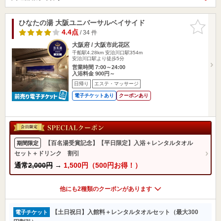
ひなたの湯 大阪ユニバーサルベイサイド
お気に入
りに追加
4.4点
/ 34 件
大阪府 / 大阪市此花区
千船駅4.28km
安治川口駅354m
安治川口駅より徒歩5分
営業時間 7:00～24:00
入浴料金 900円～
日帰り
エステ・マッサージ
電子チケットあり
クーポンあり
【百名湯受賞記念】【平日限定】入浴＋レンタルタオル
期間限定
セット＋ドリンク 割引
通常
2,000円
→
1,500円（500円お得！）
他にも2種類のクーポンがあります
【土日祝日】入館料＋レンタルタオルセット（最大300
電子チケット