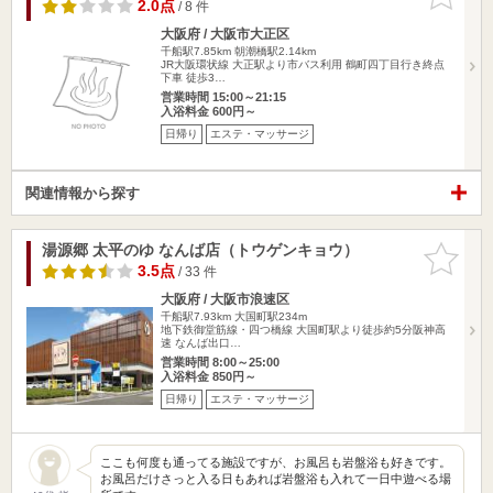
りに追加
2.0点
/ 8 件
大阪府 / 大阪市大正区
千船駅7.85km
朝潮橋駅2.14km
JR大阪環状線 大正駅より市バス利用 鶴町四丁目行き終点
下車 徒歩3…
営業時間 15:00～21:15
入浴料金 600円～
日帰り
エステ・マッサージ
関連情報から探す
湯源郷 太平のゆ なんば店（トウゲンキョウ）
お気に入
りに追加
3.5点
/ 33 件
大阪府 / 大阪市浪速区
千船駅7.93km
大国町駅234m
地下鉄御堂筋線・四つ橋線 大国町駅より徒歩約5分阪神高
速 なんば出口…
営業時間 8:00～25:00
入浴料金 850円～
日帰り
エステ・マッサージ
ここも何度も通ってる施設ですが、お風呂も岩盤浴も好きです。
お風呂だけさっと入る日もあれば岩盤浴も入れて一日中遊べる場