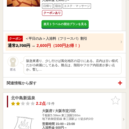
日帰り
宿泊
エステ・マッサージ
クーポンあり
楽天トラベルの宿泊プランを見る
＜平日のみ＞入浴料（フリースパ）割引
クーポン
通常
2,700円
→
2,600円（100円お得！）
阪急東通り、少し行けば風化地区の辺りにある。店内は古い様式
だが小綺麗にしてある。難点は、階段やフロア内段差が多い点
か。暫し…
匿名
関連情報から探す
北中島新温泉
お気に入
りに追加
2.2点
/ 9 件
大阪府 / 大阪市淀川区
千船駅5.59km
東三国駅260m
地下鉄御堂筋線 東三国駅より徒歩約3分
営業時間 15:00～23:00
入浴料金 600円～