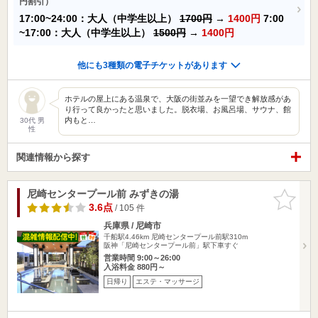
円割引）
17:00~24:00：大人（中学生以上）
1700円
→
1400円
7:00
~17:00：大人（中学生以上）
1500円
→
1400円
他にも3種類の電子チケットがあります
ホテルの屋上にある温泉で、大阪の街並みを一望でき解放感があ
り行って良かったと思いました。脱衣場、お風呂場、サウナ、館
内もと…
30代 男
性
関連情報から探す
尼崎センタープール前 みずきの湯
お気に入
りに追加
3.6点
/ 105 件
兵庫県 / 尼崎市
千船駅4.46km
尼崎センタープール前駅310m
阪神「尼崎センタープール前」駅下車すぐ
営業時間 9:00～26:00
入浴料金 880円～
日帰り
エステ・マッサージ