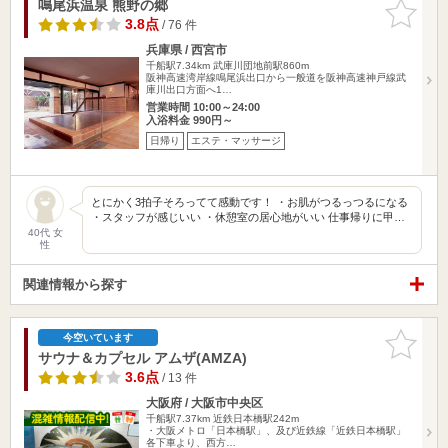
鳴尾浜温泉 熊野の郷
お気に入
りに追加
3.8点
/ 76 件
兵庫県 / 西宮市
千船駅7.34km
武庫川団地前駅860m
阪神高速湾岸線鳴尾浜出口から一般道を阪神高速神戸線武
庫川出口方面へ1…
営業時間 10:00～24:00
入浴料金 990円～
日帰り
エステ・マッサージ
とにかく3拍子そろってて感動です！ ・お肌がつるっつるになる
・スタッフが感じいい ・休憩室の居心地がいい 仕事帰りに甲…
40代 女
性
関連情報から探す
お気に入
今空いています
りに追加
サウナ＆カプセル アムザ(AMZA)
3.6点
/ 13 件
大阪府 / 大阪市中央区
千船駅7.37km
近鉄日本橋駅242m
・大阪メトロ「日本橋駅」、及び近鉄線「近鉄日本橋駅」
各下車より、西方…