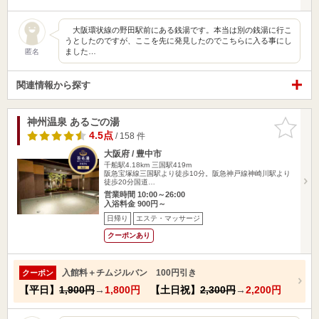
大阪環状線の野田駅前にある銭湯です。本当は別の銭湯に行こ
うとしたのですが、ここを先に発見したのでこちらに入る事にし
ました…
匿名
関連情報から探す
神州温泉 あるごの湯
お気に入
りに追加
4.5点
/ 158 件
大阪府 / 豊中市
千船駅4.18km
三国駅419m
阪急宝塚線三国駅より徒歩10分。阪急神戸線神崎川駅より
徒歩20分国道…
営業時間 10:00～26:00
入浴料金 900円～
日帰り
エステ・マッサージ
クーポンあり
入館料＋チムジルバン 100円引き
クーポン
【平日】
1,900円
→
1,800円
【土日祝】
2,300円
→
2,200円