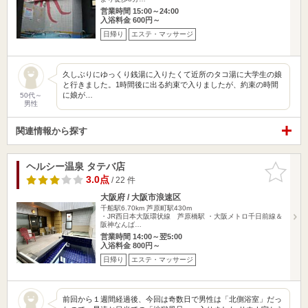
営業時間 15:00～24:00
入浴料金 600円～
日帰り
エステ・マッサージ
久しぶりにゆっくり銭湯に入りたくて近所のタコ湯に大学生の娘
と行きました。1時間後に出る約束で入りましたが、約束の時間
に娘が…
50代～
男性
関連情報から探す
ヘルシー温泉 タテバ店
お気に入
りに追加
3.0点
/ 22 件
大阪府 / 大阪市浪速区
千船駅6.70km
芦原町駅430m
・JR西日本大阪環状線 芦原橋駅 ・大阪メトロ千日前線＆
阪神なんば…
営業時間 14:00～翌5:00
入浴料金 800円～
日帰り
エステ・マッサージ
前回から１週間経過後、今回は奇数日で男性は「北側浴室」だっ