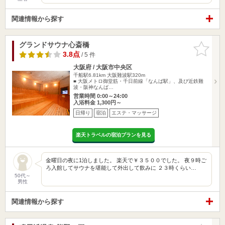
関連情報から探す
グランドサウナ心斎橋
お気に入
りに追加
3.8点
/ 5 件
大阪府 / 大阪市中央区
千船駅6.81km
大阪難波駅320m
■ 大阪メトロ御堂筋・千日前線「なんば駅」、及び近鉄難
波・阪神なんば…
営業時間 0:00～24:00
入浴料金 1,300円～
日帰り
宿泊
エステ・マッサージ
楽天トラベルの宿泊プランを見る
金曜日の夜に1泊しました。 楽天で￥３５００でした。 夜９時ご
ろ入館してサウナを堪能して外出して飲みに ２３時くらい…
50代～
男性
関連情報から探す