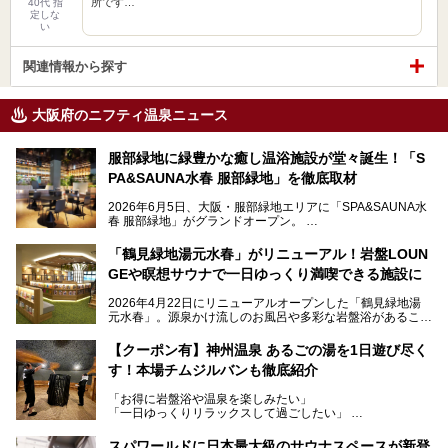
所です…
40代 指
定しな
い
関連情報から探す
大阪府のニフティ温泉ニュース
服部緑地に緑豊かな癒し温浴施設が堂々誕生！「S
PA&SAUNA水春 服部緑地」を徹底取材
2026年6月5日、大阪・服部緑地エリアに「SPA&SAUNA水
春 服部緑地」がグランドオープン。
当初の計画から約5年の時を経て誕生した本施設は、温泉・
「鶴見緑地湯元水春」がリニューアル！岩盤LOUN
サウナ・岩盤浴・フィットネス・ラウンジ・レストランなど
GEや瞑想サウナで一日ゆっくり満喫できる施設に
を融合した、これまでの“水春”のイメージをさらに進化させ
た大型ウェルネス施設です。
2026年4月22日にリニューアルオープンした「鶴見緑地湯
元水春」。源泉かけ流しのお風呂や多彩な岩盤浴があること
今回はオープン前の内覧会に参加し、館内のこだわりポイン
で人気の施設ですが、リニューアルを経てこれまで以上
トを徹底取材してきました。
に“一日中くつろげる場所”としてパワーアップしています。
サウナー注目の3種のサウナや160cmの深水風呂、没入感の
【クーポン有】神州温泉 あるごの湯を1日遊び尽く
高い岩盤浴エリア、日本最大の台数を誇る最新AIフィットネ
す！本場チムジルバンも徹底紹介
今回のリニューアルでは、新たに登場した瞑想サウナをはじ
スマシンなど、見どころ満載の館内を詳しくご紹介します。
め、岩盤浴エリアや休憩スペースの充実、レストランなど、
「お得に岩盤浴や温泉を楽しみたい」
見どころが盛りだくさん。日常の疲れを癒やしたい方はもち
「一日ゆっくりリラックスして過ごしたい」
ろん、休日にゆったり過ごしたい方にもぴったりの内容とな
そんな方におすすめなのが、クーポンを使ってお得に長時間
っています。
利用できる「神州温泉 あるごの湯」です。
スパワールドに日本最大級のサウナスペースが新登