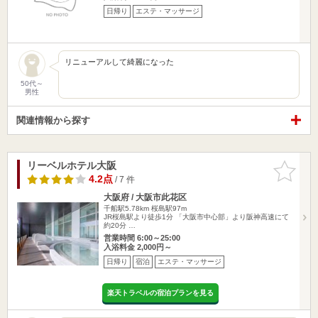
日帰り
エステ・マッサージ
リニューアルして綺麗になった
50代～
男性
関連情報から探す
リーベルホテル大阪
お気に入
りに追加
4.2点
/ 7 件
大阪府 / 大阪市此花区
千船駅5.78km
桜島駅97m
JR桜島駅より徒歩1分 「大阪市中心部」より阪神高速にて
約20分 …
営業時間 6:00～25:00
入浴料金 2,000円～
日帰り
宿泊
エステ・マッサージ
楽天トラベルの宿泊プランを見る