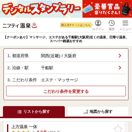
購入済チケットはこちら
ログイン
履歴
メニュー
【クーポンあり】マッサージ、エステがある千船駅(大阪府)近くの温泉、日帰り温泉、
スーパー銭湯おすすめ
1. 都道府県
関西(近畿) / 大阪府
2. 沿線・駅
千船駅
3. こだわり条件
エステ・マッサージ
こだわり条件を変更する
リストから探す
地図から探す
上方温泉 一休
お気に入
りに追加