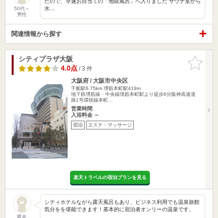
たので、早速お目当ての「地獄風呂」へ入りました サウナ室から
水…
50代～
男性
関連情報から探す
シティプラザ大阪
お気に入
りに追加
4.0点
/ 3 件
大阪府 / 大阪市中央区
千船駅6.75km
堺筋本町駅419m
地下鉄堺筋線・中央線境筋本町駅より徒歩6分阪神高速道
路1号環状線本町…
営業時間
入浴料金 ～
宿泊
エステ・マッサージ
楽天トラベルの宿泊プランを見る
シティホテルながら露天風呂もあり、ビジネス利用でも温泉旅館
気分をを堪能できます！基本的に宿泊者オンリーの温泉です。
匿名