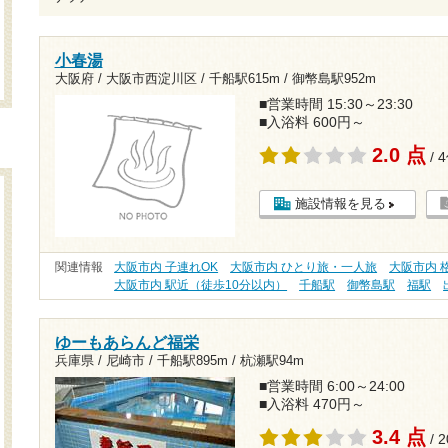
小春湯
大阪府 / 大阪市西淀川区 /
千船駅615m
/
御幣島駅952m
■営業時間 15:30～23:30
■入浴料 600円～
2.0 点
/ 
施設情報を見る
関連情報
大阪市内 子連れOK
大阪市内 ひとり旅・一人旅
大阪市内 格
大阪市内 駅近（徒歩10分以内）
千船駅
御幣島駅
福駅
ゆーもあらんど福栄
兵庫県 / 尼崎市 /
千船駅895m
/
杭瀬駅94m
■営業時間 6:00～24:00
■入浴料 470円～
3.4 点
/ 