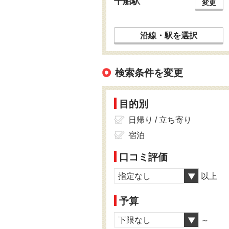
千船駅
変更
沿線・駅を選択
検索条件を変更
目的別
日帰り / 立ち寄り
宿泊
口コミ評価
指定なし
以上
予算
下限なし
～