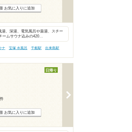
お気に入りに追加
 浅湯、深湯、電気風呂や薬湯、スチー
ームサウナ込みの420…
ウナ
宝塚 水風呂
千船駅
出来島駅
日帰り
>
7件
お気に入りに追加