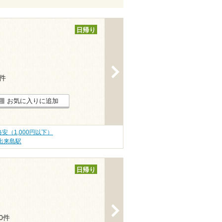
日帰り
>
4件
お気に入りに追加
安（1,000円以下）
出来島駅
日帰り
>
20件