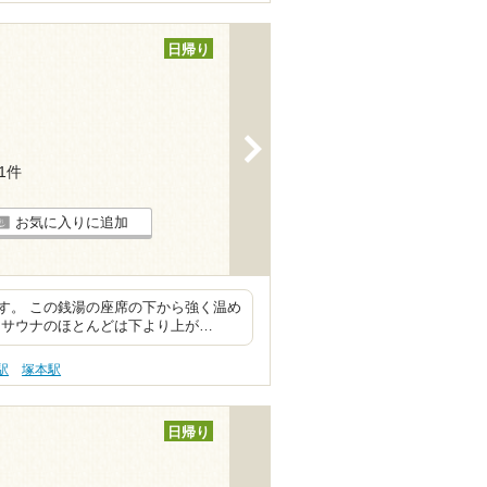
日帰り
>
11件
お気に入りに追加
す。 この銭湯の座席の下から強く温め
なサウナのほとんどは下より上が…
駅
塚本駅
日帰り