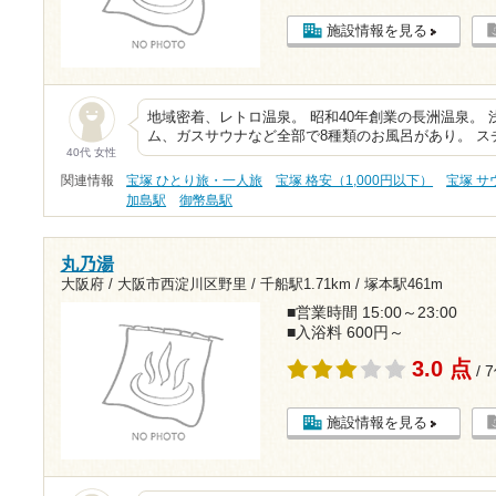
施設情報を見る
地域密着、レトロ温泉。 昭和40年創業の長洲温泉。
ム、ガスサウナなど全部で8種類のお風呂があり。 スチ
40代 女性
関連情報
宝塚 ひとり旅・一人旅
宝塚 格安（1,000円以下）
宝塚 サ
加島駅
御幣島駅
丸乃湯
大阪府 / 大阪市西淀川区野里 /
千船駅1.71km
/
塚本駅461m
■営業時間 15:00～23:00
■入浴料 600円～
3.0 点
/ 
施設情報を見る