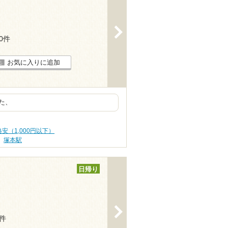
>
10件
お気に入りに追加
た、
安（1,000円以下）
塚本駅
日帰り
>
9件