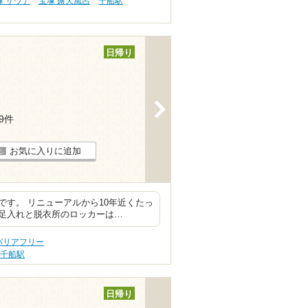
塚 サウナ
宝塚 露天風呂
千船駅
日帰り
>
19件
お気に入りに追加
す。 リニューアルから10年近くたっ
足入れと脱衣所のロッカーは…
バリアフリー
千船駅
日帰り