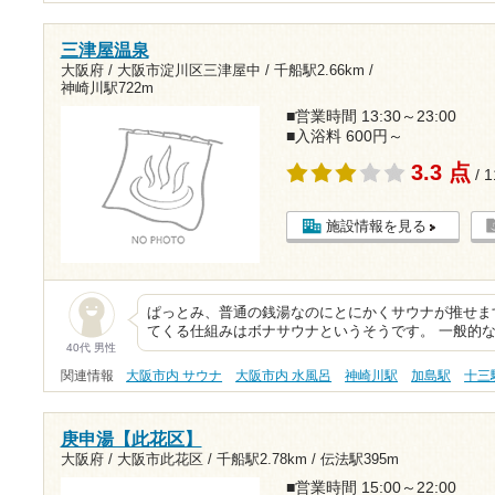
三津屋温泉
大阪府 / 大阪市淀川区三津屋中 /
千船駅2.66km
/
神崎川駅722m
■営業時間 13:30～23:00
■入浴料 600円～
3.3 点
/ 
施設情報を見る
ぱっとみ、普通の銭湯なのにとにかくサウナが推せま
てくる仕組みはボナサウナというそうです。 一般的
40代 男性
関連情報
大阪市内 サウナ
大阪市内 水風呂
神崎川駅
加島駅
十三
庚申湯【此花区】
大阪府 / 大阪市此花区 /
千船駅2.78km
/
伝法駅395m
■営業時間 15:00～22:00