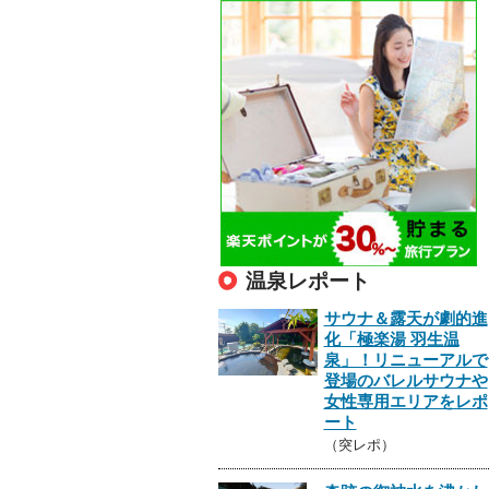
温泉レポート
サウナ＆露天が劇的進
化「極楽湯 羽生温
泉」！リニューアルで
登場のバレルサウナや
女性専用エリアをレポ
ート
（突レポ）