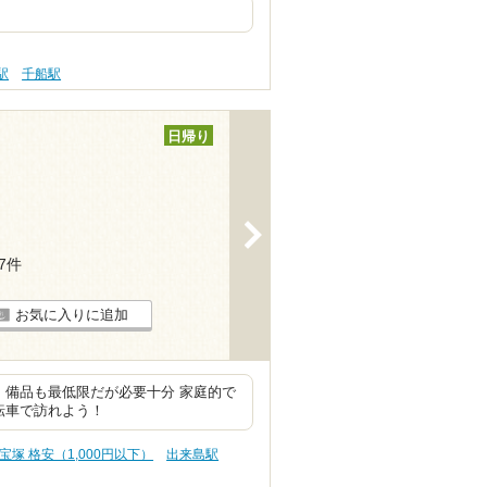
駅
千船駅
日帰り
>
77件
お気に入りに追加
、備品も最低限だが必要十分 家庭的で
転車で訪れよう！
宝塚 格安（1,000円以下）
出来島駅