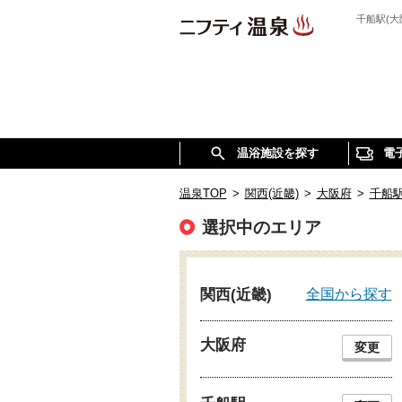
千船駅(
温浴施設を探す
電
温泉TOP
>
関西(近畿)
>
大阪府
>
千船
選択中のエリア
全国から探す
関西(近畿)
大阪府
変更