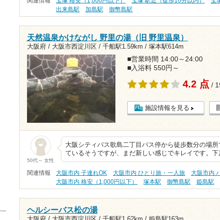
関連情報
宝塚 格安（1,000円以下）
宝塚 駅近（徒歩10分以内）
宝
出来島駅
加島駅
御幣島駅
天然温泉かけながし 野里の湯（旧 野里温泉）
大阪府 / 大阪市西淀川区 /
千船駅1.59km
/
塚本駅614m
■営業時間 14:00～24:00
■入浴料 550円～
4.2 点
/ 
施設情報を見る
大阪シティバス歌島二丁目バス停から徒歩数分の場所で
ているそうですが、まだ新しい感じでキレイです。下
50代～ 女性
関連情報
大阪市内 子連れOK
大阪市内 ひとり旅・一人旅
大阪市内 
大阪市内 格安（1,000円以下）
塚本駅
御幣島駅
姫島駅
ヘルシーバス松の湯
大阪府 / 大阪市西淀川区 /
千船駅1.62km
/
姫島駅163m