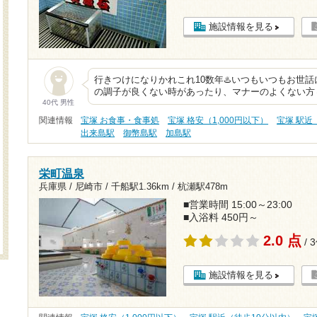
施設情報を見る
行きつけになりかれこれ10数年♨️いつもいつもお世
の調子が良くない時があったり、マナーのよくない方
40代 男性
関連情報
宝塚 お食事・食事処
宝塚 格安（1,000円以下）
宝塚 駅近
出来島駅
御幣島駅
加島駅
栄町温泉
兵庫県 / 尼崎市 /
千船駅1.36km
/
杭瀬駅478m
■営業時間 15:00～23:00
■入浴料 450円～
2.0 点
/ 
施設情報を見る