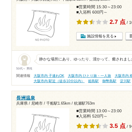
■営業時間 15:30～23:00
■入浴料 600円～
2.7 点
/ 
施設情報を見る
静かな場所にあり、ゆったり、浸かって、癒されまし
50代～ 男性
関連情報
大阪市内 子連れOK
大阪市内 ひとり旅・一人旅
大阪市内 格
大阪市内 駅近（徒歩10分以内）
姫島駅
御幣島駅
淀川駅
長洲温泉
兵庫県 / 尼崎市 /
千船駅1.65km
/
杭瀬駅763m
■営業時間 13:00～23:00
■入浴料 520円～
3.5 点
/ 