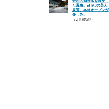
奇跡の御神水を沸かし
た温泉。pH9.6の美人
泉質。本格オープンが
楽しみ。
（温泉探訪記）