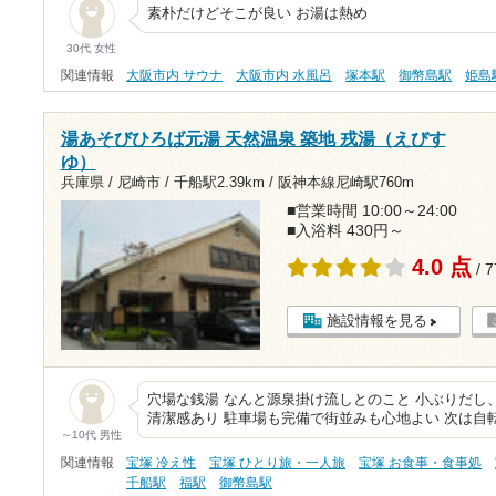
素朴だけどそこが良い お湯は熱め
30代 女性
関連情報
大阪市内 サウナ
大阪市内 水風呂
塚本駅
御幣島駅
姫島
湯あそびひろば元湯 天然温泉 築地 戎湯（えびす
ゆ）
兵庫県 / 尼崎市 /
千船駅2.39km
/
阪神本線尼崎駅760m
■営業時間 10:00～24:00
■入浴料 430円～
4.0 点
/ 
施設情報を見る
穴場な銭湯 なんと源泉掛け流しとのこと 小ぶりだし
清潔感あり 駐車場も完備で街並みも心地よい 次は自
～10代 男性
関連情報
宝塚 冷え性
宝塚 ひとり旅・一人旅
宝塚 お食事・食事処
千船駅
福駅
御幣島駅