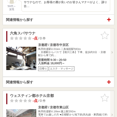
サウナなので、お客様の層が良いのか皆さんマナーがよく、譲り
合…
50代～
女性
関連情報から探す
六角スパサウナ
お気に入
りに追加
-点
/ 0 件
京都府 / 京都市中京区
鳥羽街道駅4.01km
二条城前駅583m
・京都駅からバスで【堀川三条】下車、徒歩約3分 ・京都
駅から車で約…
営業時間 9:30～20:50
入浴料金 18,000円～
日帰り
エステ・マッサージ
関連情報から探す
ウェスティン都ホテル京都
お気に入
りに追加
-点
/ 0 件
京都府 / 京都市東山区
鳥羽街道駅4.16km
蹴上駅292m
電車でお越しの方 ■京都駅から地下鉄(烏丸線・東西線)で約