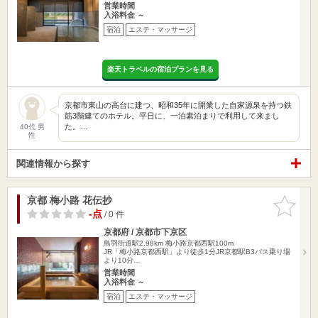
営業時間
入浴料金 ～
宿泊
エステ・マッサージ
楽天トラベルの宿泊プランを見る
京都市東山の高台に建つ、昭和35年に開業した自家源泉を持つ鉄
筋3階建てのホテル。平日に、一泊素泊まりで利用して来まし
た。…
40代 男
性
関連情報から探す
京都 梅小路 花伝抄
お気に入
りに追加
-点
/ 0 件
京都府 / 京都市下京区
鳥羽街道駅2.98km
梅小路京都西駅100m
JR「梅小路京都西駅」より徒歩1分JR京都駅B3バス乗り場
より10分…
営業時間
入浴料金 ～
宿泊
エステ・マッサージ