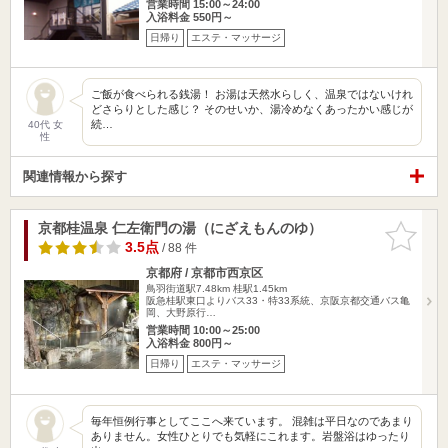
営業時間 15:00～24:00
入浴料金 550円～
日帰り
エステ・マッサージ
ご飯が食べられる銭湯！ お湯は天然水らしく、温泉ではないけれ
どさらりとした感じ？ そのせいか、湯冷めなくあったかい感じが
続…
40代 女
性
関連情報から探す
京都桂温泉 仁左衛門の湯（にざえもんのゆ）
お気に入
りに追加
3.5点
/ 88 件
京都府 / 京都市西京区
鳥羽街道駅7.48km
桂駅1.45km
阪急桂駅東口よりバス33・特33系統、京阪京都交通バス亀
岡、大野原行…
営業時間 10:00～25:00
入浴料金 800円～
日帰り
エステ・マッサージ
毎年恒例行事としてここへ来ています。 混雑は平日なのであまり
ありません。女性ひとりでも気軽にこれます。岩盤浴はゆったり