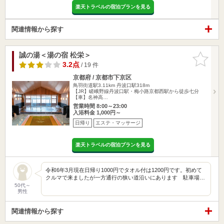
楽天トラベルの宿泊プランを見る
関連情報から探す
誠の湯＜湯の宿 松栄＞
お気に入
りに追加
3.2点
/ 19 件
京都府 / 京都市下京区
鳥羽街道駅3.11km
丹波口駅318m
【JR】嵯峨野線丹波口駅・梅小路京都西駅から徒歩七分
【車】名神高…
営業時間 8:00～23:00
入浴料金 1,000円～
日帰り
エステ・マッサージ
楽天トラベルの宿泊プランを見る
令和6年3月現在日帰り1000円でタオル付は1200円です。初めて
クルマで来ましたが一方通行の狭い道沿いにあります 駐車場…
50代～
男性
関連情報から探す