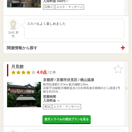
入浴料金 550円～
日帰り
エステ・マッサージ
コスパもよく楽しめました
20代 男
性
関連情報から探す
月見館
お気に入
りに追加
4.0点
/ 2 件
京都府 / 京都市伏見区 / 桃山温泉
鳥羽街道駅5.07km
観月橋駅139m
京阪宇治線観月橋駅徒歩1分名神高速京都南ICから国道1号
線を約20分…
営業時間
入浴料金 ～
宿泊
エステ・マッサージ
楽天トラベルの宿泊プランを見る