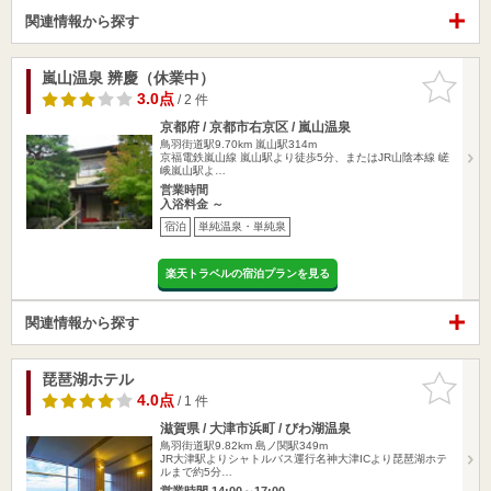
関連情報から探す
嵐山温泉 辨慶（休業中）
お気に入
りに追加
3.0点
/ 2 件
京都府 / 京都市右京区 / 嵐山温泉
鳥羽街道駅9.70km
嵐山駅314m
京福電鉄嵐山線 嵐山駅より徒歩5分、またはJR山陰本線 嵯
峨嵐山駅よ…
営業時間
入浴料金 ～
宿泊
単純温泉・単純泉
楽天トラベルの宿泊プランを見る
関連情報から探す
琵琶湖ホテル
お気に入
りに追加
4.0点
/ 1 件
滋賀県 / 大津市浜町 / びわ湖温泉
鳥羽街道駅9.82km
島ノ関駅349m
JR大津駅よりシャトルバス運行名神大津ICより琵琶湖ホテ
ルまで約5分…
営業時間 14:00～17:00