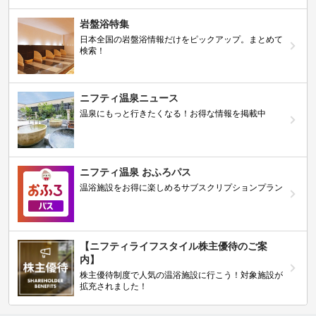
岩盤浴特集
日本全国の岩盤浴情報だけをピックアップ。まとめて
検索！
ニフティ温泉ニュース
温泉にもっと行きたくなる！お得な情報を掲載中
ニフティ温泉 おふろパス
温浴施設をお得に楽しめるサブスクリプションプラン
【ニフティライフスタイル株主優待のご案
内】
株主優待制度で人気の温浴施設に行こう！対象施設が
拡充されました！