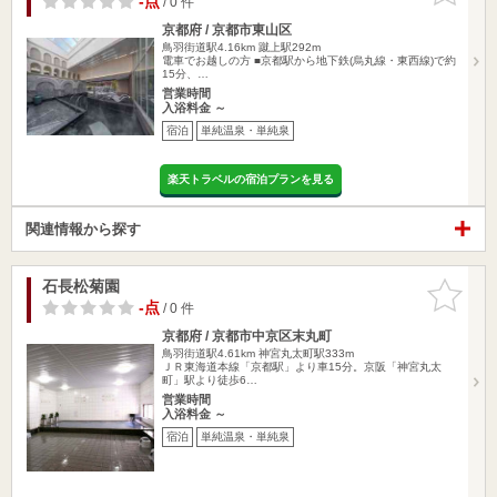
-点
/ 0 件
京都府 / 京都市東山区
鳥羽街道駅4.16km
蹴上駅292m
電車でお越しの方 ■京都駅から地下鉄(烏丸線・東西線)で約
15分、…
営業時間
入浴料金 ～
宿泊
単純温泉・単純泉
楽天トラベルの宿泊プランを見る
関連情報から探す
石長松菊園
お気に入
りに追加
-点
/ 0 件
京都府 / 京都市中京区末丸町
鳥羽街道駅4.61km
神宮丸太町駅333m
ＪＲ東海道本線「京都駅」より車15分。京阪「神宮丸太
町」駅より徒歩6…
営業時間
入浴料金 ～
宿泊
単純温泉・単純泉