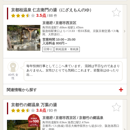
京都桂温泉 仁左衛門の湯（にざえもんのゆ）
お気に入
りに追加
3.5点
/ 88 件
京都府 / 京都市西京区
鳥羽街道駅7.48km
桂駅1.45km
阪急桂駅東口よりバス33・特33系統、京阪京都交通バス亀
岡、大野原行…
営業時間 10:00～25:00
入浴料金 800円～
日帰り
単純温泉・単純泉
毎年恒例行事としてここへ来ています。 混雑は平日なのであまり
ありません。女性ひとりでも気軽にこれます。岩盤浴はゆったり
出…
40代 女
性
関連情報から探す
京都竹の郷温泉 万葉の湯
お気に入
りに追加
3.6点
/ 93 件
京都府 / 京都市西京区 / 京都竹の郷温泉
鳥羽街道駅8.63km
洛西口駅2.47km
京都市バス(各線) 境谷大橋停留所から徒歩1分、阪急洛西口
駅・JR桂…