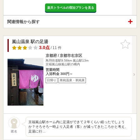
楽天トラベルの宿泊プランを見る
関連情報から探す
嵐山温泉 駅の足湯
お気に入
りに追加
3.0点
/ 11 件
京都府 / 京都市右京区
鳥羽街道駅9.56km
嵐山駅13m
京福嵐山線嵐山駅の構内
営業時間
入浴料金 300円～
日帰り
単純温泉・単純泉
京福嵐山駅ホーム内に足湯ができて２年くらい経ったでしょう
か？そろそろ一時より入足者（客）が減ってきたころかと考え、
足湯に行…
匿名