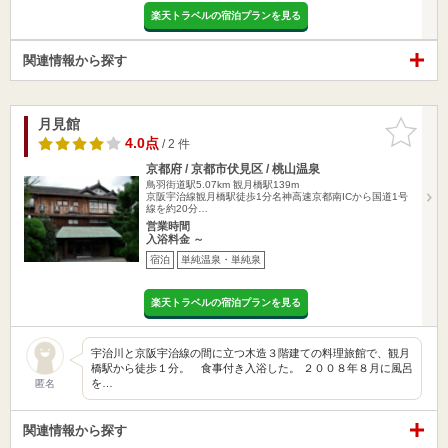
楽天トラベルの宿泊プランを見る
関連情報から探す
月見館
お気に入
りに追加
4.0点
/ 2 件
京都府 / 京都市伏見区 / 桃山温泉
鳥羽街道駅5.07km
観月橋駅139m
京阪宇治線観月橋駅徒歩1分名神高速京都南ICから国道1号
線を約20分…
営業時間
入浴料金 ～
宿泊
単純温泉・単純泉
楽天トラベルの宿泊プランを見る
宇治川と京阪宇治線の間に立つ木造３階建ての料理旅館で、観月
橋駅から徒歩１分。 食事付き入浴した。 ２００８年８月に風呂
を…
匿名
関連情報から探す