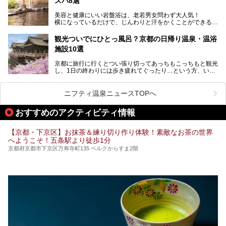
スパ8選
今回は京都府の中心や郊外、温泉地にある施設など、サウナ
美容と健康にいい岩盤浴は、老若男女問わず大人気！
のある温浴施設を紹介します。
横になっているだけで、じんわりと汗をかくことができるの
で、簡単にデトックスができますよ♪
ぜひ参考にして、京都府の方や、観光に出かけた時などにサ
ウナを楽しみましょう！
観光ついでにひとっ風呂？京都の日帰り温泉・温浴
地元の方はもちろん、旅先としても人気の京都。
施設10選
観光のついでに岩盤浴のある温泉に浸かってリフレッシュす
るのも良さそうですね！
京都に旅行に行くとつい張り切ってあっちもこっちもと観光
し、1日の終わりには歩き疲れてぐったり…という方、いま
今回は京都にある岩盤浴のある施設をピックアップしてご紹
せんか？（私です）
介します！
そんな疲れた身体には温泉です！京都には、市内にも郊外に
も素晴らしい温泉がたくさんあります。そこで、日帰り利用
ニフティ温泉ニュースTOPへ
できるおすすめの温泉・温浴施設をまとめてみました。
おすすめのアクティビティ情報
【京都・下京区】お抹茶＆練り切り作り体験！素敵なお茶の世界
へようこそ！五条駅より徒歩1分
京都府京都市下京区万寿寺町135 ベルクからすま2階