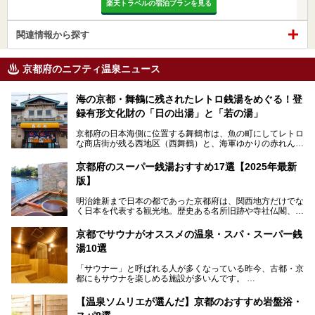
楽天トラベルの宿泊プランを見る
関連情報から探す
京都府のニフティ温泉ニュース
海の京都・舞鶴に残されたレトロ銭湯をめぐる！登
録有形文化財の「日の出湯」と「若の湯」
京都府の日本海側に位置する舞鶴市は、魚の町にしてレトロ
な商店街が残る西地区（西舞鶴）と、海軍ゆかりの赤れんが
パークや海上自衛隊施設のある東地区（東舞鶴）に分けられ
ます。今回案内するのは西地区に今も残る2軒の銭湯「日の
京都府のスーパー銭湯おすすめ17選【2025年最新
出湯」と「若の湯」。いずれも国の登録有形文化財に指定さ
版】
れた歴史ある建物でありながら、今も現役のお風呂屋さんで
す。
明治維新まで日本の都であった京都府は、関西地方だけでな
く日本を代表する観光地。歴史ある名所旧跡や寺社仏閣、そ
漁師町や商店街で働く人々を支えてきたこの2軒の銭湯とと
して古都ならではの文化が魅力です。
もに、立ち寄りたい舞鶴の観光スポットや温浴施設を紹介し
ます。
京都でサウナがオススメの温泉・スパ・スーパー銭
今回は、そんな京都府で2025年現在おすすめのスーパー銭
湯10選
湯を紹介します。
───
有名な観光名所のすぐ近くにある日帰り入浴施設から、山間
提供元：京都府舞鶴市【PR】
「サウナー」と呼ばれる人が多くなっている昨今、古都・京
部でレジャー気分を満喫できる温泉施設まで、好みのスーパ
この記事は京都府舞鶴市のPR記事です。
都にもサウナを楽しめる施設が多いんです。
ー銭湯を探してみてくださいね。
自分の好きなサウナを探すのもいいですが、さまざまなサウ
【温泉ソムリエが選んだ】京都のおすすめ岩盤浴・
ナを体感してみたいですよね。