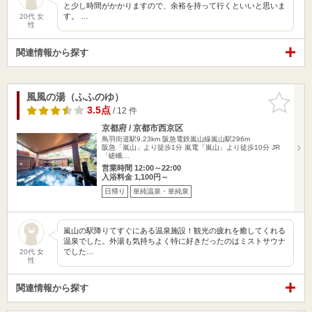
と少し時間がかかりますので、余裕を持って行くといいと思いま
す。 …
20代 女
性
関連情報から探す
風風の湯（ふふのゆ）
お気に入
りに追加
3.5点
/ 12 件
京都府 / 京都市西京区
鳥羽街道駅9.23km
阪急電鉄嵐山線嵐山駅296m
阪急「嵐山」より徒歩1分 嵐電「嵐山」より徒歩10分 JR
「嵯峨…
営業時間 12:00～22:00
入浴料金 1,100円～
日帰り
単純温泉・単純泉
嵐山の駅降りてすぐにある温泉施設！観光の疲れを癒してくれる
温泉でした。外湯も気持ちよく特に好きだったのはミストサウナ
でした…
20代 女
性
関連情報から探す