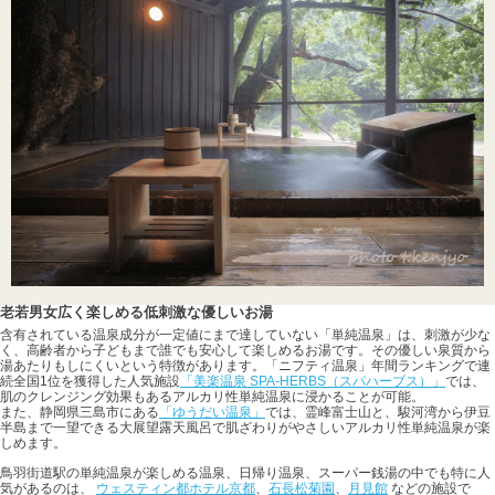
老若男女広く楽しめる低刺激な優しいお湯
含有されている温泉成分が一定値にまで達していない「単純温泉」は、刺激が少な
く、高齢者から子どもまで誰でも安心して楽しめるお湯です。その優しい泉質から
湯あたりもしにくいという特徴があります。「ニフティ温泉」年間ランキングで連
続全国1位を獲得した人気施設
「美楽温泉 SPA-HERBS（スパハーブス）」
では、
肌のクレンジング効果もあるアルカリ性単純温泉に浸かることが可能。
また、静岡県三島市にある
「ゆうだい温泉」
では、霊峰富士山と、駿河湾から伊豆
半島まで一望できる大展望露天風呂で肌ざわりがやさしいアルカリ性単純温泉が楽
しめます。
鳥羽街道駅の単純温泉が楽しめる温泉、日帰り温泉、スーパー銭湯の中でも特に人
気があるのは、
ウェスティン都ホテル京都
、
石長松菊園
、
月見館
などの施設で