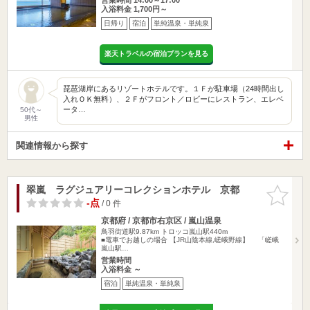
入浴料金 1,700円～
日帰り
宿泊
単純温泉・単純泉
楽天トラベルの宿泊プランを見る
琵琶湖岸にあるリゾートホテルです。１Ｆが駐車場（24時間出し
入れＯＫ無料）、２Ｆがフロント／ロビーにレストラン、エレベ
ータ…
50代～
男性
関連情報から探す
翠嵐 ラグジュアリーコレクションホテル 京都
お気に入
りに追加
-点
/ 0 件
京都府 / 京都市右京区 / 嵐山温泉
鳥羽街道駅9.87km
トロッコ嵐山駅440m
■電車でお越しの場合 【JR山陰本線,嵯峨野線】 「嵯峨
嵐山駅…
営業時間
入浴料金 ～
宿泊
単純温泉・単純泉