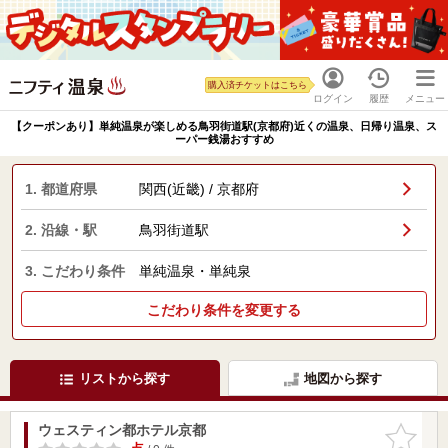
購入済チケットはこちら
ログイン
履歴
メニュー
【クーポンあり】単純温泉が楽しめる鳥羽街道駅(京都府)近くの温泉、日帰り温泉、ス
ーパー銭湯おすすめ
1. 都道府県
関西(近畿) / 京都府
2. 沿線・駅
鳥羽街道駅
3. こだわり条件
単純温泉・単純泉
こだわり条件を変更する
リストから探す
地図から探す
ウェスティン都ホテル京都
お気に入
りに追加