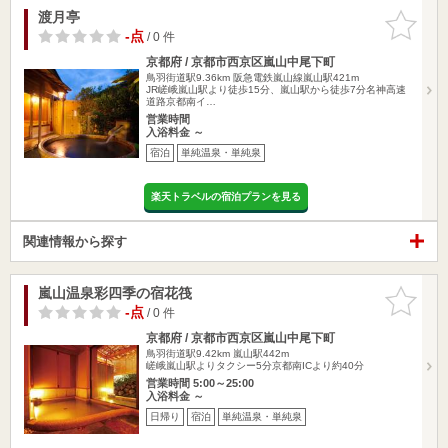
渡月亭
お気に入
りに追加
-点
/ 0 件
京都府 / 京都市西京区嵐山中尾下町
鳥羽街道駅9.36km
阪急電鉄嵐山線嵐山駅421m
JR嵯峨嵐山駅より徒歩15分、嵐山駅から徒歩7分名神高速
道路京都南イ…
営業時間
入浴料金 ～
宿泊
単純温泉・単純泉
楽天トラベルの宿泊プランを見る
関連情報から探す
嵐山温泉彩四季の宿花筏
お気に入
りに追加
-点
/ 0 件
京都府 / 京都市西京区嵐山中尾下町
鳥羽街道駅9.42km
嵐山駅442m
嵯峨嵐山駅よりタクシー5分京都南ICより約40分
営業時間 5:00～25:00
入浴料金 ～
日帰り
宿泊
単純温泉・単純泉