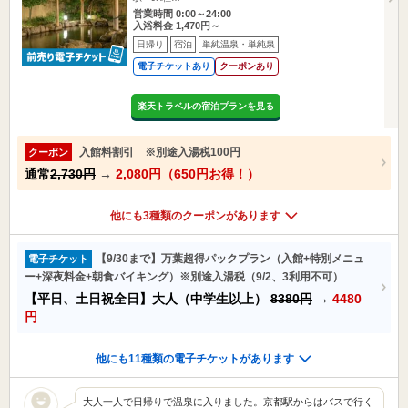
営業時間 0:00～24:00
入浴料金 1,470円～
日帰り
宿泊
単純温泉・単純泉
電子チケットあり
クーポンあり
楽天トラベルの宿泊プランを見る
入館料割引 ※別途入湯税100円
クーポン
通常
2,730円
→
2,080円（650円お得！）
他にも3種類のクーポンがあります
【9/30まで】万葉超得パックプラン（入館+特別メニュ
電子チケット
ー+深夜料金+朝食バイキング）※別途入湯税（9/2、3利用不可）
【平日、土日祝全日】大人（中学生以上）
8380円
→
4480
円
他にも11種類の電子チケットがあります
大人一人で日帰りで温泉に入りました。京都駅からはバスで行く