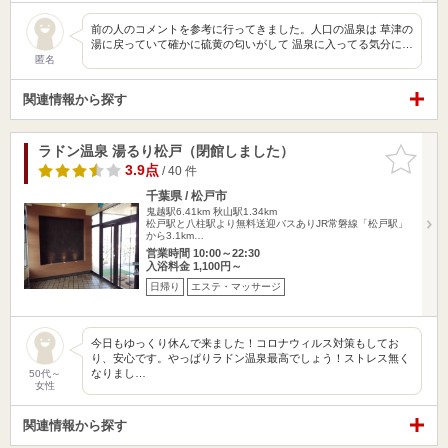
前の人のコメントを参考に行ってきました。人口の温泉は 草津の
湯に戻っていて確かに硫黄の匂いがして 温泉に入ってる気分に…
匿名
関連情報から探す
ラドン温泉 湯るり松戸（閉館しました）
お気に入
りに追加
3.9点
/ 40 件
千葉県 / 松戸市
鬼越駅6.41km
秋山駅1.34km
松戸駅と八柱駅より無料送迎バスありJR常磐線「松戸駅」
から3.1km…
営業時間 10:00～22:30
入浴料金 1,100円～
日帰り
エステ・マッサージ
今日もゆっくり休んで来ました！コロナウィルス対策もしてお
り、安心です。やっぱりラドン温泉最高でしょう！ストレス無く
なりまし…
50代～
女性
関連情報から探す