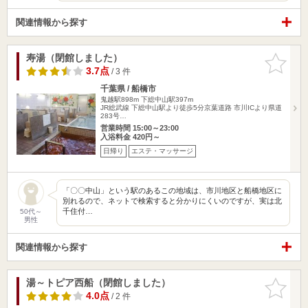
関連情報から探す
寿湯（閉館しました）
お気に入
りに追加
3.7点
/ 3 件
千葉県 / 船橋市
鬼越駅898m
下総中山駅397m
JR総武線 下総中山駅より徒歩5分京葉道路 市川ICより県道
283号…
営業時間 15:00～23:00
入浴料金 420円～
日帰り
エステ・マッサージ
「〇〇中山」という駅のあるこの地域は、市川地区と船橋地区に
別れるので、ネットで検索すると分かりにくいのですが、実は北
千住付…
50代～
男性
関連情報から探す
湯～トピア西船（閉館しました）
お気に入
りに追加
4.0点
/ 2 件