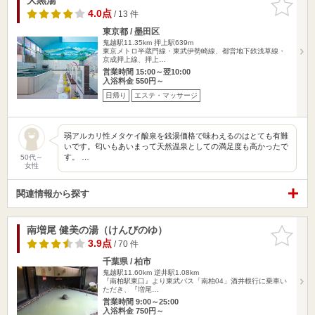
りに追加
4.0点
/ 13 件
東京都 / 墨田区
鬼越駅11.35km
押上駅639m
東京メトロ半蔵門線・東武伊勢崎線、都営地下鉄浅草線・
京成押上線、押上…
営業時間 15:00～翌10:00
入浴料金 550円～
日帰り
エステ・マッサージ
弱アルカリ性メタケイ酸泉を銭湯価格で味わえるのはとても有難
いです。匂いもあいまって天然温泉としての満足度も高かったで
す。 …
50代～
女性
関連情報から探す
南増尾 健美の湯（けんびのゆ）
お気に入
りに追加
3.9点
/ 70 件
千葉県 / 柏市
鬼越駅11.60km
逆井駅1.08km
『南柏駅東口』より東武バス「南柏04」酒井根行に乗車い
ただき、『増尾…
営業時間 9:00～25:00
入浴料金 750円～