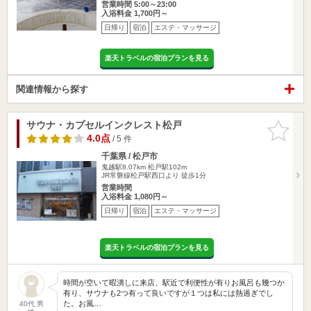
営業時間 5:00～23:00
入浴料金 1,700円～
日帰り
宿泊
エステ・マッサージ
楽天トラベルの宿泊プランを見る
関連情報から探す
サウナ・カプセルインクレスト松戸
お気に入
りに追加
4.0点
/ 5 件
千葉県 / 松戸市
鬼越駅8.07km
松戸駅102m
JR常磐線松戸駅西口より 徒歩1分
営業時間
入浴料金 1,080円～
日帰り
宿泊
エステ・マッサージ
楽天トラベルの宿泊プランを見る
時間が空いて暇潰しに来店、駅近で利便性が有りお風呂も幾つか
有り、サウナも2つ有って良いですが１つは私には熱過ぎでし
た。お風…
40代 男