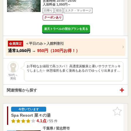
営業時間 10:00～25:00
入浴料金 1,050円～
日帰り
宿泊
エステ・マッサージ
クーポンあり
楽天トラベルの宿泊プランを見る
＜平日のみ＞入館料割引
会員限定
通常
1,050円
→
950円（100円お得！）
お手軽なお値段で高コスパ！ 高濃度炭酸泉と暑いサウナでスッキ
リしました✨ 休憩場所も多く漫画もあるのでゆっくり出来ます…
50代～
男性
関連情報から探す
お気に入
今空いています
りに追加
Spa Resort 菜々の湯
4.1点
/ 55 件
千葉県 / 習志野市