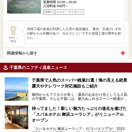
営業時間 10:00～20:00
入浴料金 600円～
日帰り
エステ・マッサージ
清掃工場の余熱を利用した公営の温浴施設。 東武、京成のいずれ
の駅からも距離があり、分かりにくいですが清掃工場の煙突を頼
りに…
50代～
男性
関連情報から探す
千葉県のニフティ温泉ニュース
千葉県で人気のスーパー銭湯21選！海の見える絶景
露天やテレワーク対応施設もご紹介
都内からもアクセスが良く、週末のお出かけ先としても人気
の千葉県。そんな千葉には、魅力あふれるスーパー銭湯がた
くさんあります。
待ってました！新しい魅力たっぷりの進化を遂げた
「サウナでしっかりととのいたい」「海が見える絶景で非日
「スパ＆ホテル 舞浜ユーラシア」がリニューアル
常を味わいたい」「子連れでも気兼ねなく1日過ごした
い」。
オープン
そんな多様なニーズに応える施設が揃っているため、その日
「スパ＆ホテル 舞浜ユーラシア」の“スパエリア”が、2025
の目的に合った施設がきっと見つかるはずです。