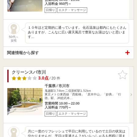
入浴料金 950円～
日帰り
エステ・マッサージ
１０年ほど定期的に通っています。 化石温泉は都内にもたくさん
ありますが、こんなに広い露天風呂で豊富なお湯はないと思いま
す…
50代～
女性
関連情報から探す
クリーンスパ市川
お気に入
りに追加
3.0点
/ 20 件
千葉県 / 市川市
鬼越駅3.74km
二俣新町駅1.52km
東京メトロ東西線「西船橋」「原木中山」「妙典」「行
徳」駅、JR総武本…
営業時間 10:00～22:00
入浴料金 770円～
日帰り
エステ・マッサージ
月に一度のリフレッシュで平日に利用しているので土日の状況は
分かりませんが、平日は常連さん？がいらっしゃるも然程に混ま