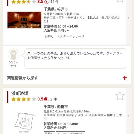
りに追加
3.5点
/ 44 件
千葉県 / 松戸市
鬼越駅5.38km
矢切駅29m
松戸街道（市川・松戸線）沿い 【北総線 矢切駅 徒歩1
分】
営業時間 10:00～24:00
入浴料金 850円～
日帰り
エステ・マッサージ
スポーツの日の午後、あまり混んでいなかったです。ジャグジー
や低温サウナも良かったです。
50代～
女性
関連情報から探す
浜町浴場
お気に入
りに追加
3.5点
/ 2 件
千葉県 / 船橋市
鬼越駅6.01km
船橋競馬場駅446m
京成本線 船橋競馬場駅より徒歩8分京葉道路 花輪ICよりす
ぐ
営業時間 15:00～23:00
入浴料金 550円～
日帰り
エステ・マッサージ