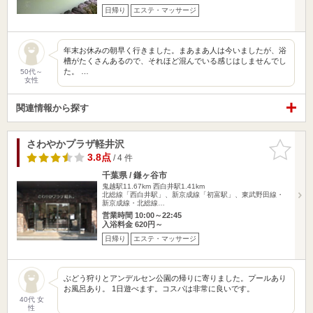
日帰り
エステ・マッサージ
年末お休みの朝早く行きました。まあまあ人は今いましたが、浴
槽がたくさんあるので、それほど混んでいる感じはしませんでし
た。 …
50代～
女性
関連情報から探す
さわやかプラザ軽井沢
お気に入
りに追加
3.8点
/ 4 件
千葉県 / 鎌ヶ谷市
鬼越駅11.67km
西白井駅1.41km
北総線「西白井駅」、新京成線「初富駅」、東武野田線・
新京成線・北総線…
営業時間 10:00～22:45
入浴料金 620円～
日帰り
エステ・マッサージ
ぶどう狩りとアンデルセン公園の帰りに寄りました。プールあり
お風呂あり。 1日遊べます。コスパは非常に良いです。
40代 女
性