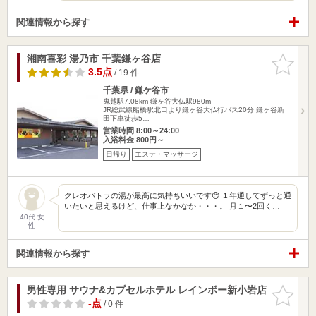
関連情報から探す
湘南喜彩 湯乃市 千葉鎌ヶ谷店
お気に入
りに追加
3.5点
/ 19 件
千葉県 / 鎌ケ谷市
鬼越駅7.08km
鎌ヶ谷大仏駅980m
JR総武線船橋駅北口より鎌ヶ谷大仏行バス20分 鎌ヶ谷新
田下車徒歩5…
営業時間 8:00～24:00
入浴料金 800円～
日帰り
エステ・マッサージ
クレオパトラの湯が最高に気持ちいいです😊 １年通してずっと通
いたいと思えるけど、仕事上なかなか・・・。 月１〜2回く…
40代 女
性
関連情報から探す
男性専用 サウナ&カプセルホテル レインボー新小岩店
お気に入
りに追加
-点
/ 0 件