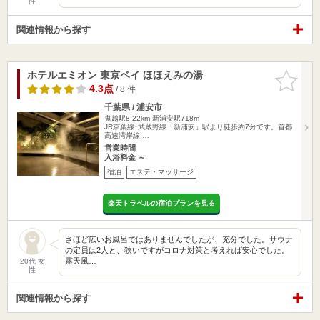
性
関連情報から探す
ホテルエミオン 東京ベイ ほほえみの湯
お気に入
りに追加
4.3点
/ 8 件
千葉県 / 浦安市
鬼越駅8.22km
新浦安駅718m
JR京葉線･武蔵野線「新浦安」駅より徒歩約7分です。首都
高速湾岸線 …
営業時間
入浴料金 ～
宿泊
エステ・マッサージ
楽天トラベルの宿泊プランを見る
さほど広いお風呂ではありませんでしたが、充分でした。サウナ
の定員は2人と、狭いですがコロナ対策と考えれば安心でした。
露天風…
20代 女
性
関連情報から探す