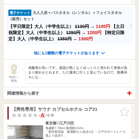
大人入浴＋バスタオル（レンタル）＋フェイスタオル
電子チケット
（販売）セット
【平日限定】大人（中学生以上）
1130円
→
1100円
【土日
祝限定】大人（中学生以上）
1250円
→
1200円
【特定日限
定】大人（中学生以上）
1350円
→
1300円
他にも1種類の電子チケットがあります
炭酸泉が良いです。湯温が熱くなくゆっくりと浸かれて身体が温
まり疲れがとれます。ただ週末に行くと混んでいるので、順番待
ちにな…
50代～
男性
関連情報から探す
【男性専用】サウナ カプセルホテル コア21
お気に入
りに追加
-点
/ 0 件
東京都 / 江戸川区
鬼越駅7.78km
船堀駅102m
・都営新宿線 船堀駅から徒歩1分 ・江戸川ボートレース
場より徒歩5…