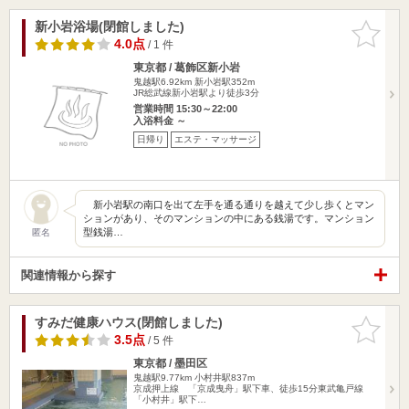
新小岩浴場(閉館しました)
お気に入
りに追加
4.0点
/ 1 件
東京都 / 葛飾区新小岩
鬼越駅6.92km
新小岩駅352m
JR総武線新小岩駅より徒歩3分
営業時間 15:30～22:00
入浴料金 ～
日帰り
エステ・マッサージ
新小岩駅の南口を出て左手を通る通りを越えて少し歩くとマン
ションがあり、そのマンションの中にある銭湯です。マンション
型銭湯…
匿名
関連情報から探す
すみだ健康ハウス(閉館しました)
お気に入
りに追加
3.5点
/ 5 件
東京都 / 墨田区
鬼越駅9.77km
小村井駅837m
京成押上線 「京成曳舟」駅下車、徒歩15分東武亀戸線
「小村井」駅下…