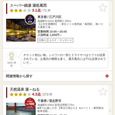
スーパー銭湯 湯処葛西
お気に入
りに追加
3.1点
/ 71 件
東京都 / 江戸川区
鬼越駅9.01km
葛西駅1.35km
【公共交通機関】 ・東京メトロ東西線「葛西駅」 都バス
９番乗り場…
営業時間 10:00～25:00
入浴料金 1,000円～
日帰り
エステ・マッサージ
チケット前払い制。シャワーの一部とドライヤーはリファが設置
されている。お風呂の種類も多く、露天風呂にはTVも設置されて
いて…
30代 男
性
関連情報から探す
天然温泉 湯～ねる
お気に入
りに追加
4.3点
/ 273 件
千葉県 / 習志野市
鬼越駅9.05km
新習志野駅175m
■車でお越しの方 【東京方面から】 ●ルート１：東関東自
動車道船…