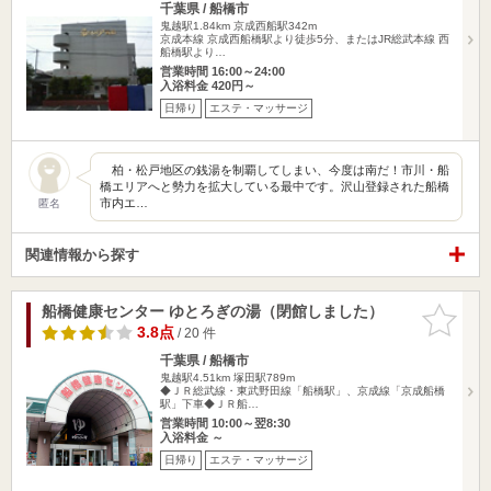
千葉県 / 船橋市
鬼越駅1.84km
京成西船駅342m
京成本線 京成西船橋駅より徒歩5分、またはJR総武本線 西
船橋駅より…
営業時間 16:00～24:00
入浴料金 420円～
日帰り
エステ・マッサージ
柏・松戸地区の銭湯を制覇してしまい、今度は南だ！市川・船
橋エリアへと勢力を拡大している最中です。沢山登録された船橋
市内エ…
匿名
関連情報から探す
船橋健康センター ゆとろぎの湯（閉館しました）
お気に入
りに追加
3.8点
/ 20 件
千葉県 / 船橋市
鬼越駅4.51km
塚田駅789m
◆ＪＲ総武線・東武野田線「船橋駅」、京成線「京成船橋
駅」下車◆ＪＲ船…
営業時間 10:00～翌8:30
入浴料金 ～
日帰り
エステ・マッサージ