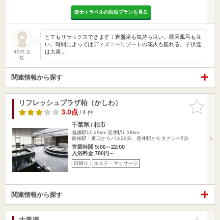
楽天トラベルの宿泊プランを見る
とてもリラックスできます！岩盤浴も気持ち良い。露天風呂も良
い。時間によってはディズニーリゾートの花火も観れる。子供達
は大喜…
40代 女
性
関連情報から探す
リフレッシュプラザ柏（かしわ）
お気に入
りに追加
3.0点
/ 4 件
千葉県 / 柏市
鬼越駅11.29km
逆井駅1.18km
南柏駅・東口からバス20分、逆井駅からタクシー5分
営業時間 9:00～22:00
入浴料金 780円～
日帰り
エステ・マッサージ
関連情報から探す
大黒湯
お気に入