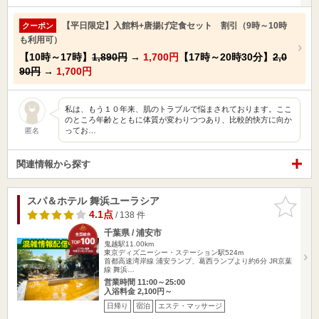
【平日限定】入館料+唐揚げ定食セット 割引（9時～10時
クーポン
も利用可）
【10時～17時】
1,890円
→
1,700円
【17時～20時30分】
2,0
90円
→
1,700円
私は、もう１０年来、肌のトラブルで悩まされております。ここ
のところ年齢とともに体質が変わりつつあり、比較的快方に向か
ってお…
匿名
関連情報から探す
スパ＆ホテル 舞浜ユーラシア
お気に入
りに追加
4.1点
/ 138 件
千葉県 / 浦安市
鬼越駅11.00km
東京ディズニーシー・ステーション駅524m
首都高速湾岸線 浦安ランプ、葛西ランプより約6分 JR京葉
線 舞浜…
営業時間 11:00～25:00
入浴料金 2,100円～
日帰り
宿泊
エステ・マッサージ