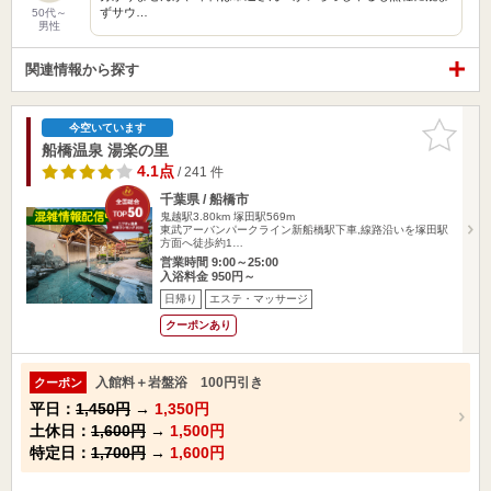
ずサウ…
50代～
男性
関連情報から探す
お気に入
今空いています
りに追加
船橋温泉 湯楽の里
4.1点
/ 241 件
千葉県 / 船橋市
鬼越駅3.80km
塚田駅569m
東武アーバンパークライン新船橋駅下車,線路沿いを塚田駅
方面へ徒歩約1…
営業時間 9:00～25:00
入浴料金 950円～
日帰り
エステ・マッサージ
クーポンあり
入館料＋岩盤浴 100円引き
クーポン
平日：
1,450円
→
1,350円
土休日：
1,600円
→
1,500円
特定日：
1,700円
→
1,600円