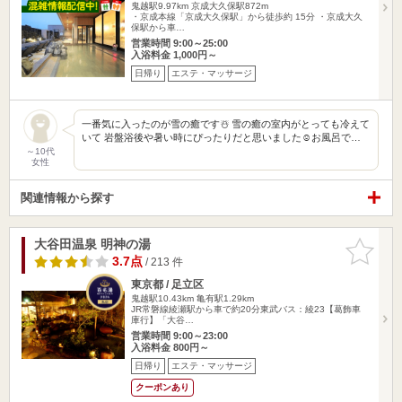
鬼越駅9.97km
京成大久保駅872m
・京成本線「京成大久保駅」から徒歩約 15分 ・京成大久
保駅から車…
営業時間 9:00～25:00
入浴料金 1,000円～
日帰り
エステ・マッサージ
一番気に入ったのが雪の癒です☃️ 雪の癒の室内がとっても冷えて
いて 岩盤浴後や暑い時にぴったりだと思いました☺️お風呂で…
～10代
女性
関連情報から探す
大谷田温泉 明神の湯
お気に入
りに追加
3.7点
/ 213 件
東京都 / 足立区
鬼越駅10.43km
亀有駅1.29km
JR常磐線綾瀬駅から車で約20分東武バス：綾23【葛飾車
庫行】「大谷…
営業時間 9:00～23:00
入浴料金 800円～
日帰り
エステ・マッサージ
クーポンあり