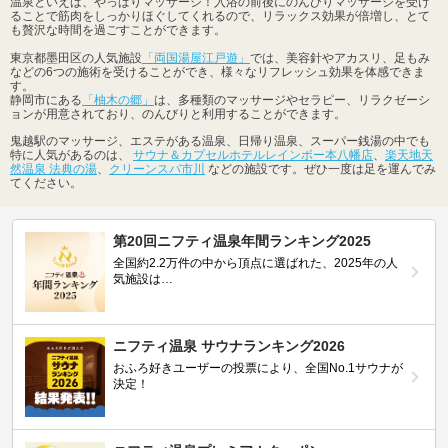
温泉といえば、やっぱりマッサージ！入浴の前後にのんびりマッサージを受け
ることで筋肉をしっかりほぐしてくれるので、リラックス効果が倍増し、とて
も贅沢な時間を過ごすことができます。
東京都墨田区の人気施設
「両国湯屋江戸遊」
では、美容針やアカスリ、足もみ
などの6つの施術を受けることができ、様々なリフレッシュ効果を体感できま
す。
静岡市にある
「柚木の郷」
は、多種類のマッサージやセラピー、リラクゼーシ
ョンが用意されており、のんびりと利用することができます。
鬼越駅のマッサージ、エステがある温泉、日帰り温泉、スーパー銭湯の中でも
特に人気があるのは、
サウナ＆カプセルホテルレインボー本八幡店
、
楽天地天
然温泉 法典の湯
、
クリーンスパ市川
などの施設です。ぜひ一度は足を運んでみ
てください。
第20回ニフティ温泉年間ランキング2025
全国約2.2万件の中から頂点に選ばれた、2025年の人
気施設は…
ニフティ温泉 サウナランキング2026
おふろ好きユーザーの投票により、全国No.1サウナが
決定！