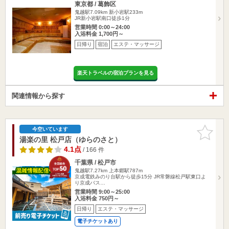
東京都 / 葛飾区
鬼越駅7.09km
新小岩駅233m
JR新小岩駅南口徒歩1分
営業時間 0:00～24:00
入浴料金 1,700円～
日帰り
宿泊
エステ・マッサージ
楽天トラベルの宿泊プランを見る
関連情報から探す
お気に入
今空いています
りに追加
湯楽の里 松戸店（ゆらのさと）
4.1点
/ 166 件
千葉県 / 松戸市
鬼越駅7.27km
上本郷駅787m
京成電鉄みのり台駅から徒歩15分 JR常磐線松戸駅東口よ
り京成バス…
営業時間 9:00～25:00
入浴料金 750円～
日帰り
エステ・マッサージ
電子チケットあり