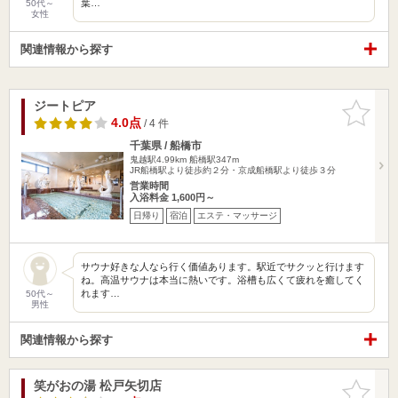
葉…
50代～
女性
関連情報から探す
ジートピア
お気に入
りに追加
4.0点
/ 4 件
千葉県 / 船橋市
鬼越駅4.99km
船橋駅347m
JR船橋駅より徒歩約２分・京成船橋駅より徒歩３分
営業時間
入浴料金 1,600円～
日帰り
宿泊
エステ・マッサージ
サウナ好きな人なら行く価値あります。駅近でサクッと行けます
ね。高温サウナは本当に熱いです。浴槽も広くて疲れを癒してく
れます…
50代～
男性
関連情報から探す
笑がおの湯 松戸矢切店
お気に入