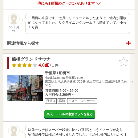
他にも1種類のクーポンがあります
二回目の来店です。七月にリニューアルしたようで、館内が開放
的になってました。リクライニングルーム？も増えていて、ゆっ
くり寛…
30代 男
性
関連情報から探す
船橋グランドサウナ
お気に入
りに追加
4.0点
/ 1 件
千葉県 / 船橋市
鬼越駅4.88km
船橋駅219m
東京駅より総武快速線で29分 成田空港より京成線特急で約
50分 …
営業時間 4:00～24:00
入浴料金 2,200円～
日帰り
宿泊
エステ・マッサージ
楽天トラベルの宿泊プランを見る
駅前サウナはスーパー銭湯に比べて割高というイメージがあり、
宿泊以外では殆ど利用しませんでした。 しかし都内はともかく千