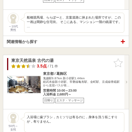
船橋競馬場、ららぽーと、京葉道路に挟まれた場所ですが、この
一画は閑静な住宅街。 そこにある、マンション一階の銭湯です。
…
～10代
男性
関連情報から探す
東京天然温泉 古代の湯
お気に入
りに追加
3.5点
/ 71 件
東京都 / 葛飾区
鬼越駅6.87km
新小岩駅1.44km
総武本線新小岩駅、常磐線亀有駅、金町駅、京成線青砥駅
から送迎バスが発…
営業時間 10:00～23:00
入浴料金 2,680円～
日帰り
エステ・マッサージ
入浴場に歯ブラシ，カミソリは有るのに，身体を洗う垢こすり
が，有りません。
50代～
女性