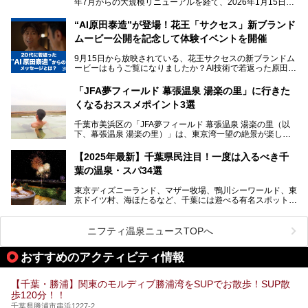
年7月からの大規模リニューアルを経て、2026年1月15日
（木）に再オープン！
さらに最近では、24時間営業で深夜まで滞在できる施設
“AI原田泰造”が登場！花王「サクセス」新ブランド
や、テレワーク・コワーキングスペースを備えた仕事もでき
新設エリアや生まれ変わった浴場・サウナの魅力を、人気キ
るスパも増えており、ただの入浴施設にとどまらない進化を
ムービー公開を記念して体験イベントを開催
ャラクター「ユーラシわん」と一緒にご紹介します。必見の
遂げています。
マル秘情報がたっぷり。ぜひチェックしてみてください！
9月15日から放映されている、花王サクセスの新ブランドム
───
本記事では、人気スーパー銭湯から絶景施設、コワーキング
ービーはもうご覧になりましたか？AI技術で若返った原田泰
提供元：SPA＆HOTEL舞浜ユーラシア【PR】
スペースや休憩スペースが充実した施設、子連れファミリー
造さんが登場して、“前を向くチカラに”というメッセージを
この記事はSPA＆HOTEL舞浜ユーラシアのPRレポート記事
向けの施設など、目的に合わせたおすすめの施設を紹介しま
伝えるムービーです。公開を記念して、スパメッツァおおた
です。
「JFA夢フィールド 幕張温泉 湯楽の里」に行きた
す。
か竜泉寺の湯にて体験イベントを開催。花王サクセスの製品
くなるおススメポイント3選
が無料で試せるチャンスです！
千葉県でスーパー銭湯選びに困った際は、ぜひ参考にしてく
───
ださい。
千葉市美浜区の「JFA夢フィールド 幕張温泉 湯楽の里（以
提供元：花王株式会社【PR】
下、幕張温泉 湯楽の里）」は、東京湾一望の絶景が楽しめ
この記事は花王株式会社商品のPRレポート記事です。
る日帰り温泉です。
設備も天然温泉の露天風呂、サウナ、岩盤浴のほか、高濃度
【2025年最新】千葉県民注目！一度は入るべき千
炭酸泉、海の見えるお休み処や食事処、展望抜群の屋上ま
葉の温泉・スパ34選
で、年代を問わずたっぷり楽しめます。
東京ディズニーランド、マザー牧場、鴨川シーワールド、東
今回は人気のこの施設の中でも、特におススメしたい3つの
京ドイツ村、海ほたるなど、千葉には遊べる有名スポットが
ポイントについて厳選してお届けします。読めばきっと、行
たくさん。そんな千葉県は温泉・スパもすごいんです！千葉
きたくなること間違いなし！
県で生まれ、千葉県で育ち、つい最近まで千葉在住だった私
がお勧めする、一度は入るべき千葉の温泉・スパ34選をま
ニフティ温泉ニュースTOPへ
とめました。
おすすめのアクティビティ情報
【千葉・勝浦】関東のモルディブ勝浦湾をSUPでお散歩！SUP散
歩120分！！
千葉県勝浦市串浜1227-2