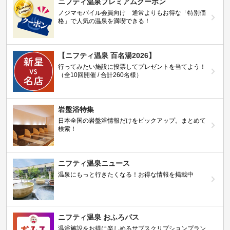
ニフティ温泉プレミアムクーポン
ノジマモバイル会員向け 通常よりもお得な「特別価
格」で人気の温泉を満喫できる！
【ニフティ温泉 百名湯2026】
行ってみたい施設に投票してプレゼントを当てよう！
（全10回開催 / 合計260名様）
岩盤浴特集
日本全国の岩盤浴情報だけをピックアップ。まとめて
検索！
ニフティ温泉ニュース
温泉にもっと行きたくなる！お得な情報を掲載中
ニフティ温泉 おふろパス
温浴施設をお得に楽しめるサブスクリプションプラン