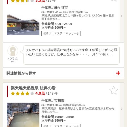
3.5点
/ 19 件
千葉県 / 鎌ケ谷市
鎌ケ谷駅1.41km
鎌ヶ谷大仏駅980m
JR総武線船橋駅北口より鎌ヶ谷大仏行バス20分 鎌ヶ谷新
田下車徒歩5…
営業時間 8:00～24:00
入浴料金 800円～
日帰り
エステ・マッサージ
クレオパトラの湯が最高に気持ちいいです😊 １年通してずっと通
いたいと思えるけど、仕事上なかなか・・・。 月１〜2回く…
40代 女
性
関連情報から探す
楽天地天然温泉 法典の湯
お気に入
りに追加
4.0点
/ 148 件
千葉県 / 市川市
鎌ケ谷駅4.36km
船橋法典駅592m
JR武蔵野線 船橋法典駅より徒歩5分京葉道路原木ICから
県道180号…
営業時間 10:00～25:00
入浴料金 950円～
日帰り
エステ・マッサージ