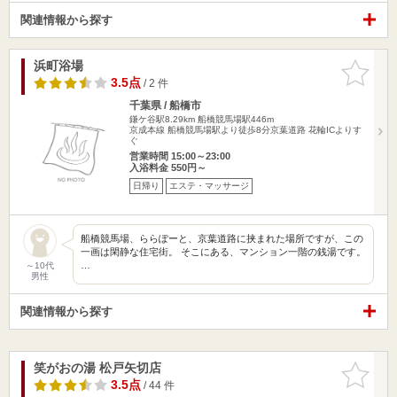
関連情報から探す
浜町浴場
お気に入
りに追加
3.5点
/ 2 件
千葉県 / 船橋市
鎌ケ谷駅8.29km
船橋競馬場駅446m
京成本線 船橋競馬場駅より徒歩8分京葉道路 花輪ICよりす
ぐ
営業時間 15:00～23:00
入浴料金 550円～
日帰り
エステ・マッサージ
船橋競馬場、ららぽーと、京葉道路に挟まれた場所ですが、この
一画は閑静な住宅街。 そこにある、マンション一階の銭湯です。
…
～10代
男性
関連情報から探す
笑がおの湯 松戸矢切店
お気に入
りに追加
3.5点
/ 44 件