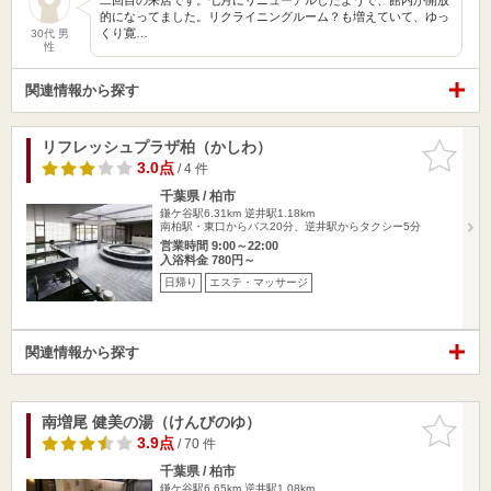
的になってました。リクライニングルーム？も増えていて、ゆっ
くり寛…
30代 男
性
関連情報から探す
リフレッシュプラザ柏（かしわ）
お気に入
りに追加
3.0点
/ 4 件
千葉県 / 柏市
鎌ケ谷駅6.31km
逆井駅1.18km
南柏駅・東口からバス20分、逆井駅からタクシー5分
営業時間 9:00～22:00
入浴料金 780円～
日帰り
エステ・マッサージ
関連情報から探す
南増尾 健美の湯（けんびのゆ）
お気に入
りに追加
3.9点
/ 70 件
千葉県 / 柏市
鎌ケ谷駅6.65km
逆井駅1.08km