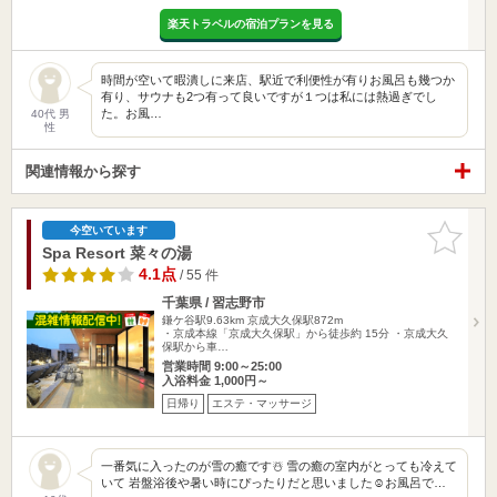
楽天トラベルの宿泊プランを見る
時間が空いて暇潰しに来店、駅近で利便性が有りお風呂も幾つか
有り、サウナも2つ有って良いですが１つは私には熱過ぎでし
た。お風…
40代 男
性
関連情報から探す
お気に入
今空いています
りに追加
Spa Resort 菜々の湯
4.1点
/ 55 件
千葉県 / 習志野市
鎌ケ谷駅9.63km
京成大久保駅872m
・京成本線「京成大久保駅」から徒歩約 15分 ・京成大久
保駅から車…
営業時間 9:00～25:00
入浴料金 1,000円～
日帰り
エステ・マッサージ
一番気に入ったのが雪の癒です☃️ 雪の癒の室内がとっても冷えて
いて 岩盤浴後や暑い時にぴったりだと思いました☺️お風呂で…