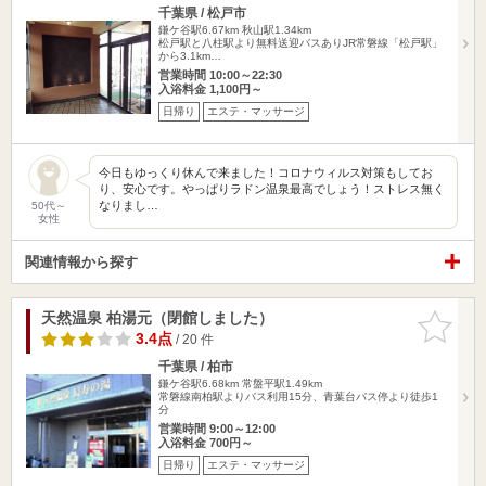
千葉県 / 松戸市
鎌ケ谷駅6.67km
秋山駅1.34km
松戸駅と八柱駅より無料送迎バスありJR常磐線「松戸駅」
から3.1km…
営業時間 10:00～22:30
入浴料金 1,100円～
日帰り
エステ・マッサージ
今日もゆっくり休んで来ました！コロナウィルス対策もしてお
り、安心です。やっぱりラドン温泉最高でしょう！ストレス無く
なりまし…
50代～
女性
関連情報から探す
天然温泉 柏湯元（閉館しました）
お気に入
りに追加
3.4点
/ 20 件
千葉県 / 柏市
鎌ケ谷駅6.68km
常盤平駅1.49km
常磐線南柏駅よりバス利用15分、青葉台バス停より徒歩1
分
営業時間 9:00～12:00
入浴料金 700円～
日帰り
エステ・マッサージ