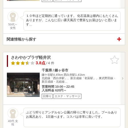
１０年ほど定期的に通っています。 化石温泉は都内にもたくさん
ありますが、こんなに広い露天風呂で豊富なお湯はないと思いま
す…
50代～
女性
関連情報から探す
さわやかプラザ軽井沢
お気に入
りに追加
3.8点
/ 4 件
千葉県 / 鎌ヶ谷市
鎌ケ谷駅4.45km
西白井駅1.41km
北総線「西白井駅」、新京成線「初富駅」、東武野田線・
新京成線・北総線…
営業時間 10:00～22:45
入浴料金 620円～
日帰り
エステ・マッサージ
ぶどう狩りとアンデルセン公園の帰りに寄りました。プールあり
お風呂あり。 1日遊べます。コスパは非常に良いです。
40代 女
性