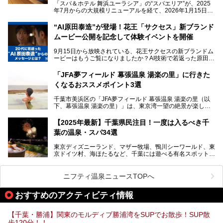
そんな多様なニーズに応える施設が揃っているため、その日
「スパ＆ホテル 舞浜ユーラシア」の“スパエリア”が、2025
の目的に合った施設がきっと見つかるはずです。
年7月からの大規模リニューアルを経て、2026年1月15日
（木）に再オープン！
さらに最近では、24時間営業で深夜まで滞在できる施設
“AI原田泰造”が登場！花王「サクセス」新ブランド
や、テレワーク・コワーキングスペースを備えた仕事もでき
新設エリアや生まれ変わった浴場・サウナの魅力を、人気キ
るスパも増えており、ただの入浴施設にとどまらない進化を
ムービー公開を記念して体験イベントを開催
ャラクター「ユーラシわん」と一緒にご紹介します。必見の
遂げています。
マル秘情報がたっぷり。ぜひチェックしてみてください！
9月15日から放映されている、花王サクセスの新ブランドム
───
本記事では、人気スーパー銭湯から絶景施設、コワーキング
ービーはもうご覧になりましたか？AI技術で若返った原田泰
提供元：SPA＆HOTEL舞浜ユーラシア【PR】
スペースや休憩スペースが充実した施設、子連れファミリー
造さんが登場して、“前を向くチカラに”というメッセージを
この記事はSPA＆HOTEL舞浜ユーラシアのPRレポート記事
向けの施設など、目的に合わせたおすすめの施設を紹介しま
伝えるムービーです。公開を記念して、スパメッツァおおた
です。
「JFA夢フィールド 幕張温泉 湯楽の里」に行きた
す。
か竜泉寺の湯にて体験イベントを開催。花王サクセスの製品
くなるおススメポイント3選
が無料で試せるチャンスです！
千葉県でスーパー銭湯選びに困った際は、ぜひ参考にしてく
───
ださい。
千葉市美浜区の「JFA夢フィールド 幕張温泉 湯楽の里（以
提供元：花王株式会社【PR】
下、幕張温泉 湯楽の里）」は、東京湾一望の絶景が楽しめ
この記事は花王株式会社商品のPRレポート記事です。
る日帰り温泉です。
設備も天然温泉の露天風呂、サウナ、岩盤浴のほか、高濃度
【2025年最新】千葉県民注目！一度は入るべき千
炭酸泉、海の見えるお休み処や食事処、展望抜群の屋上ま
葉の温泉・スパ34選
で、年代を問わずたっぷり楽しめます。
東京ディズニーランド、マザー牧場、鴨川シーワールド、東
今回は人気のこの施設の中でも、特におススメしたい3つの
京ドイツ村、海ほたるなど、千葉には遊べる有名スポットが
ポイントについて厳選してお届けします。読めばきっと、行
たくさん。そんな千葉県は温泉・スパもすごいんです！千葉
きたくなること間違いなし！
県で生まれ、千葉県で育ち、つい最近まで千葉在住だった私
がお勧めする、一度は入るべき千葉の温泉・スパ34選をま
ニフティ温泉ニュースTOPへ
とめました。
おすすめのアクティビティ情報
【千葉・勝浦】関東のモルディブ勝浦湾をSUPでお散歩！SUP散
歩120分！！