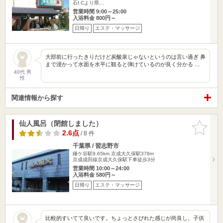
石I.Cより県…
営業時間 9:00～25:00
入浴料金 800円～
日帰り
エステ・マッサージ
大部前に行ったきりだけど炭酸泉じゃないというのは言い過ぎ 鼻
まで浸かって水面を水平に観ると弾けているのが良く分かる …
40代 男
性
関連情報から探す
仙人風呂（閉館しました）
お気に入
りに追加
2.6点
/ 8 件
千葉県 / 習志野市
鎌ケ谷駅9.65km
京成大久保駅378m
京成成田線京成大久保駅下車徒歩3分
営業時間 10:00～24:00
入浴料金 580円～
日帰り
エステ・マッサージ
比較的すいてて良いです。ちょっとさびれた感じが尚良し。子供