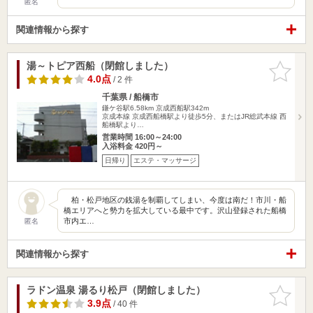
匿名
関連情報から探す
湯～トピア西船（閉館しました）
お気に入
りに追加
4.0点
/ 2 件
千葉県 / 船橋市
鎌ケ谷駅6.58km
京成西船駅342m
京成本線 京成西船橋駅より徒歩5分、またはJR総武本線 西
船橋駅より…
営業時間 16:00～24:00
入浴料金 420円～
日帰り
エステ・マッサージ
柏・松戸地区の銭湯を制覇してしまい、今度は南だ！市川・船
橋エリアへと勢力を拡大している最中です。沢山登録された船橋
市内エ…
匿名
関連情報から探す
ラドン温泉 湯るり松戸（閉館しました）
お気に入
りに追加
3.9点
/ 40 件