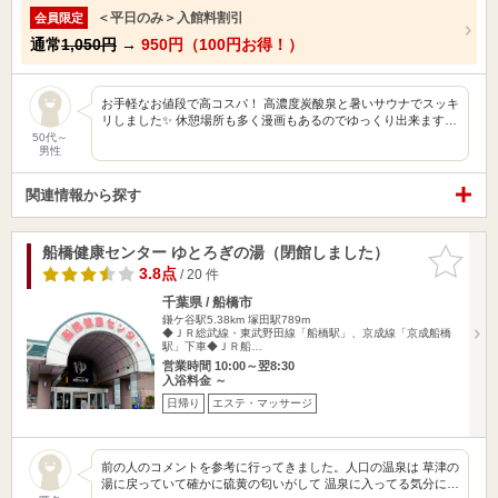
＜平日のみ＞入館料割引
会員限定
通常
1,050円
→
950円（100円お得！）
お手軽なお値段で高コスパ！ 高濃度炭酸泉と暑いサウナでスッキ
リしました✨ 休憩場所も多く漫画もあるのでゆっくり出来ます…
50代～
男性
関連情報から探す
船橋健康センター ゆとろぎの湯（閉館しました）
お気に入
りに追加
3.8点
/ 20 件
千葉県 / 船橋市
鎌ケ谷駅5.38km
塚田駅789m
◆ＪＲ総武線・東武野田線「船橋駅」、京成線「京成船橋
駅」下車◆ＪＲ船…
営業時間 10:00～翌8:30
入浴料金 ～
日帰り
エステ・マッサージ
前の人のコメントを参考に行ってきました。人口の温泉は 草津の
湯に戻っていて確かに硫黄の匂いがして 温泉に入ってる気分に…