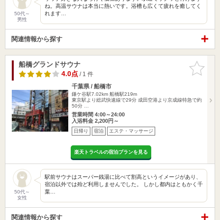
ね。高温サウナは本当に熱いです。浴槽も広くて疲れを癒してく
れます…
50代～
男性
関連情報から探す
船橋グランドサウナ
お気に入
りに追加
4.0点
/ 1 件
千葉県 / 船橋市
鎌ケ谷駅7.02km
船橋駅219m
東京駅より総武快速線で29分 成田空港より京成線特急で約
50分 …
営業時間 4:00～24:00
入浴料金 2,200円～
日帰り
宿泊
エステ・マッサージ
楽天トラベルの宿泊プランを見る
駅前サウナはスーパー銭湯に比べて割高というイメージがあり、
宿泊以外では殆ど利用しませんでした。 しかし都内はともかく千
葉…
50代～
女性
関連情報から探す