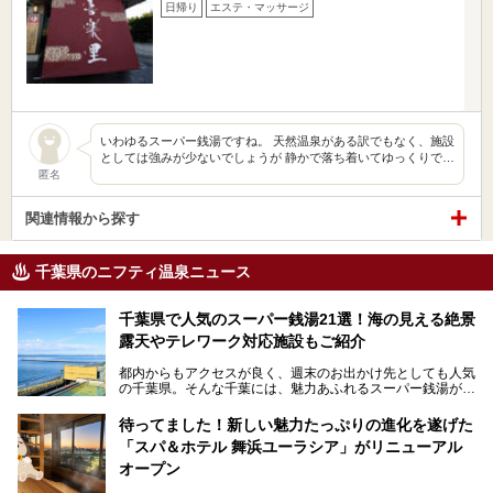
日帰り
エステ・マッサージ
いわゆるスーパー銭湯ですね。 天然温泉がある訳でもなく、施設
としては強みが少ないでしょうが 静かで落ち着いてゆっくりで…
匿名
関連情報から探す
千葉県のニフティ温泉ニュース
千葉県で人気のスーパー銭湯21選！海の見える絶景
露天やテレワーク対応施設もご紹介
都内からもアクセスが良く、週末のお出かけ先としても人気
の千葉県。そんな千葉には、魅力あふれるスーパー銭湯がた
くさんあります。
待ってました！新しい魅力たっぷりの進化を遂げた
「サウナでしっかりととのいたい」「海が見える絶景で非日
「スパ＆ホテル 舞浜ユーラシア」がリニューアル
常を味わいたい」「子連れでも気兼ねなく1日過ごした
い」。
オープン