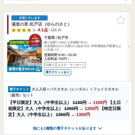
お気に入
今空いています
りに追加
湯楽の里 松戸店（ゆらのさと）
4.1点
/ 166 件
千葉県 / 松戸市
鎌ケ谷駅7.24km
上本郷駅787m
京成電鉄みのり台駅から徒歩15分 JR常磐線松戸駅東口よ
り京成バス…
営業時間 9:00～25:00
入浴料金 750円～
日帰り
エステ・マッサージ
電子チケットあり
大人入浴＋バスタオル（レンタル）＋フェイスタオル
電子チケット
（販売）セット
【平日限定】大人（中学生以上）
1130円
→
1100円
【土日
祝限定】大人（中学生以上）
1250円
→
1200円
【特定日限
定】大人（中学生以上）
1350円
→
1300円
他にも1種類の電子チケットがあります