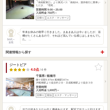
『南柏駅東口』より東武バス「南柏04」酒井根行に乗車い
ただき、『増尾…
営業時間 9:00～25:00
入浴料金 750円～
日帰り
エステ・マッサージ
年末お休みの朝早く行きました。まあまあ人は今いましたが、浴
槽がたくさんあるので、それほど混んでいる感じはしませんでし
た。 …
50代～
女性
関連情報から探す
ジートピア
お気に入
りに追加
4.0点
/ 4 件
千葉県 / 船橋市
鎌ケ谷駅6.97km
船橋駅347m
JR船橋駅より徒歩約２分・京成船橋駅より徒歩３分
営業時間
入浴料金 1,600円～
日帰り
宿泊
エステ・マッサージ
サウナ好きな人なら行く価値あります。駅近でサクッと行けます