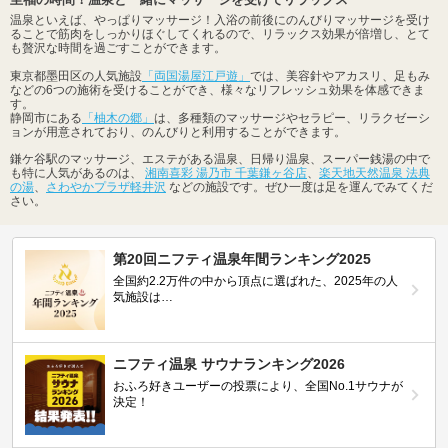
温泉といえば、やっぱりマッサージ！入浴の前後にのんびりマッサージを受け
ることで筋肉をしっかりほぐしてくれるので、リラックス効果が倍増し、とて
も贅沢な時間を過ごすことができます。
東京都墨田区の人気施設
「両国湯屋江戸遊」
では、美容針やアカスリ、足もみ
などの6つの施術を受けることができ、様々なリフレッシュ効果を体感できま
す。
静岡市にある
「柚木の郷」
は、多種類のマッサージやセラピー、リラクゼーシ
ョンが用意されており、のんびりと利用することができます。
鎌ケ谷駅のマッサージ、エステがある温泉、日帰り温泉、スーパー銭湯の中で
も特に人気があるのは、
湘南喜彩 湯乃市 千葉鎌ヶ谷店
、
楽天地天然温泉 法典
の湯
、
さわやかプラザ軽井沢
などの施設です。ぜひ一度は足を運んでみてくだ
さい。
第20回ニフティ温泉年間ランキング2025
全国約2.2万件の中から頂点に選ばれた、2025年の人
気施設は…
ニフティ温泉 サウナランキング2026
おふろ好きユーザーの投票により、全国No.1サウナが
決定！