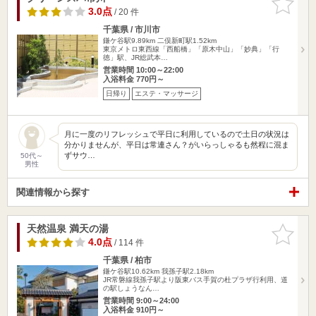
りに追加
3.0点
/ 20 件
千葉県 / 市川市
鎌ケ谷駅9.89km
二俣新町駅1.52km
東京メトロ東西線「西船橋」「原木中山」「妙典」「行
徳」駅、JR総武本…
営業時間 10:00～22:00
入浴料金 770円～
日帰り
エステ・マッサージ
月に一度のリフレッシュで平日に利用しているので土日の状況は
分かりませんが、平日は常連さん？がいらっしゃるも然程に混ま
ずサウ…
50代～
男性
関連情報から探す
天然温泉 満天の湯
お気に入
りに追加
4.0点
/ 114 件
千葉県 / 柏市
鎌ケ谷駅10.62km
我孫子駅2.18km
JR常磐線我孫子駅より阪東バス手賀の杜プラザ行利用、道
の駅しょうなん…
営業時間 9:00～24:00
入浴料金 910円～