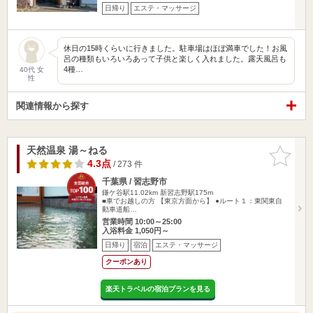
日帰り
エステ・マッサージ
休日の15時くらいに行きました。駐車場はほぼ満車でした！お風
呂の種類もいろいろあって子供と楽しく入れました。露天風呂も
4種…
40代 女
性
関連情報から探す
天然温泉 湯～ねる
お気に入
りに追加
4.3点
/ 273 件
千葉県 / 習志野市
鎌ケ谷駅11.02km
新習志野駅175m
■車でお越しの方 【東京方面から】 ●ルート１：東関東自
動車道船…
営業時間 10:00～25:00
入浴料金 1,050円～
日帰り
宿泊
エステ・マッサージ
クーポンあり
楽天トラベルの宿泊プランを見る