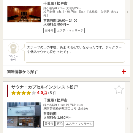
千葉県 / 松戸市
鎌ケ谷駅8.78km
矢切駅29m
松戸街道（市川・松戸線）沿い 【北総線 矢切駅 徒歩1
分】
営業時間 10:00～24:00
入浴料金 850円～
日帰り
エステ・マッサージ
スポーツの日の午後、あまり混んでいなかったです。ジャグジー
や低温サウナも良かったです。
50代～
女性
関連情報から探す
サウナ・カプセルインクレスト松戸
お気に入
りに追加
4.0点
/ 5 件
千葉県 / 松戸市
鎌ケ谷駅9.13km
松戸駅102m
JR常磐線松戸駅西口より 徒歩1分
営業時間
入浴料金 1,080円～
日帰り
宿泊
エステ・マッサージ