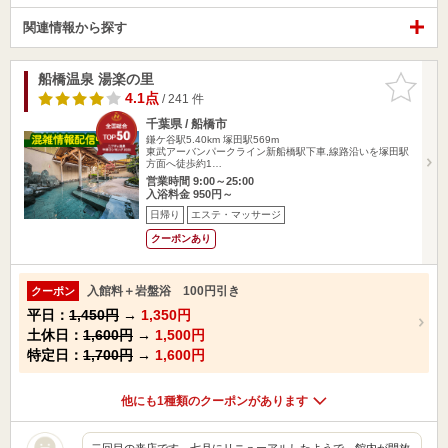
関連情報から探す
船橋温泉 湯楽の里
お気に入
りに追加
4.1点
/ 241 件
千葉県 / 船橋市
鎌ケ谷駅5.40km
塚田駅569m
東武アーバンパークライン新船橋駅下車,線路沿いを塚田駅
方面へ徒歩約1…
営業時間 9:00～25:00
入浴料金 950円～
日帰り
エステ・マッサージ
クーポンあり
入館料＋岩盤浴 100円引き
クーポン
平日：
1,450円
→
1,350円
土休日：
1,600円
→
1,500円
特定日：
1,700円
→
1,600円
他にも1種類のクーポンがあります
二回目の来店です。七月にリニューアルしたようで、館内が開放