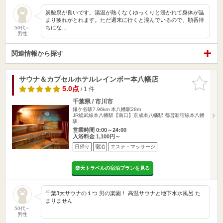
炭酸泉が良いです。湯温が熱くなくゆっくりと浸かれて身体が温
まり疲れがとれます。ただ週末に行くと混んでいるので、順番待
ちにな…
50代～
男性
関連情報から探す
サウナ＆カプセルホテルレインボー本八幡店
お気に入
りに追加
5.0点
/ 1 件
千葉県 / 市川市
鎌ケ谷駅7.96km
本八幡駅28m
JR総武線本八幡駅【南口】京成本八幡駅 都営新宿線本八幡
駅
営業時間 0:00～24:00
入浴料金 1,100円～
日帰り
宿泊
エステ・マッサージ
楽天トラベルの宿泊プランを見る
千葉3大サウナの１つ 男の楽園！ 高温サウナと地下水水風呂 た
まりません
50代～
男性