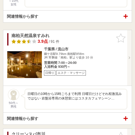
～10代
女性
関連情報から探す
南柏天然温泉すみれ
お気に入
りに追加
3.9点
/ 91 件
千葉県 / 流山市
鎌ケ谷駅9.79km
南柏駅858m
JR 常磐線「南柏」駅より徒歩 10 分
営業時間 7:00～24:00
入浴料金 930円～
日帰り
エステ・マッサージ
日曜日の10時から15時ごろまで利用 日曜日だけどそれ程激混み
ではない 岩盤浴専用の休憩室にはコスタカフェマシーン…
50代～
男性
関連情報から探す
クリーンスパ市川
お気に入