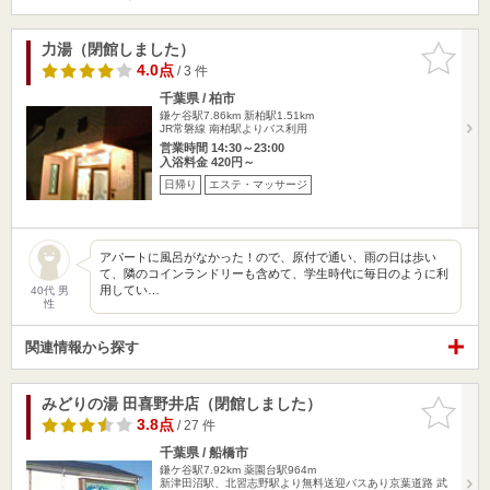
力湯（閉館しました）
お気に入
りに追加
4.0点
/ 3 件
千葉県 / 柏市
鎌ケ谷駅7.86km
新柏駅1.51km
JR常磐線 南柏駅よりバス利用
営業時間 14:30～23:00
入浴料金 420円～
日帰り
エステ・マッサージ
アパートに風呂がなかった！ので、原付で通い、雨の日は歩い
て、隣のコインランドリーも含めて、学生時代に毎日のように利
用してい…
40代 男
性
関連情報から探す
みどりの湯 田喜野井店（閉館しました）
お気に入
りに追加
3.8点
/ 27 件
千葉県 / 船橋市
鎌ケ谷駅7.92km
薬園台駅964m
新津田沼駅、北習志野駅より無料送迎バスあり京葉道路 武