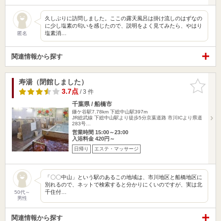
久しぶりに訪問しました。ここの露天風呂は掛け流しのはずなの
に少し塩素の匂いを感じたので、説明をよく見てみたら、やはり
塩素消…
匿名
関連情報から探す
寿湯（閉館しました）
お気に入
りに追加
3.7点
/ 3 件
千葉県 / 船橋市
鎌ケ谷駅7.78km
下総中山駅397m
JR総武線 下総中山駅より徒歩5分京葉道路 市川ICより県道
283号…
営業時間 15:00～23:00
入浴料金 420円～
日帰り
エステ・マッサージ
「〇〇中山」という駅のあるこの地域は、市川地区と船橋地区に
別れるので、ネットで検索すると分かりにくいのですが、実は北
千住付…
50代～
男性
関連情報から探す