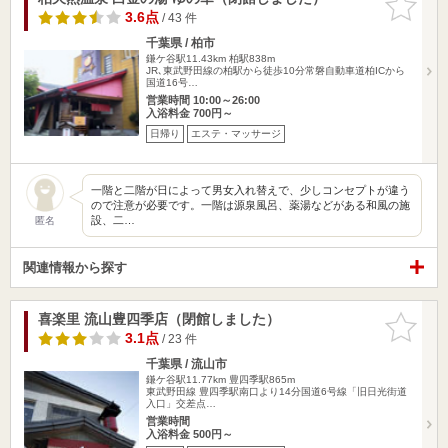
りに追加
3.6点
/ 43 件
千葉県 / 柏市
鎌ケ谷駅11.43km
柏駅838m
JR､東武野田線の柏駅から徒歩10分常磐自動車道柏ICから
国道16号…
営業時間 10:00～26:00
入浴料金 700円～
日帰り
エステ・マッサージ
一階と二階が日によって男女入れ替えで、少しコンセプトが違う
ので注意が必要です。一階は源泉風呂、薬湯などがある和風の施
設、二…
匿名
関連情報から探す
喜楽里 流山豊四季店（閉館しました）
お気に入
りに追加
3.1点
/ 23 件
千葉県 / 流山市
鎌ケ谷駅11.77km
豊四季駅865m
東武野田線 豊四季駅南口より14分国道6号線「旧日光街道
入口」交差点…
営業時間
入浴料金 500円～