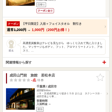
日帰り
クーポンあり
【平日限定】入浴＋フェイスタオル 割引き
クーポン
通常
1,200円
→
1,000円（200円お得！）
高濃度炭酸泉はテレビを見ながら ゆっくり入れて気に入りまし
た。マッサージもボディ、フット、アロマトリートメント、アカ
スリ、…
匿名
関連情報から探す
成田山門前 旅館 若松本店
お気に入
りに追加
-点
/ 0 件
千葉県 / 成田市
成田駅846m
ＪＲ・京成成田駅より徒歩１５分 または タクシー３分・
成田空港より車…
営業時間
入浴料金 ～
宿泊