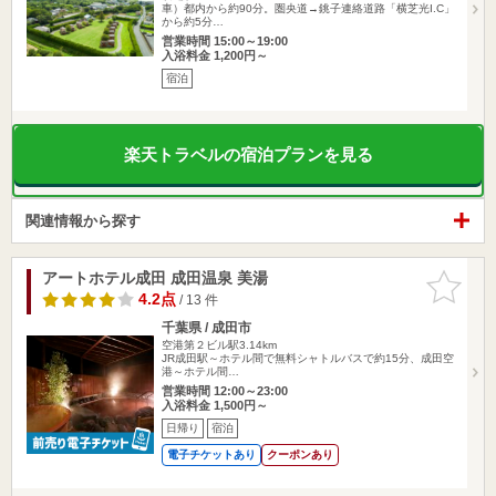
車）都内から約90分。圏央道→銚子連絡道路「横芝光I.C」
から約5分…
営業時間 15:00～19:00
入浴料金 1,200円～
宿泊
楽天トラベルの宿泊プランを見る
関連情報から探す
アートホテル成田 成田温泉 美湯
お気に入
りに追加
4.2点
/ 13 件
千葉県 / 成田市
空港第２ビル駅3.14km
JR成田駅～ホテル間で無料シャトルバスで約15分、成田空
港～ホテル間…
営業時間 12:00～23:00
入浴料金 1,500円～
日帰り
宿泊
電子チケットあり
クーポンあり