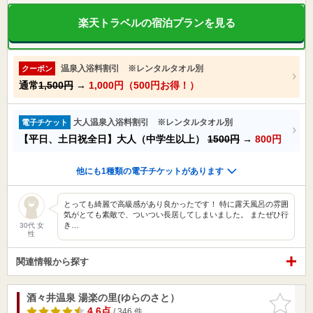
楽天トラベルの宿泊プランを見る
温泉入浴料割引 ※レンタルタオル別
クーポン
通常
1,500円
→
1,000円（500円お得！）
大人温泉入浴料割引 ※レンタルタオル別
電子チケット
【平日、土日祝全日】大人（中学生以上）
1500円
→
800円
他にも1種類の電子チケットがあります
とっても綺麗で高級感があり良かったです！ 特に露天風呂の雰囲
気がとても素敵で、ついつい長居してしまいました。 またぜひ行
き…
30代 女
性
関連情報から探す
酒々井温泉 湯楽の里(ゆらのさと）
お気に入
りに追加
4.6点
/ 346 件