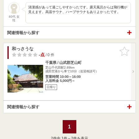
清潔感があって過ごしやすかったです。露天風呂からは飛行機が
見えます。高温サウナ、ハーブサウナもありよかったです。
40代 女
性
関連情報から探す
和っさうな
お気に入
りに追加
-点
/ 0 件
千葉県 / 山武郡芝山町
芝山千代田駅2.89km
成田空港から車で10分（送迎相談可）
営業時間 10:00～16:00
入浴料金 5,000円～
日帰り
関連情報から探す
1
2
件中 1件～2件を表示