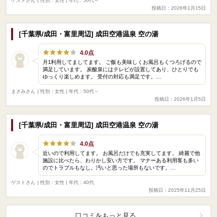
ゲストさん
| 性別：女性 | 年代：50代～
投稿日：2026年1月15日
[千葉県/成田・富里周辺] 成田空港温泉 空の湯
4.0点
月1利用してましてます。 ご飯も美味しくお風呂もくつろげるので
満足しています。 炭酸泉にはテレビが設置してあり、ひとりでも
ゆっくり楽しめます。 受付の対応も満足です。…
まさみさん
| 性別：女性 | 年代：50代～
投稿日：2026年1月5日
[千葉県/成田・富里周辺] 成田空港温泉 空の湯
4.0点
近いので利用してます。 お風呂だけでも充実してます。 綺麗で他
施設に比べたら、わりかし安い方です。 マナーある利用客も多い
のでトラブルもなし。汚いと思った場所もないです。…
ゲストさん
| 性別：女性 | 年代：40代
投稿日：2025年11月25日
口コミをもっと見る