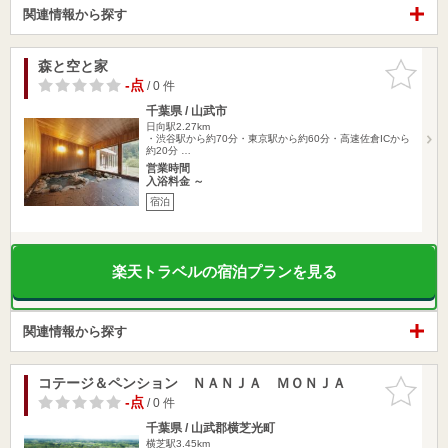
関連情報から探す
森と空と家
お気に入
りに追加
-点
/ 0 件
千葉県 / 山武市
日向駅2.27km
・渋谷駅から約70分・東京駅から約60分・高速佐倉ICから
約20分 …
営業時間
入浴料金 ～
宿泊
楽天トラベルの宿泊プランを見る
関連情報から探す
コテージ＆ペンション ＮＡＮＪＡ ＭＯＮＪＡ
お気に入
りに追加
-点
/ 0 件
千葉県 / 山武郡横芝光町
横芝駅3.45km