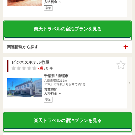
入浴料金 ～
宿泊
楽天トラベルの宿泊プランを見る
関連情報から探す
ビジネスホテル竹屋
お気に入
りに追加
-点
/ 0 件
千葉県 / 匝瑳市
八日市場駅335m
JR八日市場駅よりお車で約3分
営業時間
入浴料金 ～
宿泊
楽天トラベルの宿泊プランを見る