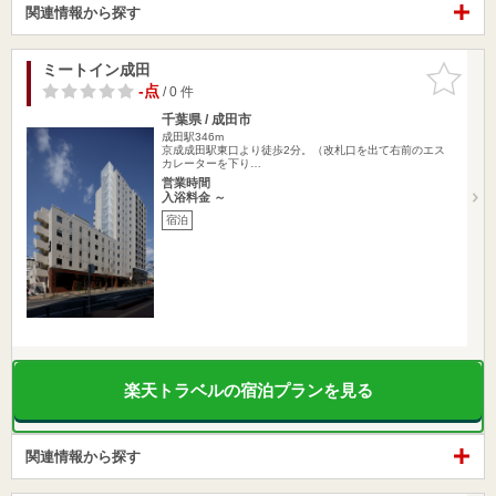
関連情報から探す
ミートイン成田
お気に入
りに追加
-点
/ 0 件
千葉県 / 成田市
成田駅346m
京成成田駅東口より徒歩2分。（改札口を出て右前のエス
カレーターを下り…
営業時間
入浴料金 ～
宿泊
楽天トラベルの宿泊プランを見る
関連情報から探す