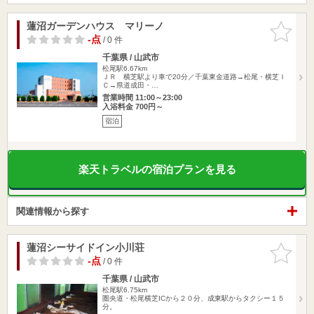
蓮沼ガーデンハウス マリーノ
お気に入
りに追加
-点
/ 0 件
千葉県 / 山武市
松尾駅6.67km
ＪＲ 横芝駅より車で20分／千葉東金道路→松尾・横芝Ｉ
Ｃ→県道成田・…
営業時間 11:00～23:00
入浴料金 700円～
宿泊
楽天トラベルの宿泊プランを見る
関連情報から探す
蓮沼シーサイドイン小川荘
お気に入
りに追加
-点
/ 0 件
千葉県 / 山武市
松尾駅6.75km
圏央道・松尾横芝ICから２０分、成東駅からタクシー１５
分。