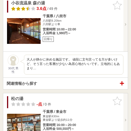
小谷流温泉 森の湯
お気に入
りに追加
3.6点
/ 49 件
千葉県 / 八街市
八街駅6.20km
八街駅より車
営業時間 10:00～22:00
入浴料金 1,980円～
日帰り
大人が静かに休める施設です。 値段に文句言ってる方が多いけ
ど、そう言った客層が少ない為居心地がいいです。立地的にもあ
まり…
30代 男
性
関連情報から探す
松の湯
お気に入
りに追加
-点
/ 0 件
千葉県 / 東金市
東金駅430m
東金駅より徒歩約11分
営業時間 16:00～20:00
入浴料金 500,550円～