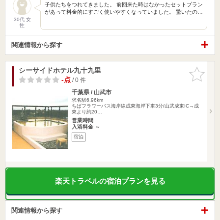
子供たちをつれてきました。 前回来た時はなかったセットプラン
があって料金的にすごく使いやすくなっていました。 驚いたの…
30代 女
性
関連情報から探す
シーサイドホテル九十九里
お気に入
りに追加
-点
/ 0 件
千葉県 / 山武市
求名駅6.96km
ちばフラワーバス海岸線成東海岸下車3分/山武成東IC→成
東より約20…
営業時間
入浴料金 ～
宿泊
楽天トラベルの宿泊プランを見る
関連情報から探す