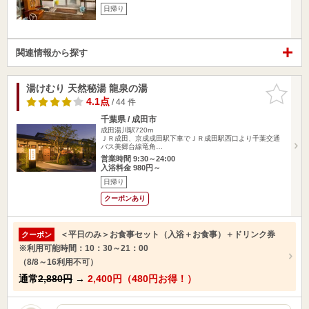
日帰り
関連情報から探す
湯けむり 天然秘湯 龍泉の湯
お気に入
りに追加
4.1点
/ 44 件
千葉県 / 成田市
成田湯川駅720m
ＪＲ成田、京成成田駅下車でＪＲ成田駅西口より千葉交通
バス美郷台線竜角…
営業時間 9:30～24:00
入浴料金 980円～
日帰り
クーポンあり
＜平日のみ＞お食事セット（入浴＋お食事）＋ドリンク券
クーポン
※利用可能時間：10：30～21：00
（8/8～16利用不可）
通常
2,880円
→
2,400円（480円お得！）