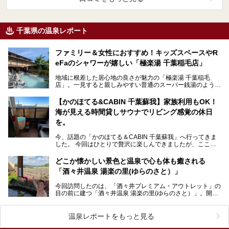
千葉県の温泉レポート
ファミリー＆女性におすすめ！キッズスペースやR
eFaのシャワーが嬉しい「極楽湯 千葉稲毛店」
地域に根差した居心地の良さが魅力の「極楽湯 千葉稲毛
店」。一見すると親しみやすい普通のスーパー銭湯のようで
すが、実際に現地を訪れてみると、他にはないこだわりが
隠…
【かのほてる&CABIN 千葉蘇我】家族利用もOK！
海が見える時間貸しサウナでリビング感覚の休日
を。
今、話題の「かのほてる＆CABIN 千葉蘇我」へ行ってきま
した。 今回はひとりで贅沢に楽しんできましたが、ここは
大切な人と過ごすのにもぴったりな場所。貸切だから…
どこか懐かしい景色と温泉で心も体も癒される
「酒々井温泉 湯楽の里(ゆらのさと）」
今回訪問したのは、「酒々井プレミアム・アウトレット」の
目の前に建つ「酒々井温泉 湯楽の里(ゆらのさと）」。開放
的な大空のもとでゆったり浸かれる源泉かけ流しの天然…
温泉レポートをもっと見る