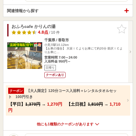
関連情報から探す
おふろcafe かりんの湯
お気に入
りに追加
4.8点
/ 10 件
千葉県 / 香取市
小見川駅10.12km
【お車の場合】 大栄ＩＣよりお車にて約20分 助沢ＩＣよ
りお車に…
営業時間 7:00～24:00
入浴料金 950円～
日帰り
クーポンあり
【大人限定】120分コース入浴料＋レンタルタオルセッ
クーポン
ト 100円引き
【平日】
1,370円
→
1,270円
【土日祝】
1,810円
→
1,710
円
他にも1種類のクーポンがあります