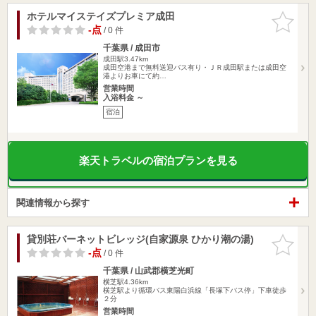
ホテルマイステイズプレミア成田
お気に入
りに追加
-点
/ 0 件
千葉県 / 成田市
成田駅3.47km
成田空港まで無料送迎バス有り・ＪＲ成田駅または成田空
港よりお車にて約…
営業時間
入浴料金 ～
宿泊
楽天トラベルの宿泊プランを見る
関連情報から探す
貸別荘バーネットビレッジ(自家源泉 ひかり潮の湯)
お気に入
りに追加
-点
/ 0 件
千葉県 / 山武郡横芝光町
横芝駅4.36km
横芝駅より循環バス東陽白浜線「長塚下バス停」下車徒歩
２分
営業時間