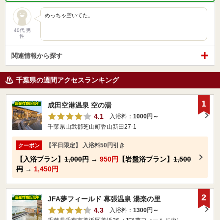
めっちゃ空いてた。
40代 男
性
関連情報から探す
千葉県の週間アクセスランキング
1
成田空港温泉 空の湯
4.1
入浴料：
1000円～
千葉県山武郡芝山町香山新田27-1
【平日限定】 入浴料50円引き
クーポン
【入浴プラン】
1,000円
→
950円
【岩盤浴プラン】
1,500
円
→
1,450円
2
JFA夢フィールド 幕張温泉 湯楽の里
4.3
入浴料：
1300円～