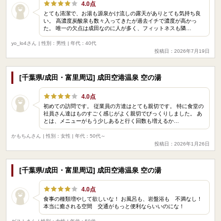
4.0点
とても清潔で、お湯も源泉かけ流しの露天がありとても気持ち良
い。 高濃度炭酸泉も数々入ってきたが過去イチで濃度が高かっ
た。 唯一の欠点は成田なのに人が多く、フィットネスも隣…
yo_lo4さん
| 性別：男性 | 年代：40代
投稿日：2026年7月19日
[千葉県/成田・富里周辺] 成田空港温泉 空の湯
4.0点
初めての訪問です。 従業員の方達はとても親切です。 特に食堂の
社員さん達はものすごく感じがよく親切でびっくりしました。 あ
とは、メニューがもう少しあると行く回数も増えるか…
かもちんさん
| 性別：女性 | 年代：50代～
投稿日：2026年1月26日
[千葉県/成田・富里周辺] 成田空港温泉 空の湯
4.0点
食事の種類増やして欲しいな！ お風呂も、岩盤浴も 不満なし！
本当に癒される空間 交通がもっと便利ならいいのにな！