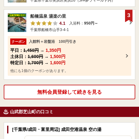
千葉県千葉市美浜区美浜26（JFA夢フィールド内）
3
船橋温泉 湯楽の里
4.1
入浴料：
950円～
千葉県船橋市山手3-4-1
入館料＋岩盤浴 100円引き
クーポン
平日：
1,450円
→
1,350円
土休日：
1,600円
→
1,500円
特定日：
1,700円
→
1,600円
他にも1個のクーポンがあります。
無料会員登録して続きを見る
山武郡芝山町の口コミ
[千葉県/成田・富里周辺] 成田空港温泉 空の湯