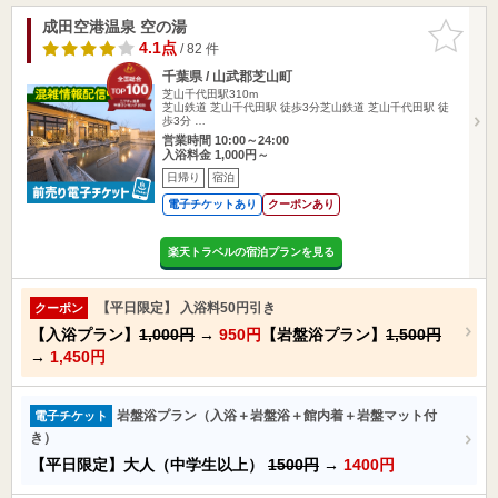
成田空港温泉 空の湯
お気に入
りに追加
4.1点
/ 82 件
千葉県 / 山武郡芝山町
芝山千代田駅310m
芝山鉄道 芝山千代田駅 徒歩3分芝山鉄道 芝山千代田駅 徒
歩3分 …
営業時間 10:00～24:00
入浴料金 1,000円～
日帰り
宿泊
電子チケットあり
クーポンあり
楽天トラベルの宿泊プランを見る
【平日限定】 入浴料50円引き
クーポン
【入浴プラン】
1,000円
→
950円
【岩盤浴プラン】
1,500円
→
1,450円
岩盤浴プラン（入浴＋岩盤浴＋館内着＋岩盤マット付
電子チケット
き）
【平日限定】大人（中学生以上）
1500円
→
1400円