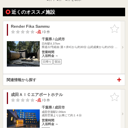
近くのオススメ施設
Render Fika Sammu
お気に入
りに追加
-点
/ 0 件
千葉県 / 山武市
日向駅4.37km
県道22号経由 酒々井ICから約30分 山武成東から約15分 …
営業時間
入浴料金 ～
日帰り
宿泊
関連情報から探す
成田ＡＩＣエアポートホテル
お気に入
りに追加
-点
/ 0 件
千葉県 / 成田市
成田空港駅2.06km
成田空港よりお車にて約１４分
営業時間
入浴料金 ～