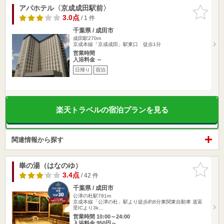
アパホテル〈京成成田駅前〉
お気に入
りに追加
3.0点
/ 1 件
千葉県 / 成田市
成田駅270m
京成本線「京成成田」駅東口 徒歩1分
営業時間
入浴料金 ～
日帰り
宿泊
楽天トラベルの宿泊プランを見る
関連情報から探す
崋の湯（はなのゆ）
お気に入
りに追加
3.4点
/ 42 件
千葉県 / 成田市
公津の杜駅781m
京成本線「公津の杜」駅より徒歩約8分東関東自動車 道富
里ICより3k…
営業時間 10:00～24:00
入浴料金 950円～