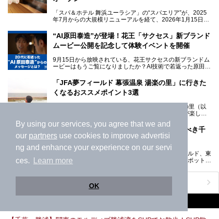
そんな多様なニーズに応える施設が揃っているため、その日
「スパ＆ホテル 舞浜ユーラシア」の“スパエリア”が、2025
の目的に合った施設がきっと見つかるはずです。
年7月からの大規模リニューアルを経て、2026年1月15日
（木）に再オープン！
さらに最近では、24時間営業で深夜まで滞在できる施設
“AI原田泰造”が登場！花王「サクセス」新ブランド
や、テレワーク・コワーキングスペースを備えた仕事もでき
新設エリアや生まれ変わった浴場・サウナの魅力を、人気キ
るスパも増えており、ただの入浴施設にとどまらない進化を
ムービー公開を記念して体験イベントを開催
ャラクター「ユーラシわん」と一緒にご紹介します。必見の
遂げています。
マル秘情報がたっぷり。ぜひチェックしてみてください！
9月15日から放映されている、花王サクセスの新ブランドム
───
本記事では、人気スーパー銭湯から絶景施設、コワーキング
ービーはもうご覧になりましたか？AI技術で若返った原田泰
提供元：SPA＆HOTEL舞浜ユーラシア【PR】
スペースや休憩スペースが充実した施設、子連れファミリー
造さんが登場して、“前を向くチカラに”というメッセージを
この記事はSPA＆HOTEL舞浜ユーラシアのPRレポート記事
向けの施設など、目的に合わせたおすすめの施設を紹介しま
伝えるムービーです。公開を記念して、スパメッツァおおた
です。
「JFA夢フィールド 幕張温泉 湯楽の里」に行きた
す。
か竜泉寺の湯にて体験イベントを開催。花王サクセスの製品
くなるおススメポイント3選
が無料で試せるチャンスです！
千葉県でスーパー銭湯選びに困った際は、ぜひ参考にしてく
───
ださい。
千葉市美浜区の「JFA夢フィールド 幕張温泉 湯楽の里（以
提供元：花王株式会社【PR】
下、幕張温泉 湯楽の里）」は、東京湾一望の絶景が楽しめ
この記事は花王株式会社商品のPRレポート記事です。
る日帰り温泉です。
By using our services, you agree that we and
設備も天然温泉の露天風呂、サウナ、岩盤浴のほか、高濃度
【2025年最新】千葉県民注目！一度は入るべき千
炭酸泉、海の見えるお休み処や食事処、展望抜群の屋上ま
our
partners
use cookies to improve advertisi
葉の温泉・スパ34選
で、年代を問わずたっぷり楽しめます。
ng and enhance your experience on our servi
東京ディズニーランド、マザー牧場、鴨川シーワールド、東
今回は人気のこの施設の中でも、特におススメしたい3つの
ces.
Learn more
京ドイツ村、海ほたるなど、千葉には遊べる有名スポットが
ポイントについて厳選してお届けします。読めばきっと、行
たくさん。そんな千葉県は温泉・スパもすごいんです！千葉
きたくなること間違いなし！
県で生まれ、千葉県で育ち、つい最近まで千葉在住だった私
がお勧めする、一度は入るべき千葉の温泉・スパ34選をま
ニフティ温泉ニュースTOPへ
OK
とめました。
おすすめのアクティビティ情報