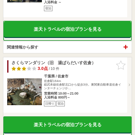
入浴料金 ～
宿泊
楽天トラベルの宿泊プランを見る
関連情報から探す
さくらマンダリン（旧 湯ぱらだいす佐倉）
お気に入
りに追加
3.0点
/ 10 件
千葉県 / 佐倉市
佐倉駅164m
総武本線佐倉駅北口から徒歩3分。東関東自動車道佐倉イ
ンターチェンジか…
営業時間 10:00～21:00
入浴料金 800円～
日帰り
宿泊
楽天トラベルの宿泊プランを見る