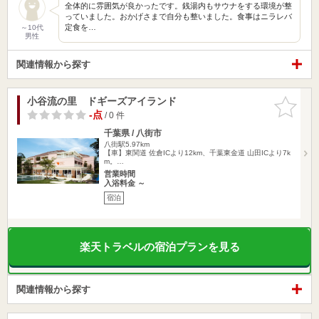
全体的に雰囲気が良かったです。銭湯内もサウナをする環境が整
っていました。おかげさまで自分も整いました。食事はニラレバ
定食を…
～10代
男性
関連情報から探す
小谷流の里 ドギーズアイランド
お気に入
りに追加
-点
/ 0 件
千葉県 / 八街市
八街駅5.97km
【車】東関道 佐倉ICより12km、千葉東金道 山田ICより7k
m。…
営業時間
入浴料金 ～
宿泊
楽天トラベルの宿泊プランを見る
関連情報から探す