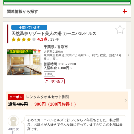
関連情報から探す
お気に入
今空いています
りに追加
天然温泉リゾート美人の湯 カーニバルヒルズ
4.3点
/ 13 件
千葉県 / 香取市
大戸駅9.20km
東関東自動車道 大栄ICより約5km。約7分程度。国道51号
経由、桜…
営業時間 9:30～22:00
入浴料金 1,100円～
日帰り
クーポンあり
レンタルタオルセット割引
クーポン
通常
400円
→
300円（100円お得！）
初めてカーニバルヒルズに行ってから２年経ちました。私は温
泉、お風呂が大好きで色んな所に行っていますがここのお湯は最
高です。…
40代 女
性