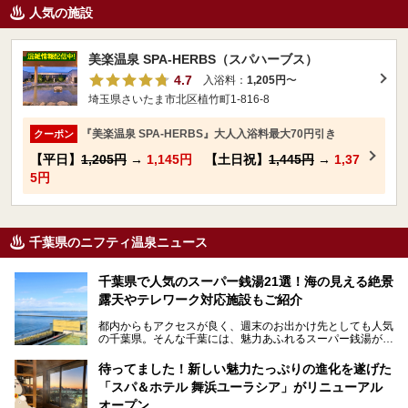
人気の施設
美楽温泉 SPA-HERBS（スパハーブス）
4.7
入浴料：
1,205円
〜
埼玉県さいたま市北区植竹町1-816-8
『美楽温泉 SPA-HERBS』大人入浴料最大70円引き
クーポン
【平日】
1,205円
→
1,145円
【土日祝】
1,445円
→
1,37
5円
千葉県のニフティ温泉ニュース
千葉県で人気のスーパー銭湯21選！海の見える絶景
露天やテレワーク対応施設もご紹介
都内からもアクセスが良く、週末のお出かけ先としても人気
の千葉県。そんな千葉には、魅力あふれるスーパー銭湯がた
くさんあります。
待ってました！新しい魅力たっぷりの進化を遂げた
「サウナでしっかりととのいたい」「海が見える絶景で非日
「スパ＆ホテル 舞浜ユーラシア」がリニューアル
常を味わいたい」「子連れでも気兼ねなく1日過ごした
い」。
オープン