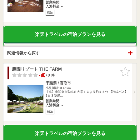
営業時間
入浴料金 ～
宿泊
楽天トラベルの宿泊プランを見る
関連情報から探す
農園リゾート THE FARM
お気に入
りに追加
-点
/ 0 件
千葉県 / 香取市
小見川駅10.46km
【車】東関東自動車道大栄ＩＣより約１５分 【路線バス】
1日３便運…
営業時間
入浴料金 ～
宿泊
楽天トラベルの宿泊プランを見る