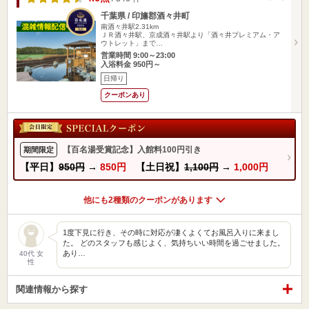
千葉県 / 印旛郡酒々井町
南酒々井駅2.31km
ＪＲ酒々井駅、京成酒々井駅より「酒々井プレミアム・ア
ウトレット」まで…
営業時間 9:00～23:00
入浴料金 950円～
日帰り
クーポンあり
【百名湯受賞記念】入館料100円引き
期間限定
【平日】
950円
→
850円
【土日祝】
1,100円
→
1,000円
他にも2種類のクーポンがあります
1度下見に行き、その時に対応が凄くよくてお風呂入りに来まし
た。 どのスタッフも感じよく、気持ちいい時間を過ごせました。
あり…
40代 女
性
関連情報から探す