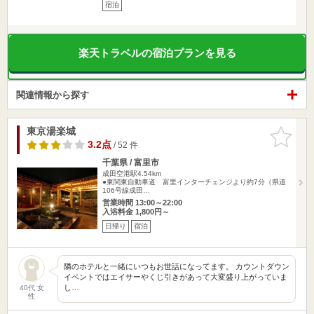
宿泊
楽天トラベルの宿泊プランを見る
関連情報から探す
東京湯楽城
お気に入
りに追加
3.2点
/ 52 件
千葉県 / 富里市
成田空港駅4.54km
●東関東自動車道 富里インターチェンジより約7分（県道
106号線成田…
営業時間 13:00～22:00
入浴料金 1,800円～
日帰り
宿泊
隣のホテルと一緒にいつもお世話になってます。 カウントダウン
イベントではエイサーやくじ引きがあって大変盛り上がっていま
し…
40代 女
性