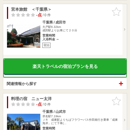
宮本旅館 ＜千葉県＞
お気に入
りに追加
-点
/ 0 件
千葉県 / 成田市
大戸駅6.32km
成田駅よりお車にて２０分
営業時間
入浴料金 ～
宿泊
楽天トラベルの宿泊プランを見る
関連情報から探す
料理の宿 ニュー太洋
お気に入
りに追加
-点
/ 0 件
千葉県 / 山武市
求名駅7.19km
ＪＲ 成東駅よりちばフラワーバス作田南行き乗車「成東
海岸」にて下車(…
営業時間