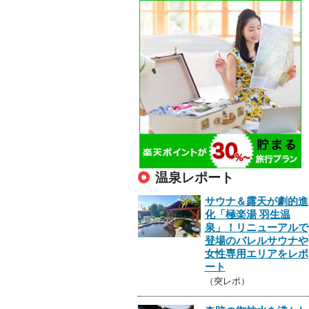
温泉レポート
サウナ＆露天が劇的進
化「極楽湯 羽生温
泉」！リニューアルで
登場のバレルサウナや
女性専用エリアをレポ
ート
（突レポ）