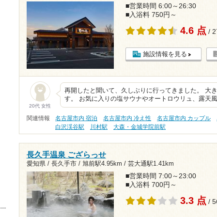
■営業時間 6:00～26:30
■入浴料 750円～
4.6 点
/ 
施設情報を見る
再開したと聞いて、久しぶりに行ってきました。 大
す。 お気に入りの塩サウナやオートロウリュ、露天
20代 女性
関連情報
名古屋市内 宿泊
名古屋市内 冷え性
名古屋市内 カップル
白沢渓谷駅
川村駅
大森・金城学院前駅
長久手温泉 ござらっせ
愛知県 / 長久手市 /
旭前駅4.95km
/
芸大通駅1.41km
■営業時間 7:00～23:00
■入浴料 700円～
3.3 点
/ 