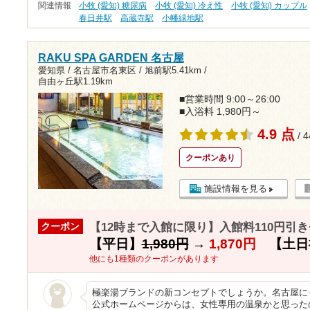
関連情報
小牧 (愛知) 糖尿病
小牧 (愛知) 冷え性
小牧 (愛知) カップル
春日井駅
高蔵寺駅
小幡緑地駅
RAKU SPA GARDEN 名古屋
愛知県 / 名古屋市名東区 /
旭前駅5.41km
/
自由ヶ丘駅1.19km
■営業時間 9:00～26:00
■入浴料 1,980円～
4.9 点
/ 
クーポンあり
施設情報を見る
【12時まで入館に限り】入館料110円引
クーポン
【平日】
1,980円
→
1,870円
【土日
他にも1種類のクーポンがあります
極楽湯ブランドの新コンセプトでしょうか。名古屋にも
公式ホームページからは、女性専用の温泉かと思った