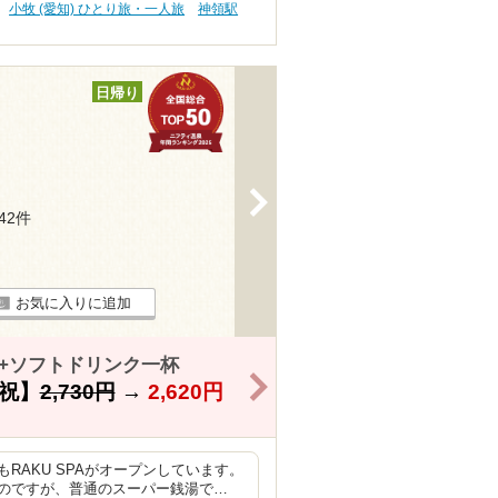
小牧 (愛知) ひとり旅・一人旅
神領駅
日帰り
>
442件
お気に入りに追加
き+ソフトドリンク一杯
>
祝】
2,730円
→
2,620円
RAKU SPAがオープンしています。
のですが、普通のスーパー銭湯で…