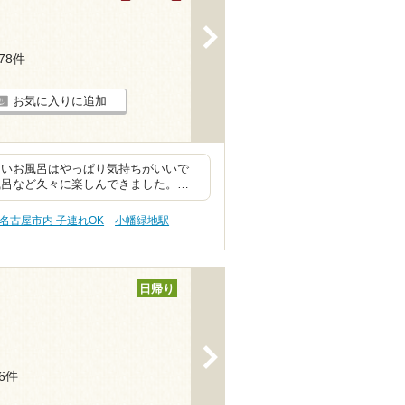
>
278件
お気に入りに追加
きいお風呂はやっぱり気持ちがいいで
風呂など久々に楽しんできました。…
名古屋市内 子連れOK
小幡緑地駅
日帰り
>
56件