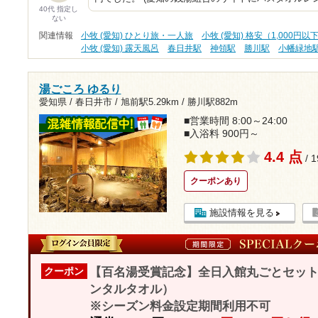
40代 指定し
ない
関連情報
小牧 (愛知) ひとり旅・一人旅
小牧 (愛知) 格安（1,000円以
小牧 (愛知) 露天風呂
春日井駅
神領駅
勝川駅
小幡緑地
湯ごころ ゆるり
愛知県 / 春日井市 /
旭前駅5.29km
/
勝川駅882m
■営業時間 8:00～24:00
■入浴料 900円～
4.4 点
/ 
クーポンあり
施設情報を見る
【百名湯受賞記念】全日入館丸ごとセット
クーポン
ンタルタオル）
※シーズン料金設定期間利用不可