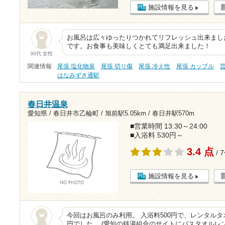
施設情報を見る
お風呂は広々ゆったりつかれてリフレッシュ出来まし
です。お食事も美味しくとても満足出来ました！
30代 女性
関連情報
尾張 塩化物泉
尾張 切り傷
尾張 冷え性
尾張 カップル
はなみずき通駅
春日井温泉
愛知県 / 春日井市乙輪町 /
旭前駅5.05km
/
春日井駅570m
■営業時間 13:30～24:00
■入浴料 530円～
3.4 点
/ 
施設情報を見る
今回はお風呂のみ利用。 入浴料500円で、レンタルタ
円でした。 (愛知の銭湯組合のサイトにバスタオルレ