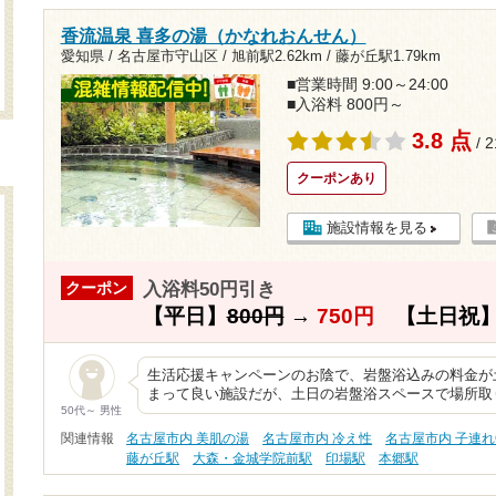
香流温泉 喜多の湯（かなれおんせん）
愛知県 / 名古屋市守山区 /
旭前駅2.62km
/
藤が丘駅1.79km
■営業時間 9:00～24:00
■入浴料 800円～
3.8 点
/ 
クーポンあり
施設情報を見る
入浴料50円引き
クーポン
【平日】
800円
→
750円
【土日祝
生活応援キャンペーンのお陰で、岩盤浴込みの料金が
まって良い施設だが、土日の岩盤浴スペースで場所取
50代～ 男性
関連情報
名古屋市内 美肌の湯
名古屋市内 冷え性
名古屋市内 子連れ
藤が丘駅
大森・金城学院前駅
印場駅
本郷駅