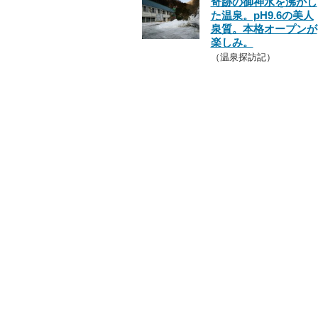
奇跡の御神水を沸かし
た温泉。pH9.6の美人
泉質。本格オープンが
楽しみ。
（温泉探訪記）