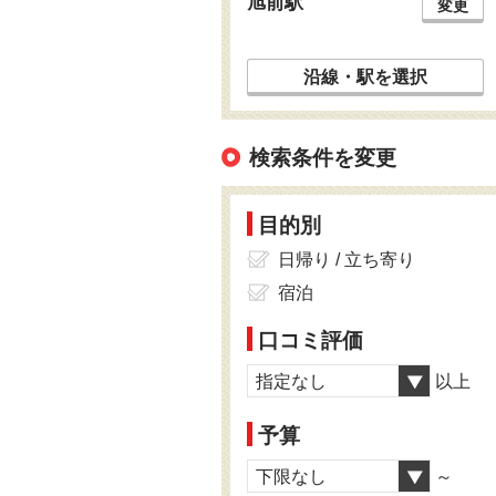
旭前駅
変更
沿線・駅を選択
検索条件を変更
目的別
日帰り / 立ち寄り
宿泊
口コミ評価
指定なし
以上
予算
下限なし
～