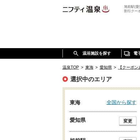
旭前駅(
割引クー
温浴施設を探す
電
温泉TOP
>
東海
>
愛知県
>
【クーポン
選択中のエリア
全国から探す
東海
愛知県
変更