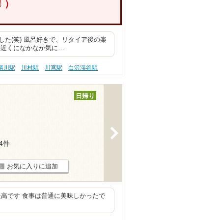
！）
た(笑) 風呂好きで、リタイア後の楽
の近くになかなか気に…
勝川駅
川村駅
川宮駅
白沢渓谷駅
日帰り
>
14件
お気に入りに追加
最高です 食事は普通に美味しかったで