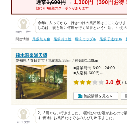
通常
1,690円
→
1,300円（390円お得
他にも3種類のクーポンがあります
今年に入ってから、行きつけの風呂屋はここになりまし
しみは、妻と週に何度か行く温泉という生活。 いえ
50代～ 男性
関連情報
尾張 切り傷
尾張 冷え性
尾張 カップル
尾張 子連れOK
篠木温泉満天望
愛知県 / 春日井市 /
旭前駅5.38km
/
神領駅1.10km
■営業時間 6:00～24:00
■入浴料 600円～
3.0 点
/ 
施設情報を見る
2、3回ぐらい行きました。 寝転びのお湯があるので
す 普通にお風呂だけでものんびり出来ました。
40代 女性