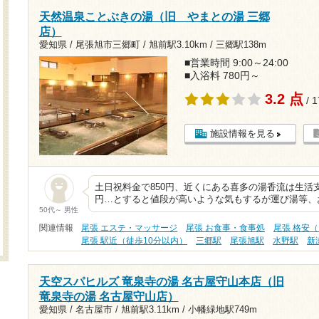
天然温泉ことぶきの湯（旧 やまとの湯 三郷
店）
愛知県 / 尾張旭市三郷町 /
旭前駅3.10km
/
三郷駅138m
■営業時間 9:00～24:00
■入浴料 780円～
3.2 点
/ 
施設情報を見る
土日祝料金で850円、近くにある喜多の湯香流は生活
円…とすると値段が高いような気もするが運び湯等、
50代～ 男性
関連情報
尾張 エステ・マッサージ
尾張 お食事・食事処
尾張 格安（
尾張 駅近（徒歩10分以内）
三郷駅
尾張旭駅
水野駅
新
天空スパヒルズ 竜泉寺の湯 名古屋守山本店（旧
竜泉寺の湯 名古屋守山店）
愛知県 / 名古屋市 /
旭前駅3.11km
/
小幡緑地駅749m