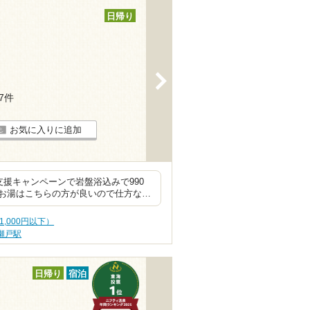
日帰り
>
17件
お気に入りに追加
支援キャンペーンで岩盤浴込みで990
お湯はこちらの方が良いので仕方な…
1,000円以下）
瀬戸駅
日帰り
宿泊