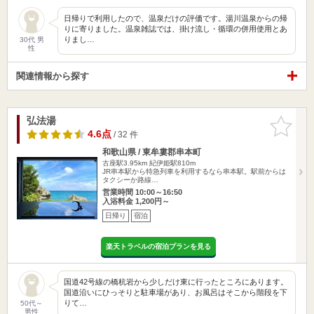
日帰りで利用したので、温泉だけの評価です。湯川温泉からの帰
りに寄りました。温泉雑誌では、掛け流し・循環の併用使用とあ
りまし…
30代 男
性
関連情報から探す
弘法湯
お気に入
りに追加
4.6点
/ 32 件
和歌山県 / 東牟婁郡串本町
古座駅3.95km
紀伊姫駅810m
JR串本駅から特急列車を利用するなら串本駅。駅前からは
タクシーか路線…
営業時間 10:00～16:50
入浴料金 1,200円～
日帰り
宿泊
楽天トラベルの宿泊プランを見る
国道42号線の橋杭岩から少しだけ東に行ったところにあります。
国道沿いにひっそりと駐車場があり、お風呂はそこから階段を下
りて…
50代～
男性