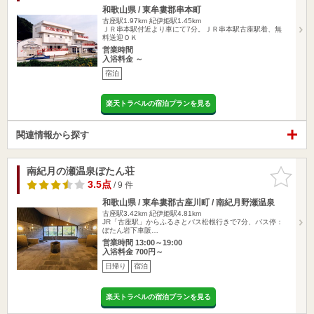
和歌山県 / 東牟婁郡串本町
古座駅1.97km
紀伊姫駅1.45km
ＪＲ串本駅付近より車にて7分。ＪＲ串本駅古座駅着、無
料送迎ＯＫ
営業時間
入浴料金 ～
宿泊
楽天トラベルの宿泊プランを見る
関連情報から探す
南紀月の瀬温泉ぼたん荘
お気に入
りに追加
3.5点
/ 9 件
和歌山県 / 東牟婁郡古座川町 / 南紀月野瀬温泉
古座駅3.42km
紀伊姫駅4.81km
JR「古座駅」からふるさとバス松根行きで7分、バス停：
ぼたん岩下車阪…
営業時間 13:00～19:00
入浴料金 700円～
日帰り
宿泊
楽天トラベルの宿泊プランを見る