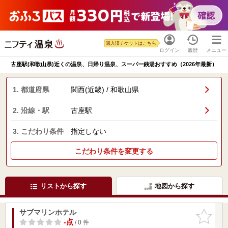
購入済チケットはこちら
ログイン
履歴
メニュー
古座駅(和歌山県)近くの温泉、日帰り温泉、スーパー銭湯おすすめ（2026年最新）
1. 都道府県
関西(近畿) / 和歌山県
2. 沿線・駅
古座駅
3. こだわり条件
指定しない
こだわり条件を変更する
リストから探す
地図から探す
サブマリンホテル
お気に入
りに追加
-点
/ 0 件