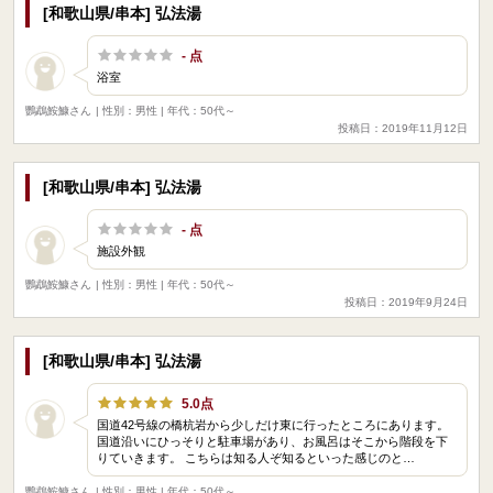
[和歌山県/串本] 弘法湯
- 点
浴室
鸚鵡鮟鱇さん
| 性別：男性 | 年代：50代～
投稿日：2019年11月12日
[和歌山県/串本] 弘法湯
- 点
施設外観
鸚鵡鮟鱇さん
| 性別：男性 | 年代：50代～
投稿日：2019年9月24日
[和歌山県/串本] 弘法湯
5.0点
国道42号線の橋杭岩から少しだけ東に行ったところにあります。
国道沿いにひっそりと駐車場があり、お風呂はそこから階段を下
りていきます。 こちらは知る人ぞ知るといった感じのと…
鸚鵡鮟鱇さん
| 性別：男性 | 年代：50代～