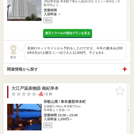
JR紀勢本線 串本駅下車から徒歩15分 タクシー約3分／大
阪市内より…
営業時間
入浴料金 ～
宿泊
楽天トラベルの宿泊プランを見る
某旅行ネットサイトから予約をしたのですが、今年の夏休み(200
6年8月)の土曜日 に一泊で大人12,000円、子ども8,4…
匿名
関連情報から探す
大江戸温泉物語 南紀串本
お気に入
りに追加
-点
/ 0 件
和歌山県 / 東牟婁郡串本町
古座駅5.28km
串本駅751m
串本駅より送迎バス
営業時間 15:00～23:00
入浴料金 1,250円～
宿泊