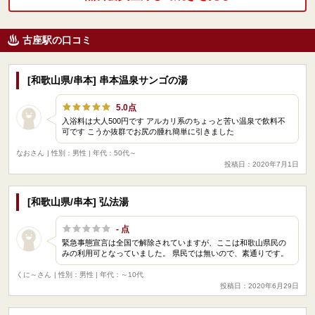
古座駅の口コミ
[和歌山県/串本] 串本温泉サンゴの湯
5.0点
入浴料は大人500円です アルカリ系のちょっと苦い温泉で飲料不
可です こうか抜群でお尻の腫れ簡単に引きました
なおさん
| 性別：男性 | 年代：50代～
投稿日：2020年7月1日
[和歌山県/串本] 弘法湯
- 点
緊急事態宣言は全国で解除されていますが、ここは和歌山県民の
みの利用可となっていました。 県民では無いので、素通りです。
くに～さん
| 性別：男性 | 年代：～10代
投稿日：2020年6月29日