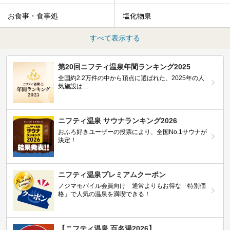
お食事・食事処
塩化物泉
すべて表示する
第20回ニフティ温泉年間ランキング2025
全国約2.2万件の中から頂点に選ばれた、2025年の人
気施設は…
ニフティ温泉 サウナランキング2026
おふろ好きユーザーの投票により、全国No.1サウナが
決定！
ニフティ温泉プレミアムクーポン
ノジマモバイル会員向け 通常よりもお得な「特別価
格」で人気の温泉を満喫できる！
【ニフティ温泉 百名湯2026】