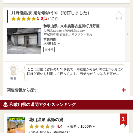
月野瀬温泉 湯治場ゆうや（閉館しました）
お気に入
りに追加
5.0点
/ 17 件
和歌山県 / 東牟婁郡古座川町月野瀬
古座駅2.98km
紀伊姫駅4.32km
JR紀勢本線 古座駅よりタクシー利用
営業時間
入浴料金 ～
日帰り
ここは以前に皆様のｸﾁｺﾐを見て一年程前から多い時には1ヶ月に2
回ほど連休を利用して行ってます。 残念ながら今は入る事が…
匿名
関連情報から探す
和歌山県の週間アクセスランキング
1
花山温泉 薬師の湯
4.4
入浴料：
1000円～
和歌山県和歌山市鳴神574