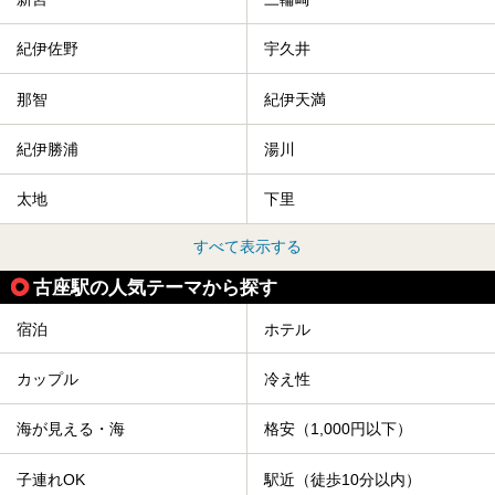
紀伊佐野
宇久井
那智
紀伊天満
紀伊勝浦
湯川
太地
下里
すべて表示する
古座駅の人気テーマから探す
宿泊
ホテル
カップル
冷え性
海が見える・海
格安（1,000円以下）
子連れOK
駅近（徒歩10分以内）