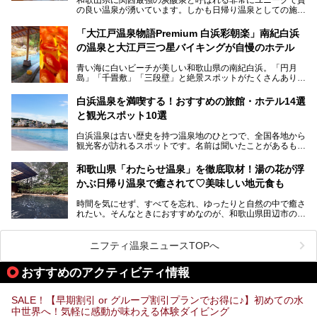
の良い温泉が湧いています。しかも日帰り温泉としての施設
───
が整っていて、宿泊までできるんです。名前は「花山温泉
提供元：那智勝浦町【PR】
薬師の湯」。朝一番のお風呂にはパリパリシャリシャリと膜
「大江戸温泉物語Premium 白浜彩朝楽」南紀白浜
この記事は那智勝浦町のPR記事です。
が張って、それを砕きながら入浴できるとか！
の温泉と大江戸三つ星バイキングが自慢のホテル
そんな驚きの「花山温泉」を取材してきました。釜飯などラ
青い海に白いビーチが美しい和歌山県の南紀白浜。「円月
ンチに人気のお食事処メニューも紹介しちゃいます！
島」「千畳敷」「三段壁」と絶景スポットがたくさんありま
す。もちろんいい温泉もたっぷり湧いていて、日本書紀に登
場する歴史の古さから日本三古湯の一つにも。
白浜温泉を満喫する！おすすめの旅館・ホテル14選
と観光スポット10選
そんな「南紀白浜温泉」の「大江戸温泉物語Premium 白浜
彩朝楽」で2025年9月から人気の「大江戸三つ星バイキン
白浜温泉は古い歴史を持つ温泉地のひとつで、全国各地から
グ」がスタートしました。温泉＆バイキング＆レジャースポ
観光客が訪れるスポットです。名前は聞いたことがあるもの
ットとしてのこのホテルの魅力をたっぷり体験してきたので
の、何県にある温泉地なのか、どのような泉質の温泉なの
早速紹介します！
か、実は知らない方も多いのではないでしょうか。
和歌山県「わたらせ温泉」を徹底取材！湯の花が浮
───
かぶ日帰り温泉で癒されて♡美味しい地元食も
そこで今回は、白浜温泉ビギナー向けの基本情報をご紹介し
提供元：大江戸温泉物語ホテルズ＆リゾーツ株式会社【P
ながら、おすすめの旅館・ホテルをお届けします。また、白
R】
時間を気にせず、すべてを忘れ、ゆったりと自然の中で癒さ
浜温泉を訪れるなら外せない観光スポットも合わせてご紹介
この記事は大江戸温泉物語Premium 白浜彩朝楽のPR記事で
れたい。そんなときにおすすめなのが、和歌山県田辺市の
します。
す。
「わたらせ温泉」です。現地にたどり着くまでの間も、道中
の豊かな山々を眺めながら、どんどん期待が膨らみますよ。
ニフティ温泉ニュースTOPへ
「わたらせ温泉」では、温泉に入れるだけではなく、地元の
特産品を使った食事をいただける「露天食堂」でお腹も満た
おすすめのアクティビティ情報
すことができます。ぜひチェックしてくださいね。
SALE！【早期割引 or グループ割引プランでお得に♪】初めての水
中世界へ！気軽に感動が味わえる体験ダイビング