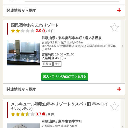
関連情報から探す
国民宿舎あらふねリゾート
お気に入
りに追加
2.0点
/ 4 件
和歌山県 / 東牟婁郡串本町 / 湯ノ谷温泉
古座駅5.13km
紀伊田原駅404m
JR紀勢本線 紀伊田原駅より徒歩15分阪和自動車道 田辺IC
よりR4…
営業時間 15:00～21:00
入浴料金 450円～
日帰り
宿泊
楽天トラベルの宿泊プランを見る
関連情報から探す
メルキュール和歌山串本リゾート＆スパ（旧 串本ロイ
お気に入
ヤルホテル）
りに追加
3.7点
/ 8 件
和歌山県 / 東牟婁郡串本町
古座駅5.27km
串本駅731m