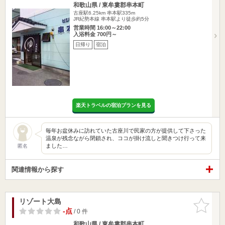
和歌山県 / 東牟婁郡串本町
古座駅6.25km
串本駅335m
JR紀勢本線 串本駅より徒歩約5分
営業時間 16:00～22:00
入浴料金 700円～
日帰り
宿泊
楽天トラベルの宿泊プランを見る
毎年お盆休みに訪れていた古座川で民家の方が提供して下さった
温泉が残念ながら閉鎖され、ココが掛け流しと聞きつけ行って来
ました…
匿名
関連情報から探す
リゾート大島
お気に入
りに追加
-点
/ 0 件
和歌山県 / 東牟婁郡串本町