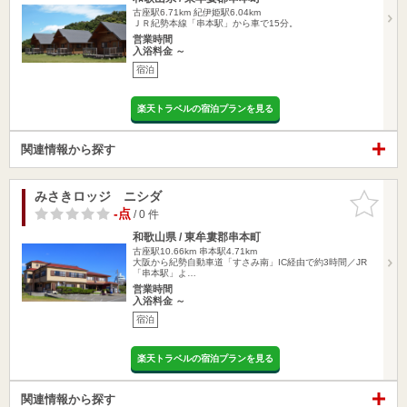
古座駅6.71km
紀伊姫駅6.04km
ＪＲ紀勢本線「串本駅」から車で15分。
営業時間
入浴料金 ～
宿泊
楽天トラベルの宿泊プランを見る
関連情報から探す
みさきロッジ ニシダ
お気に入
りに追加
-点
/ 0 件
和歌山県 / 東牟婁郡串本町
古座駅10.66km
串本駅4.71km
大阪から紀勢自動車道「すさみ南」IC経由で約3時間／JR
「串本駅」よ…
営業時間
入浴料金 ～
宿泊
楽天トラベルの宿泊プランを見る
関連情報から探す