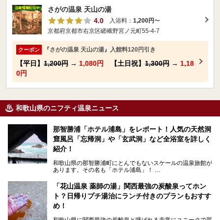
さがの温泉 天山の湯
4.0
入浴料：
1,200円
〜
京都府京都市右京区嵯峨野宮ノ元町55-4-7
『さがの温泉 天山の湯』入館料120円引き
クーポン
【平日】
1,200円
→
1,080円
【土日祝】
1,300円
→
1,18
0円
和歌山県のニフティ温泉ニュース
那智勝浦「ホテル浦島」をレポート！人気の天然洞
窟風呂「忘帰洞」や「玄武洞」など全浴室を詳しく
紹介！
和歌山県の那智勝浦町にとんでもないスケールの温泉旅館が
あります。その名も「ホテル浦島」！
4つの館に6ヵ所のお風呂、うち2ヵ所は巨大な天然洞窟温
泉。日本一長いエスカレーターで「本館」と「山上館」を結
「花山温泉 薬師の湯」関西最強の炭酸泉ってホン
び、海を一望する絶景も。
ト？日帰りプチ湯治にランチ付きのプランもおすす
6ヵ所のお風呂のうち5ヵ所までは日帰り入浴も可。可愛ら
め！
しいカメさんの形の送迎船「浦島丸」に乗っていざ、温泉の
湧く竜宮城へ！
和歌山県に関西最強の炭酸泉と呼ばれる非常にユニークで質