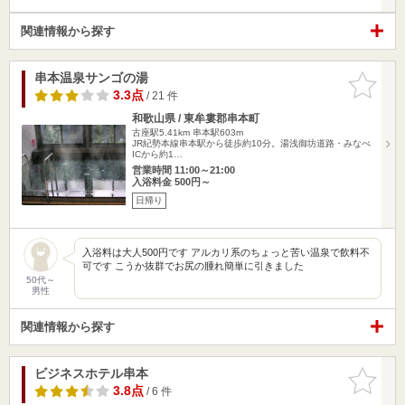
関連情報から探す
串本温泉サンゴの湯
お気に入
りに追加
3.3点
/ 21 件
和歌山県 / 東牟婁郡串本町
古座駅5.41km
串本駅603m
JR紀勢本線串本駅から徒歩約10分。湯浅御坊道路・みなべ
ICから約1…
営業時間 11:00～21:00
入浴料金 500円～
日帰り
入浴料は大人500円です アルカリ系のちょっと苦い温泉で飲料不
可です こうか抜群でお尻の腫れ簡単に引きました
50代～
男性
関連情報から探す
ビジネスホテル串本
お気に入
りに追加
3.8点
/ 6 件