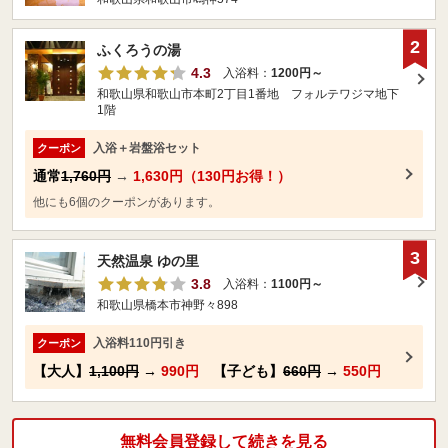
2
ふくろうの湯
4.3
入浴料：
1200円～
和歌山県和歌山市本町2丁目1番地 フォルテワジマ地下
1階
入浴＋岩盤浴セット
クーポン
通常
1,760円
→
1,630円（130円お得！）
他にも6個のクーポンがあります。
3
天然温泉 ゆの里
3.8
入浴料：
1100円～
和歌山県橋本市神野々898
入浴料110円引き
クーポン
【大人】
1,100円
→
990円
【子ども】
660円
→
550円
無料会員登録して続きを見る