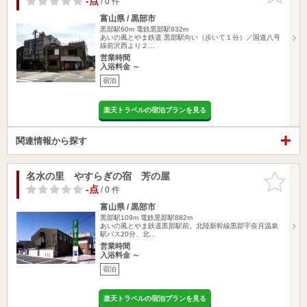
-点
/ 0 件
富山県 / 黒部市
黒部駅60m
電鉄黒部駅932m
あいの風とやま鉄道 黒部駅向い（歩いて１分）／国道八号
線前沢西より２…
営業時間
入浴料金 ～
宿泊
楽天トラベルの宿泊プランを見る
関連情報から探す
名水の里 やすらぎの宿 芳の屋
お気に入
りに追加
-点
/ 0 件
富山県 / 黒部市
黒部駅109m
電鉄黒部駅882m
あいの風とやま鉄道黒部駅前。北陸新幹線黒部宇奈月温泉
駅バス20分、北…
営業時間
入浴料金 ～
宿泊
楽天トラベルの宿泊プランを見る