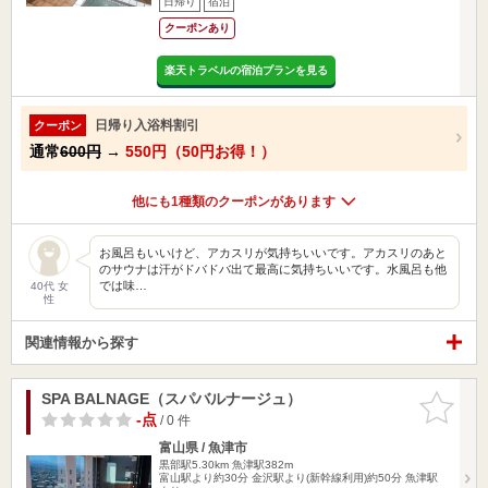
日帰り
宿泊
クーポンあり
楽天トラベルの宿泊プランを見る
日帰り入浴料割引
クーポン
通常
600円
→
550円（50円お得！）
他にも1種類のクーポンがあります
お風呂もいいけど、アカスリが気持ちいいです。アカスリのあと
のサウナは汗がドバドバ出て最高に気持ちいいです。水風呂も他
では味…
40代 女
性
関連情報から探す
SPA BALNAGE（スパバルナージュ）
お気に入
りに追加
-点
/ 0 件
富山県 / 魚津市
黒部駅5.30km
魚津駅382m
富山駅より約30分 金沢駅より(新幹線利用)約50分 魚津駅