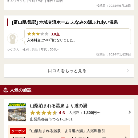
ギュウラさん
| 性別：男性 | 年代：40代
投稿日：2024年6月15日
[富山県/黒部] 地域交流ホーム ふなみの湯ふれあい温泉
3.0点
入浴料金は500円になりました。
シゲさん
| 性別：男性 | 年代：50代～
投稿日：2024年1月28日
口コミをもっと見る
人気の施設
山梨泊まれる温泉 より道の湯
4.6
入浴料：
1,300円
〜
山梨県都留市つる1-13-31
『山梨泊まれる温泉 より道の湯』入浴料割引
クーポン