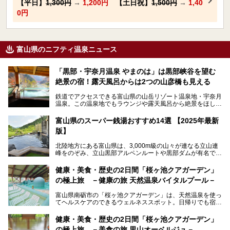
【平日】
1,300円
→
1,200円
【土日祝】
1,500円
→
1,40
0円
富山県のニフティ温泉ニュース
「黒部・宇奈月温泉 やまのは」は黒部峡谷を望む
絶景の宿！露天風呂からは2つの山彦橋も見える
鉄道でアクセスできる富山県の山岳リゾート温泉地・宇奈月
温泉。この温泉地でもラウンジや露天風呂から絶景をほしい
ままにする絶好の地に建つ宿がORIX HOTELS & RESORTS
の「黒部・宇奈月温泉 やまのは」。
富山県のスーパー銭湯おすすめ14選 【2025年最新
版】
自慢の眺望、温泉、居心地の良い客室、ビュッフェ式の食事
など、実際に泊まってみた体験を中心に詳しく紹介しちゃい
北陸地方にある富山県は、3,000m級の山々が連なる立山連
ます。日常から少し離れて、山懐で自然に癒されたいと思う
峰をのぞみ、立山黒部アルペンルートや黒部ダムが有名で
方にぴったりの温泉です。冬なら雪景色も絵になりますよ。
す。また、氷見港をはじめとする富山湾に揚がる、きときと
の（新鮮な）海の幸も見逃せません！
───
健康・美食・歴史の2日間「桜ヶ池クアガーデン」
提供元：オリックス・ホテルマネジメント株式会社【PR】
の極上旅 －健康の旅 天然温泉バイタルプール－
北陸新幹線が開業し、実は東京からも2時間ほどでアクセス
この記事は黒部・宇奈月温泉 やまのはのPR記事です。
できる富山県の、おすすめスーパー銭湯をご紹介します。質
富山県南砺市の「桜ヶ池クアガーデン」は、天然温泉を使っ
のいい天然温泉が豊富で、すぐにでも出かけたくなる施設が
てヘルスケアのできるウェルネススポット。日帰りでも宿泊
満載ですよ。
でも天然温泉バイタルプールやサウナ、露天風呂を利用でき
るので、ゆったり楽しみながら美しく健康に。
健康・美食・歴史の2日間「桜ヶ池クアガーデン」
の極上旅 －美食の旅 里山オーベルジュ－