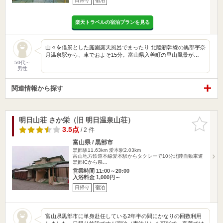
日帰り
宿泊
楽天トラベルの宿泊プランを見る
山々を借景とした庭園露天風呂でまったり 北陸新幹線の黒部宇奈
月温泉駅から、車でおよそ15分。富山県入善町の里山風景が…
50代～
男性
関連情報から探す
明日山荘 さか栄（旧 明日温泉山荘）
お気に入
りに追加
3.5点
/ 2 件
富山県 / 黒部市
黒部駅11.63km
愛本駅2.03km
富山地方鉄道本線愛本駅からタクシーで10分北陸自動車道
黒部ICから県…
営業時間 11:00～20:00
入浴料金 1,000円～
日帰り
宿泊
富山県黒部市に単身赴任している2年半の間にかなりの回数利用