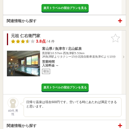
楽天トラベルの宿泊プランを見る
関連情報から探す
元祖 仁右衛門家
お気に入
りに追加
3.8点
/ 4 件
富山県 / 魚津市 / 北山鉱泉
黒部駅10.57km
西魚津駅5.53km
JR魚津駅よりタクシー15分北陸自動車道魚津ICより10分
営業時間
入浴料金 ～
宿泊
楽天トラベルの宿泊プランを見る
日帰り温泉は現在600円です。空いてる時にあたれば満足できる
と思います。
40代 男
性
関連情報から探す