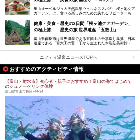
そんな「桜ヶ池クアガーデン」の天然温泉バイタルプールと
大浴場・露天風呂を、宿泊して体験してきたので詳しくレポ
里山オーベルジュ＆天然温泉ウェルネススパの「桜ヶ池クア
ートしたいと思います。
ガーデン」は、食べる楽しみのために訪れるリピーターも多
い温泉です。館内のレストラン「ジョウハナーレ」では、
月、水はフレンチ、火、木は和食、土日はその両方がランチ
健康・美食・歴史の2日間「桜ヶ池クアガーデン」
とディナーで味わえます。オリジナルのスイーツも評判で
の極上旅 －歴史の旅 世界遺産「五箇山」－
す。
富山県南砺市は世界遺産である五箇山の合掌造り集落、日本
そんな「桜ヶ池クアガーデン」に宿泊して、食を満喫してき
遺産である「宮大工の鑿一丁から生まれた木彫刻美術館・井
たのでじっくりご紹介します！
波」、ユネスコ無形文化遺産 城端曳山祭で知られる越中の
小京都・城端と、とても魅力的な観光スポットがたくさんあ
ります。
ニフティ温泉ニュースTOPへ
城端の郊外に建つ里山オーベルジュ＆温泉ウェルネススパ
おすすめのアクティビティ情報
「桜ヶ池クアガーデン」に泊まって、歴史の旅にお出かけし
てみませんか？
【富山・射水市】初心者・親子におすすめ！富山の海ではじめて
のシュノーケリング体験
富山県富山市長附744-24