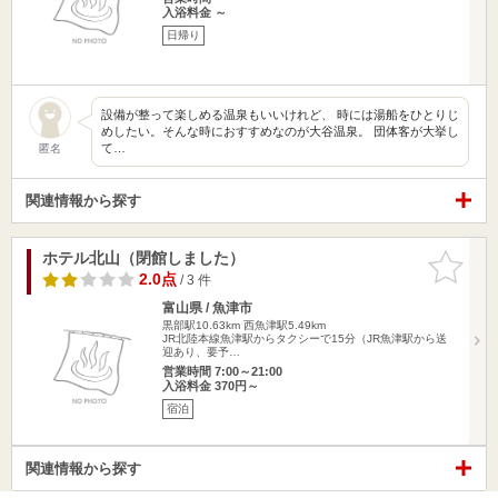
入浴料金 ～
日帰り
設備が整って楽しめる温泉もいいけれど、 時には湯船をひとりじ
めしたい。そんな時におすすめなのが大谷温泉。 団体客が大挙し
て…
匿名
関連情報から探す
ホテル北山（閉館しました）
お気に入
りに追加
2.0点
/ 3 件
富山県 / 魚津市
黒部駅10.63km
西魚津駅5.49km
JR北陸本線魚津駅からタクシーで15分（JR魚津駅から送
迎あり、要予…
営業時間 7:00～21:00
入浴料金 370円～
宿泊
関連情報から探す