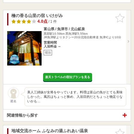
檜の香る山里の宿 いけがみ
お気に入
りに追加
4.0点
/ 1 件
富山県 / 魚津市 / 北山鉱泉
黒部駅10.59km
西魚津駅5.55km
JR魚津駅よりタクシー20分北陸自動車道 魚津ICより10分
営業時間
入浴料金 ～
宿泊
楽天トラベルの宿泊プランを見る
美人三姉妹が女将をやっています。料理は富山の魚がとても美味
しかった。風呂はちょっと狭め、入浴目的だとちょっと物足りな
いかも…
匿名
関連情報から探す
地域交流ホーム ふなみの湯ふれあい温泉
お気に入