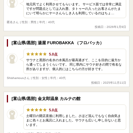
地元民でよく利用させてもらいます。 サービス面では非常に満足
ですが問題点としては入れ墨、タトゥーの入ったお客さんがたま
にいて明らかにヤーさんらしき人も利用しているのはちょ…
匿名さん
| 性別：男性 | 年代：40代
投稿日：2026年1月9日
[富山県/黒部] 湯屋 FUROBAKKA （フロバッカ）
5.0点
サウナと黒部の名水の水風呂が最高過ぎて、ここを目的に遠方か
ら通ってしまうくらいです。 同じ県内にサウナ好きの間で有名な
所がありますが、個人的にはこちらの方が好きです。
Shishamousさん
| 性別：女性 | 年代：40代
投稿日：2025年11月11日
[富山県/黒部] 金太郎温泉 カルナの館
5.0点
土曜日の開店直後に利用しました。さほど混んでもなく自由気ま
まに色々とお風呂に入れました。サウナも広いし申し分ないと思
います。