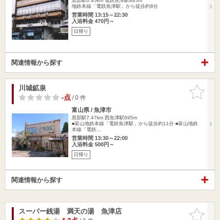
黒部駅6.95km
電鉄魚津駅485m
地鉄本線「電鉄魚津駅」から徒歩約8分
営業時間 13:15～22:30
入浴料金 470円～
日帰り
関連情報から探す
川城鉱泉
お気に入
りに追加
-点
/ 0 件
富山県 / 魚津市
黒部駅7.47km
西魚津駅695m
■富山地鉄本線「電鉄魚津駅」から徒歩約11分 ■富山地鉄
本線「電鉄…
営業時間 13:30～22:00
入浴料金 500円～
日帰り
関連情報から探す
スーパー銭湯 満天の湯 魚津店
お気に入
りに追加