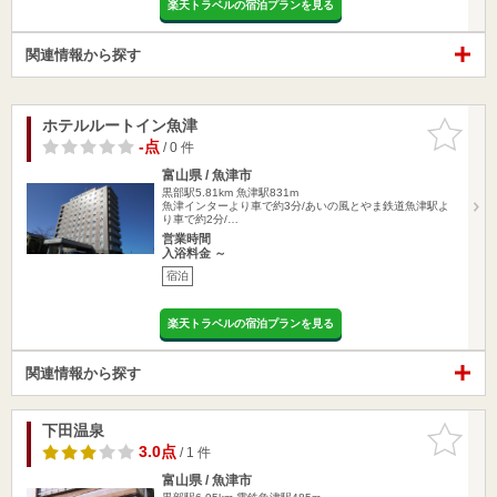
楽天トラベルの宿泊プランを見る
関連情報から探す
ホテルルートイン魚津
お気に入
りに追加
-点
/ 0 件
富山県 / 魚津市
黒部駅5.81km
魚津駅831m
魚津インターより車で約3分/あいの風とやま鉄道魚津駅よ
り車で約2分/…
営業時間
入浴料金 ～
宿泊
楽天トラベルの宿泊プランを見る
関連情報から探す
下田温泉
お気に入
りに追加
3.0点
/ 1 件
富山県 / 魚津市