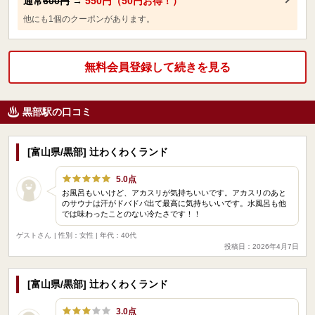
通常
600円
→
550円（50円お得！）
他にも1個のクーポンがあります。
無料会員登録して続きを見る
黒部駅の口コミ
[富山県/黒部] 辻わくわくランド
5.0点
お風呂もいいけど、アカスリが気持ちいいです。アカスリのあと
のサウナは汗がドバドバ出て最高に気持ちいいです。水風呂も他
では味わったことのない冷たさです！！
ゲストさん
| 性別：女性 | 年代：40代
投稿日：2026年4月7日
[富山県/黒部] 辻わくわくランド
3.0点