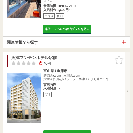
より…
営業時間 10:00～21:00
入浴料金 1,800円～
日帰り
宿泊
楽天トラベルの宿泊プランを見る
関連情報から探す
魚津マンテンホテル駅前
お気に入
りに追加
-点
/ 0 件
富山県 / 魚津市
黒部駅5.50km
魚津駅159m
魚津駅より徒歩１分 ／ 魚津ＩＣより車で５分
営業時間
入浴料金 ～
宿泊