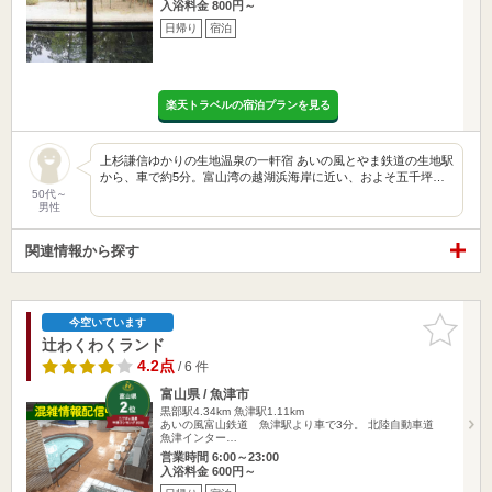
入浴料金 800円～
日帰り
宿泊
楽天トラベルの宿泊プランを見る
上杉謙信ゆかりの生地温泉の一軒宿 あいの風とやま鉄道の生地駅
から、車で約5分。富山湾の越湖浜海岸に近い、およそ五千坪…
50代～
男性
関連情報から探す
お気に入
今空いています
りに追加
辻わくわくランド
4.2点
/ 6 件
富山県 / 魚津市
黒部駅4.34km
魚津駅1.11km
あいの風富山鉄道 魚津駅より車で3分。 北陸自動車道
魚津インター…
営業時間 6:00～23:00
入浴料金 600円～