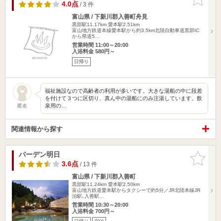
りに追加
4.0点
/ 3 件
富山県 / 下新川郡入善町舟見
黒部駅11.17km
愛本駅2.51km
富山地方鉄道本線愛本駅から約3.5km北陸自動車道黒部IC
から県道5…
営業時間 11:00～20:00
入浴料金 580円～
日帰り
福祉施設なので高齢者の利用が多いです。大きな湯船の中に段差
を付けて３つに区切り、真ん中の湯船にのみ注湯しています。飲
泉用の…
匿名
関連情報から探す
バーデン明日
お気に入
りに追加
3.6点
/ 13 件
富山県 / 下新川郡入善町
黒部駅11.24km
愛本駅2.50km
富山地方鉄道愛本駅からタクシーで約5分／JR北陸本線JR
泊駅､入善駅…
営業時間 10:30～20:00
入浴料金 700円～