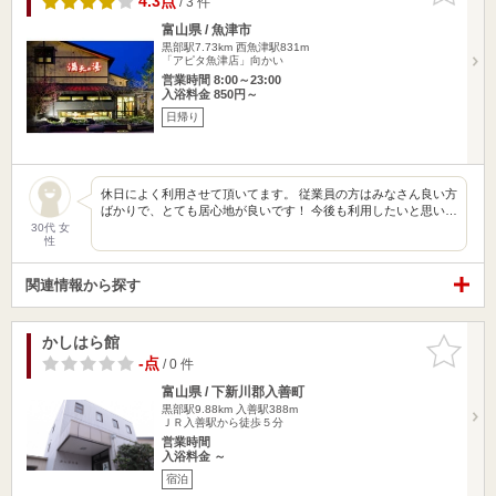
4.3点
/ 3 件
富山県 / 魚津市
黒部駅7.73km
西魚津駅831m
「アピタ魚津店」向かい
営業時間 8:00～23:00
入浴料金 850円～
日帰り
休日によく利用させて頂いてます。 従業員の方はみなさん良い方
ばかりで、とても居心地が良いです！ 今後も利用したいと思い…
30代 女
性
関連情報から探す
かしはら館
お気に入
りに追加
-点
/ 0 件
富山県 / 下新川郡入善町
黒部駅9.88km
入善駅388m
ＪＲ入善駅から徒歩５分
営業時間
入浴料金 ～
宿泊