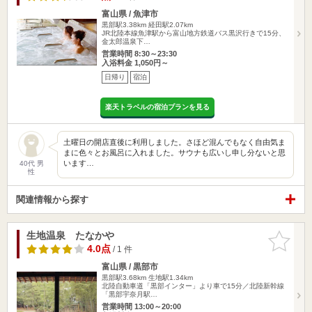
富山県 / 魚津市
黒部駅3.38km
経田駅2.07km
JR北陸本線魚津駅から富山地方鉄道バス黒沢行きで15分、
金太郎温泉下…
営業時間 8:30～23:30
入浴料金 1,050円～
日帰り
宿泊
楽天トラベルの宿泊プランを見る
土曜日の開店直後に利用しました。さほど混んでもなく自由気ま
まに色々とお風呂に入れました。サウナも広いし申し分ないと思
います…
40代 男
性
関連情報から探す
生地温泉 たなかや
お気に入
りに追加
4.0点
/ 1 件
富山県 / 黒部市
黒部駅3.68km
生地駅1.34km
北陸自動車道「黒部インター」より車で15分／北陸新幹線
「黒部宇奈月駅…
営業時間 13:00～20:00