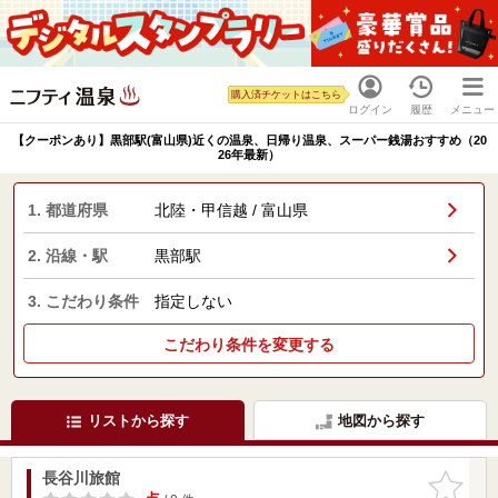
購入済チケットはこちら
ログイン
履歴
メニュー
【クーポンあり】黒部駅(富山県)近くの温泉、日帰り温泉、スーパー銭湯おすすめ（20
26年最新）
1. 都道府県
北陸・甲信越 / 富山県
2. 沿線・駅
黒部駅
3. こだわり条件
指定しない
こだわり条件を変更する
リストから探す
地図から探す
長谷川旅館
お気に入
りに追加