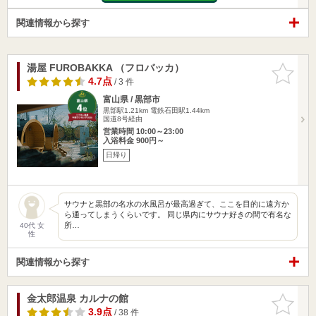
関連情報から探す
湯屋 FUROBAKKA （フロバッカ）
お気に入
りに追加
4.7点
/ 3 件
富山県 / 黒部市
黒部駅1.21km
電鉄石田駅1.44km
国道8号経由
営業時間 10:00～23:00
入浴料金 900円～
日帰り
サウナと黒部の名水の水風呂が最高過ぎて、ここを目的に遠方か
ら通ってしまうくらいです。 同じ県内にサウナ好きの間で有名な
所…
40代 女
性
関連情報から探す
金太郎温泉 カルナの館
お気に入
りに追加
3.9点
/ 38 件