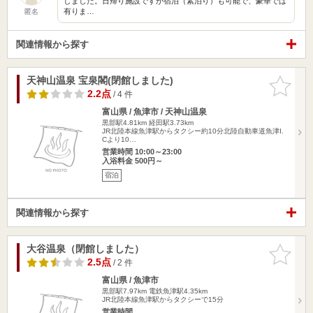
しました。日帰り施設ですが宿泊（素泊り）も可能で、豪華では
有りま…
匿名
関連情報から探す
天神山温泉 宝泉閣(閉館しました)
お気に入
りに追加
2.2点
/ 4 件
富山県 / 魚津市 / 天神山温泉
黒部駅4.81km
経田駅3.73km
JR北陸本線魚津駅からタクシー約10分北陸自動車道魚津I.
Cより10…
営業時間 10:00～23:00
入浴料金 500円～
宿泊
関連情報から探す
大谷温泉（閉館しました）
お気に入
りに追加
2.5点
/ 2 件
富山県 / 魚津市
黒部駅7.97km
電鉄魚津駅4.35km
JR北陸本線魚津駅からタクシーで15分
営業時間