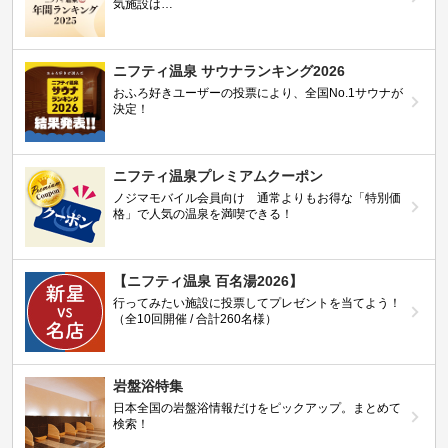
気施設は…
ニフティ温泉 サウナランキング2026
おふろ好きユーザーの投票により、全国No.1サウナが
決定！
ニフティ温泉プレミアムクーポン
ノジマモバイル会員向け 通常よりもお得な「特別価
格」で人気の温泉を満喫できる！
【ニフティ温泉 百名湯2026】
行ってみたい施設に投票してプレゼントを当てよう！
（全10回開催 / 合計260名様）
岩盤浴特集
日本全国の岩盤浴情報だけをピックアップ。まとめて
検索！