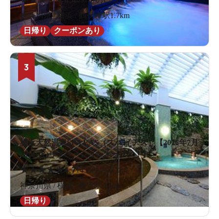
4.4
神奈川県 / 横浜 / 鶴ケ峰駅1.7km
日帰り
クーポンあり
3
横浜天然温泉SPA EAS（スパ イアス）【2026年7月
28日(火)リノベーションオープン！】
★
★
★
★
★
4.7
1433件の口コミ
神奈川県 / 横浜 / 横浜駅470m
日帰り