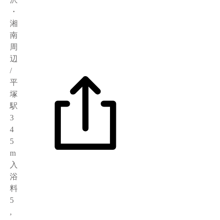
・
湘
南
周
辺
/
平
塚
駅
3
4
5
m
入
浴
料
5
,