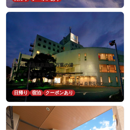
はだの・湯河原温泉 万葉の湯
★
★
★
★
★
3.8
27件の口コミ
神奈川県 / 丹沢・秦野・山北周辺 / 秦野駅966m
日帰り
宿泊
クーポンあり