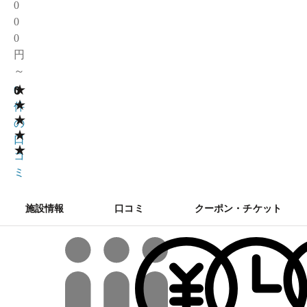
0
0
0
円
～
★
0
0
★
件
★
の
★
口
★
コ
ミ
施設情報
口コミ
クーポン・チケット