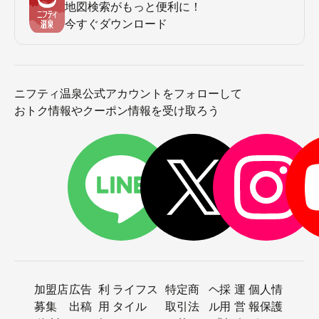
地図検索がもっと便利に！
今すぐダウンロード
ニフティ温泉公式アカウントをフォローして
おトク情報やクーポン情報を受け取ろう
加盟店
広告
利
ライフス
特定商
ヘ
採
運
個人情
募集
出稿
用
タイル
取引法
ル
用
営
報保護