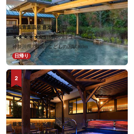
横浜青葉温泉 喜楽里 別邸
★
★
★
★
★
4.5
162件の口コミ
神奈川県 / 横浜 / こどもの国駅369m
日帰り
2
横濱スパヒルズ 竜泉寺の湯
★
★
★
★
★
697件の口コミ