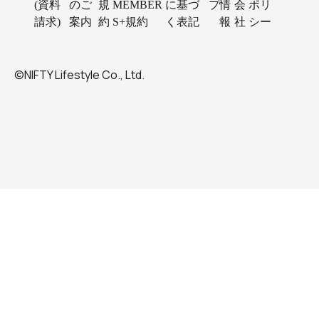
(資料
のご
規
MEMBER
に基づ
プ
情
会
ポリ
請求)
案内
約
S+規約
く表記
報
社
シー
©NIFTY Lifestyle Co., Ltd.