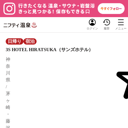
ログイン
履歴
メニュー
日帰り
宿泊
3S HOTEL HIRATSUKA（サンズホテル）
神
奈
川
県
/
茅
ヶ
崎
・
藤
沢