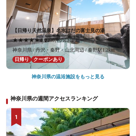
【日帰り天然温泉】名水はだの富士見の湯
★
★
★
★
★
4.2
230件の口コミ
神奈川県 / 丹沢・秦野・山北周辺 / 秦野駅1.2km
日帰り
クーポンあり
神奈川県の
温浴施設をもっと見る
神奈川県の週間アクセスランキング
1