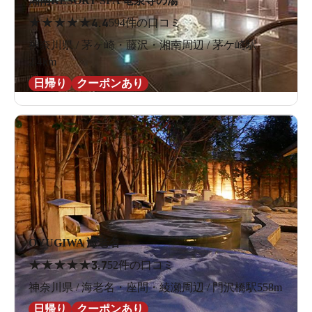
湘南RESORT SPA 竜泉寺の湯
★
★
★
★
★
4.4
594件の口コミ
神奈川県 / 茅ヶ崎・藤沢・湘南周辺 / 茅ケ崎駅
2.4km
日帰り
クーポンあり
OYUGIWA 海老名
★
★
★
★
★
3.7
52件の口コミ
神奈川県 / 海老名・座間・綾瀬周辺 / 門沢橋駅558m
日帰り
クーポンあり