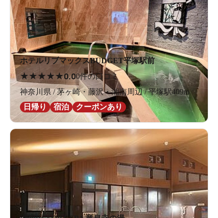
ホテルリブマックスBUDGET平塚駅前
★
★
★
★
★
0.0
0件の口コミ
神奈川県 / 茅ヶ崎・藤沢・湘南周辺 / 平塚駅409m
日帰り
宿泊
クーポンあり