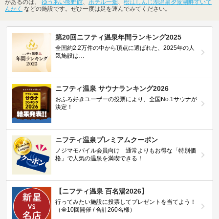
があるのは、
ゆうあい熊野館
、
ホテル一畑
、
松江しんじ湖温泉夕景湖畔すいて
んかく
などの施設です。ぜひ一度は足を運んでみてください。
第20回ニフティ温泉年間ランキング2025
全国約2.2万件の中から頂点に選ばれた、2025年の人
気施設は…
ニフティ温泉 サウナランキング2026
おふろ好きユーザーの投票により、全国No.1サウナが
決定！
ニフティ温泉プレミアムクーポン
ノジマモバイル会員向け 通常よりもお得な「特別価
格」で人気の温泉を満喫できる！
【ニフティ温泉 百名湯2026】
行ってみたい施設に投票してプレゼントを当てよう！
（全10回開催 / 合計260名様）