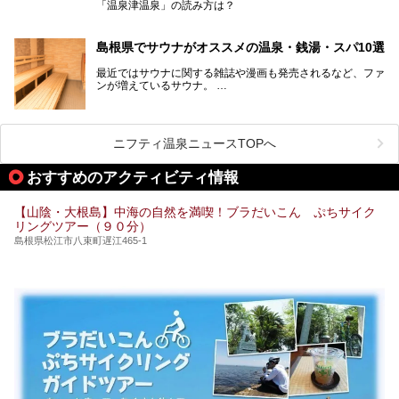
「温泉津温泉」の読み方は？
宿泊をせずとも、気軽に源泉のお湯をつかった温泉と、美味
しいそばが楽しめるなんて、とても素敵ですよね。
読めそうで読めない、難読温泉地名漢字。あなたは読めます
しかし、元は温泉旅館だったこちらの施設、さまざまな背景
か？
を経て現在のスタイルに辿り着いているのです。
島根県でサウナがオススメの温泉・銭湯・スパ10選
最近ではサウナに関する雑誌や漫画も発売されるなど、ファ
ンが増えているサウナ。
しかしサウナは一口にサウナと言っても、ドライサウナ、ス
ニフティ温泉ニュースTOPへ
チームサウナ、塩サウナなどが存在し、施設によって様々な
こだわりを持つ施設も増えています。
おすすめのアクティビティ情報
今回はそんな今話題のサウナが楽しめる、島根県内にあるオ
【山陰・大根島】中海の自然を満喫！ブラだいこん ぷちサイク
ススメ温泉・銭湯・スパを10件まとめてご紹介します。
リングツアー（９０分）
島根県松江市八束町遅江465-1