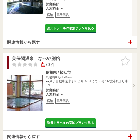
営業時間
入浴料金 ～
宿泊
露天風呂
楽天トラベルの宿泊プランを見る
関連情報から探す
美保関温泉 なべや別館
お気に入
りに追加
-点
/ 0 件
島根県 / 松江市
馬場崎町駅4.40km
■■米子自動車道米子ICよりR431にて30分/JR境港駅より車
で1…
営業時間
入浴料金 ～
宿泊
露天風呂
楽天トラベルの宿泊プランを見る
関連情報から探す