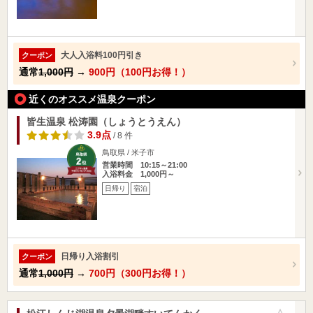
大人入浴料100円引き
クーポン
通常
1,000円
→
900円（100円お得！）
近くのオススメ温泉クーポン
皆生温泉 松涛園（しょうとうえん）
3.9点
/ 8 件
鳥取県 / 米子市
営業時間 10:15～21:00
入浴料金 1,000円～
日帰り
宿泊
日帰り入浴割引
クーポン
通常
1,000円
→
700円（300円お得！）