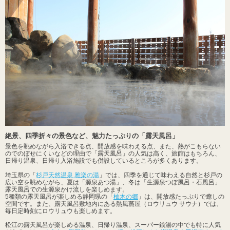
絶景、四季折々の景色など、魅力たっぷりの「露天風呂」
景色を眺めながら入浴できる点、開放感を味わえる点、また、熱がこもらない
のでのぼせにくいなどの理由で「露天風呂」の人気は高く、旅館はもちろん、
日帰り温泉、日帰り入浴施設でも併設しているところが多くあります。
埼玉県の「
杉戸天然温泉 雅楽の湯
」では、四季を通じて味わえる自然と杉戸の
広い空を眺めながら、夏は「源泉あつ湯」、冬は「生源泉つぼ風呂・石風呂」
露天風呂での生源泉かけ流しを楽しめます。
5種類の露天風呂が楽しめる静岡県の「
柚木の郷
」は、開放感たっぷりで癒しの
空間です。また、露天風呂敷地内にある熱風蒸屋（ロウリュウ サウナ）では、
毎日定時刻にロウリュウも楽しめます。
松江の露天風呂が楽しめる温泉、日帰り温泉、スーパー銭湯の中でも特に人気