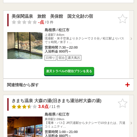
美保関温泉 旅館 美保館 国文化財の宿
お気に入
りに追加
-点
/ 0 件
島根県 / 松江市
上道駅7.84km
境港駅・米子空港よりタクシーで２０分／松江駅よりバス
で１時間／米子Ｉ…
営業時間 7:30～22:00
入浴料金 800円～
日帰り
宿泊
露天風呂
楽天トラベルの宿泊プランを見る
関連情報から探す
きまち温泉 大森の湯(旧きまち湯治村大森の湯)
お気に入
りに追加
3.6点
/ 11 件
島根県 / 松江市
来待駅2.09km
【電車・バス】JR宍道駅からタクシーで10分または、宍道
コミュニティ…
営業時間 1:00～21:00
入浴料金 880円～