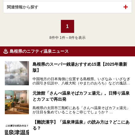
関連情報から探す
1
8
件中 1件～8件を表示
島根県のニフティ温泉ニュース
島根県のスーパー銭湯おすすめ15選【2025年最新
版】
中国地方の日本海側に位置する島根県。いざなみ・いざなぎ
の国引き伝説や、八岐大蛇（やまたのおろち）などの逸話が
残る神話の里というイメージが強く、出雲大社には毎年多く
の参拝客が訪れます。「出雲縁結び空港」への直行便なら、
元旅館「さんべ温泉そばカフェ湯元」。日帰り温泉
首都圏からでも実は2時間圏内で到着できるアクセスも魅力
とカフェで再出発
です。
そんな島根県には、玉造温泉（松江市）や温泉津温泉（大田
島根県の太田市三瓶町にある「さんべ温泉そばカフェ湯元」
市）など、古くから知られる温泉郷が多くあります。ゆった
が注目を集めていることをご存じでしょうか？
り流れる時間のなかで、心の底からのんびりできるスーパー
銭湯＆日帰り温泉の数々をピックアップしてご紹介します。
「さんべ温泉そばカフェ湯元」は日帰り温泉と、名物のそば
【難読漢字】「温泉津温泉」の読み方は？どこにあ
を提供するカフェという新しい営業スタイルで、観光客に限
る？
らず地元民にも親しまれています。