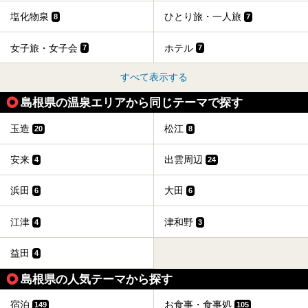
塩化物泉
ひとり旅・一人旅
8
7
女子旅・女子会
ホテル
7
7
すべて表示する
島根県の温泉エリアから同じテーマで探す
玉造
松江
20
8
安来
出雲周辺
4
24
浜田
大田
6
6
江津
津和野
4
3
益田
4
島根県の人気テーマから探す
宿泊
お食事・食事処
149
105