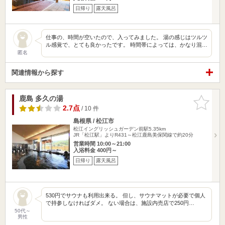
日帰り
露天風呂
仕事の、時間が空いたので、入ってみました。 湯の感じはツルツ
ル感覚で、とても良かったです。 時間帯によっては、かなり混…
匿名
関連情報から探す
鹿島 多久の湯
お気に入
りに追加
2.7点
/ 10 件
島根県 / 松江市
松江イングリッシュガーデン前駅5.35km
JR「松江駅」よりR431～松江鹿島美保関線で約20分
営業時間 10:00～21:00
入浴料金 400円～
日帰り
露天風呂
530円でサウナも利用出来る。 但し、サウナマットが必要で個人
で持参しなければダメ。 ない場合は、施設内売店で250円…
50代～
男性