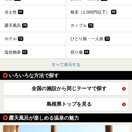
冷え性
格安（1,000円以下）
97
80
露天風呂
カップル
78
75
ホテル
ひとり旅・一人旅
72
70
塩化物泉
切り傷
57
55
すべて表示する
いろいろな方法で探す
全国の施設から同じテーマで探す
島根県トップを見る
露天風呂が楽しめる温泉の魅力