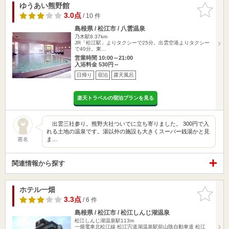
ゆうあい熊野館
お気に入
りに追加
3.0点
/ 10 件
島根県 / 松江市 / 八雲温泉
乃木駅8.37km
JR「松江駅」よりタクシーで25分。出雲空港よりタクシー
で40分。東…
営業時間 10:00～21:00
入浴料金 530円～
日帰り
宿泊
露天風呂
楽天トラベルの宿泊プランを見る
出雲三社参り。熊野大社ついでに立ち寄りました。 300円で入
れる土地の温泉です。湯以外の施設も大きくスーパー銭湯かと見
ま…
匿名
関連情報から探す
ホテル一畑
お気に入
りに追加
3.3点
/ 6 件
島根県 / 松江市 / 松江しんじ湖温泉
松江しんじ湖温泉駅113m
一畑電車北松江線 松江宍道湖温泉駅前山陰自動車道 松江