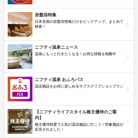
岩盤浴特集
日本全国の岩盤浴情報だけをピックアップ。まとめて
検索！
ニフティ温泉ニュース
温泉にもっと行きたくなる！お得な情報を掲載中
ニフティ温泉 おふろパス
温浴施設をお得に楽しめるサブスクリプションプラン
【ニフティライフスタイル株主優待のご案
内】
株主優待制度で人気の温浴施設に行こう！対象施設が
拡充されました！