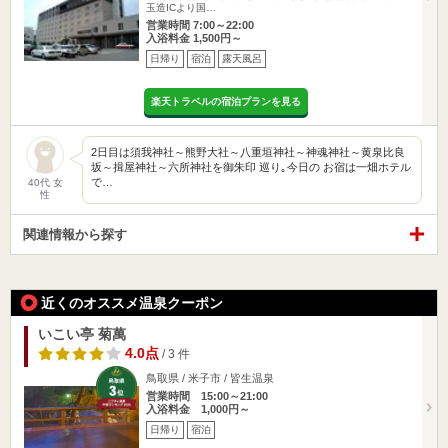
玉造ICより国…
営業時間 7:00～22:00
入浴料金 1,500円～
日帰り
宿泊
露天風呂
楽天トラベルの宿泊プランを見る
2日目は須我神社～熊野大社～八重垣神社～神魂神社～黄泉比良
坂～揖屋神社～六所神社を御朱印 巡り｡今日の お宿は一畑ホテル
で…
40代 女
性
関連情報から探す
近くのオススメ温泉クーポン
いこい亭 菊萬
4.0点
/ 3 件
鳥取県 / 米子市 / 皆生温泉
営業時間 15:00～21:00
入浴料金 1,000円～
日帰り
宿泊