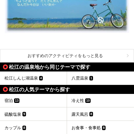
おすすめのアクティビティをもっと見る
松江の温泉地から同じテーマで探す
松江しんじ湖温泉
八雲温泉
4
1
松江の人気テーマから探す
宿泊
冷え性
13
10
硫酸塩泉
露天風呂
9
8
カップル
お食事・食事処
8
8