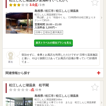
松江しんじ湖温泉夕景湖畔すいてんかく
お気に入
りに追加
3.0点
/ 3 件
島根県 / 松江市 / 松江しんじ湖温泉
松江しんじ湖温泉駅270m
「岡山駅」より「特急やくも」で2時間45分松江駅よりタ
クシーで約10…
営業時間 16:00～21:00
入浴料金 1,200円～
日帰り
宿泊
露天風呂
楽天トラベルの宿泊プランを見る
宿泊せずに、食事とお風呂を利用しただけですが 日帰り温泉施設
と違い、やはり旅館だけあってお風呂の設備が整っていて好感持
てま…
匿名
関連情報から探す
松江しんじ湖温泉 松平閣
お気に入
りに追加
-点
/ 0 件
島根県 / 松江市 / 松江しんじ湖温泉
松江しんじ湖温泉駅248m
ＪＲ松江駅より車で１０分 または 松江しんじ湖温泉駅
下車徒歩３分／山…