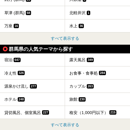
草津 (群馬)
北軽井沢
68
1
万座
水上
16
36
すべて表示する
群馬県の人気テーマから探す
宿泊
露天風呂
647
349
冷え性
お食事・食事処
326
284
源泉かけ流し
カップル
277
263
ホテル
旅館
248
230
貸切風呂、個室風呂
格安（1,000円以下）
227
215
すべて表示する