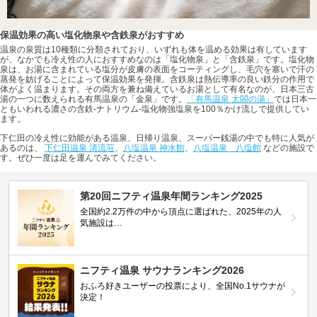
保温効果の高い塩化物泉や含鉄泉がおすすめ
温泉の泉質は10種類に分類されており、いずれも体を温める効果は有しています
が、なかでも冷え性の人におすすめなのは「塩化物泉」と「含鉄泉」です。塩化物
泉は、お湯に含まれている塩分が皮膚の表面をコーティングし、毛穴を塞いで汗の
蒸発を妨げることによって保温効果を発揮。含鉄泉は熱伝導率の良い鉄分の作用で
体がよく温まります。その両方を兼ね備えているお湯として有名なのが、日本三古
湯の一つに数えられる有馬温泉の「金泉」です。
「有馬温泉 太閤の湯」
では日本一
ともいわれる濃さの含鉄-ナトリウム-塩化物強塩泉を100％かけ流しで提供してい
ます。
下仁田の冷え性に効能がある温泉、日帰り温泉、スーパー銭湯の中でも特に人気が
あるのは、
下仁田温泉 清流荘
、
八塩温泉 神水館
、
八塩温泉 八塩館
などの施設で
す。ぜひ一度は足を運んでみてください。
第20回ニフティ温泉年間ランキング2025
全国約2.2万件の中から頂点に選ばれた、2025年の人
気施設は…
ニフティ温泉 サウナランキング2026
おふろ好きユーザーの投票により、全国No.1サウナが
決定！