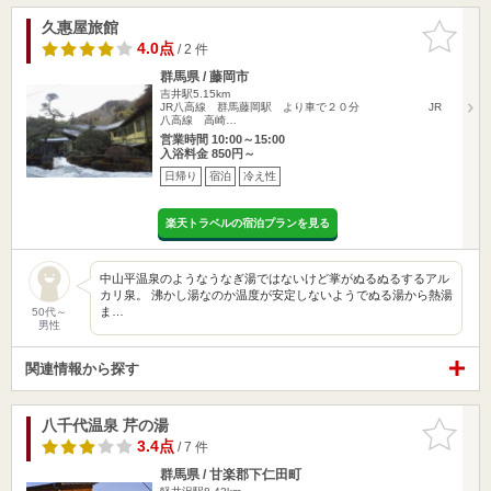
久惠屋旅館
お気に入
りに追加
4.0点
/ 2 件
群馬県 / 藤岡市
吉井駅5.15km
JR八高線 群馬藤岡駅 より車で２０分 JR
八高線 高崎…
営業時間 10:00～15:00
入浴料金 850円～
日帰り
宿泊
冷え性
楽天トラベルの宿泊プランを見る
中山平温泉のようなうなぎ湯ではないけど掌がぬるぬるするアル
カリ泉。 沸かし湯なのか温度が安定しないようでぬる湯から熱湯
ま…
50代～
男性
関連情報から探す
八千代温泉 芹の湯
お気に入
りに追加
3.4点
/ 7 件
群馬県 / 甘楽郡下仁田町