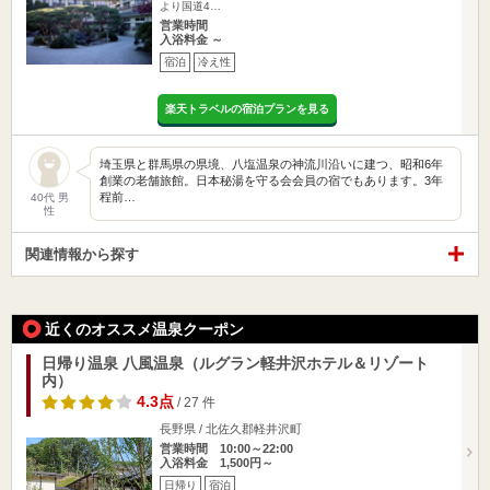
より国道4…
営業時間
入浴料金 ～
宿泊
冷え性
楽天トラベルの宿泊プランを見る
埼玉県と群馬県の県境、八塩温泉の神流川沿いに建つ、昭和6年
創業の老舗旅館。日本秘湯を守る会会員の宿でもあります。3年
程前…
40代 男
性
関連情報から探す
近くのオススメ温泉クーポン
日帰り温泉 八風温泉（ルグラン軽井沢ホテル＆リゾート
内）
4.3点
/ 27 件
長野県 / 北佐久郡軽井沢町
営業時間 10:00～22:00
入浴料金 1,500円～
日帰り
宿泊