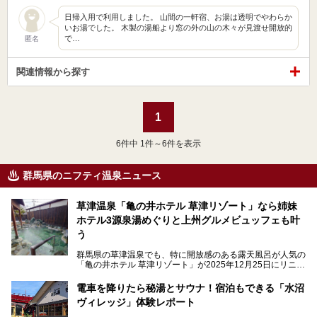
日帰入用で利用しました。 山間の一軒宿、お湯は透明でやわらか
いお湯でした。 木製の湯船より窓の外の山の木々が見渡せ開放的
で…
匿名
関連情報から探す
1
6
件中 1件～6件を表示
群馬県のニフティ温泉ニュース
草津温泉「亀の井ホテル 草津リゾート」なら姉妹
ホテル3源泉湯めぐりと上州グルメビュッフェも叶
う
群馬県の草津温泉でも、特に開放感のある露天風呂が人気の
「亀の井ホテル 草津リゾート」が2025年12月25日にリニュ
ーアルオープンしました。
ロビーや客室が綺麗になって、上州グルメにこだわったビュ
電車を降りたら秘湯とサウナ！宿泊もできる「水沼
ッフェも人気！アクセスはシャトルバスで楽々、さらに草津
ヴィレッジ」体験レポート
温泉にある姉妹ホテルの「草津温泉 大東舘」「亀の井ホテ
ル 草津湯畑」の湯めぐりまで楽しめます。