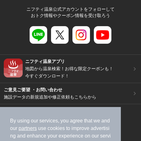
ニフティ温泉公式アカウントをフォローして
おトク情報やクーポン情報を受け取ろう
ニフティ温泉アプリ
地図から温泉検索！お得な限定クーポンも！
今すぐダウンロード！
ご意見ご要望 ・お問い合わせ
施設データの新規追加や修正依頼もこちらから
スマートフォン
/
PC
加盟店募集（資料請求）
広告出稿のご案内
By using our services, you agree that we and
our
partners
use cookies to improve advertisi
利用規約
ライフスタイルMEMBERS+規約
ng and enhance your experience on our servi
特定商取引法に基づく表記
ヘルプ
採用情報