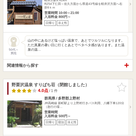
軽井沢駅8.42km
R254下仁田～佐久方面から県道43号線を軽井沢方面へ右
折6ｋｍ
営業時間 10:00～21:00
入浴料金 800円～
日帰り
冷え性
山の中にあるけど塩っぱい温泉で、あとでツルツルになります。
ただ真夏の暑い日に行くとあとでベタベタ感があります。また温
泉の温…
50代～
男性
関連情報から探す
野栗沢温泉 すりばち荘（閉館しました）
お気に入
りに追加
4.0点
/ 1 件
群馬県 / 多野郡上野村
JR高崎線 新町駅より上野村行きバス利用、八幡下車120分
（急行の場…
営業時間
入浴料金 500円～
日帰り
宿泊
冷え性