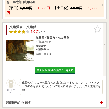
き ※特定日利用不可
【平日】
1,640円
→
1,500円
【土日祝】
1,840円
→
1,500
円
八塩温泉 八塩館
お気に入
りに追加
4.0点
/ 4 件
群馬県 / 藤岡市 / 八塩温泉
丹荘駅6.45km
営業時間
入浴料金 ～
宿泊
冷え性
楽天トラベルの宿泊プランを見る
家族4人久しぶりの旅行でお世話になりました。 フロント・スタ
ッフのみなさん あたたかいご対応に癒されました。夕食は贅沢な
程…
40代 男
性
関連情報から探す