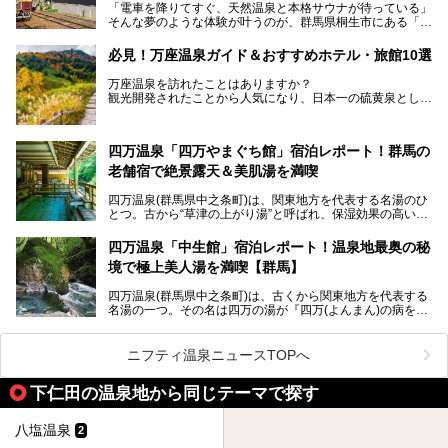
「電車を降りてすぐ、天然温泉と本格サウナが待っている」
そんな夢のような体験が叶うのが、群馬県桐生市にある「駅
今回はそんな「亀の井ホテル 草津リゾート」を徹底レポー
の天然温泉&サウナの森 水沼ヴィレッジ」です。
ト！
日帰り温泉の「水沼の湯」と宿泊もできる「サウナの森」、
必見！万座温泉ガイド＆おすすめホテル・旅館10選
２つのエリアがあります。
───
提供元：アイコニア・ホスピタリティ株式会社【PR】
万座温泉を訪れたことはありますか？
今回は、その中でも特にユニークな駅直結の「水沼の湯」の
この記事は亀の井ホテル 草津リゾートのPR記事です。
観光開発されたことから人気になり、日本一の硫黄泉として
魅力に焦点を当て、温泉好き、サウナー、そして電車旅好き
も有名な温泉地です。
も必見の、心と体がリフレッシュする水沼ヴィレッジの体験
レポートをお届けします。
万座温泉が何県にあるのか、どんな温泉なのか、知らない方
四万温泉「四万やまぐち館」宿泊レポート！群馬の
も多いかもしれません。
老舗宿で絶景露天＆美肌湯を満喫
そこで筆者である私が実際に行ってみました！万座温泉の楽
しみ方や周辺の観光地を解説します。
四万温泉(群馬県中之条町)は、関東地方を代表する名湯のひ
また、日帰り入浴できる温泉から混浴可能な温泉まで、おす
とつ。古から“草津の上がり湯”と呼ばれ、保湿効果の高い美
すめの入浴施設もご紹介します！
肌湯として有名な存在です。
四万温泉「中生館」宿泊レポート！温泉地最奥の秘
「四万やまぐち館」は、この地を代表する旅館の一つ。日帰
境で極上美人湯を満喫【群馬】
り入浴も可能ですが、やはり宿泊してじっくり楽しむのがベ
スト。今回は筆者自ら宿泊し、人気の絶景露天風呂＆極上美
四万温泉(群馬県中之条町)は、古くから関東地方を代表する
肌湯をはじめ、館内の魅力をたっぷりとご紹介します！
名湯の一つ。その名は四万の湯が『四万(よんまん)の病を癒
す霊泉』であるとする伝説に由来し、現代においても多くの
観光客で賑わう人気温泉地です。
ニフティ温泉ニュースTOPへ
「中生館」は四万温泉最奥に位置し、秘境感漂う老舗宿。泉
質の良さ(特に美人湯効果)に定評があり、知る人ぞ知る穴場
下仁田の温泉地から同じテーマで探す
的存在です。今回は筆者自ら宿泊し、自慢の温泉をはじめ食
事・客室・共有スペースなど、宿の全貌を徹底紹介します。
八塩温泉
2