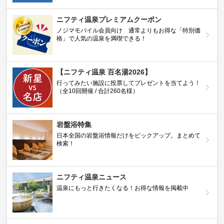
ニフティ温泉プレミアムクーポン
ノジマモバイル会員向け 通常よりもお得な「特別価
格」で人気の温泉を満喫できる！
【ニフティ温泉 百名湯2026】
行ってみたい施設に投票してプレゼントを当てよう！
（全10回開催 / 合計260名様）
岩盤浴特集
日本全国の岩盤浴情報だけをピックアップ。まとめて
検索！
ニフティ温泉ニュース
温泉にもっと行きたくなる！お得な情報を掲載中