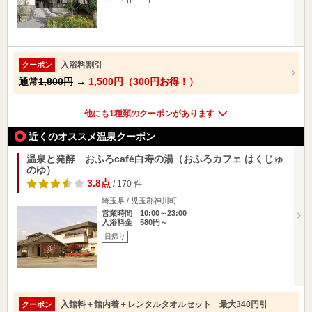
入浴料割引
クーポン
通常
1,800円
→
1,500円（300円お得！）
他にも1種類のクーポンがあります
近くのオススメ温泉クーポン
温泉と発酵 おふろcafé白寿の湯（おふろカフェ はくじゅ
のゆ）
3.8点
/ 170 件
埼玉県 / 児玉郡神川町
営業時間 10:00～23:00
入浴料金 580円～
日帰り
入館料＋館内着＋レンタルタオルセット 最大340円引
クーポン