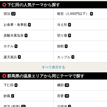
下仁田の人気テーマから探す
宿泊
格安（1,000円以下）
12
8
お食事・食事処
冷え性
8
6
炭酸水素塩泉
切り傷
5
5
ホテル
旅館
5
5
露天風呂
カップル
4
3
すべて表示する
群馬県の温泉エリアから同じテーマで探す
下仁田
磯部
6
10
妙義
吾妻
2
15
四万 (群馬)
川原湯
21
3