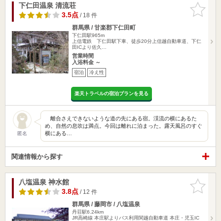
下仁田温泉 清流荘
お気に入
りに追加
3.5点
/ 18 件
群馬県 / 甘楽郡下仁田町
下仁田駅965m
上信電鉄 下仁田駅下車、徒歩20分上信越自動車道、下仁
田ICより佐久…
営業時間
入浴料金 ～
宿泊
冷え性
楽天トラベルの宿泊プランを見る
離合さえできないような道の先にある宿。渓流の横にあるた
め、自然の息吹は満点。今回は離れに泊まった。露天風呂のすぐ
横にある…
匿名
関連情報から探す
八塩温泉 神水館
お気に入
りに追加
3.8点
/ 12 件
群馬県 / 藤岡市 / 八塩温泉
丹荘駅6.24km
JR高崎線 本庄駅よりバス利用関越自動車道 本庄・児玉IC