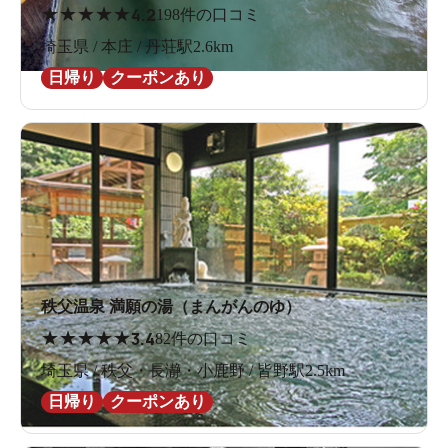
★
★
★
★
★
4.2
198件の口コミ
埼玉県 / 本庄 / 丹荘駅2.6km
日帰り
クーポンあり
秩父温泉 満願の湯（まんがんのゆ）
★
★
★
★
★
3.4
82件の口コミ
埼玉県 / 秩父・長瀞・小鹿野 / 皆野駅2.5km
日帰り
クーポンあり