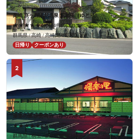
高崎 京ヶ島天然温泉 湯都里（ゆとり）
★
★
★
★
★
4.0
194件の口コミ
群馬県 / 高崎 / 高崎問屋町駅3.3km
日帰り
クーポンあり
2
湯楽の里 伊勢崎店（ゆらのさと）
★
★
★
★
★
4.1
80件の口コミ
群馬県 / 桐生 / 新伊勢崎駅2.8km