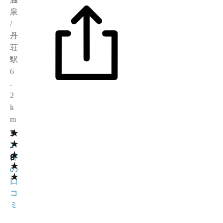
泉
/
丹
荘
駅
6
.
2
k
m
★
3
1
★
.
2
★
8
件
★
の
★
口
コ
ミ