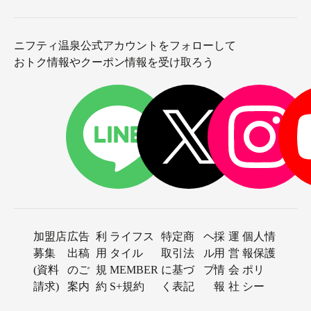
ニフティ温泉公式アカウントをフォローして
おトク情報やクーポン情報を受け取ろう
加盟店
広告
利
ライフス
特定商
ヘ
採
運
個人情
募集
出稿
用
タイル
取引法
ル
用
営
報保護
(資料
のご
規
MEMBER
に基づ
プ
情
会
ポリ
請求)
案内
約
S+規約
く表記
報
社
シー