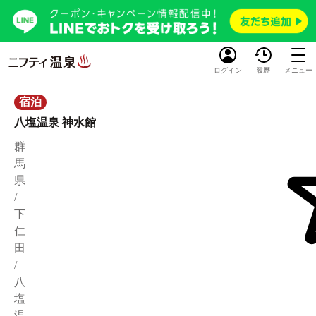
ログイン
履歴
メニュー
宿泊
八塩温泉 神水館
群
馬
県
/
下
仁
田
/
八
塩
温