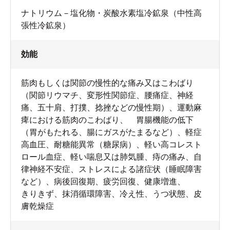
ナトリウム－塩化物・炭酸水素塩冷鉱泉（中性高
張性冷鉱泉）
効能
筋肉もしくは関節の慢性的な痛み又はこわばり
（関節リウマチ、変形性関節症、腰痛症、神経
痛、五十肩、打撲、捻挫などの慢性期）、運動麻
痺における筋肉のこわばり、 胃腸機能の低下
（胃がもたれる、腸にガスがたまるなど）、軽症
高血圧、耐糖能異常（糖尿病）、軽い高コレスト
ロール血症、軽い喘息又は肺気腫、痔の痛み、自
律神経不安症、ストレスによる諸症状（睡眠障害
など）、病後回復期、疲労回復、健康増進、
きりきず、抹消循環障害、冷え性、うつ状態、皮
膚乾燥症