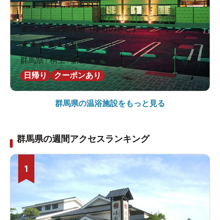
湯楽の里 伊勢崎店（ゆらのさと）
★
★
★
★
★
4.1
80件の口コミ
群馬県 / 桐生 / 新伊勢崎駅2.8km
日帰り
クーポンあり
群馬県の
温浴施設をもっと見る
群馬県の週間アクセスランキング
1