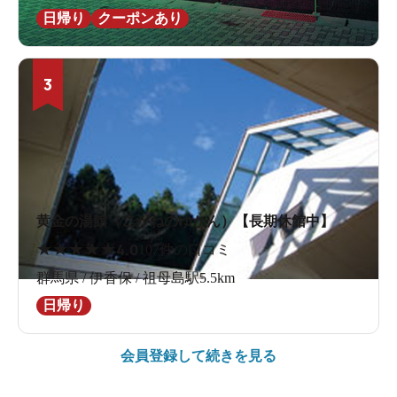
日帰り
クーポンあり
3
黄金の湯館（こがねのゆかん）【長期休館中】
★
★
★
★
★
4.0
107件の口コミ
群馬県 / 伊香保 / 祖母島駅5.5km
日帰り
会員登録して続きを見る