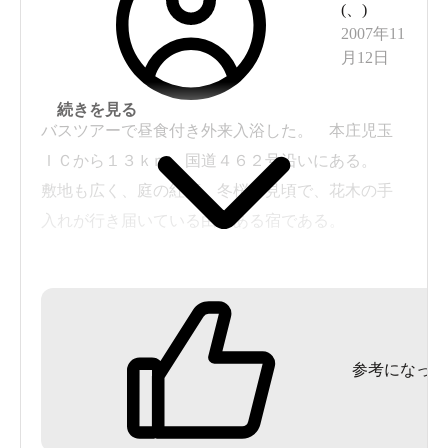
(
、
)
群馬県の宿ですが、埼玉県寄りですので東京から
2007年11
月12日
でもあまり遠い感じはしませんでした。
派手さはないですが、温泉宿としてのクオリティ
続きを見る
の高さを感じました。
バスツアーで昼食付き外来入浴した。 本庄児玉
おすすめです。
ＩＣから１３ｋｍ、国道４６２号沿いにある。
敷地も広く、庭の紅葉、冬桜も見頃で、花木の手
入れが行き届いている由緒ある宿である。
八塩鉱泉湯豆腐、八塩鉱泉黄飯をはじめ、里の食
材を用いた昼食は、今までバスツアーで味わった
ことが無いくらい豪華で美味しかった。
参考になった
かけ流しの２５度の源泉風呂と加水循環ろ過の湯
船を交互に入り、肌はつるつるになるとともに疲