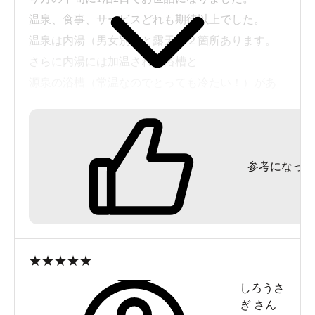
温泉、食事、サービスどれも期待以上でした。
温泉は内湯（男女別）と露天の２箇所あります。
さらに内湯には加温された浴槽と
源泉の浴槽（常温なのでとっても冷たい！）があ
ります。
この源泉は茶色く濁り、塩化ナトリウム泉では類
を見ないほどの濃さです。
参考になった
また、露天風呂は昼間が良いでしょう。
風呂場の下を流れる川のせせらぎを聞きながら浸
かる温泉は風情があり
心癒されます・・・
食事は鉱泉黄飯、鍋物、川魚、山菜等・・初めて
★
★
★
★
★
口にするものもありましたが
しろうさ
素朴でどこか懐かしい味わいでした。おいしくい
ぎ
さん
ただきました。