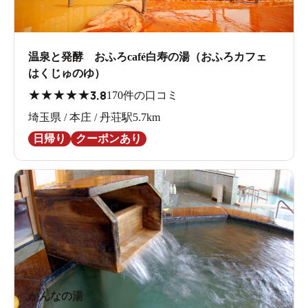
温泉と発酵 おふろcafé白寿の湯（おふろカフェ
はくじゅのゆ）
★
★
★
★
★
3.8
170件の口コミ
埼玉県 / 本庄 / 丹荘駅5.7km
日帰り
クーポンあり
かんなの湯