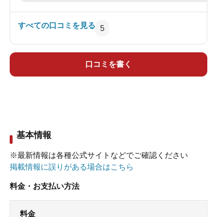
労も回復した。
すべての口コミを見る
5
ｐＨ ６．３ １５．５度 ナトリウムー塩化
物・炭酸水素塩 冷鉱泉 メタケイ酸 ３３．
０ メタほう酸 ４３７
口コミを書く
メタほう酸が松之山温泉より多いのは、太古の海
水の証か。 帰りは新宿まで２時間だった。
基本情報
※最新情報は各種公式サイトなどでご確認ください
掲載情報に誤りがある場合はこちら
料金・お支払い方法
料金