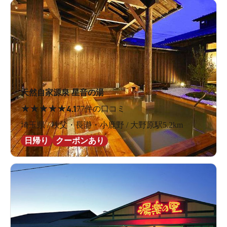
天然自家源泉 星音の湯
★
★
★
★
★
4.1
77件の口コミ
埼玉県 / 秩父・長瀞・小鹿野 / 大野原駅5.2km
日帰り
クーポンあり