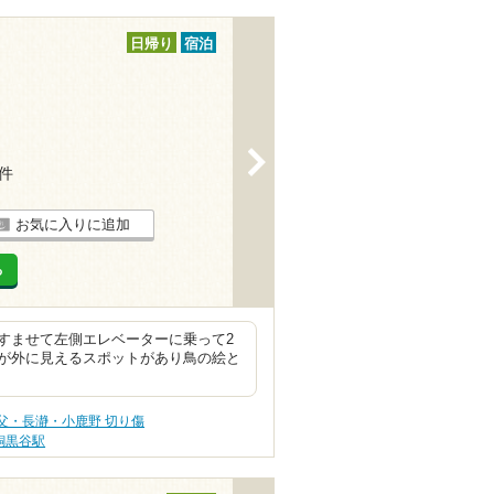
日帰り
宿泊
>
3件
お気に入りに追加
る
すませて左側エレベーターに乗って2
が外に見えるスポットがあり鳥の絵と
父・長瀞・小鹿野 切り傷
銅黒谷駅