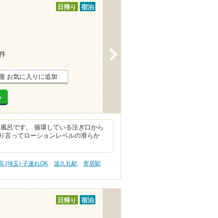
日帰り
宿泊
>
9件
お気に入りに追加
る
風呂です。 循環している注ぎ口から
り言ってローションレベルの滑らか
高 (埼玉) 子連れOK
波久礼駅
寄居駅
日帰り
宿泊