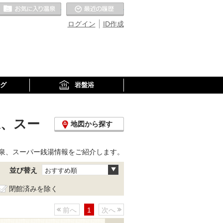
お気に入りの温泉
最近の履歴
ログイン
ID作成
グ
岩盤浴
泉、スー
地図から探す
泉、スーパー銭湯情報をご紹介します。
並び替え
おすすめ順
閉館済みを除く
前へ
1
次へ