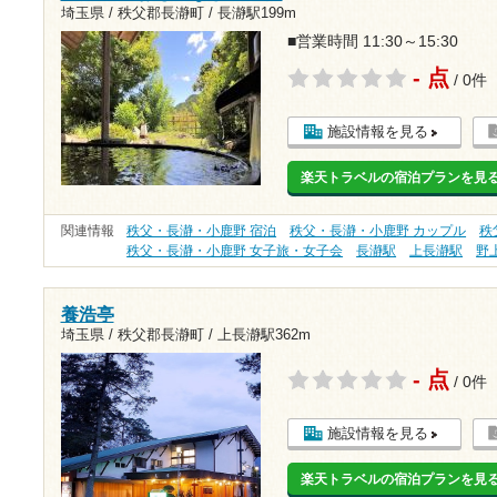
埼玉県 / 秩父郡長瀞町 /
長瀞駅199m
■営業時間 11:30～15:30
- 点
/ 0件
施設情報を見る
楽天トラベルの宿泊プランを見
関連情報
秩父・長瀞・小鹿野 宿泊
秩父・長瀞・小鹿野 カップル
秩
秩父・長瀞・小鹿野 女子旅・女子会
長瀞駅
上長瀞駅
野
養浩亭
埼玉県 / 秩父郡長瀞町 /
上長瀞駅362m
- 点
/ 0件
施設情報を見る
楽天トラベルの宿泊プランを見