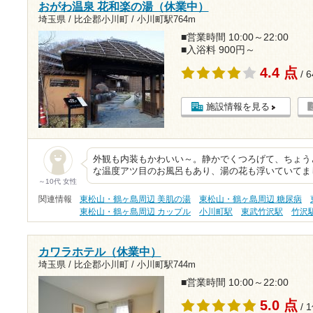
おがわ温泉 花和楽の湯（休業中）
埼玉県 / 比企郡小川町 /
小川町駅764m
■営業時間 10:00～22:00
■入浴料 900円～
4.4 点
/ 
施設情報を見る
外観も内装もかわいい～。静かでくつろげて、ちょう
な温度アツ目のお風呂もあり、湯の花も浮いていてま
～10代 女性
関連情報
東松山・鶴ヶ島周辺 美肌の湯
東松山・鶴ヶ島周辺 糖尿病
東松山・鶴ヶ島周辺 カップル
小川町駅
東武竹沢駅
竹沢
カワラホテル（休業中）
埼玉県 / 比企郡小川町 /
小川町駅744m
■営業時間 10:00～22:00
5.0 点
/ 