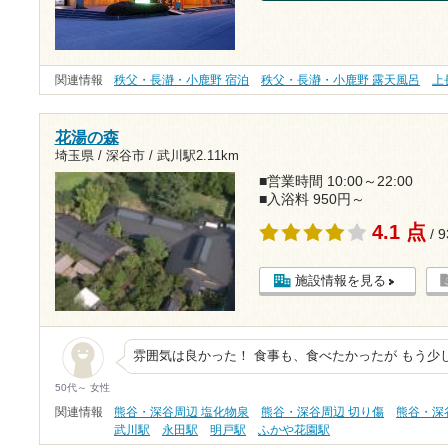
関連情報
秩父・長瀞・小鹿野 宿泊
秩父・長瀞・小鹿野 露天風呂
上
花湯の森
埼玉県 / 深谷市 /
武川駅2.11km
■営業時間 10:00～22:00
■入浴料 950円～
4.1 点
/ 
施設情報を見る
雰囲気は良かった！ 食事も、食べたかったが もう少
50代～ 女性
関連情報
熊谷・深谷周辺 塩化物泉
熊谷・深谷周辺 切り傷
熊谷・深
武川駅
永田駅
明戸駅
ふかや花園駅