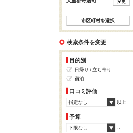
大里郡寄居町
変更
市区町村を選択
検索条件を変更
目的別
日帰り / 立ち寄り
宿泊
口コミ評価
指定なし
以上
予算
下限なし
～