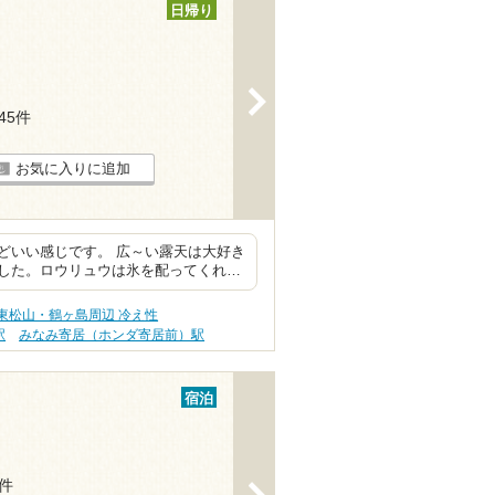
日帰り
>
645件
お気に入りに追加
どいい感じです。 広～い露天は大好き
した。ロウリュウは氷を配ってくれ…
東松山・鶴ヶ島周辺 冷え性
駅
みなみ寄居（ホンダ寄居前）駅
宿泊
1件
>