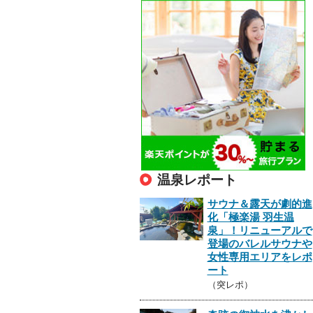
温泉レポート
サウナ＆露天が劇的進
化「極楽湯 羽生温
泉」！リニューアルで
登場のバレルサウナや
女性専用エリアをレポ
ート
（突レポ）