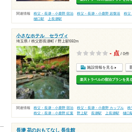
関連情報
秩父・長瀞・小鹿野 宿泊
秩父・長瀞・小鹿野 岩盤浴
秩父
樋口駅
上長瀞駅
小さなホテル セラヴィ
埼玉県 / 秩父郡長瀞町 /
野上駅692m
- 点
/ 0件
施設情報を見る
楽天トラベルの宿泊プランを見
関連情報
秩父・長瀞・小鹿野 宿泊
秩父・長瀞・小鹿野 カップル
秩
秩父・長瀞・小鹿野 紅葉
野上駅
長瀞駅
上長瀞駅
樋口
長瀞 花のおもてなし 長生館