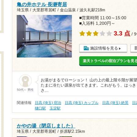
亀の井ホテル 長瀞寄居
埼玉県 / 大里郡寄居町 / 金山温泉 /
波久礼駅218m
■営業時間 11:00～15:00
■入浴料 1,200円～
3.3 点
/ 
施設情報を見る
楽天トラベルの宿泊プランを見
お湯がまるでローション！ 山の上の最上階６階が展望
たまに冷たい源泉が出てきます。これがもう、はっき
50代～ 男性
さ…
関連情報
日高 (埼玉) 宿泊
日高 (埼玉) カップル
日高 (埼玉) 絶景
日
樋口駅
玉淀駅
かやの湯（閉店しました）
埼玉県 / 大里郡寄居町 /
折原駅2.15km