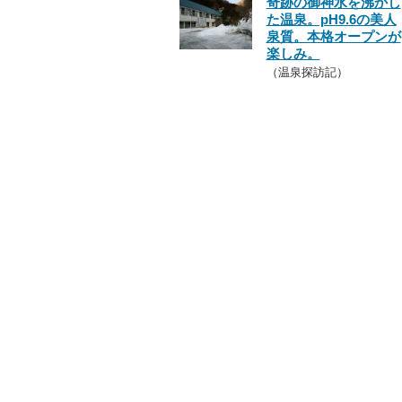
奇跡の御神水を沸かし
た温泉。pH9.6の美人
泉質。本格オープンが
楽しみ。
（温泉探訪記）