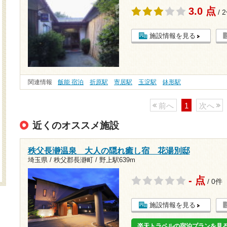
3.0 点
/ 
施設情報を見る
関連情報
飯能 宿泊
折原駅
寄居駅
玉淀駅
鉢形駅
前へ
1
次へ
近くのオススメ施設
秩父長瀞温泉 大人の隠れ癒し宿 花湯別邸
埼玉県 / 秩父郡長瀞町 /
野上駅639m
- 点
/ 0件
施設情報を見る
楽天トラベルの宿泊プランを見