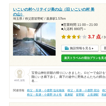
いこいの村ヘリテイジ美の山（旧 いこいの村 美
の山）
埼玉県 / 秩父郡皆野町 /
親鼻駅1.57km
■営業時間 11:00～21:00
■入浴料 880円～
3.7 点
/ 
施設情報を見る
楽天トラベルの宿泊プランを見
宝登山神社祈願の帰りにいきました。ロビーで会計を
階にいき廊下歩く。廊下の途中に野鳥さんたちの餌台
40代 女性
名…
関連情報
秩父・長瀞・小鹿野 塩化物泉
秩父・長瀞・小鹿野 宿泊
秩
秩父・長瀞・小鹿野 冷え性
親鼻駅
皆野駅
上長瀞駅
和