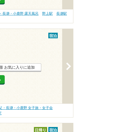
・長瀞・小鹿野 露天風呂
野上駅
長瀞駅
宿泊
>
お気に入りに追加
る
父・長瀞・小鹿野 女子旅・女子会
駅
日帰り
宿泊