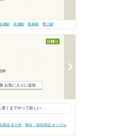
長瀞駅
長瀞駅
親鼻駅
野上駅
日帰り
>
93件
お気に入りに追加
し遅くまでやって欲しい…
谷周辺 冷え性
熊谷・深谷周辺 カップル