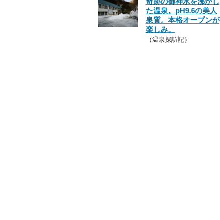
奇跡の御神水を沸かし
た温泉。pH9.6の美人
泉質。本格オープンが
楽しみ。
（温泉探訪記）