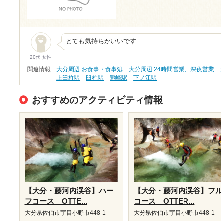
とても気持ちがいいです
20代 女性
関連情報
大分周辺 お食事・食事処
大分周辺 24時間営業、深夜営業
上臼杵駅
臼杵駅
熊崎駅
下ノ江駅
おすすめのアクティビティ情報
【大分・藤河内渓谷】ハー
【大分・藤河内渓谷】フ
フコース OTTE...
コース OTTER...
大分県佐伯市宇目小野市448-1
大分県佐伯市宇目小野市448-1