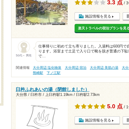
3.3 点
/ 
施設情報を見る
楽天トラベルの宿泊プランを見
仕事帰りに初めて立ち寄りました。入湯料は600円で
ります。浴室まで土足で入り口で靴を脱ぎ普通の下駄
50代～ 男性
で…
関連情報
大分周辺 塩化物泉
大分周辺 宿泊
大分周辺 美肌の湯
大分
熊崎駅
下ノ江駅
臼杵ふれあいの湯（閉館しました）
大分県 / 臼杵市 /
上臼杵駅1.19km
/
臼杵駅2.73km
5.0 点
/ 
施設情報を見る