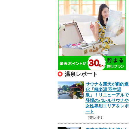
温泉レポート
サウナ＆露天が劇的進
化「極楽湯 羽生温
泉」！リニューアルで
登場のバレルサウナや
女性専用エリアをレポ
ート
（突レポ）