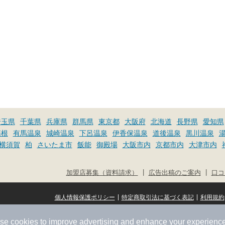
埼玉県
千葉県
兵庫県
群馬県
東京都
大阪府
北海道
長野県
愛知県
箱根
有馬温泉
城崎温泉
下呂温泉
伊香保温泉
道後温泉
黒川温泉
横須賀
柏
さいたま市
飯能
御殿場
大阪市内
京都市内
大津市内
|
|
加盟店募集（資料請求）
広告出稿のご案内
口コ
|
|
個人情報保護ポリシー
特定商取引法に基づく表記
利用規約
se cookies to improve advertising and enhance your experience