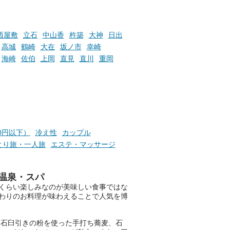
たします。
楽し
ふろ
西屋敷
立石
中山香
杵築
大神
日出
高城
鶴崎
大在
坂ノ市
幸崎
海崎
佐伯
上岡
直見
直川
重岡
00円以下）
冷え性
カップル
とり旅・一人旅
エステ・マッサージ
温泉・スパ
くらい楽しみなのが美味しい食事ではな
わりのお料理が味わえることで人気を博
、石臼引きの粉を使った手打ち蕎麦、石