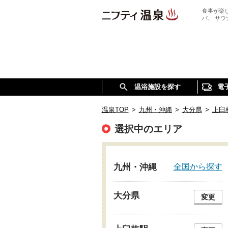
食事が楽
パ、 サ
温浴施設を探す
電
温泉TOP
>
九州・沖縄
>
大分県
>
上臼
選択中のエリア
全国から探す
九州・沖縄
大分県
変更