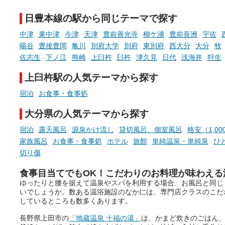
ウナなど、こだわりの魅力がつ
チ」を展開中♨
まったスポットが続々登場して
日豊本線の駅から同じテーマで探す
います。
手相やタロットなど気軽に
現地取材記事もあわせて紹介し
める占いで、“ととのう”お
中津
東中津
今津
天津
豊前善光寺
柳ケ浦
豊前長洲
宇佐
ていますので、気になる施設は
時間を、もっと特別に。
暘谷
豊後豊岡
亀川
別府大学
別府
東別府
西大分
大分
牧
ぜひチェックして次のおでかけ
佐志生
下ノ江
熊崎
上臼杵
臼杵
津久見
日代
浅海井
狩生
先の参考にしてみてください
ね。
上臼杵駅の人気テーマから探す
宿泊
お食事・食事処
大分県の人気テーマから探す
宿泊
露天風呂
源泉かけ流し
貸切風呂、個室風呂
格安（1,0
家族風呂
お食事・食事処
ホテル
旅館
単純温泉・単純泉
ひ
切り傷
食事目当てでもOK！こだわりのお料理が味わえる
ゆったりと腰を据えて温泉やスパを利用する場合、お風呂と同じ
いでしょうか。数ある温浴施設のなかには、専門店クラスのこだ
しているところも数多くあります。
長野県上田市の
「地蔵温泉 十福の湯」
は、かまど炊きのごはん