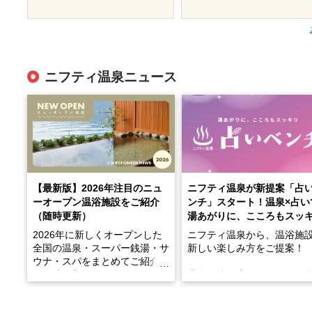
ニフティ温泉ニュース
【最新版】2026年注目のニュ
ニフティ温泉が新提案「占
ーオープン温浴施設をご紹介
ンチ」スタート！温泉×占い
（随時更新）
湯あがりに、こころもスッ
2026年に新しくオープンした
ニフティ温泉から、温浴施
全国の温泉・スーパー銭湯・サ
新しい楽しみ方をご提案！
ウナ・スパをまとめてご紹介！
※随時更新しています
温泉で体を癒したあとに、
でこころもスッキリ──そん
天然温泉や露天風呂、注目のサ
新体験が楽しめる「占いベ