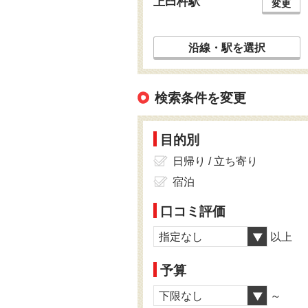
上臼杵駅
変更
沿線・駅を選択
検索条件を変更
目的別
日帰り / 立ち寄り
宿泊
口コミ評価
指定なし
以上
予算
下限なし
～