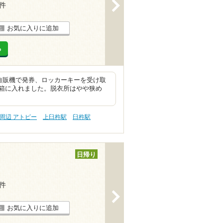
>
3件
お気に入りに追加
る
自販機で発券、ロッカーキーを受け取
箱に入れました。脱衣所はやや狭め
周辺 アトピー
上臼杵駅
臼杵駅
日帰り
1件
>
お気に入りに追加