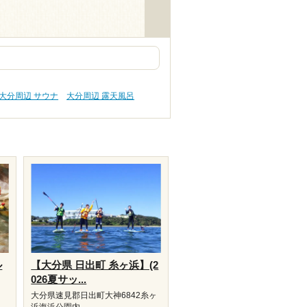
大分周辺 サウナ
大分周辺 露天風呂
ル
【大分県 日出町 糸ヶ浜】(2
026夏サッ...
大分県速見郡日出町大神6842糸ヶ