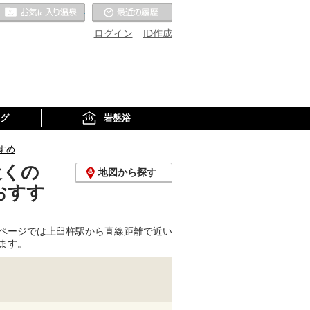
お気に入りの温泉
最近の履歴
ログイン
ID作成
グ
岩盤浴
すめ
近くの
地図から探す
おすす
ページでは上臼杵駅から直線距離で近い
ます。