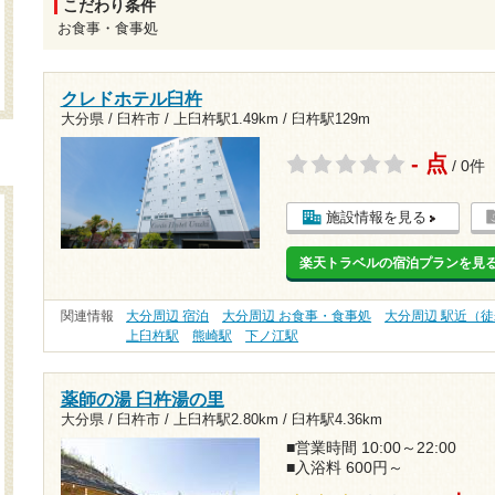
こだわり条件
お食事・食事処
クレドホテル臼杵
大分県 / 臼杵市 /
上臼杵駅1.49km
/
臼杵駅129m
- 点
/ 0件
施設情報を見る
楽天トラベルの宿泊プランを見
関連情報
大分周辺 宿泊
大分周辺 お食事・食事処
大分周辺 駅近（徒
上臼杵駅
熊崎駅
下ノ江駅
薬師の湯 臼杵湯の里
大分県 / 臼杵市 /
上臼杵駅2.80km
/
臼杵駅4.36km
■営業時間 10:00～22:00
■入浴料 600円～