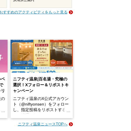
浜海浜公園内
おすすめのアクティビティをもっと見る
いベ
ニフティ温泉|百名湯・究極の
で
選択！Xフォロー＆リポストキ
キリ
ャンペーン
設の
ニフティ温泉のX公式アカウン
ト（@niftyonsen）をフォロー
し、指定投稿をリポストする
占い
と、抽選で各回26（ふろ）名
な
様（合計260名様）に選べるe-
ニフティ温泉ニュースTOPへ
ン
GIFT500円分をプレゼントい