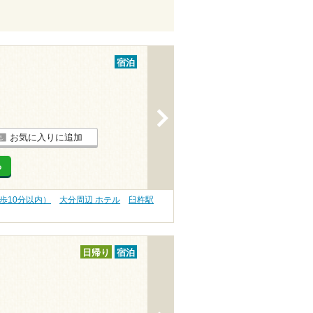
宿泊
>
お気に入りに追加
る
歩10分以内）
大分周辺 ホテル
臼杵駅
日帰り
宿泊