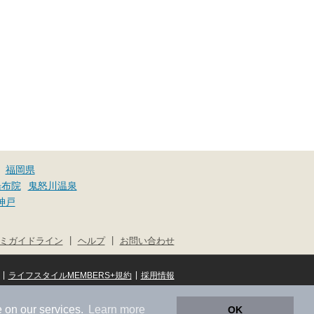
福岡県
湯布院
鬼怒川温泉
神戸
|
|
ミガイドライン
ヘルプ
お問い合わせ
|
|
ライフスタイルMEMBERS+規約
採用情報
© NIFTY Lifestyle Co., Ltd.
 on our services.
Learn more
OK